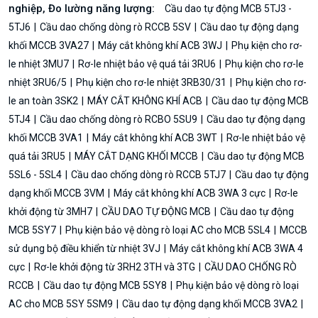
nghiệp, Đo lường năng lượng:
Cầu dao tự động MCB 5TJ3 -
5TJ6
Cầu dao chống dòng rò RCCB 5SV
Cầu dao tự động dạng
khối MCCB 3VA27
Máy cắt không khí ACB 3WJ
Phụ kiện cho rơ-
le nhiệt 3MU7
Rơ-le nhiệt bảo vệ quá tải 3RU6
Phụ kiện cho rơ-le
nhiệt 3RU6/5
Phụ kiện cho rơ-le nhiệt 3RB30/31
Phụ kiện cho rơ-
le an toàn 3SK2
MÁY CẮT KHÔNG KHÍ ACB
Cầu dao tự động MCB
5TJ4
Cầu dao chống dòng rò RCBO 5SU9
Cầu dao tự động dạng
khối MCCB 3VA1
Máy cắt không khí ACB 3WT
Rơ-le nhiệt bảo vệ
quá tải 3RU5
MÁY CẮT DẠNG KHỐI MCCB
Cầu dao tự động MCB
5SL6 - 5SL4
Cầu dao chống dòng rò RCCB 5TJ7
Cầu dao tự động
dạng khối MCCB 3VM
Máy cắt không khí ACB 3WA 3 cực
Rơ-le
khởi động từ 3MH7
CẦU DAO TỰ ĐỘNG MCB
Cầu dao tự động
MCB 5SY7
Phụ kiện bảo vệ dòng rò loại AC cho MCB 5SL4
MCCB
sử dụng bộ điều khiển từ nhiệt 3VJ
Máy cắt không khí ACB 3WA 4
cực
Rơ-le khởi động từ 3RH2 3TH và 3TG
CẦU DAO CHỐNG RÒ
RCCB
Cầu dao tự động MCB 5SY8
Phụ kiện bảo vệ dòng rò loại
AC cho MCB 5SY 5SM9
Cầu dao tự động dạng khối MCCB 3VA2