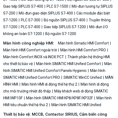
Giao tiếp SIPLUS S7-400
PLC S7-1500
Mô-đun tương tự SIPLUS
S7-200
Mô-đun giao diện SIPLUS S7-400
Các module đặc biệt
S7-1200
PLC S7-300
Bộ nguồn SIPLUS S7-400
Truyền thông
S7-1200
PLC S7-400
Giao tiếp SIPLUS S7-1200
Mô-đun I/O
không an toàn S7-1200
Bộ nguồn S7-1200
Màn hình công nghiệp HMI:
Màn hình Simatic HMI Comfort
Màn hình HMI Comfort ngoài trời
Màn hình HMI Comfort PRO
Màn hình Comfort INOX và INOX PCT
Thành phần hệ thống HMI
cho thiết bị bảo vệ
Màn hình SIMATIC HMI Unified Comfort
Màn
hình SIMATIC HMI Unified Comfort Panels Hygienic
Màn hình
SIMATIC HMI Unified Comfort PRO
SIMATIC WinCC Unified
MÀN
HÌNH HMI
Màn hình HMI di động thế hệ thứ 2
Màn hình di động
cho môi trường nhiệt độ thấp
Máy khách web di động SIMATIC
HMI IWP10F
Màn hình SIMATIC HMI KP8/KP8F/KP32F
Màn hình
HMI tiêu chuẩn thế hệ thứ 2
Màn hình SIMATIC HMI Unified
Thiết bị bảo vệ: MCCB, Contactor SIRIUS, Cảm biến công