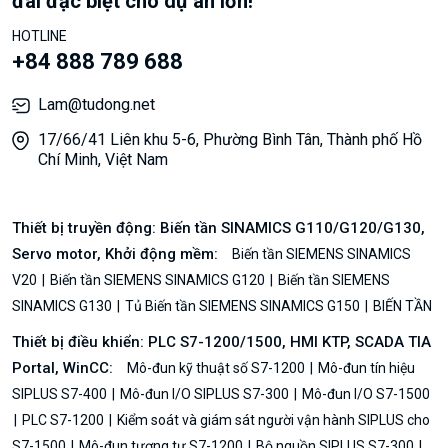
đãi đặc biệt cho dự án lớn!
HOTLINE
+84 888 789 688
Lam@tudong.net
17/66/41 Liên khu 5-6, Phường Bình Tân, Thành phố Hồ
Chí Minh, Việt Nam
Thiết bị truyền động: Biến tần SINAMICS G110/G120/G130,
Servo motor, Khởi động mềm:
Biến tần SIEMENS SINAMICS
V20
Biến tần SIEMENS SINAMICS G120
Biến tần SIEMENS
SINAMICS G130
Tủ Biến tần SIEMENS SINAMICS G150
BIẾN TẦN
Thiết bị điều khiển: PLC S7-1200/1500, HMI KTP, SCADA TIA
Portal, WinCC:
Mô-đun kỹ thuật số S7-1200
Mô-đun tín hiệu
SIPLUS S7-400
Mô-đun I/O SIPLUS S7-300
Mô-đun I/O S7-1500
PLC S7-1200
Kiểm soát và giám sát người vận hành SIPLUS cho
S7-1500
Mô-đun tương tự S7-1200
Bộ nguồn SIPLUS S7-300