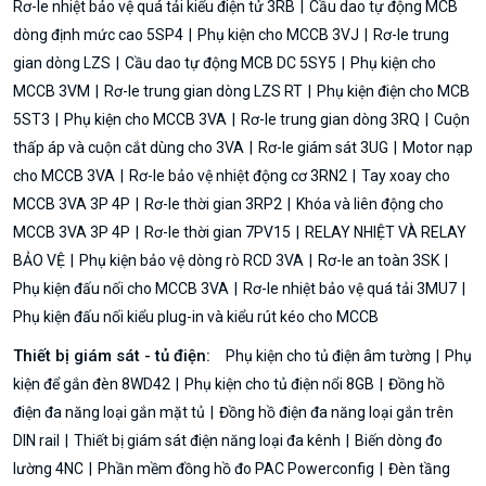
Rơ-le nhiệt bảo vệ quá tải kiểu điện tử 3RB
Cầu dao tự động MCB
dòng định mức cao 5SP4
Phụ kiện cho MCCB 3VJ
Rơ-le trung
gian dòng LZS
Cầu dao tự động MCB DC 5SY5
Phụ kiện cho
MCCB 3VM
Rơ-le trung gian dòng LZS RT
Phụ kiện điện cho MCB
5ST3
Phụ kiện cho MCCB 3VA
Rơ-le trung gian dòng 3RQ
Cuộn
thấp áp và cuộn cắt dùng cho 3VA
Rơ-le giám sát 3UG
Motor nạp
cho MCCB 3VA
Rơ-le bảo vệ nhiệt động cơ 3RN2
Tay xoay cho
MCCB 3VA 3P 4P
Rơ-le thời gian 3RP2
Khóa và liên động cho
MCCB 3VA 3P 4P
Rơ-le thời gian 7PV15
RELAY NHIỆT VÀ RELAY
BẢO VỆ
Phụ kiện bảo vệ dòng rò RCD 3VA
Rơ-le an toàn 3SK
Phụ kiện đấu nối cho MCCB 3VA
Rơ-le nhiệt bảo vệ quá tải 3MU7
Phụ kiện đấu nối kiểu plug-in và kiểu rút kéo cho MCCB
Thiết bị giám sát - tủ điện:
Phụ kiện cho tủ điện âm tường
Phụ
kiện để gắn đèn 8WD42
Phụ kiện cho tủ điện nổi 8GB
Đồng hồ
điện đa năng loại gắn mặt tủ
Đồng hồ điện đa năng loại gắn trên
DIN rail
Thiết bị giám sát điện năng loại đa kênh
Biến dòng đo
lường 4NC
Phần mềm đồng hồ đo PAC Powerconfig
Đèn tầng