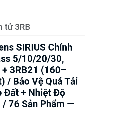
ện tử 3RB
ens SIRIUS Chính
ss 5/10/20/30,
) + 3RB21 (160–
 / Bảo Vệ Quá Tải
 Đất + Nhiệt Độ
n / 76 Sản Phẩm —