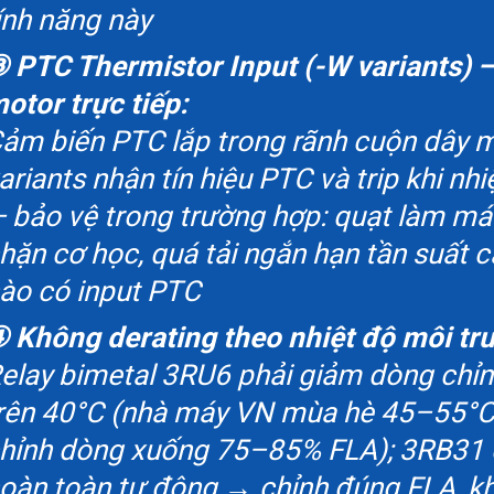
ính năng này
 PTC Thermistor Input (-W variants) 
otor trực tiếp:
ảm biến PTC lắp trong rãnh cuộn dây
ariants nhận tín hiệu PTC và trip khi n
 bảo vệ trong trường hợp: quạt làm má
hặn cơ học, quá tải ngắn hạn tần suất c
ào có input PTC
 Không derating theo nhiệt độ môi tr
elay bimetal 3RU6 phải giảm dòng chỉ
rên 40°C (nhà máy VN mùa hè 45–55°C 
hỉnh dòng xuống 75–85% FLA); 3RB31 c
oàn toàn tự động → chỉnh đúng FLA, kh