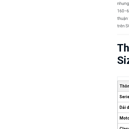
nhưng
160–63
thuận 
trên 
Th
Si
Thôn
Seri
Dải 
Moto
Clas