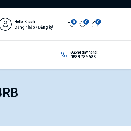
Hello, Khách
0
0
0
Đăng nhập / Đăng ký
Đường dây nóng:
0888 789 688
 3RB