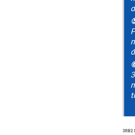
d
⑤
P
n
đ
⑥
3
m
t
3RB2 