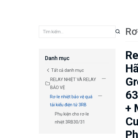
Rơ
Re
Danh mục
Hã
Tất cả danh mục
Gr
RELAY NHIỆT VÀ RELAY
BẢO VỆ
63
Rơ-le nhiệt bảo vệ quá
+ 
tải kiểu điện tử 3RB
Phụ kiện cho rơ-le
Cu
nhiệt 3RB30/31
Ph