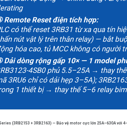
erating
 Remote Reset điện tích hợp:
LC có thể reset 3RB31 từ xa qua tín hi
hấn nút vật lý trên thân relay) — bắt 
ộng hóa cao, tủ MCC không có người t
 Dải dòng rộng gấp 10× — 1 model ph
RB3123-4SB0 phủ 5.5–25A → thay th
ã 3RU6 chỉ có dải hẹp 3–5A); 3RB21
rong 1 thiết bị → thay thế 5–6 relay bim
Series (3RB2153 + 3RB2163) — Bảo vệ motor cực lớn 25A–630A với