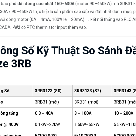
 bao phủ
dải dòng cao nhất 160–630A
(motor 90–450kW) mà 3RB31 k
0A / 90–450kW trực tiếp là sản phẩm cao cấp và đắt nhất danh mục; 
với dòng motor (0A = 4mA, 100% Ie = 20mA) → kết nối thẳng vào PLC A
SCADA;
-W2
có PTC thermistor input thêm vào.
ông Số Kỹ Thuật So Sánh Đ
ze 3RB
g Số
3RB3123 (S0)
3RB3133 (S2)
3RB3143 (S
es
3RB31 (mới)
3RB31 (mới)
3RB31 (mới
dòng tổng
0.3 – 40A
3 – 100A
10 – 200A
r @ 400V
0.1kW–22kW
1.5kW–55kW
5.5kW–11
s selection
5/10/20/30
5/10/20/30
5/10/20/30