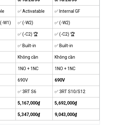
ble
✅ Activatable
✅ Internal GF
 (-W1)
✅ (-W2)
✅ (-W2)
✅ (-C2) 🏆
✅ (-C2) 🏆
✅ Built-in
✅ Built-in
Không cần
Không cần
1NO + 1NC
1NO + 1NC
690V
690V
✅ 3RT S6
✅ 3RT S10/S12
5,167,000₫
5,692,000₫
5,347,000₫
9,043,000₫