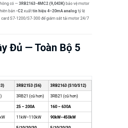
hông có —
3RB2163-4MC2 (9,043K)
bảo vệ motor
phiên bản
-C2
xuất
tín hiệu 4–20mA analog
tỷ lệ
I card S7-1200/S7-300 để giám sát tải motor 24/7
ầy Đủ — Toàn Bộ 5
3)
3RB2153 (S6)
3RB2163 (S10/S12)
)
3RB21 (cũ hơn)
3RB21 (cũ hơn)
25 – 200A
160 – 630A
0kW
11kW–110kW
90kW–450kW
5/10/20/30
5/10/20/30