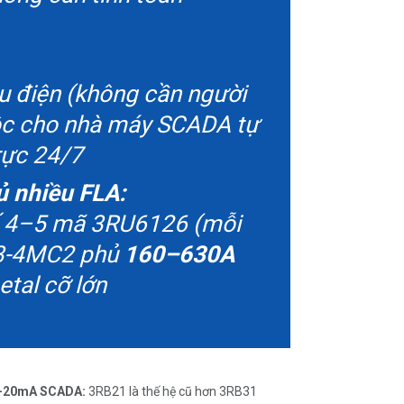
ệu điện (không cần người
buộc cho nhà máy SCADA tự
rực 24/7
ủ nhiều FLA:
ế 4–5 mã 3RU6126 (mỗi
63-4MC2 phủ
160–630A
etal cỡ lớn
 4–20mA SCADA:
3RB21 là thế hệ cũ hơn 3RB31