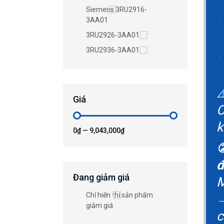
Siemens 3RU2916-
3AA01
3RU2926-3AA01
3RU2936-3AA01
⚠
Giá
C
k
0₫
—
9,043,000₫
②
đ
Đang giảm giá
M
Chỉ hiển thị sản phẩm
→
giảm giá
c