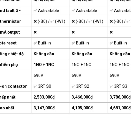
nd fault GF
✅ Activatable
✅ Activatable
✅ Activata
thermistor
❌ (-B0) / ✅ (-W1)
❌ (-B0) / ✅ (-W1)
❌ (-B0) / ✅
mA output
❌
❌
❌
te reset
✅ Built-in
✅ Built-in
✅ Built-in
ting nhiệt độ
Không cần
Không cần
Không cần
 điểm phụ
1NO + 1NC
1NO + 1NC
1NO + 1NC
690V
690V
690V
-on contactor
✅ 3RT S0
✅ 3RT S2
✅ 3RT S3
hấp nhất
2,533,000₫
3,466,000₫
3,786,000₫
cao nhất
3,147,000₫
4,195,000₫
4,681,000₫