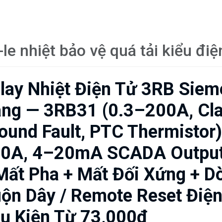
-le nhiệt bảo vệ quá tải kiểu đi
lay Nhiệt Điện Tử 3RB Siem
ng — 3RB31 (0.3–200A, Cla
ound Fault, PTC Thermistor
0A, 4–20mA SCADA Output)
Mất Pha + Mất Đối Xứng + Dò
ộn Dây / Remote Reset Điệ
ụ Kiện Từ 73,000₫