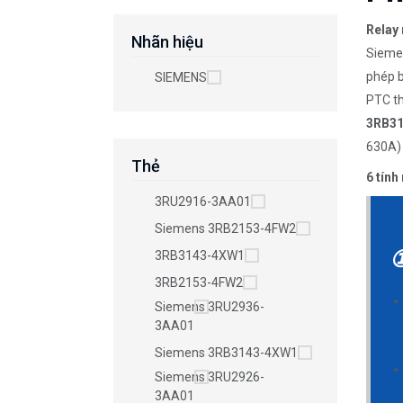
Relay 
Nhãn hiệu
Siemen
phép b
SIEMENS
PTC th
3RB3
630A) 
Thẻ
6 tính
3RU2916-3AA01
Siemens 3RB2153-4FW2
①
3RB3143-4XW1
3RB2153-4FW2
Siemens 3RU2936-
3AA01
Siemens 3RB3143-4XW1
Siemens 3RU2926-
3AA01