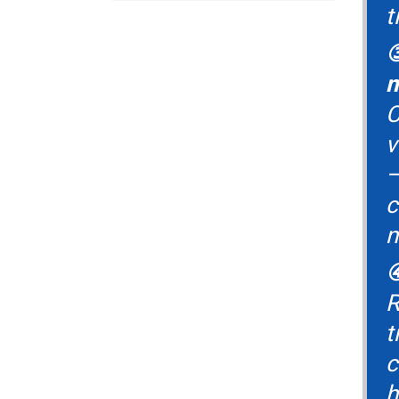
t
③
m
C
v
—
c
n
④
R
t
c
h