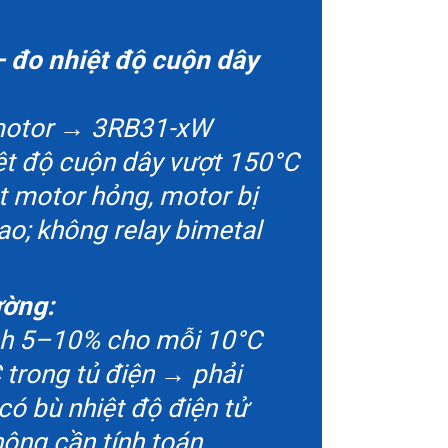
— đo nhiệt độ cuộn dây
 motor → 3RB31-xW
hiệt độ cuộn dây vượt 150°C
t motor hỏng, motor bị
ao; không relay bimetal
ường:
nh 5–10% cho mỗi 10°C
trong tủ điện → phải
ó bù nhiệt độ điện tử
ông cần tính toán