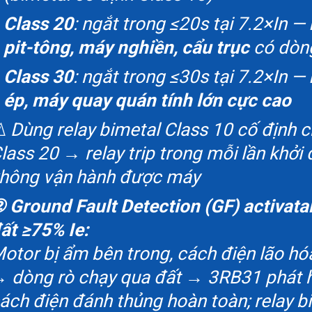
Class 20
: ngắt trong ≤20s tại 7.2×In —
pit-tông, máy nghiền, cẩu trục
có dòng
Class 30
: ngắt trong ≤30s tại 7.2×In —
ép, máy quay quán tính lớn cực cao
️ Dùng relay bimetal Class 10 cố định
lass 20 → relay trip trong mỗi lần khở
hông vận hành được máy
 Ground Fault Detection (GF) activata
ất ≥75% Ie:
otor bị ẩm bên trong, cách điện lão hó
 dòng rò chạy qua đất → 3RB31 phát hi
ách điện đánh thủng hoàn toàn; relay 