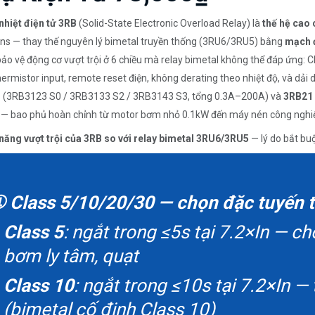
nhiệt điện tử 3RB
(Solid-State Electronic Overload Relay) là
thế hệ cao 
s — thay thế nguyên lý bimetal truyền thống (3RU6/3RU5) bằng
mạch đ
ảo vệ động cơ vượt trội ở 6 chiều mà relay bimetal không thể đáp ứng: C
ermistor input, remote reset điện, không derating theo nhiệt độ, và dải d
1
(3RB3123 S0 / 3RB3133 S2 / 3RB3143 S3, tổng 0.3A–200A) và
3RB21
— bao phủ hoàn chỉnh từ motor bơm nhỏ 0.1kW đến máy nén công nghi
 năng vượt trội của 3RB so với relay bimetal 3RU6/3RU5
— lý do bắt buộ
 Class 5/10/20/30 — chọn đặc tuyến tri
Class 5
: ngắt trong ≤5s tại 7.2×In — c
bơm ly tâm, quạt
Class 10
: ngắt trong ≤10s tại 7.2×In —
(bimetal cố định Class 10)