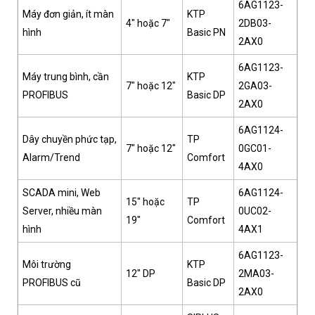
6AG1123-
Máy đơn giản, ít màn
KTP
4" hoặc 7"
2DB03-
hình
Basic PN
2AX0
6AG1123-
Máy trung bình, cần
KTP
7" hoặc 12"
2GA03-
PROFIBUS
Basic DP
2AX0
6AG1124-
Dây chuyền phức tạp,
TP
7" hoặc 12"
0GC01-
Alarm/Trend
Comfort
4AX0
SCADA mini, Web
6AG1124-
15" hoặc
TP
Server, nhiều màn
0UC02-
19"
Comfort
hình
4AX1
6AG1123-
Môi trường
KTP
12" DP
2MA03-
PROFIBUS cũ
Basic DP
2AX0