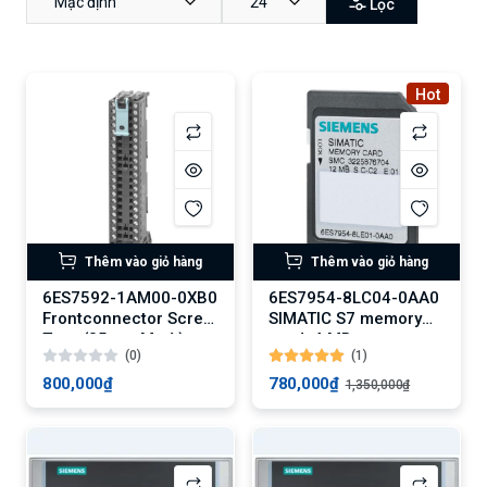
Mặc định
24
Lọc
Hot
Thêm vào giỏ hàng
Thêm vào giỏ hàng
6ES7592-1AM00-0XB0
6ES7954-8LC04-0AA0
Frontconnector Screw
SIMATIC S7 memory
Type (35mm Mod.)
card, 4 MB
(0)
(1)
800,000₫
780,000₫
1,350,000₫