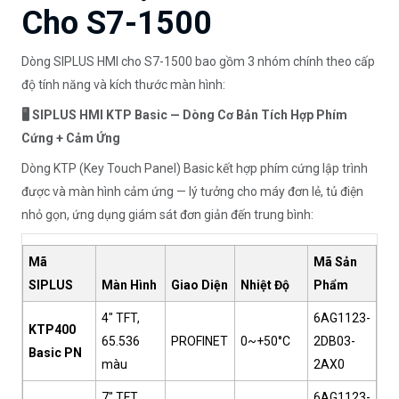
Cho S7-1500
Dòng SIPLUS HMI cho S7-1500 bao gồm 3 nhóm chính theo cấp
độ tính năng và kích thước màn hình:
🖥️ SIPLUS HMI KTP Basic — Dòng Cơ Bản Tích Hợp Phím
Cứng + Cảm Ứng
Dòng KTP (Key Touch Panel) Basic kết hợp phím cứng lập trình
được và màn hình cảm ứng — lý tưởng cho máy đơn lẻ, tủ điện
nhỏ gọn, ứng dụng giám sát đơn giản đến trung bình:
Mã
Mã Sản
SIPLUS
Màn Hình
Giao Diện
Nhiệt Độ
Phẩm
4" TFT,
6AG1123-
KTP400
65.536
PROFINET
0~+50°C
2DB03-
Basic PN
màu
2AX0
7" TFT,
6AG1123-