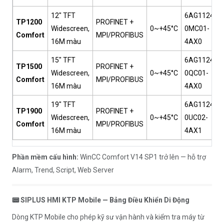
12" TFT
6AG1124-
TP1200
PROFINET +
Widescreen,
0~+45°C
0MC01-
Comfort
MPI/PROFIBUS
16M màu
4AX0
15" TFT
6AG1124-
TP1500
PROFINET +
Widescreen,
0~+45°C
0QC01-
Comfort
MPI/PROFIBUS
16M màu
4AX0
19" TFT
6AG1124-
TP1900
PROFINET +
Widescreen,
0~+45°C
0UC02-
Comfort
MPI/PROFIBUS
16M màu
4AX1
Phần mềm cấu hình:
WinCC Comfort V14 SP1 trở lên — hỗ trợ
Alarm, Trend, Script, Web Server
📟 SIPLUS HMI KTP Mobile — Bảng Điều Khiển Di Động
Dòng KTP Mobile cho phép kỹ sư vận hành và kiểm tra máy từ