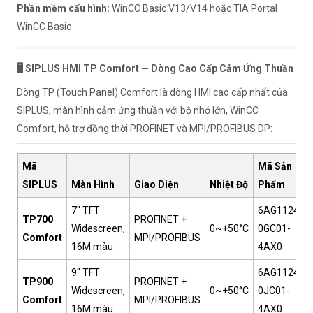
Phần mềm cấu hình:
WinCC Basic V13/V14 hoặc TIA Portal
WinCC Basic
🖥️ SIPLUS HMI TP Comfort — Dòng Cao Cấp Cảm Ứng Thuần
Dòng TP (Touch Panel) Comfort là dòng HMI cao cấp nhất của
SIPLUS, màn hình cảm ứng thuần với bộ nhớ lớn, WinCC
Comfort, hỗ trợ đồng thời PROFINET và MPI/PROFIBUS DP:
Mã
Mã Sản
SIPLUS
Màn Hình
Giao Diện
Nhiệt Độ
Phẩm
7" TFT
6AG1124-
TP700
PROFINET +
Widescreen,
0~+50°C
0GC01-
Comfort
MPI/PROFIBUS
16M màu
4AX0
9" TFT
6AG1124-
TP900
PROFINET +
Widescreen,
0~+50°C
0JC01-
Comfort
MPI/PROFIBUS
16M màu
4AX0