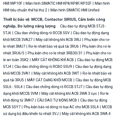
HMI IWP10F
Màn hình SIMATIC HMI KP8/KP8F/KP32F
Màn hình
HMI tiêu chuẩn thế hệ thứ 2
Màn hình SIMATIC HMI Unified
Thiết bị bảo vệ: MCCB, Contactor SIRIUS, Cảm biến công
nghiệp, Đo lường năng lượng:
Cầu dao tự động MCB 5TJ3 -
5TJ6
Cầu dao chống dòng rò RCCB 5SV
Cầu dao tự động dạng
khối MCCB 3VA27
Máy cắt không khí ACB 3WJ
Phụ kiện cho rơ-
le nhiệt 3MU7
Rơ-le nhiệt bảo vệ quá tải 3RU6
Phụ kiện cho rơ-le
nhiệt 3RU6/5
Phụ kiện cho rơ-le nhiệt 3RB30/31
Phụ kiện cho rơ-
le an toàn 3SK2
MÁY CẮT KHÔNG KHÍ ACB
Cầu dao tự động MCB
5TJ4
Cầu dao chống dòng rò RCBO 5SU9
Cầu dao tự động dạng
khối MCCB 3VA1
Máy cắt không khí ACB 3WT
Rơ-le nhiệt bảo vệ
quá tải 3RU5
MÁY CẮT DẠNG KHỐI MCCB
Cầu dao tự động MCB
5SL6 - 5SL4
Cầu dao chống dòng rò RCCB 5TJ7
Cầu dao tự động
dạng khối MCCB 3VM
Máy cắt không khí ACB 3WA 3 cực
Rơ-le
khởi động từ 3MH7
CẦU DAO TỰ ĐỘNG MCB
Cầu dao tự động
MCB 5SY7
Phụ kiện bảo vệ dòng rò loại AC cho MCB 5SL4
MCCB
sử dụng bộ điều khiển từ nhiệt 3VJ
Máy cắt không khí ACB 3WA 4