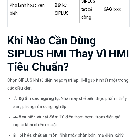
SIPLUS
Kho lạnh hoặc ven
Bất kỳ
tất cả
6AG1xxx
biển
SIPLUS
dòng
Khi Nào Cần Dùng
SIPLUS HMI Thay Vì HMI
Tiêu Chuẩn?
Chọn SIPLUS khi tủ điện hoặc vị trí lắp HMI gặp ít nhất một trong
các điều kiện:
💧
Độ ẩm cao ngưng tụ:
Nhà máy chế biến thực phẩm, thủy
sản, phòng rửa công nghiệp
🌊
Ven biển và hải đảo:
Tủ điện trạm bơm, trạm điện gió
ngoài khơi nhiễm muối
🧪
Hơi hóa chất ăn mòn:
Nhà máy phân bón, mạ điện, xử lý