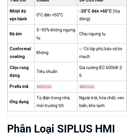
Tiêu Chí
Chuẩn
SIPLUS HMI
Nhiệt độ
-20°C đến +60°C
(tùy
0°C đến +50°C
vận hành
dòng)
5–95% không ngưng
Độ ẩm
Chịu ngưng tụ
tụ
Conformal
✅ Có lớp phủ bảo vệ bo
Không
coating
mạch
Chịu rung
Gia cường IEC 60068-2-
Tiêu chuẩn
động
6
Prefix mã
6AV2xxx
6AG1xxx
Tủ điện trong nhà,
Ngoài trời, hóa chất, ven
Ứng dụng
môi trường tốt
biển, kho lạnh
Phân Loại SIPLUS HMI