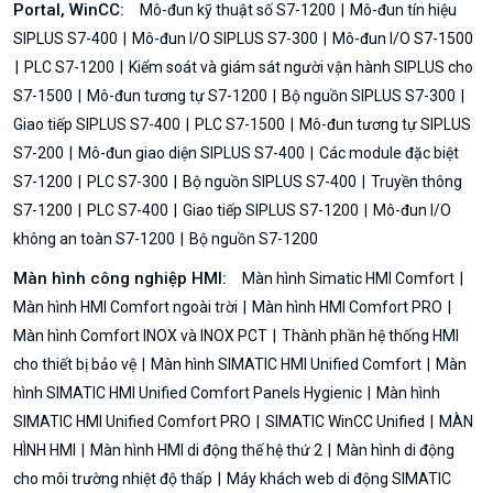
Portal, WinCC:
Mô-đun kỹ thuật số S7-1200
Mô-đun tín hiệu
SIPLUS S7-400
Mô-đun I/O SIPLUS S7-300
Mô-đun I/O S7-1500
PLC S7-1200
Kiểm soát và giám sát người vận hành SIPLUS cho
S7-1500
Mô-đun tương tự S7-1200
Bộ nguồn SIPLUS S7-300
Giao tiếp SIPLUS S7-400
PLC S7-1500
Mô-đun tương tự SIPLUS
S7-200
Mô-đun giao diện SIPLUS S7-400
Các module đặc biệt
S7-1200
PLC S7-300
Bộ nguồn SIPLUS S7-400
Truyền thông
S7-1200
PLC S7-400
Giao tiếp SIPLUS S7-1200
Mô-đun I/O
không an toàn S7-1200
Bộ nguồn S7-1200
Màn hình công nghiệp HMI:
Màn hình Simatic HMI Comfort
Màn hình HMI Comfort ngoài trời
Màn hình HMI Comfort PRO
Màn hình Comfort INOX và INOX PCT
Thành phần hệ thống HMI
cho thiết bị bảo vệ
Màn hình SIMATIC HMI Unified Comfort
Màn
hình SIMATIC HMI Unified Comfort Panels Hygienic
Màn hình
SIMATIC HMI Unified Comfort PRO
SIMATIC WinCC Unified
MÀN
HÌNH HMI
Màn hình HMI di động thế hệ thứ 2
Màn hình di động
cho môi trường nhiệt độ thấp
Máy khách web di động SIMATIC