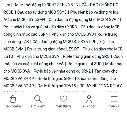
cực
Rơ-le khởi động từ 3RH2 3TH và 3TG
CẦU DAO CHỐNG RÒ
RCCB
Cầu dao tự động MCB 5SY8
Phụ kiện bảo vệ dòng rò loại
AC cho MCB 5SY 5SM9
Cầu dao tự động dạng khối MCCB 3VA2
Rơ-le nhiệt bảo vệ quá tải kiểu điện tử 3RB
Cầu dao tự động MCB
dòng định mức cao 5SP4
Phụ kiện cho MCCB 3VJ
Rơ-le trung
gian dòng LZS
Cầu dao tự động MCB DC 5SY5
Phụ kiện cho
MCCB 3VM
Rơ-le trung gian dòng LZS RT
Phụ kiện điện cho MCB
5ST3
Phụ kiện cho MCCB 3VA
Rơ-le trung gian dòng 3RQ
Cuộn
thấp áp và cuộn cắt dùng cho 3VA
Rơ-le giám sát 3UG
Motor nạp
cho MCCB 3VA
Rơ-le bảo vệ nhiệt động cơ 3RN2
Tay xoay cho
MCCB 3VA 3P 4P
Rơ-le thời gian 3RP2
Khóa và liên động cho
MCCB 3VA 3P 4P
Rơ-le thời gian 7PV15
RELAY NHIỆT VÀ RELAY
BẢO VỆ
Phụ kiện bảo vệ dòng rò RCD 3VA
Rơ-le an toàn 3SK
Phụ kiện đấu nối cho MCCB 3VA
Rơ-le nhiệt bảo vệ quá tải 3MU7
Sản phẩm
Tìm kiếm
Yêu thích
Tài khoản
Menu
Phụ kiện đấu nối kiểu plug-in và kiểu rút kéo cho MCCB
Thiết bị giám sát - tủ điện:
Phụ kiện cho tủ điện âm tường
Phụ
kiện để gắn đèn 8WD42
Phụ kiện cho tủ điện nổi 8GB
Đồng hồ