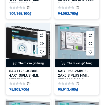
MTP1200 Unified
Unified Comfort
(0)
(0)
Comfort
109,165,100₫
94,002,700₫
Thêm vào giỏ hàng
Thêm vào giỏ hàng
6AG1128-3GB06-
6AG1123-2MB03-
4AX1 SIPLUS HMI
2AX0 SIPLUS HMI
MTP700 Unified
KTP1200 BASIC
(0)
(0)
Comfort
75,808,700₫
95,913,400₫