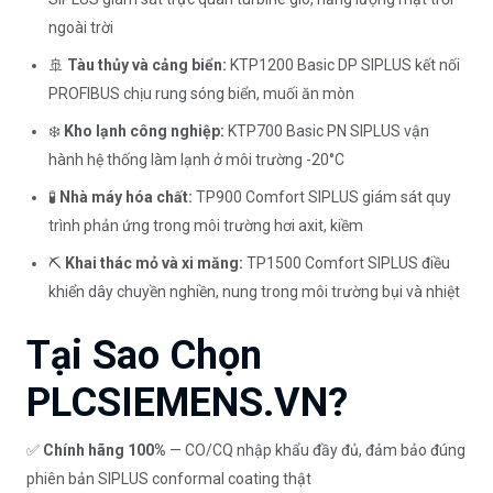
ngoài trời
🚢
Tàu thủy và cảng biển:
KTP1200 Basic DP SIPLUS kết nối
PROFIBUS chịu rung sóng biển, muối ăn mòn
❄️
Kho lạnh công nghiệp:
KTP700 Basic PN SIPLUS vận
hành hệ thống làm lạnh ở môi trường -20°C
🧪
Nhà máy hóa chất:
TP900 Comfort SIPLUS giám sát quy
trình phản ứng trong môi trường hơi axit, kiềm
⛏️
Khai thác mỏ và xi măng:
TP1500 Comfort SIPLUS điều
khiển dây chuyền nghiền, nung trong môi trường bụi và nhiệt
Tại Sao Chọn
PLCSIEMENS.VN?
✅
Chính hãng 100%
— CO/CQ nhập khẩu đầy đủ, đảm bảo đúng
phiên bản SIPLUS conformal coating thật