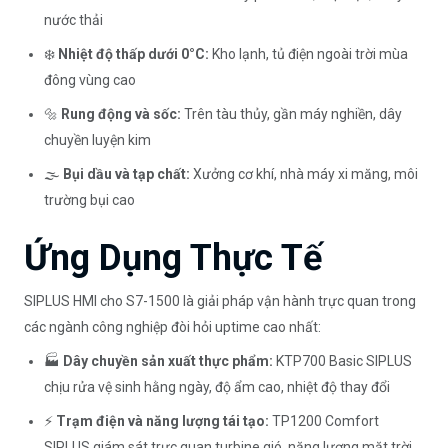
nước thải
❄️
Nhiệt độ thấp dưới 0°C:
Kho lạnh, tủ điện ngoài trời mùa
đông vùng cao
🔩
Rung động và sốc:
Trên tàu thủy, gần máy nghiền, dây
chuyền luyện kim
🌫️
Bụi dầu và tạp chất:
Xưởng cơ khí, nhà máy xi măng, môi
trường bụi cao
Ứng Dụng Thực Tế
SIPLUS HMI cho S7-1500 là giải pháp vận hành trực quan trong
các ngành công nghiệp đòi hỏi uptime cao nhất:
🏭
Dây chuyền sản xuất thực phẩm:
KTP700 Basic SIPLUS
chịu rửa vệ sinh hằng ngày, độ ẩm cao, nhiệt độ thay đổi
⚡
Trạm điện và năng lượng tái tạo:
TP1200 Comfort
SIPLUS giám sát trực quan turbine gió, năng lượng mặt trời