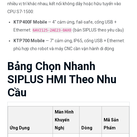
nhiều vị trí khác nhau, kết nối không dây hoặc hữu tuyến vào
CPU S7-1500:
KTP400F Mobile
— 4" cảm ứng, fail-safe, cổng USB +
Ethernet:
(bản SIPLUS theo yêu cầu)
6AV2125-2AE23-0AX0
KTP700 Mobile
— 7" cảm ứng, IP65, cổng USB + Ethernet:
phù hợp cho robot và máy CNC cần vận hành di động
Bảng Chọn Nhanh
SIPLUS HMI Theo Nhu
Cầu
Màn Hình
Khuyến
Mã Sản
Ứng Dụng
Nghị
Dòng
Phẩm