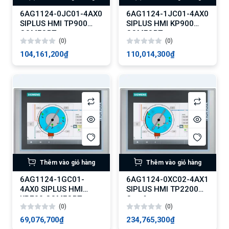
6AG1124-0JC01-4AX0
6AG1124-1JC01-4AX0
SIPLUS HMI TP900
SIPLUS HMI KP900
COMFORT
COMFORT
(0)
(0)
104,161,200₫
110,014,300₫
Thêm vào giỏ hàng
Thêm vào giỏ hàng
6AG1124-1GC01-
6AG1124-0XC02-4AX1
4AX0 SIPLUS HMI
SIPLUS HMI TP2200
KP700 COMFORT
Comfort
(0)
(0)
69,076,700₫
234,765,300₫