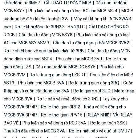
khởi động từ 3MH7
CẦU DAO TỰ ĐỘNG MCB
Cầu dao tự động
MCB 5SY7
Phụ kiện bảo vệ dòng rò loại AC cho MCB 5SL4
MCCB
sử dụng bộ điều khiển từ nhiệt 3VJ
Máy cắt không khí ACB 3WA 4
cực
Rơ-le khởi động từ 3RH2 3TH và 3TG
CẦU DAO CHỐNG RÒ
RCCB
Cầu dao tự động MCB 5SY8
Phụ kiện bảo vệ dòng rò loại
AC cho MCB 5SY 5SM9
Cầu dao tự động dạng khối MCCB 3VA2
Rơ-le nhiệt bảo vệ quá tải kiểu điện tử 3RB
Cầu dao tự động MCB
dòng định mức cao 5SP4
Phụ kiện cho MCCB 3VJ
Rơ-le trung
gian dòng LZS
Cầu dao tự động MCB DC 5SY5
Phụ kiện cho
MCCB 3VM
Rơ-le trung gian dòng LZS RT
Phụ kiện điện cho MCB
5ST3
Phụ kiện cho MCCB 3VA
Rơ-le trung gian dòng 3RQ
Cuộn
thấp áp và cuộn cắt dùng cho 3VA
Rơ-le giám sát 3UG
Motor nạp
cho MCCB 3VA
Rơ-le bảo vệ nhiệt động cơ 3RN2
Tay xoay cho
MCCB 3VA 3P 4P
Rơ-le thời gian 3RP2
Khóa và liên động cho
MCCB 3VA 3P 4P
Rơ-le thời gian 7PV15
RELAY NHIỆT VÀ RELAY
BẢO VỆ
Phụ kiện bảo vệ dòng rò RCD 3VA
Rơ-le an toàn 3SK
Phụ kiện đấu nối cho MCCB 3VA
Rơ-le nhiệt bảo vệ quá tải 3MU7