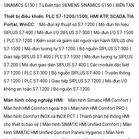
SINAMICS G130
Tủ Biến tần SIEMENS SINAMICS G150
BIẾN TẦN
Thiết bị điều khiển: PLC S7-1200/1500, HMI KTP, SCADA TIA
Portal, WinCC:
Mô-đun kỹ thuật số S7-1200
Mô-đun tín hiệu
SIPLUS S7-400
Mô-đun I/O SIPLUS S7-300
Mô-đun I/O S7-1500
PLC S7-1200
Kiểm soát và giám sát người vận hành SIPLUS cho
S7-1500
Mô-đun tương tự S7-1200
Bộ nguồn SIPLUS S7-300
Giao tiếp SIPLUS S7-400
PLC S7-1500
Mô-đun tương tự SIPLUS
S7-200
Mô-đun giao diện SIPLUS S7-400
Các module đặc biệt
S7-1200
PLC S7-300
Bộ nguồn SIPLUS S7-400
Truyền thông
S7-1200
PLC S7-400
Giao tiếp SIPLUS S7-1200
Mô-đun I/O
không an toàn S7-1200
Bộ nguồn S7-1200
Màn hình công nghiệp HMI:
Màn hình Simatic HMI Comfort
Màn hình HMI Comfort ngoài trời
Màn hình HMI Comfort PRO
Màn hình Comfort INOX và INOX PCT
Thành phần hệ thống HMI
cho thiết bị bảo vệ
Màn hình SIMATIC HMI Unified Comfort
Màn
hình SIMATIC HMI Unified Comfort Panels Hygienic
Màn hình