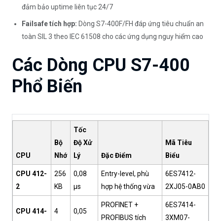
đảm bảo uptime liên tục 24/7
Failsafe tích hợp:
Dòng S7-400F/FH đáp ứng tiêu chuẩn an
toàn SIL 3 theo IEC 61508 cho các ứng dụng nguy hiểm cao
Các Dòng CPU S7-400
Phổ Biến
Tốc
Bộ
Độ Xử
Mã Tiêu
CPU
Nhớ
Lý
Đặc Điểm
Biểu
CPU 412-
256
0,08
Entry-level, phù
6ES7412-
2
KB
µs
hợp hệ thống vừa
2XJ05-0AB0
PROFINET +
6ES7414-
CPU 414-
4
0,05
PROFIBUS tích
3XM07-