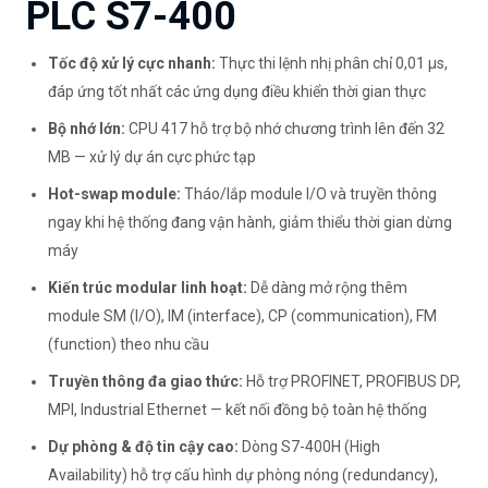
PLC S7-400
Tốc độ xử lý cực nhanh:
Thực thi lệnh nhị phân chỉ 0,01 µs,
đáp ứng tốt nhất các ứng dụng điều khiển thời gian thực
Bộ nhớ lớn:
CPU 417 hỗ trợ bộ nhớ chương trình lên đến 32
MB — xử lý dự án cực phức tạp
Hot-swap module:
Tháo/lắp module I/O và truyền thông
ngay khi hệ thống đang vận hành, giảm thiểu thời gian dừng
máy
Kiến trúc modular linh hoạt:
Dễ dàng mở rộng thêm
module SM (I/O), IM (interface), CP (communication), FM
(function) theo nhu cầu
Truyền thông đa giao thức:
Hỗ trợ PROFINET, PROFIBUS DP,
MPI, Industrial Ethernet — kết nối đồng bộ toàn hệ thống
Dự phòng & độ tin cậy cao:
Dòng S7-400H (High
Availability) hỗ trợ cấu hình dự phòng nóng (redundancy),