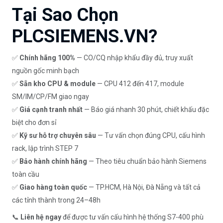
Tại Sao Chọn
PLCSIEMENS.VN?
✅
Chính hãng 100%
— CO/CQ nhập khẩu đầy đủ, truy xuất
nguồn gốc minh bạch
✅
Sẵn kho CPU & module
— CPU 412 đến 417, module
SM/IM/CP/FM giao ngay
✅
Giá cạnh tranh nhất
— Báo giá nhanh 30 phút, chiết khấu đặc
biệt cho đơn sỉ
✅
Kỹ sư hỗ trợ chuyên sâu
— Tư vấn chọn đúng CPU, cấu hình
rack, lập trình STEP 7
✅
Bảo hành chính hãng
— Theo tiêu chuẩn bảo hành Siemens
toàn cầu
✅
Giao hàng toàn quốc
— TP.HCM, Hà Nội, Đà Nẵng và tất cả
các tỉnh thành trong 24–48h
📞
Liên hệ ngay
để được tư vấn cấu hình hệ thống S7-400 phù