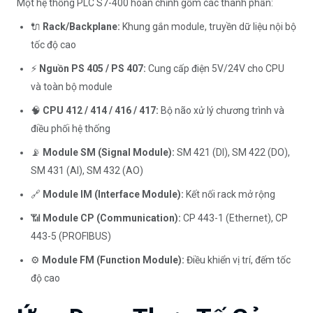
Một hệ thống PLC S7-400 hoàn chỉnh gồm các thành phần:
🔌
Rack/Backplane:
Khung gắn module, truyền dữ liệu nội bộ
tốc độ cao
⚡
Nguồn PS 405 / PS 407:
Cung cấp điện 5V/24V cho CPU
và toàn bộ module
🧠
CPU 412 / 414 / 416 / 417:
Bộ não xử lý chương trình và
điều phối hệ thống
📡
Module SM (Signal Module):
SM 421 (DI), SM 422 (DO),
SM 431 (AI), SM 432 (AO)
🔗
Module IM (Interface Module):
Kết nối rack mở rộng
📶
Module CP (Communication):
CP 443-1 (Ethernet), CP
443-5 (PROFIBUS)
⚙️
Module FM (Function Module):
Điều khiển vị trí, đếm tốc
độ cao