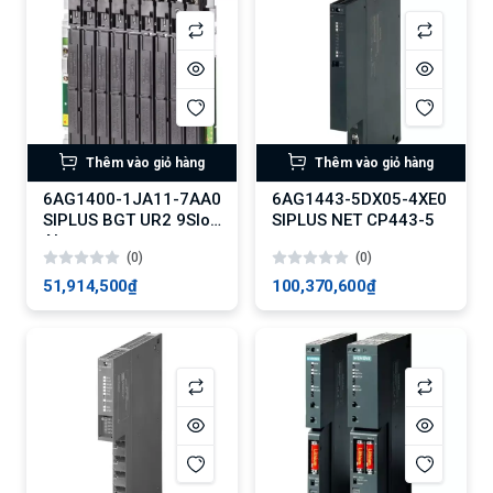
Thêm vào giỏ hàng
Thêm vào giỏ hàng
6AG1400-1JA11-7AA0
6AG1443-5DX05-4XE0
SIPLUS BGT UR2 9Slot
SIPLUS NET CP443-5
Alu
(0)
(0)
51,914,500₫
100,370,600₫