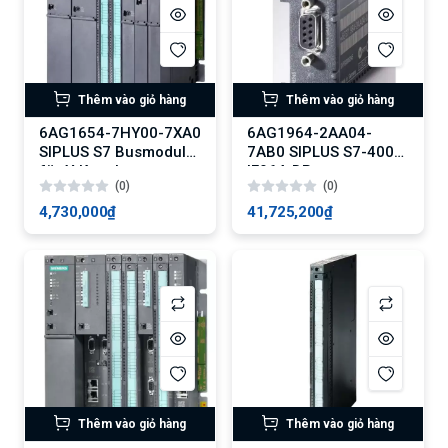
Thêm vào giỏ hàng
Thêm vào giỏ hàng
6AG1654-7HY00-7XA0
6AG1964-2AA04-
SIPLUS S7 Busmodul
7AB0 SIPLUS S7-400
für Y-Koppler
IF964-DP
(0)
(0)
4,730,000₫
41,725,200₫
Thêm vào giỏ hàng
Thêm vào giỏ hàng