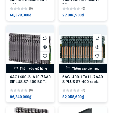
10A
RX
(0)
(0)
68,379,300₫
27,806,900₫
Thêm vào giỏ hàng
Thêm vào giỏ hàng
6AG1400-2JA10-7AA0
6AG1400-1TA11-7AA0
SIPLUS S7-400 BGT
SIPLUS S7-400 rack
UR2-H 2x9Slot Alu
UR1 18Slot Alu
(0)
(0)
86,240,000₫
82,055,600₫