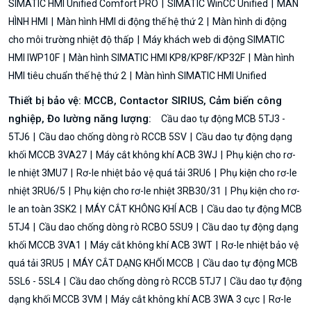
SIMATIC HMI Unified Comfort PRO
SIMATIC WinCC Unified
MÀN
HÌNH HMI
Màn hình HMI di động thế hệ thứ 2
Màn hình di động
cho môi trường nhiệt độ thấp
Máy khách web di động SIMATIC
HMI IWP10F
Màn hình SIMATIC HMI KP8/KP8F/KP32F
Màn hình
HMI tiêu chuẩn thế hệ thứ 2
Màn hình SIMATIC HMI Unified
Thiết bị bảo vệ: MCCB, Contactor SIRIUS, Cảm biến công
nghiệp, Đo lường năng lượng:
Cầu dao tự động MCB 5TJ3 -
5TJ6
Cầu dao chống dòng rò RCCB 5SV
Cầu dao tự động dạng
khối MCCB 3VA27
Máy cắt không khí ACB 3WJ
Phụ kiện cho rơ-
le nhiệt 3MU7
Rơ-le nhiệt bảo vệ quá tải 3RU6
Phụ kiện cho rơ-le
nhiệt 3RU6/5
Phụ kiện cho rơ-le nhiệt 3RB30/31
Phụ kiện cho rơ-
le an toàn 3SK2
MÁY CẮT KHÔNG KHÍ ACB
Cầu dao tự động MCB
5TJ4
Cầu dao chống dòng rò RCBO 5SU9
Cầu dao tự động dạng
khối MCCB 3VA1
Máy cắt không khí ACB 3WT
Rơ-le nhiệt bảo vệ
quá tải 3RU5
MÁY CẮT DẠNG KHỐI MCCB
Cầu dao tự động MCB
5SL6 - 5SL4
Cầu dao chống dòng rò RCCB 5TJ7
Cầu dao tự động
dạng khối MCCB 3VM
Máy cắt không khí ACB 3WA 3 cực
Rơ-le