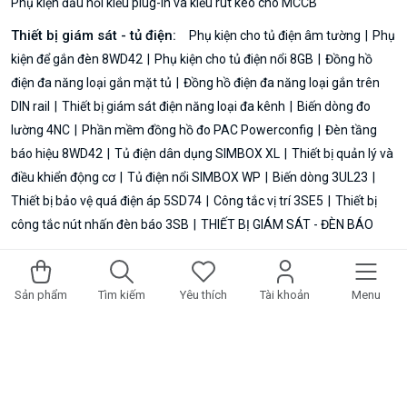
Phụ kiện đấu nối kiểu plug-in và kiểu rút kéo cho MCCB
Thiết bị giám sát - tủ điện:
Phụ kiện cho tủ điện âm tường
Phụ
kiện để gắn đèn 8WD42
Phụ kiện cho tủ điện nổi 8GB
Đồng hồ
điện đa năng loại gắn mặt tủ
Đồng hồ điện đa năng loại gắn trên
DIN rail
Thiết bị giám sát điện năng loại đa kênh
Biến dòng đo
lường 4NC
Phần mềm đồng hồ đo PAC Powerconfig
Đèn tầng
báo hiệu 8WD42
Tủ điện dân dụng SIMBOX XL
Thiết bị quản lý và
điều khiển động cơ
Tủ điện nổi SIMBOX WP
Biến dòng 3UL23
Thiết bị bảo vệ quá điện áp 5SD74
Công tắc vị trí 3SE5
Thiết bị
công tắc nút nhấn đèn báo 3SB
THIẾT BỊ GIÁM SÁT - ĐÈN BÁO
© 2026 PLCSIEMENS.VN | ĐẠI LÝ PHÂN PHỐI SIEMENS TẠI VIỆT
Sản phẩm
Tìm kiếm
Yêu thích
Tài khoản
Menu
NAM. PLC Siemens S7-1200G2, S7-1200, S7-1500, S7-400, S7-
300,Logo!, HMI, Biến tần & Sensor,...