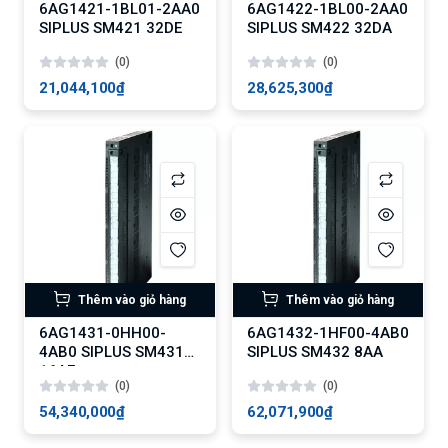
6AG1421-1BL01-2AA0
6AG1422-1BL00-2AA0
SIPLUS SM421 32DE
SIPLUS SM422 32DA
(0)
(0)
21,044,100₫
28,625,300₫
Thêm vào giỏ hàng
Thêm vào giỏ hàng
6AG1431-0HH00-
6AG1432-1HF00-4AB0
4AB0 SIPLUS SM431
SIPLUS SM432 8AA
16AE
(0)
(0)
54,340,000₫
62,071,900₫