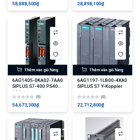
58,888,500₫
28,898,100₫
Thêm vào giỏ hàng
Thêm vào giỏ hàng
6AG1405-0KA02-7AA0
6AG1197-1LB00-4XA0
SIPLUS S7-400 PS405
SIPLUS S7 Y-Koppler
10A
(0)
(0)
54,673,300₫
22,712,800₫