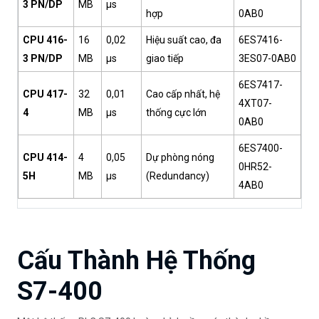
3 PN/DP
MB
µs
hợp
0AB0
CPU 416-
16
0,02
Hiệu suất cao, đa
6ES7416-
3 PN/DP
MB
µs
giao tiếp
3ES07-0AB0
6ES7417-
CPU 417-
32
0,01
Cao cấp nhất, hệ
4XT07-
4
MB
µs
thống cực lớn
0AB0
6ES7400-
CPU 414-
4
0,05
Dự phòng nóng
0HR52-
5H
MB
µs
(Redundancy)
4AB0
Cấu Thành Hệ Thống
S7-400