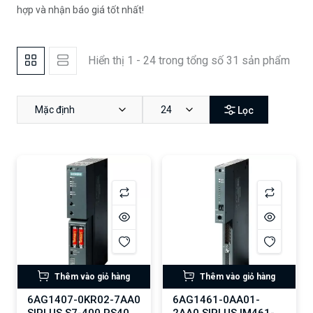
hợp và nhận báo giá tốt nhất!
Hiển thị 1 - 24 trong tổng số 31 sản phẩm
Mặc định
24
Lọc
Thêm vào giỏ hàng
Thêm vào giỏ hàng
6AG1407-0KR02-7AA0
6AG1461-0AA01-
SIPLUS S7-400 PS407
2AA0 SIPLUS IM461-0