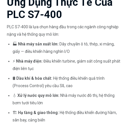
Ứng Dụng Thực Tế Của
PLC S7-400
PLC S7-400 là lựa chọn hàng đầu trong các ngành công nghiệp
nặng và hệ thống quy mô lớn:
🏭
Nhà máy sản xuất lớn:
Dây chuyền ô tô, thép, xi măng,
giấy — điều khiển hàng nghìn I/O
⚡
Nhà máy điện:
Điều khiển turbine, giám sát công suất phát
điện liên tục
🛢️
Dầu khí & hóa chất:
Hệ thống điều khiển quá trình
(Process Control) yêu cầu SIL cao
💧
Xử lý nước quy mô lớn:
Nhà máy nước đô thị, hệ thống
bơm tưới tiêu lớn
🏗️
Hạ tầng & giao thông:
Hệ thống điều khiển đường hầm,
sân bay, cảng biển