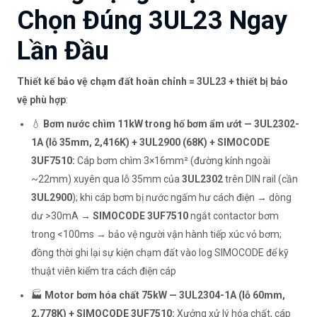
Chọn Đúng 3UL23 Ngay
Lần Đầu
Thiết kế bảo vệ chạm đất hoàn chỉnh = 3UL23 + thiết bị bảo
vệ phù hợp
:
💧
Bơm nước chìm 11kW trong hố bơm ẩm ướt — 3UL2302-
1A (lỗ 35mm, 2,416K) + 3UL2900 (68K) + SIMOCODE
3UF7510:
Cáp bơm chìm 3×16mm² (đường kính ngoài
~22mm) xuyên qua lỗ 35mm của
3UL2302
trên DIN rail (cần
3UL2900
); khi cáp bơm bị nước ngấm hư cách điện → dòng
dư >30mA →
SIMOCODE 3UF7510
ngắt contactor bơm
trong <100ms → bảo vệ người vận hành tiếp xúc vỏ bơm;
đồng thời ghi lại sự kiện chạm đất vào log SIMOCODE để kỹ
thuật viên kiểm tra cách điện cáp
🏭
Motor bơm hóa chất 75kW — 3UL2304-1A (lỗ 60mm,
2,778K) + SIMOCODE 3UF7510:
Xưởng xử lý hóa chất, cáp