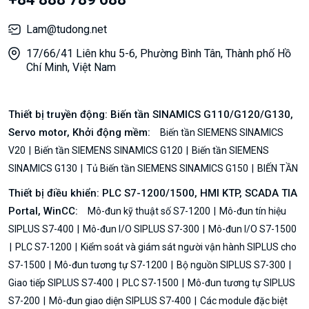
Lam@tudong.net
17/66/41 Liên khu 5-6, Phường Bình Tân, Thành phố Hồ
Chí Minh, Việt Nam
Thiết bị truyền động: Biến tần SINAMICS G110/G120/G130,
Servo motor, Khởi động mềm:
Biến tần SIEMENS SINAMICS
V20
Biến tần SIEMENS SINAMICS G120
Biến tần SIEMENS
SINAMICS G130
Tủ Biến tần SIEMENS SINAMICS G150
BIẾN TẦN
Thiết bị điều khiển: PLC S7-1200/1500, HMI KTP, SCADA TIA
Portal, WinCC:
Mô-đun kỹ thuật số S7-1200
Mô-đun tín hiệu
SIPLUS S7-400
Mô-đun I/O SIPLUS S7-300
Mô-đun I/O S7-1500
PLC S7-1200
Kiểm soát và giám sát người vận hành SIPLUS cho
S7-1500
Mô-đun tương tự S7-1200
Bộ nguồn SIPLUS S7-300
Giao tiếp SIPLUS S7-400
PLC S7-1500
Mô-đun tương tự SIPLUS
S7-200
Mô-đun giao diện SIPLUS S7-400
Các module đặc biệt