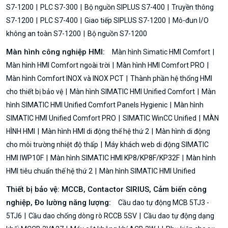
S7-1200
PLC S7-300
Bộ nguồn SIPLUS S7-400
Truyền thông
S7-1200
PLC S7-400
Giao tiếp SIPLUS S7-1200
Mô-đun I/O
không an toàn S7-1200
Bộ nguồn S7-1200
Màn hình công nghiệp HMI:
Màn hình Simatic HMI Comfort
Màn hình HMI Comfort ngoài trời
Màn hình HMI Comfort PRO
Màn hình Comfort INOX và INOX PCT
Thành phần hệ thống HMI
cho thiết bị bảo vệ
Màn hình SIMATIC HMI Unified Comfort
Màn
hình SIMATIC HMI Unified Comfort Panels Hygienic
Màn hình
SIMATIC HMI Unified Comfort PRO
SIMATIC WinCC Unified
MÀN
HÌNH HMI
Màn hình HMI di động thế hệ thứ 2
Màn hình di động
cho môi trường nhiệt độ thấp
Máy khách web di động SIMATIC
HMI IWP10F
Màn hình SIMATIC HMI KP8/KP8F/KP32F
Màn hình
HMI tiêu chuẩn thế hệ thứ 2
Màn hình SIMATIC HMI Unified
Thiết bị bảo vệ: MCCB, Contactor SIRIUS, Cảm biến công
nghiệp, Đo lường năng lượng:
Cầu dao tự động MCB 5TJ3 -
5TJ6
Cầu dao chống dòng rò RCCB 5SV
Cầu dao tự động dạng