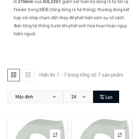
lỗ
210mm
của
3UL2307
; giám sát toàn bộ dòng rò từ tất cả
feeder trong MDB (tổng dòng rò hệ thống); thường dùng kết
hợp với relay chạm đất nhạy để phát hiện sớm sự cố cách
điện tổng hệ thống trước khi phát sinh hỏa hoạn hoặc nguy
hiểm người
Hiển thị 1 - 7 trong tổng số 7 sản phẩm
Mặc định
24
Lọc