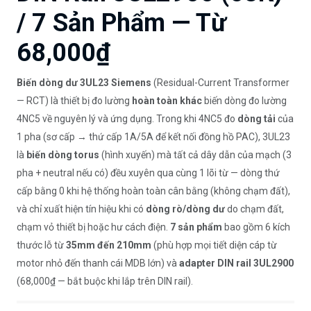
/ 7 Sản Phẩm — Từ
68,000₫
Biến dòng dư 3UL23 Siemens
(Residual-Current Transformer
— RCT) là thiết bị đo lường
hoàn toàn khác
biến dòng đo lường
4NC5 về nguyên lý và ứng dụng. Trong khi 4NC5 đo
dòng tải
của
1 pha (sơ cấp → thứ cấp 1A/5A để kết nối đồng hồ PAC), 3UL23
là
biến dòng torus
(hình xuyến) mà tất cả dây dẫn của mạch (3
pha + neutral nếu có) đều xuyên qua cùng 1 lõi từ — dòng thứ
cấp bằng 0 khi hệ thống hoàn toàn cân bằng (không chạm đất),
và chỉ xuất hiện tín hiệu khi có
dòng rò/dòng dư
do chạm đất,
chạm vỏ thiết bị hoặc hư cách điện.
7 sản phẩm
bao gồm 6 kích
thước lỗ từ
35mm đến 210mm
(phù hợp mọi tiết diện cáp từ
motor nhỏ đến thanh cái MDB lớn) và
adapter DIN rail 3UL2900
(68,000₫ — bắt buộc khi lắp trên DIN rail).