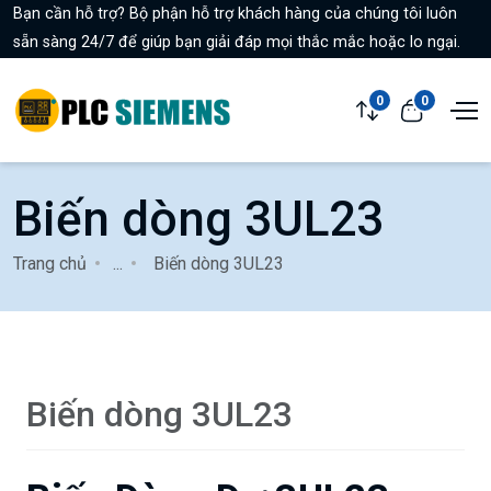
Bạn cần hỗ trợ? Bộ phận hỗ trợ khách hàng của chúng tôi luôn
sẵn sàng 24/7 để giúp bạn giải đáp mọi thắc mắc hoặc lo ngại.
0
0
Biến dòng 3UL23
Trang chủ
...
Biến dòng 3UL23
Biến dòng 3UL23