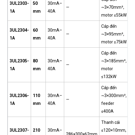
3UL2303-
50
30mA–
—
~3×70mm²,
2,
1A
mm
40A
motor ≤55kW
Cáp đến
3UL2304-
60
30mA–
—
~3×95mm²,
2,
1A
mm
40A
motor ≤75kW
Cáp đến
3UL2305-
80
30mA–
~3×185mm²,
—
3,
1A
mm
40A
motor
≤132kW
Cáp đến
3UL2306-
110
30mA–
~3×300mm²,
—
5,
1A
mm
40A
feeder
≤400A
Thanh cái
3UL2307-
210
30mA–
≤120×10mm,
286×300×62mm
7,