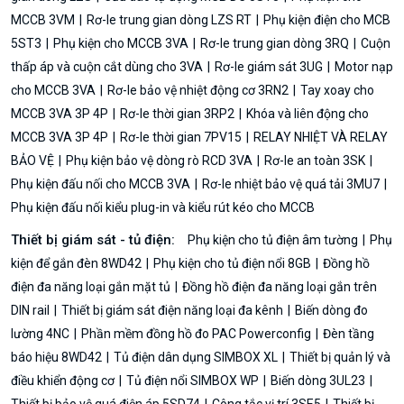
MCCB 3VM
Rơ-le trung gian dòng LZS RT
Phụ kiện điện cho MCB
5ST3
Phụ kiện cho MCCB 3VA
Rơ-le trung gian dòng 3RQ
Cuộn
thấp áp và cuộn cắt dùng cho 3VA
Rơ-le giám sát 3UG
Motor nạp
cho MCCB 3VA
Rơ-le bảo vệ nhiệt động cơ 3RN2
Tay xoay cho
MCCB 3VA 3P 4P
Rơ-le thời gian 3RP2
Khóa và liên động cho
MCCB 3VA 3P 4P
Rơ-le thời gian 7PV15
RELAY NHIỆT VÀ RELAY
BẢO VỆ
Phụ kiện bảo vệ dòng rò RCD 3VA
Rơ-le an toàn 3SK
Phụ kiện đấu nối cho MCCB 3VA
Rơ-le nhiệt bảo vệ quá tải 3MU7
Phụ kiện đấu nối kiểu plug-in và kiểu rút kéo cho MCCB
Thiết bị giám sát - tủ điện:
Phụ kiện cho tủ điện âm tường
Phụ
kiện để gắn đèn 8WD42
Phụ kiện cho tủ điện nổi 8GB
Đồng hồ
điện đa năng loại gắn mặt tủ
Đồng hồ điện đa năng loại gắn trên
DIN rail
Thiết bị giám sát điện năng loại đa kênh
Biến dòng đo
lường 4NC
Phần mềm đồng hồ đo PAC Powerconfig
Đèn tầng
báo hiệu 8WD42
Tủ điện dân dụng SIMBOX XL
Thiết bị quản lý và
điều khiển động cơ
Tủ điện nổi SIMBOX WP
Biến dòng 3UL23
Thiết bị bảo vệ quá điện áp 5SD74
Công tắc vị trí 3SE5
Thiết bị