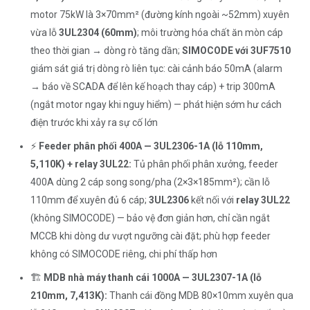
motor 75kW là 3×70mm² (đường kính ngoài ~52mm) xuyên
vừa lỗ
3UL2304 (60mm)
; môi trường hóa chất ăn mòn cáp
theo thời gian → dòng rò tăng dần;
SIMOCODE với 3UF7510
giám sát giá trị dòng rò liên tục: cài cảnh báo 50mA (alarm
→ báo về SCADA để lên kế hoạch thay cáp) + trip 300mA
(ngắt motor ngay khi nguy hiểm) — phát hiện sớm hư cách
điện trước khi xảy ra sự cố lớn
⚡
Feeder phân phối 400A — 3UL2306-1A (lỗ 110mm,
5,110K) + relay 3UL22:
Tủ phân phối phân xưởng, feeder
400A dùng 2 cáp song song/pha (2×3×185mm²); cần lỗ
110mm để xuyên đủ 6 cáp;
3UL2306
kết nối với
relay 3UL22
(không SIMOCODE) — bảo vệ đơn giản hơn, chỉ cần ngắt
MCCB khi dòng dư vượt ngưỡng cài đặt; phù hợp feeder
không có SIMOCODE riêng, chi phí thấp hơn
🏗️
MDB nhà máy thanh cái 1000A — 3UL2307-1A (lỗ
210mm, 7,413K):
Thanh cái đồng MDB 80×10mm xuyên qua