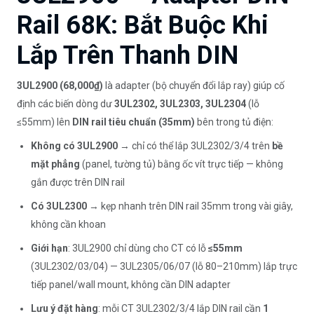
Rail 68K: Bắt Buộc Khi
Lắp Trên Thanh DIN
3UL2900 (68,000₫)
là adapter (bộ chuyển đổi lắp ray) giúp cố
định các biến dòng dư
3UL2302, 3UL2303, 3UL2304
(lỗ
≤55mm) lên
DIN rail tiêu chuẩn (35mm)
bên trong tủ điện:
Không có 3UL2900
→ chỉ có thể lắp 3UL2302/3/4 trên
bề
mặt phẳng
(panel, tường tủ) bằng ốc vít trực tiếp — không
gắn được trên DIN rail
Có 3UL2300
→ kẹp nhanh trên DIN rail 35mm trong vài giây,
không cần khoan
Giới hạn
: 3UL2900 chỉ dùng cho CT có lỗ
≤55mm
(3UL2302/03/04) — 3UL2305/06/07 (lỗ 80–210mm) lắp trực
tiếp panel/wall mount, không cần DIN adapter
Lưu ý đặt hàng
: mỗi CT 3UL2302/3/4 lắp DIN rail cần
1