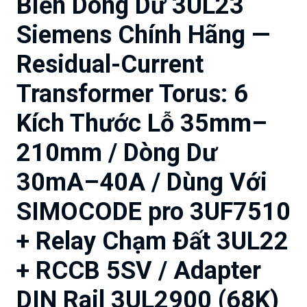
Biến Dòng Dư 3UL23
Siemens Chính Hãng —
Residual-Current
Transformer Torus: 6
Kích Thước Lỗ 35mm–
210mm / Dòng Dư
30mA–40A / Dùng Với
SIMOCODE pro 3UF7510
+ Relay Chạm Đất 3UL22
+ RCCB 5SV / Adapter
DIN Rail 3UL2900 (68K)