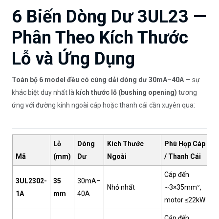
6 Biến Dòng Dư 3UL23 —
Phân Theo Kích Thước
Lỗ và Ứng Dụng
Toàn bộ 6 model đều có cùng dải dòng dư 30mA–40A
— sự
khác biệt duy nhất là
kích thước lỗ (bushing opening)
tương
ứng với đường kính ngoài cáp hoặc thanh cái cần xuyên qua:
Lỗ
Dòng
Kích Thước
Phù Hợp Cáp
Mã
(mm)
Dư
Ngoài
/ Thanh Cái
Gi
Cáp đến
3UL2302-
35
30mA–
Nhỏ nhất
~3×35mm²,
2,
1A
mm
40A
motor ≤22kW
Cáp đến