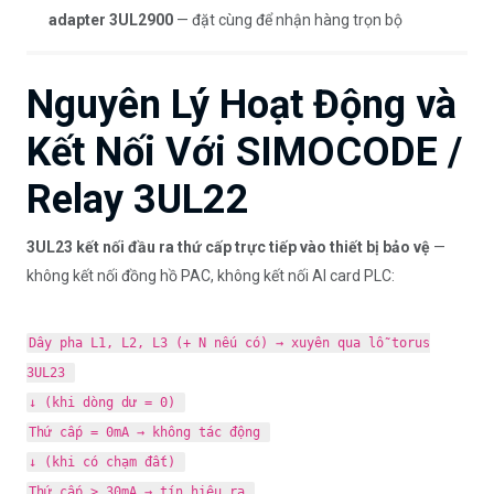
adapter 3UL2900
— đặt cùng để nhận hàng trọn bộ
Nguyên Lý Hoạt Động và
Kết Nối Với SIMOCODE /
Relay 3UL22
3UL23 kết nối đầu ra thứ cấp trực tiếp vào thiết bị bảo vệ
—
không kết nối đồng hồ PAC, không kết nối AI card PLC:
Dây pha L1, L2, L3 (+ N nếu có) → xuyên qua lỗ torus
3UL23
↓ (khi dòng dư = 0)
Thứ cấp = 0mA → không tác động
↓ (khi có chạm đất)
Thứ cấp > 30mA → tín hiệu ra