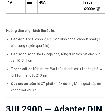
1A
mm
40A
feeder
≤2000A 🏆
Hướng dẫn chọn kích thước lỗ:
Cáp đơn 3 pha
: chọn lỗ ≥ đường kính ngoài cáp lớn nhất (3
cáp cùng xuyên qua 1 lỗ)
Cáp song song
: nếu 2 cáp/pha, tổng diện tích tiết diện × 2 →
cần lỗ lớn hơn
Thanh cái
: đo kích thước W×H của thanh cái + khoảng hở →
lỗ 110mm hoặc 210mm
Quy tắc an toàn
: lỗ CT phải ≥ 1.2× đường kính ngoài cáp để
không kẹt khi lắp
3UL2900 — Adapter DIN