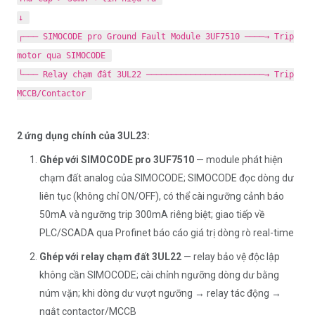
↓
┌─── SIMOCODE pro Ground Fault Module 3UF7510 ────→ Trip
motor qua SIMOCODE
└─── Relay chạm đất 3UL22 ────────────────────────→ Trip
MCCB/Contactor
2 ứng dụng chính của 3UL23:
Ghép với SIMOCODE pro 3UF7510
— module phát hiện
chạm đất analog của SIMOCODE; SIMOCODE đọc dòng dư
liên tục (không chỉ ON/OFF), có thể cài ngưỡng cảnh báo
50mA và ngưỡng trip 300mA riêng biệt; giao tiếp về
PLC/SCADA qua Profinet báo cáo giá trị dòng rò real-time
Ghép với relay chạm đất 3UL22
— relay bảo vệ độc lập
không cần SIMOCODE; cài chỉnh ngưỡng dòng dư bằng
núm vặn; khi dòng dư vượt ngưỡng → relay tác động →
ngắt contactor/MCCB