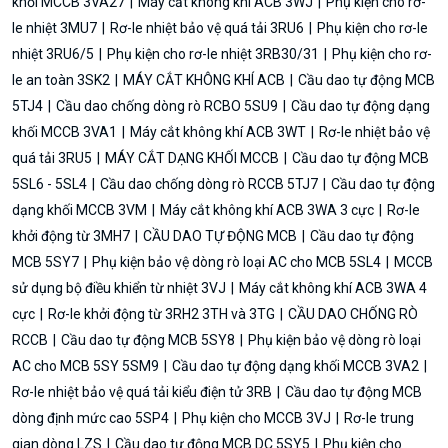
khối MCCB 3VA27
Máy cắt không khí ACB 3WJ
Phụ kiện cho rơ-
le nhiệt 3MU7
Rơ-le nhiệt bảo vệ quá tải 3RU6
Phụ kiện cho rơ-le
nhiệt 3RU6/5
Phụ kiện cho rơ-le nhiệt 3RB30/31
Phụ kiện cho rơ-
le an toàn 3SK2
MÁY CẮT KHÔNG KHÍ ACB
Cầu dao tự động MCB
5TJ4
Cầu dao chống dòng rò RCBO 5SU9
Cầu dao tự động dạng
khối MCCB 3VA1
Máy cắt không khí ACB 3WT
Rơ-le nhiệt bảo vệ
quá tải 3RU5
MÁY CẮT DẠNG KHỐI MCCB
Cầu dao tự động MCB
5SL6 - 5SL4
Cầu dao chống dòng rò RCCB 5TJ7
Cầu dao tự động
dạng khối MCCB 3VM
Máy cắt không khí ACB 3WA 3 cực
Rơ-le
khởi động từ 3MH7
CẦU DAO TỰ ĐỘNG MCB
Cầu dao tự động
MCB 5SY7
Phụ kiện bảo vệ dòng rò loại AC cho MCB 5SL4
MCCB
sử dụng bộ điều khiển từ nhiệt 3VJ
Máy cắt không khí ACB 3WA 4
cực
Rơ-le khởi động từ 3RH2 3TH và 3TG
CẦU DAO CHỐNG RÒ
RCCB
Cầu dao tự động MCB 5SY8
Phụ kiện bảo vệ dòng rò loại
AC cho MCB 5SY 5SM9
Cầu dao tự động dạng khối MCCB 3VA2
Rơ-le nhiệt bảo vệ quá tải kiểu điện tử 3RB
Cầu dao tự động MCB
dòng định mức cao 5SP4
Phụ kiện cho MCCB 3VJ
Rơ-le trung
gian dòng LZS
Cầu dao tự động MCB DC 5SY5
Phụ kiện cho