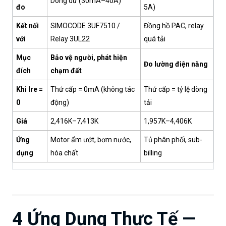
Dòng dư (30mA–40A)
đo
5A)
Kết nối
SIMOCODE 3UF7510 /
Đồng hồ PAC, relay
với
Relay 3UL22
quá tải
Mục
Bảo vệ người, phát hiện
Đo lường điện năng
đích
chạm đất
Khi Ire =
Thứ cấp = 0mA (không tác
Thứ cấp = tỷ lệ dòng
0
động)
tải
Giá
2,416K–7,413K
1,957K–4,406K
Ứng
Motor ẩm ướt, bơm nước,
Tủ phân phối, sub-
dụng
hóa chất
billing
4 Ứng Dụng Thực Tế —