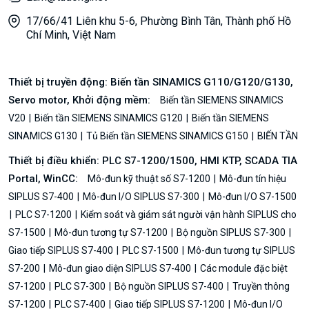
17/66/41 Liên khu 5-6, Phường Bình Tân, Thành phố Hồ
Chí Minh, Việt Nam
Thiết bị truyền động: Biến tần SINAMICS G110/G120/G130,
Servo motor, Khởi động mềm:
Biến tần SIEMENS SINAMICS
V20
Biến tần SIEMENS SINAMICS G120
Biến tần SIEMENS
SINAMICS G130
Tủ Biến tần SIEMENS SINAMICS G150
BIẾN TẦN
Thiết bị điều khiển: PLC S7-1200/1500, HMI KTP, SCADA TIA
Portal, WinCC:
Mô-đun kỹ thuật số S7-1200
Mô-đun tín hiệu
SIPLUS S7-400
Mô-đun I/O SIPLUS S7-300
Mô-đun I/O S7-1500
PLC S7-1200
Kiểm soát và giám sát người vận hành SIPLUS cho
S7-1500
Mô-đun tương tự S7-1200
Bộ nguồn SIPLUS S7-300
Giao tiếp SIPLUS S7-400
PLC S7-1500
Mô-đun tương tự SIPLUS
S7-200
Mô-đun giao diện SIPLUS S7-400
Các module đặc biệt
S7-1200
PLC S7-300
Bộ nguồn SIPLUS S7-400
Truyền thông
S7-1200
PLC S7-400
Giao tiếp SIPLUS S7-1200
Mô-đun I/O