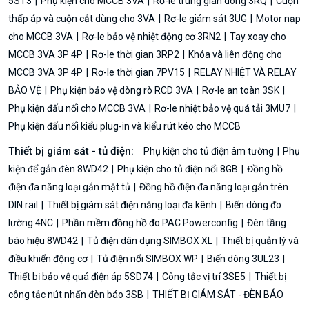
5ST3
Phụ kiện cho MCCB 3VA
Rơ-le trung gian dòng 3RQ
Cuộn
thấp áp và cuộn cắt dùng cho 3VA
Rơ-le giám sát 3UG
Motor nạp
cho MCCB 3VA
Rơ-le bảo vệ nhiệt động cơ 3RN2
Tay xoay cho
MCCB 3VA 3P 4P
Rơ-le thời gian 3RP2
Khóa và liên động cho
MCCB 3VA 3P 4P
Rơ-le thời gian 7PV15
RELAY NHIỆT VÀ RELAY
BẢO VỆ
Phụ kiện bảo vệ dòng rò RCD 3VA
Rơ-le an toàn 3SK
Phụ kiện đấu nối cho MCCB 3VA
Rơ-le nhiệt bảo vệ quá tải 3MU7
Phụ kiện đấu nối kiểu plug-in và kiểu rút kéo cho MCCB
Thiết bị giám sát - tủ điện:
Phụ kiện cho tủ điện âm tường
Phụ
kiện để gắn đèn 8WD42
Phụ kiện cho tủ điện nổi 8GB
Đồng hồ
điện đa năng loại gắn mặt tủ
Đồng hồ điện đa năng loại gắn trên
DIN rail
Thiết bị giám sát điện năng loại đa kênh
Biến dòng đo
lường 4NC
Phần mềm đồng hồ đo PAC Powerconfig
Đèn tầng
báo hiệu 8WD42
Tủ điện dân dụng SIMBOX XL
Thiết bị quản lý và
điều khiển động cơ
Tủ điện nổi SIMBOX WP
Biến dòng 3UL23
Thiết bị bảo vệ quá điện áp 5SD74
Công tắc vị trí 3SE5
Thiết bị
công tắc nút nhấn đèn báo 3SB
THIẾT BỊ GIÁM SÁT - ĐÈN BÁO