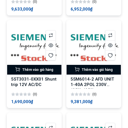
(0)
(0)
9,633,000₫
6,952,000₫
Thêm vào giỏ hàng
Thêm vào giỏ hàng
5ST3031-0XX01 Shunt
5SM6014-2 AFD UNIT
trip 12V AC/DC
1-40A 2POL 230V
1MW+1MW
(0)
(0)
1,690,000₫
9,381,000₫