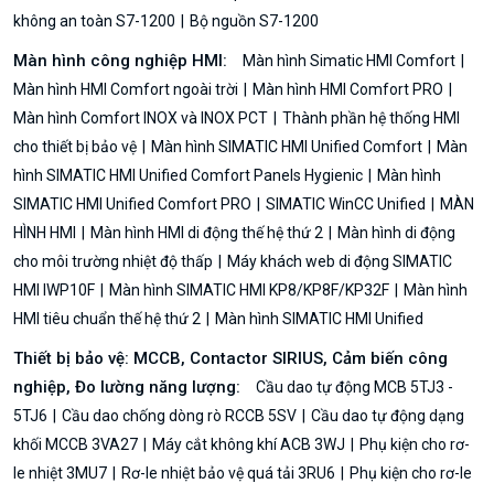
không an toàn S7-1200
Bộ nguồn S7-1200
Màn hình công nghiệp HMI:
Màn hình Simatic HMI Comfort
Màn hình HMI Comfort ngoài trời
Màn hình HMI Comfort PRO
Màn hình Comfort INOX và INOX PCT
Thành phần hệ thống HMI
cho thiết bị bảo vệ
Màn hình SIMATIC HMI Unified Comfort
Màn
hình SIMATIC HMI Unified Comfort Panels Hygienic
Màn hình
SIMATIC HMI Unified Comfort PRO
SIMATIC WinCC Unified
MÀN
HÌNH HMI
Màn hình HMI di động thế hệ thứ 2
Màn hình di động
cho môi trường nhiệt độ thấp
Máy khách web di động SIMATIC
HMI IWP10F
Màn hình SIMATIC HMI KP8/KP8F/KP32F
Màn hình
HMI tiêu chuẩn thế hệ thứ 2
Màn hình SIMATIC HMI Unified
Thiết bị bảo vệ: MCCB, Contactor SIRIUS, Cảm biến công
nghiệp, Đo lường năng lượng:
Cầu dao tự động MCB 5TJ3 -
5TJ6
Cầu dao chống dòng rò RCCB 5SV
Cầu dao tự động dạng
khối MCCB 3VA27
Máy cắt không khí ACB 3WJ
Phụ kiện cho rơ-
le nhiệt 3MU7
Rơ-le nhiệt bảo vệ quá tải 3RU6
Phụ kiện cho rơ-le