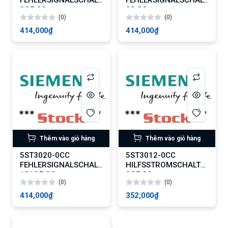
2OE CC
2S CC
(0)
(0)
414,000₫
414,000₫
Thêm vào giỏ hàng
Thêm vào giỏ hàng
5ST3020-0CC
5ST3012-0CC
FEHLERSIGNALSCHALTER
HILFSSTROMSCHALTER
1S1OE CC
2OE CC
(0)
(0)
414,000₫
352,000₫