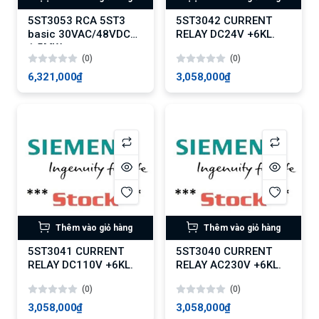
5ST3053 RCA 5ST3
5ST3042 CURRENT
basic 30VAC/48VDC
RELAY DC24V +6KL.
1,5MW
(0)
(0)
6,321,000₫
3,058,000₫
Thêm vào giỏ hàng
Thêm vào giỏ hàng
5ST3041 CURRENT
5ST3040 CURRENT
RELAY DC110V +6KL.
RELAY AC230V +6KL.
(0)
(0)
3,058,000₫
3,058,000₫