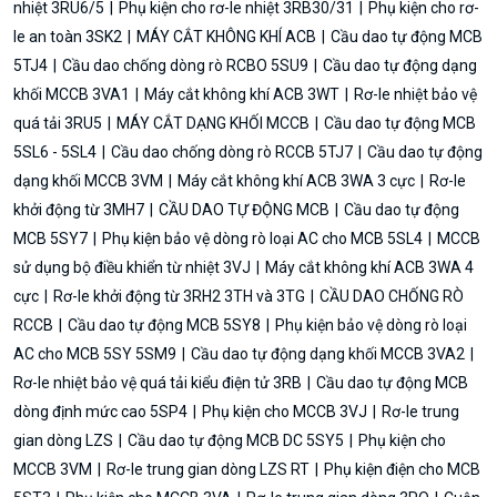
nhiệt 3RU6/5
Phụ kiện cho rơ-le nhiệt 3RB30/31
Phụ kiện cho rơ-
le an toàn 3SK2
MÁY CẮT KHÔNG KHÍ ACB
Cầu dao tự động MCB
5TJ4
Cầu dao chống dòng rò RCBO 5SU9
Cầu dao tự động dạng
khối MCCB 3VA1
Máy cắt không khí ACB 3WT
Rơ-le nhiệt bảo vệ
quá tải 3RU5
MÁY CẮT DẠNG KHỐI MCCB
Cầu dao tự động MCB
5SL6 - 5SL4
Cầu dao chống dòng rò RCCB 5TJ7
Cầu dao tự động
dạng khối MCCB 3VM
Máy cắt không khí ACB 3WA 3 cực
Rơ-le
khởi động từ 3MH7
CẦU DAO TỰ ĐỘNG MCB
Cầu dao tự động
MCB 5SY7
Phụ kiện bảo vệ dòng rò loại AC cho MCB 5SL4
MCCB
sử dụng bộ điều khiển từ nhiệt 3VJ
Máy cắt không khí ACB 3WA 4
cực
Rơ-le khởi động từ 3RH2 3TH và 3TG
CẦU DAO CHỐNG RÒ
RCCB
Cầu dao tự động MCB 5SY8
Phụ kiện bảo vệ dòng rò loại
AC cho MCB 5SY 5SM9
Cầu dao tự động dạng khối MCCB 3VA2
Rơ-le nhiệt bảo vệ quá tải kiểu điện tử 3RB
Cầu dao tự động MCB
dòng định mức cao 5SP4
Phụ kiện cho MCCB 3VJ
Rơ-le trung
gian dòng LZS
Cầu dao tự động MCB DC 5SY5
Phụ kiện cho
MCCB 3VM
Rơ-le trung gian dòng LZS RT
Phụ kiện điện cho MCB