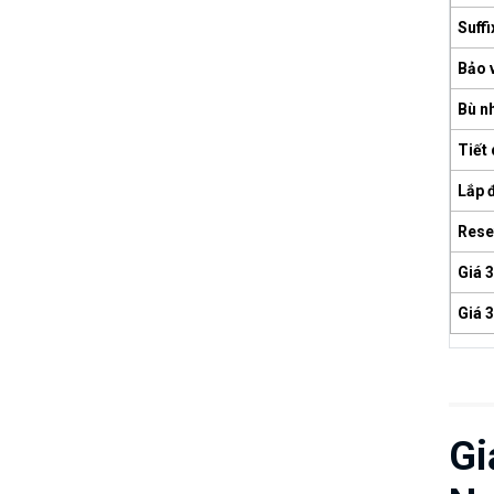
Suffi
Bảo 
Bù nh
Tiết 
Lắp 
Rese
Giá 
Giá 
Gi