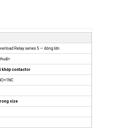
erload Relay series 5 — dòng lớn
 chuẩn
i khớp contactor
NO+1NC
trong size