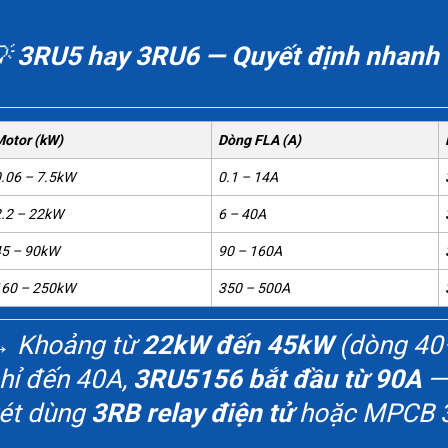
💡
3RU5 hay 3RU6 — Quyết định nhanh 
otor (kW)
Dòng FLA (A)
.06 – 7.5kW
0.1 – 14A
.2 – 22kW
6 – 40A
5 – 90kW
90 – 160A
160 – 250kW
350 – 500A
 Khoảng từ
22kW đến 45kW
(dòng 40
hỉ đến 40A,
3RU5156 bắt đầu từ 90A
—
ét dùng
3RB relay điện tử
hoặc MPCB 3