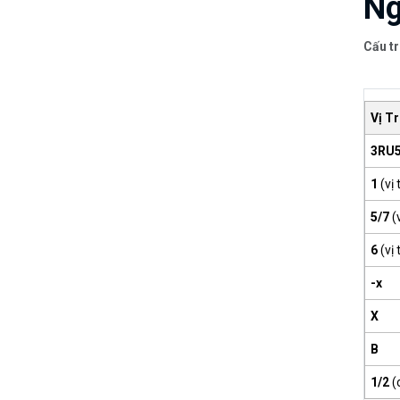
Ng
Cấu tr
Vị Tr
3RU
1
(vị t
5/7
(v
6
(vị t
-x
X
B
1/2
(