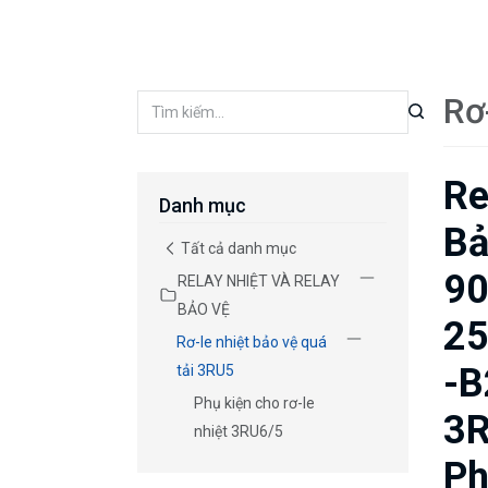
Rơ
Re
Danh mục
Bả
Tất cả danh mục
90
RELAY NHIỆT VÀ RELAY
BẢO VỆ
25
Rơ-le nhiệt bảo vệ quá
-B
tải 3RU5
Phụ kiện cho rơ-le
3R
nhiệt 3RU6/5
Ph