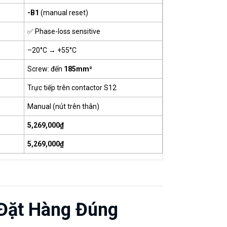
-B1
(manual reset)
✅ Phase-loss sensitive
–20°C → +55°C
Screw: đến
185mm²
Trực tiếp trên contactor S12
Manual (nút trên thân)
5,269,000₫
5,269,000₫
Đặt Hàng Đúng