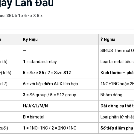
ay Lần Đầu
úc: 3RU5 1 x 6 - x X B x
:
í
Ký Hiệu
Ý Nghĩa
5
—
SIRIUS Thermal Ov
rí 5)
1
= standard relay
Loại bimetal tiêu
ị trí 6)
5
= Size
S6
/
7
= Size
S12
Kích thước — phả
rí 7)
6
= với tiếp điểm AUX tích hợp
1NO+1NC hoặc 2
3
= S6 group /
5
= S12 group
Nhóm dòng
H/J/K/L/M/N
Dải dòng cụ thể 
B
= bimetal
Loại phần tử nhiệt
cuối)
1
= 1NO+1NC /
2
= 2NO+1NC
Số tiếp điểm phụ