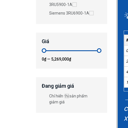
3RU5900-1A
Siemens 3RU6900-1A
M
Giá
0
0₫
—
5,269,000₫
2
4
Đang giảm giá
Chỉ hiển thị sản phẩm
→
giảm giá
c
x