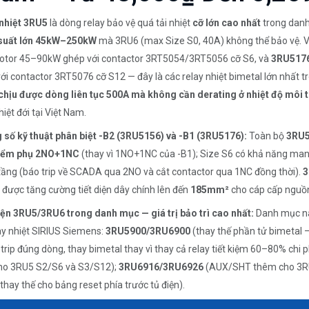
 nhiệt 3RU5
là dòng relay bảo vệ quá tải nhiệt
cỡ lớn cao nhất
trong danh
suất lớn 45kW–250kW
mà 3RU6 (max Size S0, 40A) không thể bảo vệ. 
otor 45–90kW ghép với contactor 3RT5054/3RT5056 cỡ S6, và
3RU5176
ới contactor 3RT5076 cỡ S12 — đây là các relay nhiệt bimetal lớn nhất tron
chịu được dòng liên tục 500A mà không cần derating ở nhiệt độ môi 
iệt đới tại Việt Nam.
số kỹ thuật phân biệt -B2 (3RU5156) và -B1 (3RU5176):
Toàn bộ
3RU
điểm phụ 2NO+1NC
(thay vì 1NO+1NC của -B1); Size S6 có khả năng mang
tầng (báo trip về SCADA qua 2NO và cắt contactor qua 1NC đồng thời).
3
được tăng cường tiết diện dây chính lên đến
185mm²
cho cáp cấp nguồ
ện 3RU5/3RU6 trong danh mục — giá trị bảo trì cao nhất:
Danh mục này
ay nhiệt SIRIUS Siemens:
3RU5900/3RU6900
(thay thế phần tử bimetal 
trip đúng dòng, thay bimetal thay vì thay cả relay tiết kiệm 60–80% chi p
ho 3RU5 S2/S6 và S3/S12);
3RU6916/3RU6926
(AUX/SHT thêm cho 3R
 thay thế cho bảng reset phía trước tủ điện).