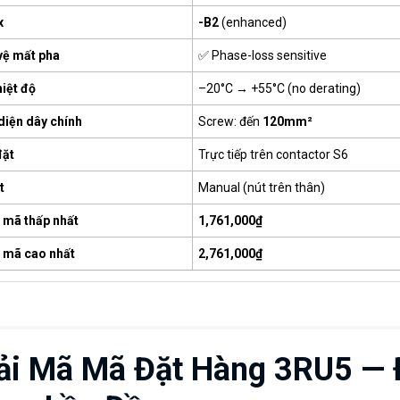
x
-B2
(enhanced)
vệ mất pha
✅ Phase-loss sensitive
iệt độ
–20°C → +55°C (no derating)
diện dây chính
Screw: đến
120mm²
đặt
Trực tiếp trên contactor S6
t
Manual (nút trên thân)
3 mã thấp nhất
1,761,000₫
3 mã cao nhất
2,761,000₫
ải Mã Mã Đặt Hàng 3RU5 — 