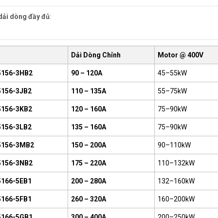
dải dòng đầy đủ
:
Dải Dòng Chỉnh
Motor @ 400V
156-3HB2
90 – 120A
45–55kW
156-3JB2
110 – 135A
55–75kW
156-3KB2
120 – 160A
75–90kW
156-3LB2
135 – 160A
75–90kW
5156-3MB2
150 – 200A
90–110kW
156-3NB2
175 – 220A
110–132kW
166-5EB1
200 – 280A
132–160kW
166-5FB1
260 – 320A
160–200kW
166-5GB1
300 – 400A
200–250kW