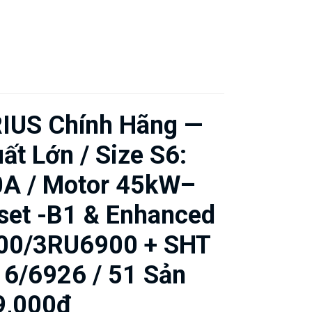
RIUS Chính Hãng —
t Lớn / Size S6:
0A / Motor 45kW–
set -B1 & Enhanced
900/3RU6900 + SHT
6/6926 / 51 Sản
9,000₫