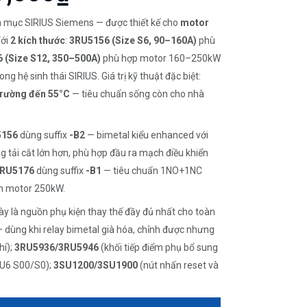
 mục SIRIUS Siemens — được thiết kế cho
motor
Với
2 kích thước
:
3RU5156 (Size S6, 90–160A)
phù
 (Size S12, 350–500A)
phù hợp motor 160–250kW
g hệ sinh thái SIRIUS. Giá trị kỹ thuật đặc biệt:
trường đến 55°C
— tiêu chuẩn sống còn cho nhà
5156
dùng suffix
-B2
— bimetal kiểu enhanced với
 tải cắt lớn hơn, phù hợp đầu ra mạch điều khiển
RU5176
dùng suffix
-B1
— tiêu chuẩn 1NO+1NC
n motor 250kW.
 là nguồn phụ kiện thay thế đầy đủ nhất cho toàn
— dùng khi relay bimetal già hóa, chỉnh được nhưng
hí);
3RU5936/3RU5946
(khối tiếp điểm phụ bổ sung
U6 S00/S0);
3SU1200/3SU1900
(nút nhấn reset và