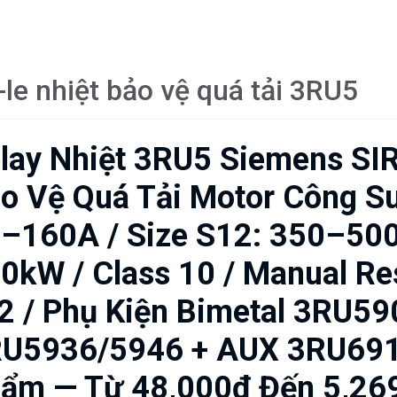
-le nhiệt bảo vệ quá tải 3RU5
lay Nhiệt 3RU5 Siemens SI
o Vệ Quá Tải Motor Công Suấ
–160A / Size S12: 350–50
0kW / Class 10 / Manual Re
2 / Phụ Kiện Bimetal 3RU5
U5936/5946 + AUX 3RU691
ẩm — Từ 48,000₫ Đến 5,26