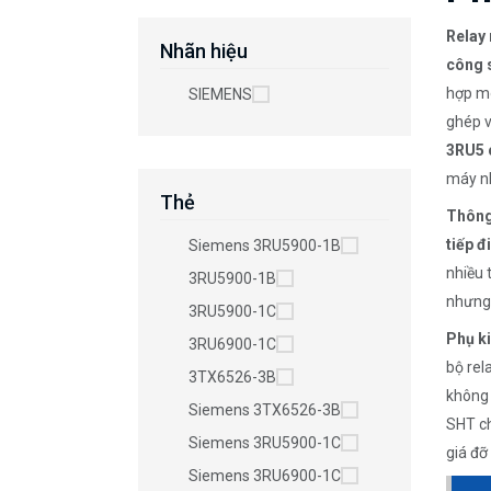
Relay
Nhãn hiệu
công 
hợp m
SIEMENS
ghép v
3RU5 
máy nh
Thẻ
Thông 
tiếp 
Siemens 3RU5900-1B
nhiều 
3RU5900-1B
nhưng 
3RU5900-1C
Phụ ki
3RU6900-1C
bộ rel
3TX6526-3B
không 
Siemens 3TX6526-3B
SHT c
Siemens 3RU5900-1C
giá đỡ
Siemens 3RU6900-1C