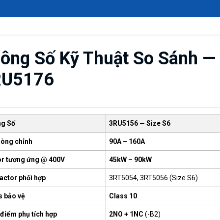
ông Số Kỹ Thuật So Sánh —
RU5176
g Số
3RU5156 — Size S6
dòng chỉnh
90A – 160A
r tương ứng @ 400V
45kW – 90kW
actor phối hợp
3RT5054, 3RT5056 (Size S6)
s bảo vệ
Class 10
 điểm phụ tích hợp
2NO + 1NC
(-B2)