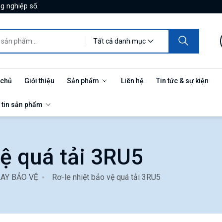
g nghiệp số.
Tất cả danh mục
 chủ
Giới thiệu
Sản phẩm
Liên hệ
Tin tức & sự kiện
 tin sản phẩm
vệ quá tải 3RU5
LAY BẢO VỆ
Rơ-le nhiệt bảo vệ quá tải 3RU5