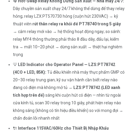
🔄
Hot-Swap Relay Không Dừng Sản Xuất — Nhà máy 24/7:
Dây chuyền sản xuất chạy 24/7 không thể dừng để thay relay
hỏng; relay LZX:PT570730 hỏng (cuộn hút 230VAC) → kỹ
thuật viên
rút thân relay ra khỏi đế PT78740 trong 5 giây
→ cắm relay mới vào → hệ thống hoạt động ngay; so sánh:
relay MY4 thông thường phải tháo 8 đầu dây, đấu lại, kiểm
tra → mất 10–20 phút → dừng sản xuất → thiệt hại nghiêm
trọng
💡
LED Indicator cho Operator Panel — LZS:PT78742
(4CO + LED, 85K):
Tủ điều khiển nhà máy thực phẩm GMP có
20–30 relay trung gian; kỹ sư vận hành cần biết relay nào
đang có điện mà không mở tủ →
LZS:PT78742 (LED xanh
tích hợp trên đế)
sáng khi cuộn hút có điện — nhìn từ ngoài
cửa kính tủ, scan 30 relay trong 10 giây, phát hiện relay nào
không sáng (không có tín hiệu điều khiển) so với mong đợi →
chẩn đoán lỗi nhanh nhất
🔌
Interface 115VAC/60Hz cho Thiết Bị Nhập Khẩu