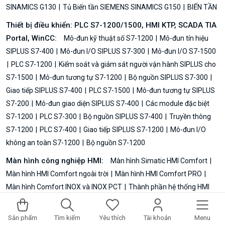
SINAMICS G130
Tủ Biến tần SIEMENS SINAMICS G150
BIẾN TẦN
Thiết bị điều khiển: PLC S7-1200/1500, HMI KTP, SCADA TIA
Portal, WinCC:
Mô-đun kỹ thuật số S7-1200
Mô-đun tín hiệu
SIPLUS S7-400
Mô-đun I/O SIPLUS S7-300
Mô-đun I/O S7-1500
PLC S7-1200
Kiểm soát và giám sát người vận hành SIPLUS cho
S7-1500
Mô-đun tương tự S7-1200
Bộ nguồn SIPLUS S7-300
Giao tiếp SIPLUS S7-400
PLC S7-1500
Mô-đun tương tự SIPLUS
S7-200
Mô-đun giao diện SIPLUS S7-400
Các module đặc biệt
S7-1200
PLC S7-300
Bộ nguồn SIPLUS S7-400
Truyền thông
S7-1200
PLC S7-400
Giao tiếp SIPLUS S7-1200
Mô-đun I/O
không an toàn S7-1200
Bộ nguồn S7-1200
Màn hình công nghiệp HMI:
Màn hình Simatic HMI Comfort
Màn hình HMI Comfort ngoài trời
Màn hình HMI Comfort PRO
Màn hình Comfort INOX và INOX PCT
Thành phần hệ thống HMI
cho thiết bị bảo vệ
Màn hình SIMATIC HMI Unified Comfort
Màn
hình SIMATIC HMI Unified Comfort Panels Hygienic
Màn hình
Sản phẩm
Tìm kiếm
Yêu thích
Tài khoản
Menu