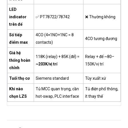
LED
indicator
✅ PT78722/78742
❌ Thường không
trên đế
Số tiếp
4CO (4×1NO+1NC = 8
4CO tương đương
điểm max
contacts)
Giá hệ
118K (relay) + 85K (đế) =
Relay + đế ~80–
thống hoàn
~203K/vị trí
150K/vị trí
chỉnh
Tuổi thọ cơ
Siemens standard
Tùy xuất xứ
Khi nào
Tủ MCC quan trọng, cần
Tủ điện phổ thông,
chọn LZS
hot-swap, PLC interface
ít thay thế