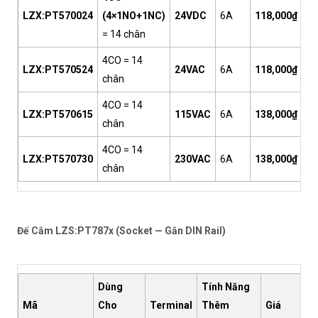
LZX:PT570024
(4×1NO+1NC)
24VDC
6A
118,000₫
= 14 chân
4CO = 14
LZX:PT570524
24VAC
6A
118,000₫
chân
4CO = 14
LZX:PT570615
115VAC
6A
138,000₫
chân
4CO = 14
LZX:PT570730
230VAC
6A
138,000₫
chân
Đế Cắm LZS:PT787x (Socket — Gắn DIN Rail)
Dùng
Tính Năng
Mã
Cho
Terminal
Thêm
Giá