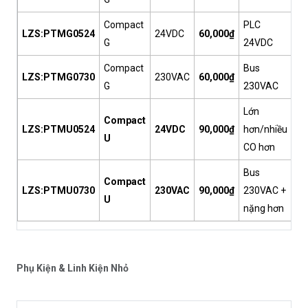
Compact
PLC
LZS:PTMG0524
24VDC
60,000₫
G
24VDC
Compact
Bus
LZS:PTMG0730
230VAC
60,000₫
G
230VAC
Lớn
Compact
LZS:PTMU0524
24VDC
90,000₫
hơn/nhiều
U
CO hơn
Bus
Compact
LZS:PTMU0730
230VAC
90,000₫
230VAC +
U
nặng hơn
Phụ Kiện & Linh Kiện Nhỏ