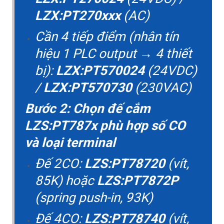
LZX:PT270xxx
(AC)
Cần 4 tiếp điểm (nhân tín
hiệu 1 PLC output → 4 thiết
bị):
LZX:PT570024
(24VDC)
/
LZX:PT570730
(230VAC)
Bước 2: Chọn đế cắm
LZS:PT787x phù hợp số CO
và loại terminal
Đế 2CO:
LZS:PT78720
(vít,
85K) hoặc
LZS:PT7872P
(spring push-in, 93K)
Đế 4CO:
LZS:PT78740
(vít,