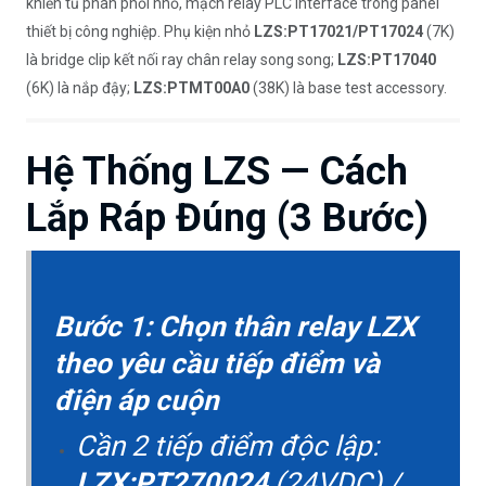
khiển tủ phân phối nhỏ, mạch relay PLC interface trong panel
thiết bị công nghiệp. Phụ kiện nhỏ
LZS:PT17021/PT17024
(7K)
là bridge clip kết nối ray chân relay song song;
LZS:PT17040
(6K) là nắp đậy;
LZS:PTMT00A0
(38K) là base test accessory.
Hệ Thống LZS — Cách
Lắp Ráp Đúng (3 Bước)
Bước 1: Chọn thân relay LZX
theo yêu cầu tiếp điểm và
điện áp cuộn
Cần 2 tiếp điểm độc lập:
LZX:PT270024
(24VDC) /