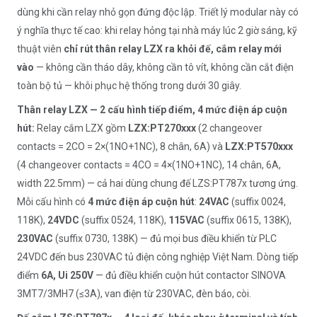
dùng khi cần relay nhỏ gọn đứng độc lập. Triết lý modular này có
ý nghĩa thực tế cao: khi relay hỏng tại nhà máy lúc 2 giờ sáng, kỹ
thuật viên
chỉ rút thân relay LZX ra khỏi đế, cắm relay mới
vào
— không cần tháo dây, không cần tô vít, không cần cắt điện
toàn bộ tủ — khôi phục hệ thống trong dưới 30 giây.
Thân relay LZX — 2 cấu hình tiếp điểm, 4 mức điện áp cuộn
hút:
Relay cắm LZX gồm
LZX:PT270xxx
(2 changeover
contacts = 2CO = 2×(1NO+1NC), 8 chân, 6A) và
LZX:PT570xxx
(4 changeover contacts = 4CO = 4×(1NO+1NC), 14 chân, 6A,
width 22.5mm) — cả hai dùng chung đế LZS:PT787x tương ứng.
Mỗi cấu hình có
4 mức điện áp cuộn hút
:
24VAC
(suffix 0024,
118K),
24VDC
(suffix 0524, 118K),
115VAC
(suffix 0615, 138K),
230VAC
(suffix 0730, 138K) — đủ mọi bus điều khiển từ PLC
24VDC đến bus 230VAC tủ điện công nghiệp Việt Nam. Dòng tiếp
điểm
6A, Ui 250V
— đủ điều khiển cuộn hút contactor SINOVA
3MT7/3MH7 (≤3A), van điện từ 230VAC, đèn báo, còi.