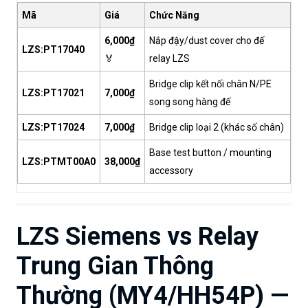
Mã
Giá
Chức Năng
6,000₫
Nắp đậy/dust cover cho đế
LZS:PT17040
🏅
relay LZS
Bridge clip kết nối chân N/PE
LZS:PT17021
7,000₫
song song hàng đế
LZS:PT17024
7,000₫
Bridge clip loại 2 (khác số chân)
Base test button / mounting
LZS:PTMT00A0
38,000₫
accessory
LZS Siemens vs Relay
Trung Gian Thông
Thường (MY4/HH54P) —