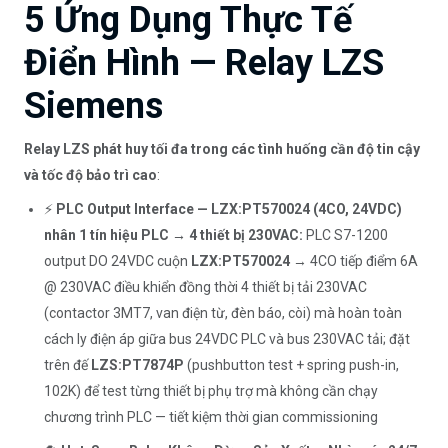
5 Ứng Dụng Thực Tế
Điển Hình — Relay LZS
Siemens
Relay LZS phát huy tối đa trong các tình huống cần độ tin cậy
và tốc độ bảo trì cao
:
⚡
PLC Output Interface — LZX:PT570024 (4CO, 24VDC)
nhân 1 tín hiệu PLC → 4 thiết bị 230VAC:
PLC S7-1200
output DO 24VDC cuộn
LZX:PT570024
→ 4CO tiếp điểm 6A
@ 230VAC điều khiển đồng thời 4 thiết bị tải 230VAC
(contactor 3MT7, van điện từ, đèn báo, còi) mà hoàn toàn
cách ly điện áp giữa bus 24VDC PLC và bus 230VAC tải; đặt
trên đế
LZS:PT7874P
(pushbutton test + spring push-in,
102K) để test từng thiết bị phụ trợ mà không cần chạy
chương trình PLC — tiết kiệm thời gian commissioning