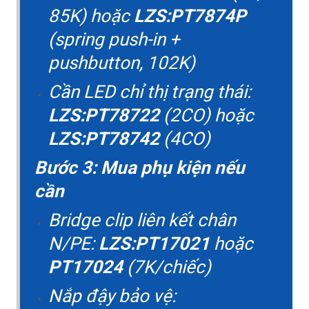
85K) hoặc
LZS:PT7874P
(spring push-in +
pushbutton, 102K)
Cần LED chỉ thị trạng thái:
LZS:PT78722
(2CO) hoặc
LZS:PT78742
(4CO)
Bước 3: Mua phụ kiện nếu
cần
Bridge clip liên kết chân
N/PE:
LZS:PT17021
hoặc
PT17024
(7K/chiếc)
Nắp đậy bảo vệ: