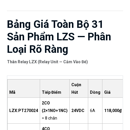
Bảng Giá Toàn Bộ 31
Sản Phẩm LZS — Phân
Loại Rõ Ràng
Thân Relay LZX (Relay Unit — Cắm Vào Đế)
Cuộn
Mã
Tiếp Điểm
Hút
Dòng
Giá
2CO
LZX:PT270024
(2×1NO+1NC)
24VDC
6A
118,000₫
= 8 chân
4CO