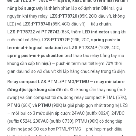
Đế cắm LZS:PT787x — 4 loại đế, khác nhau ở terminal và tính
năng bổ sung:
Đây là thành phần lắp cố định trên DIN rail, giữ
nguyên khi thay relay;
LZS:PT78720
(85K, 2CO, đầu vít, không
LED) và
LZS:PT78740
(85K, 4CO, đầu vít) — tiêu chuẩn;
LZS:PT78722
và
PT78742
(85K, thêm
LED indicator
sáng khi
cuộn hút có điện);
LZS:PT7872P
(93K, 2CO,
spring push-in
terminal + logical isolation
) và
LZS:PT7874P
(102K, 4CO,
spring push-in + pushbutton test
thao tác relay bằng tay mà
không cần cấp tín hiệu) — push-in terminal tiết kiệm 70% thời
gian đấu nối so với đầu vít khi lắp hàng chục relay trong tủ điện.
Relay compact LZS:PTML/PTMG/PTMU — relay miniature
đứng độc lập không cần đế rời:
Khi không cần thay nóng (hot-
swap) và cần compact tối đa, dòng relay compact
PTML
(57K),
PTMG
(60K) và
PTMU
(90K) là giải pháp gọn nhất trong hệ LZS
— mỗi loại có 3 mức điện áp cuộn: 24VAC (suffix 0024), 24VDC
(suffix 0524), 230VAC (suffix 0730); PTMU (90K) có dòng tiếp
điểm hoặc số CO cao hơn PTML/PTMG — phù hợp mạch điều