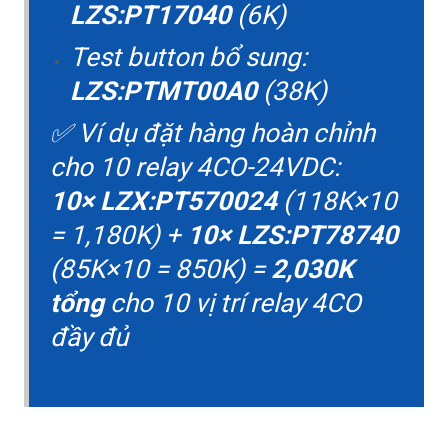
LZS:PT17040
(6K)
Test button bổ sung:
LZS:PTMT00A0
(38K)
✅ Ví dụ đặt hàng hoàn chỉnh
cho 10 relay 4CO-24VDC:
10× LZX:PT570024
(118K×10
= 1,180K) +
10× LZS:PT78740
(85K×10 = 850K) =
2,030K
tổng
cho 10 vị trí relay 4CO
đầy đủ