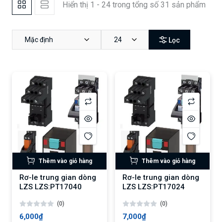
Hiển thị 1 - 24 trong tổng số 31 sản phẩm
Mặc định
24
Lọc
Thêm vào giỏ hàng
Thêm vào giỏ hàng
Rơ-le trung gian dòng
Rơ-le trung gian dòng
LZS LZS:PT17040
LZS LZS:PT17024
(0)
(0)
6,000₫
7,000₫