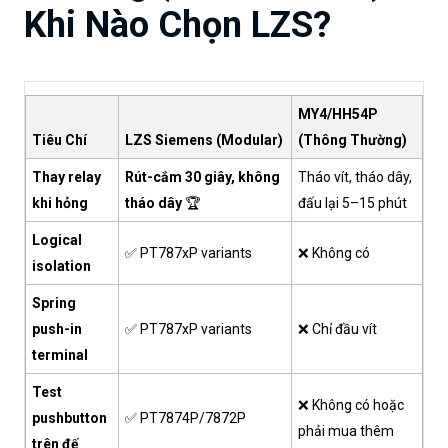
Khi Nào Chọn LZS?
MY4/HH54P
Tiêu Chí
LZS Siemens (Modular)
(Thông Thường)
Thay relay
Rút-cắm 30 giây, không
Tháo vít, tháo dây,
khi hỏng
tháo dây
🏆
đấu lại 5–15 phút
Logical
✅ PT787xP variants
❌ Không có
isolation
Spring
push-in
✅ PT787xP variants
❌ Chỉ đầu vít
terminal
Test
❌ Không có hoặc
pushbutton
✅ PT7874P/7872P
phải mua thêm
trên đế