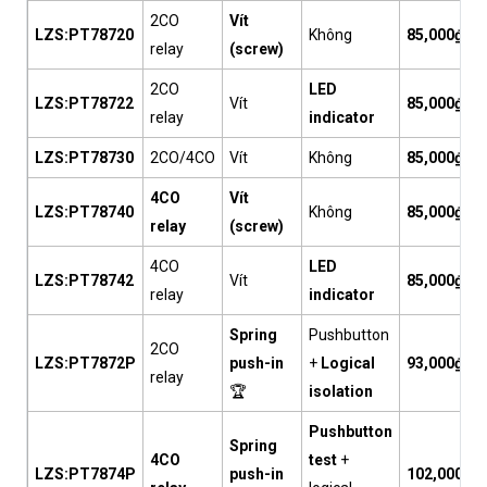
2CO
Vít
LZS:PT78720
Không
85,000₫
relay
(screw)
2CO
LED
LZS:PT78722
Vít
85,000₫
relay
indicator
LZS:PT78730
2CO/4CO
Vít
Không
85,000₫
4CO
Vít
LZS:PT78740
Không
85,000₫
relay
(screw)
4CO
LED
LZS:PT78742
Vít
85,000₫
relay
indicator
Spring
Pushbutton
2CO
LZS:PT7872P
push-in
+
Logical
93,000₫
relay
🏆
isolation
Pushbutton
Spring
4CO
test
+
LZS:PT7874P
push-in
102,000₫