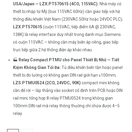
USA/Japan — LZX:PT570615 (4CO, 115VAC):
Nhà máy có
thiết bị nhập từ Mỹ (bus 115VAC 60Hz) cần giao tiếp với hệ
thống điều khiển Việt Nam (230VAC 50Hz hoặc 24VDC PLC);
LZX:PT570615
(cuộn 115VAC, tiếp điểm 6A @ 230VAC,
138K) là relay interface duy nhất trong danh mục Siemens
có cuộn 115VAC — không cần máy biến áp riêng, giao tiếp
trực tiếp giữa 2 hệ thống điện áp khác nhau
🏭
Relay Compact PTMU cho Panel Thiết Bị Nhỏ — Tiết
Kiệm Không Gian Tối Đa:
Tủ điều khiển biến tần hoặc panel
thiết bị đo lường có không gian DIN rail giới hạn ≤100mm;
LZS:PTMU0524 (2CO, 24VDC, 90K)
compact mini không
cần đế rời — lắp thẳng vào socket cố định trên PCB hoặc DIN
rail mini; tổng hợp 8 relay PTMU0524 trong không gian
100mm DIN rail mà relay thông thường chỉ chứa được 4–5
relay