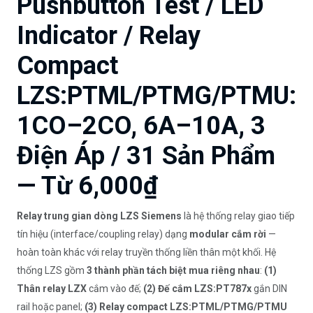
Pushbutton Test / LED
Indicator / Relay
Compact
LZS:PTML/PTMG/PTMU:
1CO–2CO, 6A–10A, 3
Điện Áp / 31 Sản Phẩm
— Từ 6,000₫
Relay trung gian dòng LZS Siemens
là hệ thống relay giao tiếp
tín hiệu (interface/coupling relay) dạng
modular cắm rời
—
hoàn toàn khác với relay truyền thống liền thân một khối. Hệ
thống LZS gồm
3 thành phần tách biệt mua riêng nhau
:
(1)
Thân relay LZX
cắm vào đế;
(2) Đế cắm LZS:PT787x
gắn DIN
rail hoặc panel;
(3) Relay compact LZS:PTML/PTMG/PTMU