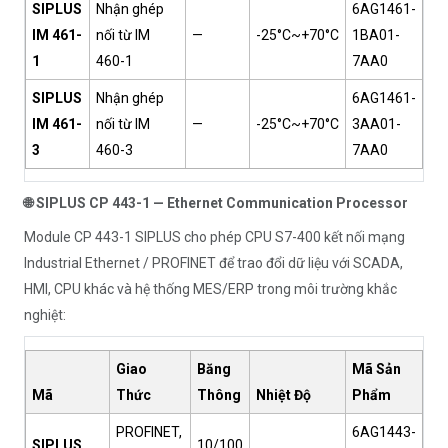
SIPLUS
Nhận ghép
6AG1461-
IM 461-
nối từ IM
—
-25°C~+70°C
1BA01-
1
460-1
7AA0
SIPLUS
Nhận ghép
6AG1461-
IM 461-
nối từ IM
—
-25°C~+70°C
3AA01-
3
460-3
7AA0
🌐 SIPLUS CP 443-1 — Ethernet Communication Processor
Module CP 443-1 SIPLUS cho phép CPU S7-400 kết nối mạng
Industrial Ethernet / PROFINET để trao đổi dữ liệu với SCADA,
HMI, CPU khác và hệ thống MES/ERP trong môi trường khắc
nghiệt:
Giao
Băng
Mã Sản
Mã
Thức
Thông
Nhiệt Độ
Phẩm
PROFINET,
6AG1443-
SIPLUS
10/100