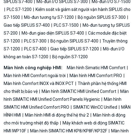
SIPLUS S7-400
Mô-đun I/O SIPLUS S7-300
Mô-đun I/O S7-1500
PLC S7-1200
Kiểm soát và giám sát người vận hành SIPLUS cho
S7-1500
Mô-đun tương tự S7-1200
Bộ nguồn SIPLUS S7-300
Giao tiếp SIPLUS S7-400
PLC S7-1500
Mô-đun tương tự SIPLUS
S7-200
Mô-đun giao diện SIPLUS S7-400
Các module đặc biệt
S7-1200
PLC S7-300
Bộ nguồn SIPLUS S7-400
Truyền thông
S7-1200
PLC S7-400
Giao tiếp SIPLUS S7-1200
Mô-đun I/O
không an toàn S7-1200
Bộ nguồn S7-1200
Màn hình công nghiệp HMI:
Màn hình Simatic HMI Comfort
Màn hình HMI Comfort ngoài trời
Màn hình HMI Comfort PRO
Màn hình Comfort INOX và INOX PCT
Thành phần hệ thống HMI
cho thiết bị bảo vệ
Màn hình SIMATIC HMI Unified Comfort
Màn
hình SIMATIC HMI Unified Comfort Panels Hygienic
Màn hình
SIMATIC HMI Unified Comfort PRO
SIMATIC WinCC Unified
MÀN
HÌNH HMI
Màn hình HMI di động thế hệ thứ 2
Màn hình di động
cho môi trường nhiệt độ thấp
Máy khách web di động SIMATIC
HMI IWP10F
Màn hình SIMATIC HMI KP8/KP8F/KP32F
Màn hình