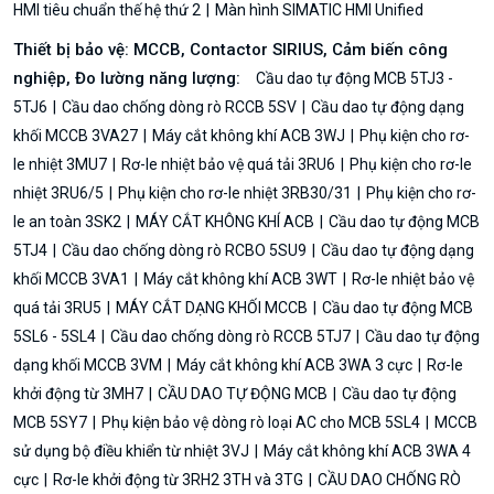
HMI tiêu chuẩn thế hệ thứ 2
Màn hình SIMATIC HMI Unified
Thiết bị bảo vệ: MCCB, Contactor SIRIUS, Cảm biến công
nghiệp, Đo lường năng lượng:
Cầu dao tự động MCB 5TJ3 -
5TJ6
Cầu dao chống dòng rò RCCB 5SV
Cầu dao tự động dạng
khối MCCB 3VA27
Máy cắt không khí ACB 3WJ
Phụ kiện cho rơ-
le nhiệt 3MU7
Rơ-le nhiệt bảo vệ quá tải 3RU6
Phụ kiện cho rơ-le
nhiệt 3RU6/5
Phụ kiện cho rơ-le nhiệt 3RB30/31
Phụ kiện cho rơ-
le an toàn 3SK2
MÁY CẮT KHÔNG KHÍ ACB
Cầu dao tự động MCB
5TJ4
Cầu dao chống dòng rò RCBO 5SU9
Cầu dao tự động dạng
khối MCCB 3VA1
Máy cắt không khí ACB 3WT
Rơ-le nhiệt bảo vệ
quá tải 3RU5
MÁY CẮT DẠNG KHỐI MCCB
Cầu dao tự động MCB
5SL6 - 5SL4
Cầu dao chống dòng rò RCCB 5TJ7
Cầu dao tự động
dạng khối MCCB 3VM
Máy cắt không khí ACB 3WA 3 cực
Rơ-le
khởi động từ 3MH7
CẦU DAO TỰ ĐỘNG MCB
Cầu dao tự động
MCB 5SY7
Phụ kiện bảo vệ dòng rò loại AC cho MCB 5SL4
MCCB
sử dụng bộ điều khiển từ nhiệt 3VJ
Máy cắt không khí ACB 3WA 4
cực
Rơ-le khởi động từ 3RH2 3TH và 3TG
CẦU DAO CHỐNG RÒ