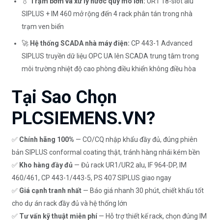
💧
Trạm bơm và xử lý nước quy mô lớn:
UR1 18-slot alu
SIPLUS + IM 460 mở rộng đến 4 rack phân tán trong nhà
trạm ven biển
🚀
Hệ thống SCADA nhà máy điện:
CP 443-1 Advanced
SIPLUS truyền dữ liệu OPC UA lên SCADA trung tâm trong
môi trường nhiệt độ cao phòng điều khiển không điều hòa
Tại Sao Chọn
PLCSIEMENS.VN?
✅
Chính hãng 100%
— CO/CQ nhập khẩu đầy đủ, đúng phiên
bản SIPLUS conformal coating thật, tránh hàng nhái kém bền
✅
Kho hàng đầy đủ
— Đủ rack UR1/UR2 alu, IF 964-DP, IM
460/461, CP 443-1/443-5, PS 407 SIPLUS giao ngay
✅
Giá cạnh tranh nhất
— Báo giá nhanh 30 phút, chiết khấu tốt
cho dự án rack đầy đủ và hệ thống lớn
✅
Tư vấn kỹ thuật miễn phí
— Hỗ trợ thiết kế rack, chọn đúng IM