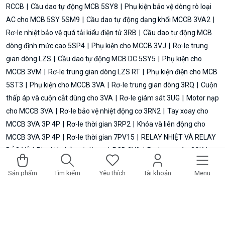
RCCB
Cầu dao tự động MCB 5SY8
Phụ kiện bảo vệ dòng rò loại
AC cho MCB 5SY 5SM9
Cầu dao tự động dạng khối MCCB 3VA2
Rơ-le nhiệt bảo vệ quá tải kiểu điện tử 3RB
Cầu dao tự động MCB
dòng định mức cao 5SP4
Phụ kiện cho MCCB 3VJ
Rơ-le trung
gian dòng LZS
Cầu dao tự động MCB DC 5SY5
Phụ kiện cho
MCCB 3VM
Rơ-le trung gian dòng LZS RT
Phụ kiện điện cho MCB
5ST3
Phụ kiện cho MCCB 3VA
Rơ-le trung gian dòng 3RQ
Cuộn
thấp áp và cuộn cắt dùng cho 3VA
Rơ-le giám sát 3UG
Motor nạp
cho MCCB 3VA
Rơ-le bảo vệ nhiệt động cơ 3RN2
Tay xoay cho
MCCB 3VA 3P 4P
Rơ-le thời gian 3RP2
Khóa và liên động cho
MCCB 3VA 3P 4P
Rơ-le thời gian 7PV15
RELAY NHIỆT VÀ RELAY
BẢO VỆ
Phụ kiện bảo vệ dòng rò RCD 3VA
Rơ-le an toàn 3SK
Phụ kiện đấu nối cho MCCB 3VA
Rơ-le nhiệt bảo vệ quá tải 3MU7
Sản phẩm
Tìm kiếm
Yêu thích
Tài khoản
Menu
Phụ kiện đấu nối kiểu plug-in và kiểu rút kéo cho MCCB
Thiết bị giám sát - tủ điện:
Phụ kiện cho tủ điện âm tường
Phụ
kiện để gắn đèn 8WD42
Phụ kiện cho tủ điện nổi 8GB
Đồng hồ
điện đa năng loại gắn mặt tủ
Đồng hồ điện đa năng loại gắn trên