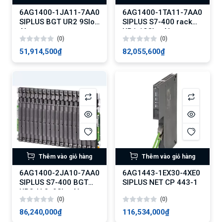
6AG1400-1JA11-7AA0
6AG1400-1TA11-7AA0
SIPLUS BGT UR2 9Slot
SIPLUS S7-400 rack
Alu
UR1 18Slot Alu
(0)
(0)
51,914,500₫
82,055,600₫
Thêm vào giỏ hàng
Thêm vào giỏ hàng
6AG1400-2JA10-7AA0
6AG1443-1EX30-4XE0
SIPLUS S7-400 BGT
SIPLUS NET CP 443-1
UR2-H 2x9Slot Alu
(0)
(0)
86,240,000₫
116,534,000₫