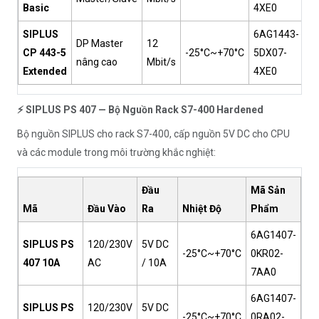
Basic
4XE0
SIPLUS
6AG1443-
DP Master
12
CP 443-5
-25°C~+70°C
5DX07-
nâng cao
Mbit/s
Extended
4XE0
⚡ SIPLUS PS 407 — Bộ Nguồn Rack S7-400 Hardened
Bộ nguồn SIPLUS cho rack S7-400, cấp nguồn 5V DC cho CPU
và các module trong môi trường khắc nghiệt:
Đầu
Mã Sản
Mã
Đầu Vào
Ra
Nhiệt Độ
Phẩm
6AG1407-
SIPLUS PS
120/230V
5V DC
-25°C~+70°C
0KR02-
407 10A
AC
/ 10A
7AA0
6AG1407-
SIPLUS PS
120/230V
5V DC
-25°C~+70°C
0RA02-