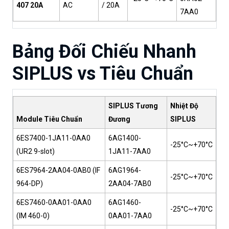
407 20A
AC
/ 20A
7AA0
Bảng Đối Chiếu Nhanh
SIPLUS vs Tiêu Chuẩn
SIPLUS Tương
Nhiệt Độ
Module Tiêu Chuẩn
Đương
SIPLUS
6ES7400-1JA11-0AA0
6AG1400-
-25°C~+70°C
(UR2 9-slot)
1JA11-7AA0
6ES7964-2AA04-0AB0 (IF
6AG1964-
-25°C~+70°C
964-DP)
2AA04-7AB0
6ES7460-0AA01-0AA0
6AG1460-
-25°C~+70°C
(IM 460-0)
0AA01-7AA0