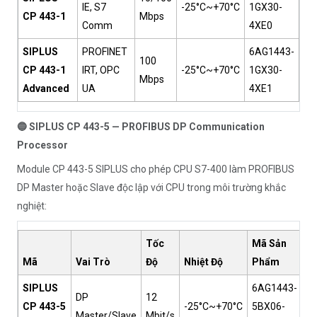
IE, S7
-25°C~+70°C
1GX30-
CP 443-1
Mbps
Comm
4XE0
SIPLUS
PROFINET
6AG1443-
100
CP 443-1
IRT, OPC
-25°C~+70°C
1GX30-
Mbps
Advanced
UA
4XE1
🔵 SIPLUS CP 443-5 — PROFIBUS DP Communication
Processor
Module CP 443-5 SIPLUS cho phép CPU S7-400 làm PROFIBUS
DP Master hoặc Slave độc lập với CPU trong môi trường khắc
nghiệt:
Tốc
Mã Sản
Mã
Vai Trò
Độ
Nhiệt Độ
Phẩm
SIPLUS
6AG1443-
DP
12
CP 443-5
-25°C~+70°C
5BX06-
Master/Slave
Mbit/s