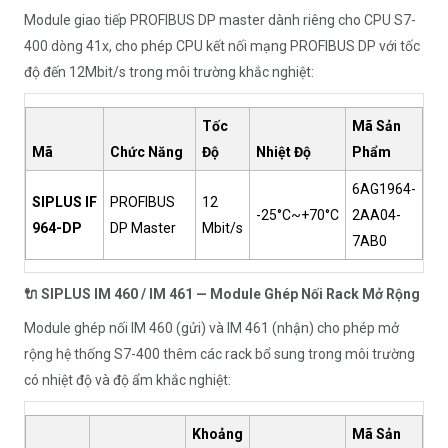
Module giao tiếp PROFIBUS DP master dành riêng cho CPU S7-
400 dòng 41x, cho phép CPU kết nối mạng PROFIBUS DP với tốc
độ đến 12Mbit/s trong môi trường khắc nghiệt:
Tốc
Mã Sản
Mã
Chức Năng
Độ
Nhiệt Độ
Phẩm
6AG1964-
SIPLUS IF
PROFIBUS
12
-25°C~+70°C
2AA04-
964-DP
DP Master
Mbit/s
7AB0
🔌 SIPLUS IM 460 / IM 461 — Module Ghép Nối Rack Mở Rộng
Module ghép nối IM 460 (gửi) và IM 461 (nhận) cho phép mở
rộng hệ thống S7-400 thêm các rack bổ sung trong môi trường
có nhiệt độ và độ ẩm khắc nghiệt:
Khoảng
Mã Sản