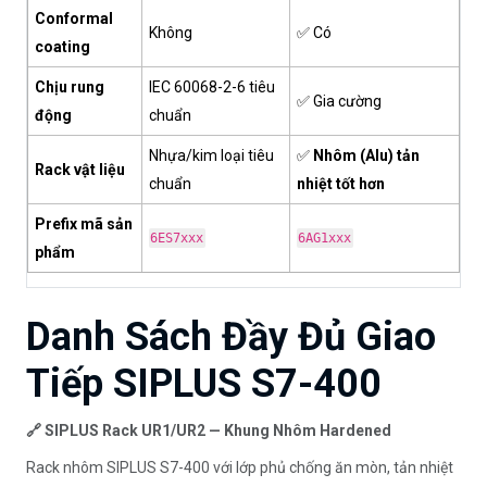
Conformal
Không
✅ Có
coating
Chịu rung
IEC 60068-2-6 tiêu
✅ Gia cường
động
chuẩn
Nhựa/kim loại tiêu
✅
Nhôm (Alu) tản
Rack vật liệu
chuẩn
nhiệt tốt hơn
Prefix mã sản
6ES7xxx
6AG1xxx
phẩm
Danh Sách Đầy Đủ Giao
Tiếp SIPLUS S7-400
🔗 SIPLUS Rack UR1/UR2 — Khung Nhôm Hardened
Rack nhôm SIPLUS S7-400 với lớp phủ chống ăn mòn, tản nhiệt