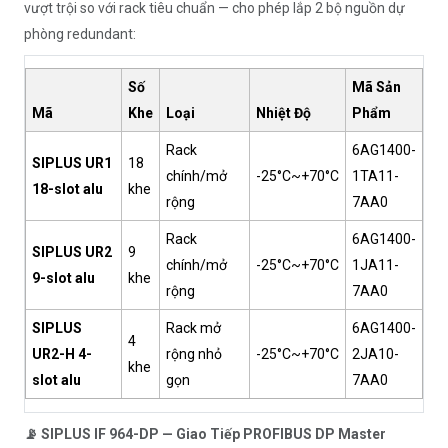
vượt trội so với rack tiêu chuẩn — cho phép lắp 2 bộ nguồn dự
phòng redundant:
Số
Mã Sản
Mã
Khe
Loại
Nhiệt Độ
Phẩm
Rack
6AG1400-
SIPLUS UR1
18
chính/mở
-25°C~+70°C
1TA11-
18-slot alu
khe
rộng
7AA0
Rack
6AG1400-
SIPLUS UR2
9
chính/mở
-25°C~+70°C
1JA11-
9-slot alu
khe
rộng
7AA0
SIPLUS
Rack mở
6AG1400-
4
UR2-H 4-
rộng nhỏ
-25°C~+70°C
2JA10-
khe
slot alu
gọn
7AA0
📡 SIPLUS IF 964-DP — Giao Tiếp PROFIBUS DP Master