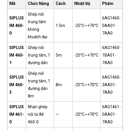
Mã
Chức Năng
Cách
Nhiệt Độ
Phẩm
Ghép nối
SIPLUS
6AG1460-
trung tâm
IM 460-
1.5m
-25°C~+70°C
0AA01-
không
0
7AA0
khuếch đại
SIPLUS
Ghép nối
6AG1460-
IM 460-
trung tâm, 1
5m
-25°C~+70°C
1BA01-
1
đường dẫn
7AA0
Ghép nối
SIPLUS
6AG1460-
trung tâm, 1
IM 460-
8m
-25°C~+70°C
3AA01-
đường dẫn
3
7AA0
8m
SIPLUS
Nhận ghép
6AG1461-
IM 461-
nối từ IM
—
-25°C~+70°C
0AA01-
0
460-0
7AA0