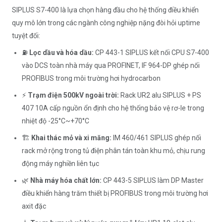
SIPLUS S7-400 là lựa chọn hàng đầu cho hệ thống điều khiển
quy mô lớn trong các ngành công nghiệp nặng đòi hỏi uptime
tuyệt đối:
⛽
Lọc dầu và hóa dầu:
CP 443-1 SIPLUS kết nối CPU S7-400
vào DCS toàn nhà máy qua PROFINET, IF 964-DP ghép nối
PROFIBUS trong môi trường hơi hydrocarbon
⚡
Trạm điện 500kV ngoài trời:
Rack UR2 alu SIPLUS + PS
407 10A cấp nguồn ổn định cho hệ thống bảo vệ rơ-le trong
nhiệt độ -25°C~+70°C
🏗️
Khai thác mỏ và xi măng:
IM 460/461 SIPLUS ghép nối
rack mở rộng trong tủ điện phân tán toàn khu mỏ, chịu rung
động máy nghiền liên tục
🌿
Nhà máy hóa chất lớn:
CP 443-5 SIPLUS làm DP Master
điều khiển hàng trăm thiết bị PROFIBUS trong môi trường hơi
axit đặc