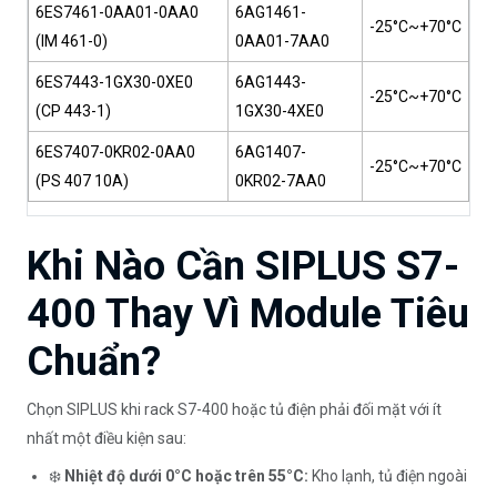
6ES7461-0AA01-0AA0
6AG1461-
-25°C~+70°C
(IM 461-0)
0AA01-7AA0
6ES7443-1GX30-0XE0
6AG1443-
-25°C~+70°C
(CP 443-1)
1GX30-4XE0
6ES7407-0KR02-0AA0
6AG1407-
-25°C~+70°C
(PS 407 10A)
0KR02-7AA0
Khi Nào Cần SIPLUS S7-
400 Thay Vì Module Tiêu
Chuẩn?
Chọn SIPLUS khi rack S7-400 hoặc tủ điện phải đối mặt với ít
nhất một điều kiện sau:
❄️
Nhiệt độ dưới 0°C hoặc trên 55°C:
Kho lạnh, tủ điện ngoài