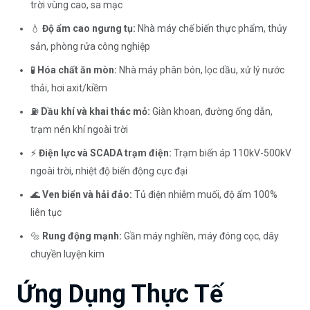
trời vùng cao, sa mạc
💧
Độ ẩm cao ngưng tụ:
Nhà máy chế biến thực phẩm, thủy
sản, phòng rửa công nghiệp
🧪
Hóa chất ăn mòn:
Nhà máy phân bón, lọc dầu, xử lý nước
thải, hơi axit/kiềm
⛽
Dầu khí và khai thác mỏ:
Giàn khoan, đường ống dẫn,
trạm nén khí ngoài trời
⚡
Điện lực và SCADA trạm điện:
Trạm biến áp 110kV-500kV
ngoài trời, nhiệt độ biến động cực đại
🌊
Ven biển và hải đảo:
Tủ điện nhiễm muối, độ ẩm 100%
liên tục
🔩
Rung động mạnh:
Gần máy nghiền, máy đóng cọc, dây
chuyền luyện kim
Ứng Dụng Thực Tế