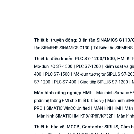
Thiết bị truyền động: Biến tần SINAMICS G110
tần SIEMENS SINAMICS G130
Tủ Biến tần SIEMENS
Thiết bị điều khiển: PLC S7-1200/1500, HMI KT
Mô-đun I/O S7-1500
PLC S7-1200
Kiểm soát và g
400
PLC S7-1500
Mô-đun tương tự SIPLUS S7-20
S7-1200
PLC S7-400
Giao tiếp SIPLUS S7-1200
M
Màn hình công nghiệp HMI:
Màn hình Simatic H
phần hệ thống HMI cho thiết bị bảo vệ
Màn hình SIMA
PRO
SIMATIC WinCC Unified
MÀN HÌNH HMI
Màn h
Màn hình SIMATIC HMI KP8/KP8F/KP32F
Màn hình 
Thiết bị bảo vệ: MCCB, Contactor SIRIUS, Cảm 