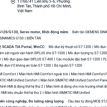
17/66/41 Liên khu 5-6, Phường
Bình Tân, Thành phố Hồ Chí Minh,
Việt Nam
/G120/G130, Servo motor, Khởi động mềm:
Biến tần SIEMENS SIN
 SINAMICS G150
BIẾN TẦN
P, SCADA TIA Portal, WinCC:
Mô-đun kỹ thuật số S7-1200
Mô-đun t
iám sát người vận hành SIPLUS cho S7-1500
Mô-đun tương tự S7-120
0
Mô-đun giao diện SIPLUS S7-400
Các module đặc biệt S7-1200
PL
ô-đun I/O không an toàn S7-1200
Bộ nguồn S7-1200
MI Comfort
Màn hình HMI Comfort ngoài trời
Màn hình HMI Comfort
TIC HMI Unified Comfort
Màn hình SIMATIC HMI Unified Comfort Pane
ình HMI di động thế hệ thứ 2
Màn hình di động cho môi trường nhiệt đ
HMI tiêu chuẩn thế hệ thứ 2
Màn hình SIMATIC HMI Unified
biến công nghiệp, Đo lường năng lượng:
Cầu dao tự động MCB 5TJ