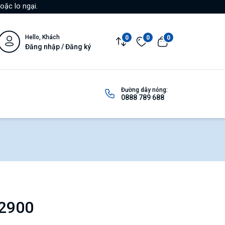
oặc lo ngại.
Hello, Khách
0
0
0
Đăng nhập / Đăng ký
Đường dây nóng:
0888 789 688
L2900