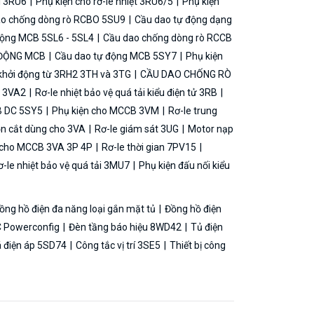
ải 3RU6
Phụ kiện cho rơ-le nhiệt 3RU6/5
Phụ kiện
o chống dòng rò RCBO 5SU9
Cầu dao tự động dạng
động MCB 5SL6 - 5SL4
Cầu dao chống dòng rò RCCB
 ĐỘNG MCB
Cầu dao tự động MCB 5SY7
Phụ kiện
khởi động từ 3RH2 3TH và 3TG
CẦU DAO CHỐNG RÒ
B 3VA2
Rơ-le nhiệt bảo vệ quá tải kiểu điện tử 3RB
B DC 5SY5
Phụ kiện cho MCCB 3VM
Rơ-le trung
ộn cắt dùng cho 3VA
Rơ-le giám sát 3UG
Motor nạp
g cho MCCB 3VA 3P 4P
Rơ-le thời gian 7PV15
-le nhiệt bảo vệ quá tải 3MU7
Phụ kiện đấu nối kiểu
ồng hồ điện đa năng loại gắn mặt tủ
Đồng hồ điện
 Powerconfig
Đèn tầng báo hiệu 8WD42
Tủ điện
á điện áp 5SD74
Công tắc vị trí 3SE5
Thiết bị công