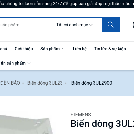
ủa chúng tôi luôn sẵn sàng 24/7 để giúp bạn giải đáp mọi thắc mắc h
Tất cả danh mục
 chủ
Giới thiệu
Sản phẩm
Liên hệ
Tin tức & sự kiện
 tin sản phẩm
- ĐÈN BÁO
Biến dòng 3UL23
Biến dòng 3UL2900
SIEMENS
Biến dòng 3U