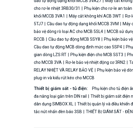
dao tự động dạng khối MCCB 3VA27
Máy cắt không
cho rơ-le nhiệt 3RB30/31
Phụ kiện cho rơ-le an toà
khối MCCB 3VA1
Máy cắt không khí ACB 3WT
Rơ-l
5TJ7
Cầu dao tự động dạng khối MCCB 3VM
Máy c
bảo vệ dòng rò loại AC cho MCB 5SL4
MCCB sử dụng 
RCCB
Cầu dao tự động MCB 5SY8
Phụ kiện bảo v
Cầu dao tự động MCB dòng định mức cao 5SP4
Phụ
gian dòng LZS RT
Phụ kiện điện cho MCB 5ST3
Phụ
cho MCCB 3VA
Rơ-le bảo vệ nhiệt động cơ 3RN2
Ta
RELAY NHIỆT VÀ RELAY BẢO VỆ
Phụ kiện bảo vệ dò
plug-in và kiểu rút kéo cho MCCB
Thiết bị giám sát - tủ điện:
Phụ kiện cho tủ điện
đa năng loại gắn trên DIN rail
Thiết bị giám sát điện 
dân dụng SIMBOX XL
Thiết bị quản lý và điều khiển
tắc nút nhấn đèn báo 3SB
THIẾT BỊ GIÁM SÁT - ĐÈ