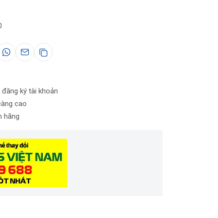
0
 đăng ký tài khoản
càng cao
nh hãng