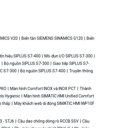
AMICS V20
Biến tần SIEMENS SINAMICS G120
Biến
ín hiệu SIPLUS S7-400
Mô-đun I/O SIPLUS S7-300
0
Bộ nguồn SIPLUS S7-300
Giao tiếp SIPLUS S7-
C S7-300
Bộ nguồn SIPLUS S7-400
Truyền thông
 PRO
Màn hình Comfort INOX và INOX PCT
Thành
ls Hygienic
Màn hình SIMATIC HMI Unified Comfort
ộ thấp
Máy khách web di động SIMATIC HMI IWP10F
3 - 5TJ6
Cầu dao chống dòng rò RCCB 5SV
Cầu