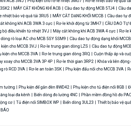
 khí ACB 3WJ
Phụ kiện cho rơ-le nhiệt 3MU7
Rơ-le nhiệt bảo vệ quá t
n 3SK2
MÁY CẮT KHÔNG KHÍ ACB
Cầu dao tự động MCB 5TJ4
Cầu da
e nhiệt bảo vệ quá tải 3RU5
MÁY CẮT DẠNG KHỐI MCCB
Cầu dao tự 
ắt không khí ACB 3WA 3 cực
Rơ-le khởi động từ 3MH7
CẦU DAO TỰ
bộ điều khiển từ nhiệt 3VJ
Máy cắt không khí ACB 3WA 4 cực
Rơ-le 
ệ dòng rò loại AC cho MCB 5SY 5SM9
Cầu dao tự động dạng khối MCC
 kiện cho MCCB 3VJ
Rơ-le trung gian dòng LZS
Cầu dao tự động MC
 kiện cho MCCB 3VA
Rơ-le trung gian dòng 3RQ
Cuộn thấp áp và cu
y xoay cho MCCB 3VA 3P 4P
Rơ-le thời gian 3RP2
Khóa và liên độn
ng rò RCD 3VA
Rơ-le an toàn 3SK
Phụ kiện đấu nối cho MCCB 3VA
Rơ
 âm tường
Phụ kiện để gắn đèn 8WD42
Phụ kiện cho tủ điện nổi 8GB
Đ
năng loại đa kênh
Biến dòng đo lường 4NC
Phần mềm đồng hồ đo PAC
 động cơ
Tủ điện nổi SIMBOX WP
Biến dòng 3UL23
Thiết bị bảo vệ qu
N BÁO