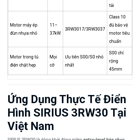
tải
Class 10
Motor máy ép
11–
đủ bảo vệ
3RW3017/3RW3037
đùn nhựa nhỏ
37kW
motor tiêu
chuẩn
S00 chỉ
Motor trong tủ
Mọi
Ưu tiên S00/S0 nhỏ
rộng
điện chật hẹp
cỡ
nhất
45mm
Ứng Dụng Thực Tế Điển
Hình SIRIUS 3RW30 Tại
Việt Nam
SIRIUS 3RW30 là dòng khởi động mềm
entry-level bán chạy