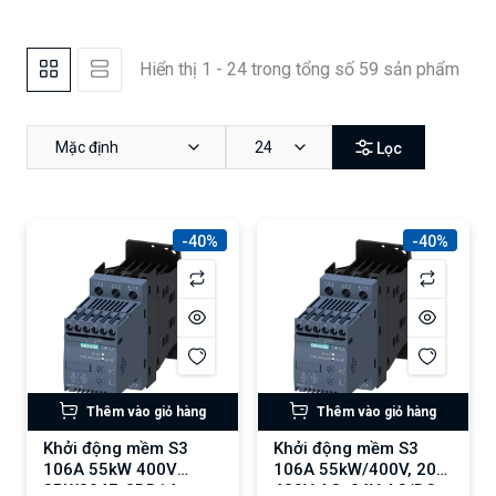
Hiển thị 1 - 24 trong tổng số 59 sản phẩm
Mặc định
24
Lọc
-40%
-40%
Thêm vào giỏ hàng
Thêm vào giỏ hàng
Khởi động mềm S3
Khởi động mềm S3
106A 55kW 400V
106A 55kW/400V, 200-
3RW3047-2BB14
480V AC, 24V AC/DC