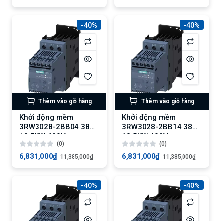
-40%
-40%
Thêm vào giỏ hàng
Thêm vào giỏ hàng
Khởi động mềm
Khởi động mềm
3RW3028-2BB04 38A
3RW3028-2BB14 38A
18.5KW 400V
18.5KW 400V
(0)
(0)
6,831,000₫
6,831,000₫
11,385,000₫
11,385,000₫
-40%
-40%