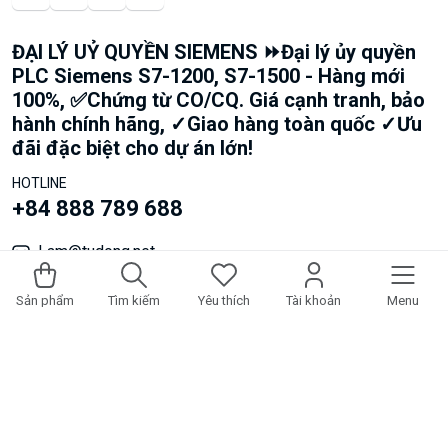
ĐẠI LÝ UỶ QUYỀN SIEMENS ⏩Đại lý ủy quyền
PLC Siemens S7-1200, S7-1500 - Hàng mới
100%, ✅Chứng từ CO/CQ. Giá cạnh tranh, bảo
hành chính hãng, ✓Giao hàng toàn quốc ✓Ưu
đãi đặc biệt cho dự án lớn!
HOTLINE
+84 888 789 688
Lam@tudong.net
17/66/41 Liên khu 5-6, Phường Bình Tân, Thành phố Hồ
Sản phẩm
Tìm kiếm
Yêu thích
Tài khoản
Menu
Chí Minh, Việt Nam
Thiết bị truyền động: Biến tần SINAMICS G110/G120/G130,
Servo motor, Khởi động mềm:
Biến tần SIEMENS SINAMICS
V20
Biến tần SIEMENS SINAMICS G120
Biến tần SIEMENS