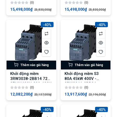
(0)
(0)
15,498,000₫
15,498,000₫
25,830,000₫
25,830,000₫
-40%
-40%
Thêm vào giỏ hàng
Thêm vào giỏ hàng
Khởi động mềm
Khởi động mềm S3
3RW3038-2BB14 72A,
80A 45kW 400V -
37kW/400V, 200-480V
3RW3046-2BB04
(0)
(0)
AC
12,082,200₫
13,917,600₫
20,137,000₫
23,196,000₫
-40%
-40%