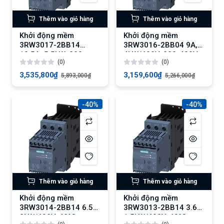
Thêm vào giỏ hàng
Thêm vào giỏ hàng
Khởi động mềm
Khởi động mềm
3RW3017-2BB14
3RW3016-2BB04 9A,
12.5A, 5.5kW, 200-
4kW/400V, 200-480V
(0)
(0)
480V AC
AC
3,535,800₫
3,159,600₫
5,893,000₫
5,266,000₫
-40%
-40%
Thêm vào giỏ hàng
Thêm vào giỏ hàng
Khởi động mềm
Khởi động mềm
3RW3014-2BB14 6.5A,
3RW3013-2BB14 3.6A,
3kW/400V, 40°C
1.5kW/400V, 40°C