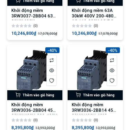
Thêm vào giỏ hàng
Thêm vào giỏ hàng
Khởi động mềm
Khởi động mềm 63A
3RW3037-2BB04 63A
30kW 400V 200-480V
30kW 400V
AC 110-230V AC/DC
(0)
(0)
10,246,800₫
10,246,800₫
17,078,000₫
17,078,000₫
-40%
-40%
Thêm vào giỏ hàng
Thêm vào giỏ hàng
Khởi động mềm
Khởi động mềm
3RW3036-2BB04 45A,
3RW3036-2BB14 45A,
22kW/400V, 200-480V
22kW/400V, 40°C
(0)
(0)
AC
8,395,800₫
8,395,800₫
13,993,000₫
13,993,000₫