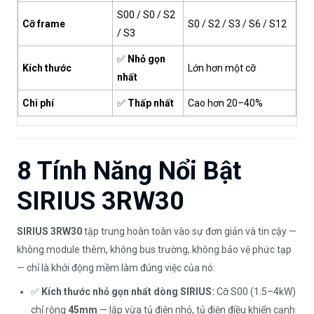
S00 / S0 / S2
Cỡ frame
S0 / S2 / S3 / S6 / S12
/ S3
✅
Nhỏ gọn
Kích thước
Lớn hơn một cỡ
nhất
Chi phí
✅
Thấp nhất
Cao hơn 20–40%
8 Tính Năng Nổi Bật
SIRIUS 3RW30
SIRIUS 3RW30
tập trung hoàn toàn vào sự đơn giản và tin cậy —
không module thêm, không bus trường, không bảo vệ phức tạp
— chỉ là khởi động mềm làm đúng việc của nó:
✅
Kích thước nhỏ gọn nhất dòng SIRIUS:
Cỡ S00 (1.5–4kW)
chỉ rộng
45mm
— lắp vừa tủ điện nhỏ, tủ điện điều khiển cạnh