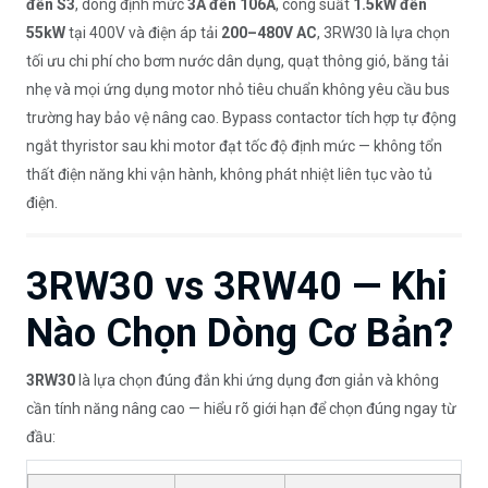
đến S3
, dòng định mức
3A đến 106A
, công suất
1.5kW đến
55kW
tại 400V và điện áp tải
200–480V AC
, 3RW30 là lựa chọn
tối ưu chi phí cho bơm nước dân dụng, quạt thông gió, băng tải
nhẹ và mọi ứng dụng motor nhỏ tiêu chuẩn không yêu cầu bus
trường hay bảo vệ nâng cao. Bypass contactor tích hợp tự động
ngắt thyristor sau khi motor đạt tốc độ định mức — không tổn
thất điện năng khi vận hành, không phát nhiệt liên tục vào tủ
điện.
3RW30 vs 3RW40 — Khi
Nào Chọn Dòng Cơ Bản?
3RW30
là lựa chọn đúng đắn khi ứng dụng đơn giản và không
cần tính năng nâng cao — hiểu rõ giới hạn để chọn đúng ngay từ
đầu: