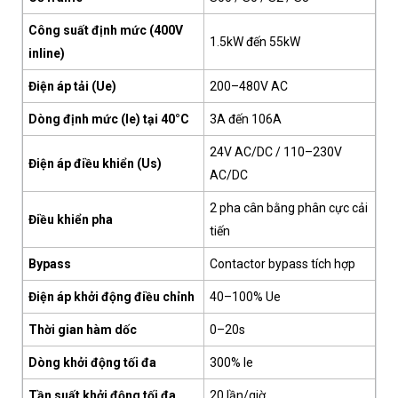
Công suất định mức (400V
1.5kW đến 55kW
inline)
Điện áp tải (Ue)
200–480V AC
Dòng định mức (Ie) tại 40°C
3A đến 106A
24V AC/DC / 110–230V
Điện áp điều khiển (Us)
AC/DC
2 pha cân bằng phân cực cải
Điều khiển pha
tiến
Bypass
Contactor bypass tích hợp
Điện áp khởi động điều chỉnh
40–100% Ue
Thời gian hàm dốc
0–20s
Dòng khởi động tối đa
300% Ie
Tần suất khởi động tối đa
20 lần/giờ