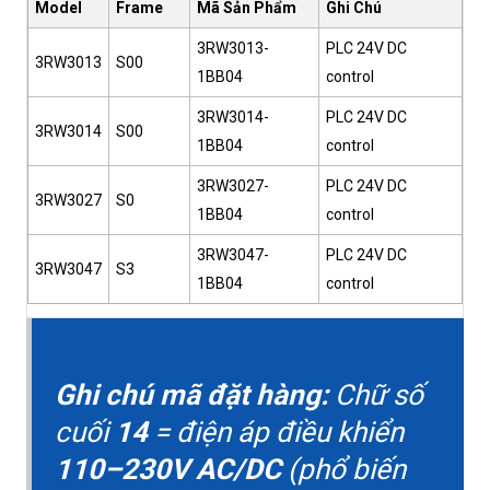
Model
Frame
Mã Sản Phẩm
Ghi Chú
3RW3013-
PLC 24V DC
3RW3013
S00
1BB04
control
3RW3014-
PLC 24V DC
3RW3014
S00
1BB04
control
3RW3027-
PLC 24V DC
3RW3027
S0
1BB04
control
3RW3047-
PLC 24V DC
3RW3047
S3
1BB04
control
Ghi chú mã đặt hàng:
Chữ số
cuối
14
= điện áp điều khiển
110–230V AC/DC
(phổ biến