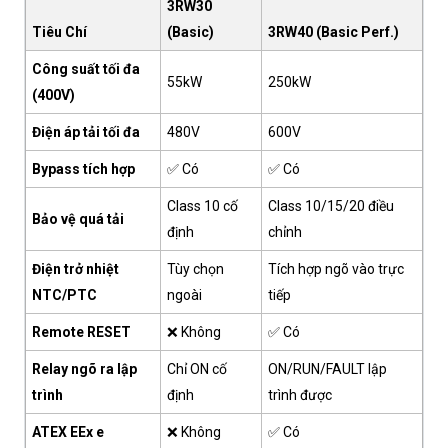
3RW30
Tiêu Chí
(Basic)
3RW40 (Basic Perf.)
Công suất tối đa
55kW
250kW
(400V)
Điện áp tải tối đa
480V
600V
Bypass tích hợp
✅ Có
✅ Có
Class 10 cố
Class 10/15/20 điều
Bảo vệ quá tải
định
chỉnh
Điện trở nhiệt
Tùy chọn
Tích hợp ngõ vào trực
NTC/PTC
ngoài
tiếp
Remote RESET
❌ Không
✅ Có
Relay ngõ ra lập
Chỉ ON cố
ON/RUN/FAULT lập
trình
định
trình được
ATEX EEx e
❌ Không
✅ Có