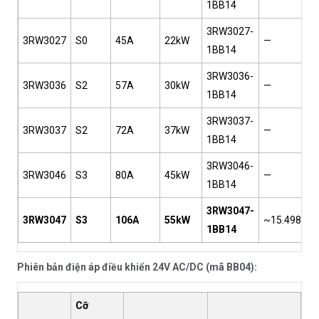
1BB14
3RW3027-
3RW3027
S0
45A
22kW
—
1BB14
3RW3036-
3RW3036
S2
57A
30kW
—
1BB14
3RW3037-
3RW3037
S2
72A
37kW
—
1BB14
3RW3046-
3RW3046
S3
80A
45kW
—
1BB14
3RW3047-
3RW3047
S3
106A
55kW
~15.498.00
1BB14
Phiên bản điện áp điều khiển 24V AC/DC (mã BB04):
Cỡ