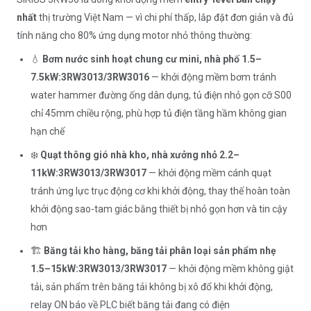
nhất
thị trường Việt Nam — vì chi phí thấp, lắp đặt đơn giản và đủ
tính năng cho 80% ứng dụng motor nhỏ thông thường:
💧
Bơm nước sinh hoạt chung cư mini, nhà phố 1.5–
7.5kW:
3RW3013/3RW3016
— khởi động mềm bơm tránh
water hammer đường ống dân dụng, tủ điện nhỏ gọn cỡ S00
chỉ 45mm chiều rộng, phù hợp tủ điện tầng hầm không gian
hạn chế
❄️
Quạt thông gió nhà kho, nhà xưởng nhỏ 2.2–
11kW:
3RW3013/3RW3017
— khởi động mềm cánh quạt
tránh ứng lực trục động cơ khi khởi động, thay thế hoàn toàn
khởi động sao-tam giác bằng thiết bị nhỏ gọn hơn và tin cậy
hơn
🏗️
Băng tải kho hàng, băng tải phân loại sản phẩm nhẹ
1.5–15kW:
3RW3013/3RW3017
— khởi động mềm không giật
tải, sản phẩm trên băng tải không bị xô đổ khi khởi động,
relay ON báo về PLC biết băng tải đang có điện