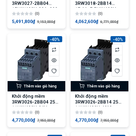
3RW3027-2BB04
3RW3018-2BB14
15kW/400V, 32A, 200-
17.6A, 7.5kW/400V,
(0)
(0)
480V AC
40°C
5,491,800₫
4,062,600₫
9,153,000₫
6,771,000₫
-40%
-40%
Thêm vào giỏ hàng
Thêm vào giỏ hàng
Khởi động mềm
Khởi động mềm
3RW3026-2BB04 25A,
3RW3026-2BB14 25A,
11kW/400V, 24V
11kW/400V, 40°C
(0)
(0)
AC/DC
4,770,000₫
4,770,000₫
7,950,000₫
7,950,000₫