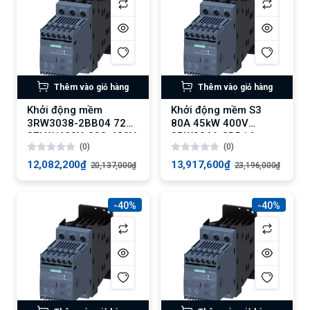
Thêm vào giỏ hàng
Thêm vào giỏ hàng
Khởi động mềm
Khởi động mềm S3
3RW3038-2BB04 72A,
80A 45kW 400V
37kW/400V, 200-480V
3RW3046-2BB14
(0)
(0)
AC
12,082,200₫
13,917,600₫
20,137,000₫
23,196,000₫
-40%
-40%