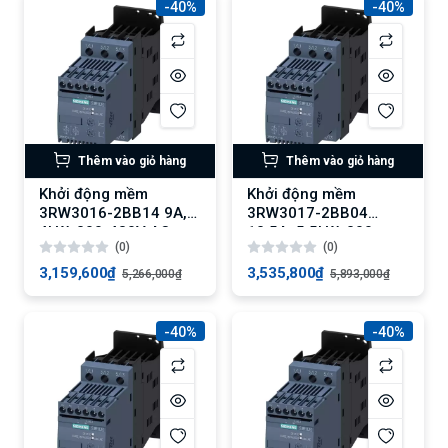
-40%
-40%
Thêm vào giỏ hàng
Thêm vào giỏ hàng
Khởi động mềm
Khởi động mềm
3RW3016-2BB14 9A,
3RW3017-2BB04
4kW, 200-480V AC,
12.5A, 5.5kW, 200-
(0)
(0)
110-230V AC/DC
480V AC
3,159,600₫
3,535,800₫
5,266,000₫
5,893,000₫
-40%
-40%