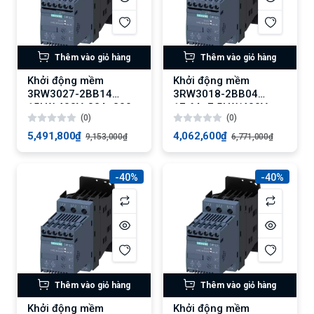
Thêm vào giỏ hàng
Thêm vào giỏ hàng
Khởi động mềm
Khởi động mềm
3RW3027-2BB14
3RW3018-2BB04
15kW 400V, 32A, 200-
17.6A, 7.5kW/400V,
(0)
(0)
480V AC
24V AC/DC
5,491,800₫
4,062,600₫
9,153,000₫
6,771,000₫
-40%
-40%
Thêm vào giỏ hàng
Thêm vào giỏ hàng
Khởi động mềm
Khởi động mềm