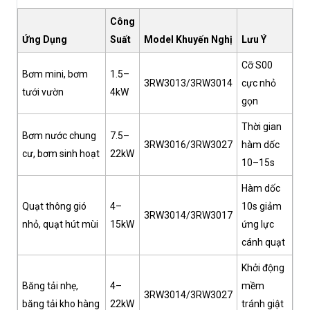
Công
Ứng Dụng
Suất
Model Khuyến Nghị
Lưu Ý
Cỡ S00
Bơm mini, bơm
1.5–
3RW3013/3RW3014
cực nhỏ
tưới vườn
4kW
gọn
Thời gian
Bơm nước chung
7.5–
3RW3016/3RW3027
hàm dốc
cư, bơm sinh hoạt
22kW
10–15s
Hàm dốc
Quạt thông gió
4–
10s giảm
3RW3014/3RW3017
nhỏ, quạt hút mùi
15kW
ứng lực
cánh quạt
Khởi động
Băng tải nhẹ,
4–
mềm
3RW3014/3RW3027
băng tải kho hàng
22kW
tránh giật