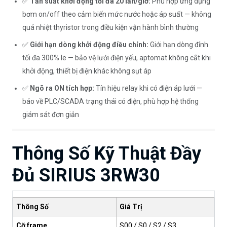
✅
Tần suất khởi động tối đa 20 lần/giờ:
Phù hợp ứng dụng
bơm on/off theo cảm biến mức nước hoặc áp suất — không
quá nhiệt thyristor trong điều kiện vận hành bình thường
✅
Giới hạn dòng khởi động điều chỉnh:
Giới hạn dòng đỉnh
tối đa 300% Ie — bảo vệ lưới điện yếu, aptomat không cắt khi
khởi động, thiết bị điện khác không sụt áp
✅
Ngõ ra ON tích hợp:
Tín hiệu relay khi có điện áp lưới —
báo về PLC/SCADA trạng thái có điện, phù hợp hệ thống
giám sát đơn giản
Thông Số Kỹ Thuật Đầy
Đủ SIRIUS 3RW30
Thông Số
Giá Trị
Cỡ frame
S00 / S0 / S2 / S3