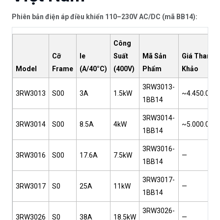
Phiên bản điện áp điều khiển 110–230V AC/DC (mã BB14):
Công
Cỡ
Ie
Suất
Mã Sản
Giá Tham
Model
Frame
(A/40°C)
(400V)
Phẩm
Khảo
3RW3013-
3RW3013
S00
3A
1.5kW
~4.450.000
1BB14
3RW3014-
3RW3014
S00
8.5A
4kW
~5.000.000
1BB14
3RW3016-
3RW3016
S00
17.6A
7.5kW
—
1BB14
3RW3017-
3RW3017
S0
25A
11kW
—
1BB14
3RW3026-
3RW3026
S0
38A
18.5kW
—