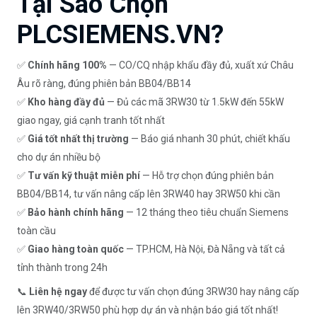
Tại Sao Chọn
PLCSIEMENS.VN?
✅
Chính hãng 100%
— CO/CQ nhập khẩu đầy đủ, xuất xứ Châu
Âu rõ ràng, đúng phiên bản BB04/BB14
✅
Kho hàng đầy đủ
— Đủ các mã 3RW30 từ 1.5kW đến 55kW
giao ngay, giá cạnh tranh tốt nhất
✅
Giá tốt nhất thị trường
— Báo giá nhanh 30 phút, chiết khấu
cho dự án nhiều bộ
✅
Tư vấn kỹ thuật miễn phí
— Hỗ trợ chọn đúng phiên bản
BB04/BB14, tư vấn nâng cấp lên 3RW40 hay 3RW50 khi cần
✅
Bảo hành chính hãng
— 12 tháng theo tiêu chuẩn Siemens
toàn cầu
✅
Giao hàng toàn quốc
— TP.HCM, Hà Nội, Đà Nẵng và tất cả
tỉnh thành trong 24h
📞
Liên hệ ngay
để được tư vấn chọn đúng 3RW30 hay nâng cấp
lên 3RW40/3RW50 phù hợp dự án và nhận báo giá tốt nhất!