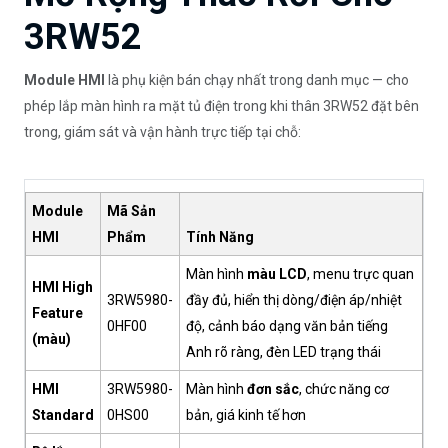
3RW52
Module HMI
là phụ kiện bán chạy nhất trong danh mục — cho
phép lắp màn hình ra mặt tủ điện trong khi thân 3RW52 đặt bên
trong, giám sát và vận hành trực tiếp tại chỗ:
Module
Mã Sản
HMI
Phẩm
Tính Năng
Màn hình
màu LCD
, menu trực quan
HMI High
3RW5980-
đầy đủ, hiển thị dòng/điện áp/nhiệt
Feature
0HF00
độ, cảnh báo dạng văn bản tiếng
(màu)
Anh rõ ràng, đèn LED trạng thái
HMI
3RW5980-
Màn hình
đơn sắc
, chức năng cơ
Standard
0HS00
bản, giá kinh tế hơn