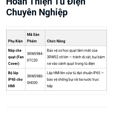
Hoàn Thiện Tủ Điện
Chuyên Nghiệp
Mã Sản
Phụ Kiện
Phẩm
Chức Năng
Nắp che
Bảo vệ cơ học quạt làm mát của
3RW5984-
quạt (Fan
3RW52 cỡ lớn — tránh dị vật, bụi bặm
0TC20
Cover)
rơi vào cánh quạt trong tủ điện
Bộ lắp
Lắp HMI lên cửa tủ đạt chuẩn IP65 —
3RW5980-
IP65 cho
bảo vệ chống bụi và tia nước trực
0HD00
HMI
tiếp