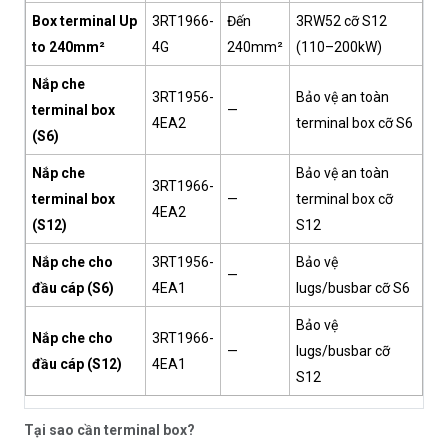
Box terminal Up
3RT1966-
Đến
3RW52 cỡ S12
to 240mm²
4G
240mm²
(110–200kW)
Nắp che
3RT1956-
Bảo vệ an toàn
terminal box
—
4EA2
terminal box cỡ S6
(S6)
Nắp che
Bảo vệ an toàn
3RT1966-
terminal box
—
terminal box cỡ
4EA2
(S12)
S12
Nắp che cho
3RT1956-
Bảo vệ
—
đầu cáp (S6)
4EA1
lugs/busbar cỡ S6
Bảo vệ
Nắp che cho
3RT1966-
—
lugs/busbar cỡ
đầu cáp (S12)
4EA1
S12
Tại sao cần terminal box?