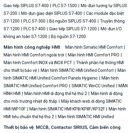
Giao tiếp SIPLUS S7-400
PLC S7-1500
Mô-đun tương tự SIPLUS
S7-200
Mô-đun giao diện SIPLUS S7-400
Các module đặc biệt
S7-1200
PLC S7-300
Bộ nguồn SIPLUS S7-400
Truyền thông
S7-1200
PLC S7-400
Giao tiếp SIPLUS S7-1200
Mô-đun I/O
không an toàn S7-1200
Bộ nguồn S7-1200
Màn hình công nghiệp HMI:
Màn hình Simatic HMI Comfort
Màn hình HMI Comfort ngoài trời
Màn hình HMI Comfort PRO
Màn hình Comfort INOX và INOX PCT
Thành phần hệ thống HMI
cho thiết bị bảo vệ
Màn hình SIMATIC HMI Unified Comfort
Màn
hình SIMATIC HMI Unified Comfort Panels Hygienic
Màn hình
SIMATIC HMI Unified Comfort PRO
SIMATIC WinCC Unified
MÀN
HÌNH HMI
Màn hình HMI di động thế hệ thứ 2
Màn hình di động
cho môi trường nhiệt độ thấp
Máy khách web di động SIMATIC
HMI IWP10F
Màn hình SIMATIC HMI KP8/KP8F/KP32F
Màn hình
HMI tiêu chuẩn thế hệ thứ 2
Màn hình SIMATIC HMI Unified
Thiết bị bảo vệ: MCCB, Contactor SIRIUS, Cảm biến công