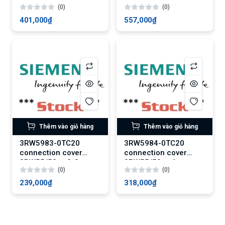
(0)
(0)
401,000₫
557,000₫
Thêm vào giỏ hàng
Thêm vào giỏ hàng
3RW5983-0TC20
3RW5984-0TC20
connection cover
connection cover
3RW55/52 sz2-3
3RW55/52 sz4
(0)
(0)
239,000₫
318,000₫