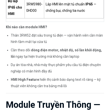
Bộ lắp
3RW5980-
Lắp HMI lên mặt tủ chuẩn
IP65
—
IP65 cho
0HD00
chống bụi, chống tia nước
HMI
Khi nào cần module HMI?
Thân 3RW52 đặt sâu trong tủ điện — vận hành viên cần màn
hình tầm mắt tại cửa tủ
Cần theo dõi
dòng điện motor, nhiệt độ, số lần khởi động,
lỗi
ngay tại hiện trường mà không cần laptop
Dự án tòa nhà, nhà máy thực phẩm yêu cầu tủ điện chuyên
nghiệp có màn hình đầy đủ
HMI High Feature
hiển thị cảnh báo dạng text rõ ràng — kỹ
thuật viên không cần tra bảng mã lỗi
Module Truyền Thông —