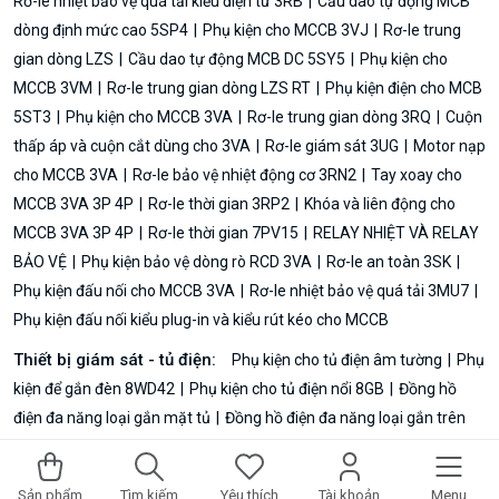
Rơ-le nhiệt bảo vệ quá tải kiểu điện tử 3RB
Cầu dao tự động MCB
dòng định mức cao 5SP4
Phụ kiện cho MCCB 3VJ
Rơ-le trung
gian dòng LZS
Cầu dao tự động MCB DC 5SY5
Phụ kiện cho
MCCB 3VM
Rơ-le trung gian dòng LZS RT
Phụ kiện điện cho MCB
5ST3
Phụ kiện cho MCCB 3VA
Rơ-le trung gian dòng 3RQ
Cuộn
thấp áp và cuộn cắt dùng cho 3VA
Rơ-le giám sát 3UG
Motor nạp
cho MCCB 3VA
Rơ-le bảo vệ nhiệt động cơ 3RN2
Tay xoay cho
MCCB 3VA 3P 4P
Rơ-le thời gian 3RP2
Khóa và liên động cho
MCCB 3VA 3P 4P
Rơ-le thời gian 7PV15
RELAY NHIỆT VÀ RELAY
BẢO VỆ
Phụ kiện bảo vệ dòng rò RCD 3VA
Rơ-le an toàn 3SK
Phụ kiện đấu nối cho MCCB 3VA
Rơ-le nhiệt bảo vệ quá tải 3MU7
Phụ kiện đấu nối kiểu plug-in và kiểu rút kéo cho MCCB
Thiết bị giám sát - tủ điện:
Phụ kiện cho tủ điện âm tường
Phụ
kiện để gắn đèn 8WD42
Phụ kiện cho tủ điện nổi 8GB
Đồng hồ
điện đa năng loại gắn mặt tủ
Đồng hồ điện đa năng loại gắn trên
DIN rail
Thiết bị giám sát điện năng loại đa kênh
Biến dòng đo
lường 4NC
Phần mềm đồng hồ đo PAC Powerconfig
Đèn tầng
Sản phẩm
Tìm kiếm
Yêu thích
Tài khoản
Menu