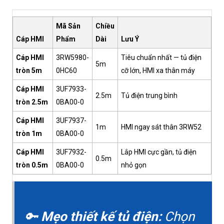
Mã Sản
Chiều
Cáp HMI
Phẩm
Dài
Lưu Ý
Cáp HMI
3RW5980-
Tiêu chuẩn nhất — tủ điện
5m
tròn 5m
0HC60
cỡ lớn, HMI xa thân máy
Cáp HMI
3UF7933-
2.5m
Tủ điện trung bình
tròn 2.5m
0BA00-0
Cáp HMI
3UF7937-
1m
HMI ngay sát thân 3RW52
tròn 1m
0BA00-0
Cáp HMI
3UF7932-
Lắp HMI cực gần, tủ điện
0.5m
tròn 0.5m
0BA00-0
nhỏ gọn
🔑
Mẹo thiết kế tủ điện:
Chọn