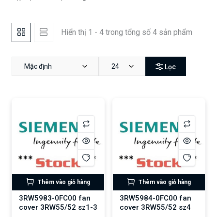
Hiển thị 1 - 4 trong tổng số 4 sản phẩm
Mặc định
24
Lọc
Thêm vào giỏ hàng
Thêm vào giỏ hàng
3RW5983-0FC00 fan
3RW5984-0FC00 fan
cover 3RW55/52 sz1-3
cover 3RW55/52 sz4