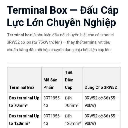
Terminal Box — Đấu Cáp
Lực Lớn Chuyên Nghiệp
Terminal box
là phụ kiện đấu nối chuyên biệt cho các model
3RW52 cỡ lớn (từ 75kW trở lên) — thay thế terminal vít tiêu
chuẩn bằng đầu nối hộp chuyên dụng chịu tiết diện cáp lớn:
Tiết
Mã Sản
Diện
Terminal Box
Phẩm
Cáp
Dùng Cho 3RW52
Box terminal Up
3RT1955-
Đến
3RW52 cỡ S6 (55–
to 70mm²
4G
70mm²
90kW)
Box terminal Up
3RT1956-
Đến
3RW52 cỡ S6 (55–
to 120mm²
4G
120mm²
90kW)