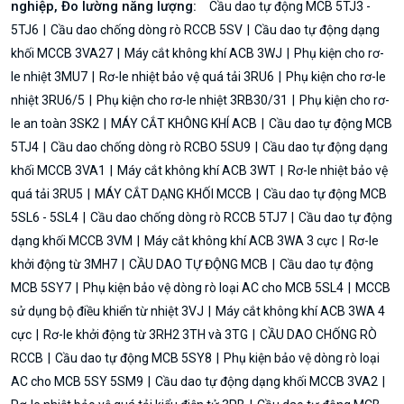
nghiệp, Đo lường năng lượng:
Cầu dao tự động MCB 5TJ3 -
5TJ6
Cầu dao chống dòng rò RCCB 5SV
Cầu dao tự động dạng
khối MCCB 3VA27
Máy cắt không khí ACB 3WJ
Phụ kiện cho rơ-
le nhiệt 3MU7
Rơ-le nhiệt bảo vệ quá tải 3RU6
Phụ kiện cho rơ-le
nhiệt 3RU6/5
Phụ kiện cho rơ-le nhiệt 3RB30/31
Phụ kiện cho rơ-
le an toàn 3SK2
MÁY CẮT KHÔNG KHÍ ACB
Cầu dao tự động MCB
5TJ4
Cầu dao chống dòng rò RCBO 5SU9
Cầu dao tự động dạng
khối MCCB 3VA1
Máy cắt không khí ACB 3WT
Rơ-le nhiệt bảo vệ
quá tải 3RU5
MÁY CẮT DẠNG KHỐI MCCB
Cầu dao tự động MCB
5SL6 - 5SL4
Cầu dao chống dòng rò RCCB 5TJ7
Cầu dao tự động
dạng khối MCCB 3VM
Máy cắt không khí ACB 3WA 3 cực
Rơ-le
khởi động từ 3MH7
CẦU DAO TỰ ĐỘNG MCB
Cầu dao tự động
MCB 5SY7
Phụ kiện bảo vệ dòng rò loại AC cho MCB 5SL4
MCCB
sử dụng bộ điều khiển từ nhiệt 3VJ
Máy cắt không khí ACB 3WA 4
cực
Rơ-le khởi động từ 3RH2 3TH và 3TG
CẦU DAO CHỐNG RÒ
RCCB
Cầu dao tự động MCB 5SY8
Phụ kiện bảo vệ dòng rò loại
AC cho MCB 5SY 5SM9
Cầu dao tự động dạng khối MCCB 3VA2