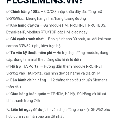
PLCSIEMENS.VN?
✅
Chính hãng 100%
— CO/CQ nhập khẩu đầy đủ, đúng mã
3RW598x..., không hàng nhái/hàng tương đương
✅
Kho hàng đầy đủ
— Đủ module HMI, PROFINET, PROFIBUS,
EtherNet-IP, Modbus RTU/TCP, cáp HMI giao ngay
✅
Giá cạnh tranh nhất
— Báo giá nhanh 30 phút, ưu đãi khi mua
combo 3RW52 + phụ kiện trọn bộ
✅
Tư vấn kỹ thuật miễn phí
— Hỗ trợ chọn đúng module, đúng
cáp, đúng terminal theo từng cấu hình tủ điện
✅
Hỗ trợ TIA Portal
— Hướng dẫn thêm module PROFINET
3RW52 vào TIA Portal, cấu hình device name và địa chỉ IP
✅
Bảo hành chính hãng
— 12 tháng theo tiêu chuẩn Siemens
toàn cầu
✅
Giao hàng toàn quốc
— TP.HCM, Hà Nội, Đà Nẵng và tất cả
tỉnh thành trong 24h
📞
Liên hệ ngay
để được tư vấn chọn đúng phụ kiện 3RW52 phù
hợp dự án và nhận báo giá tốt nhất!