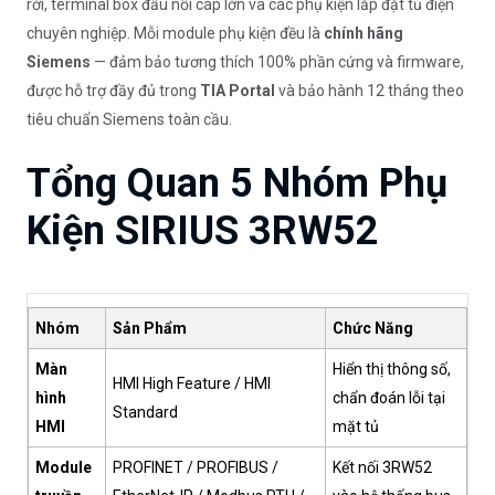
rời, terminal box đấu nối cáp lớn và các phụ kiện lắp đặt tủ điện
chuyên nghiệp. Mỗi module phụ kiện đều là
chính hãng
Siemens
— đảm bảo tương thích 100% phần cứng và firmware,
được hỗ trợ đầy đủ trong
TIA Portal
và bảo hành 12 tháng theo
tiêu chuẩn Siemens toàn cầu.
Tổng Quan 5 Nhóm Phụ
Kiện SIRIUS 3RW52
Nhóm
Sản Phẩm
Chức Năng
Màn
Hiển thị thông số,
HMI High Feature / HMI
hình
chẩn đoán lỗi tại
Standard
HMI
mặt tủ
Module
PROFINET / PROFIBUS /
Kết nối 3RW52