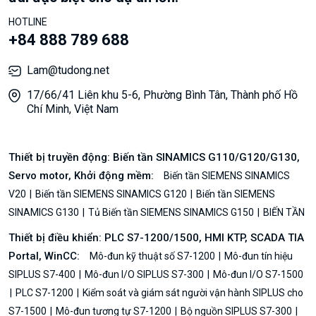
HOTLINE
+84 888 789 688
Lam@tudong.net
17/66/41 Liên khu 5-6, Phường Bình Tân, Thành phố Hồ
Chí Minh, Việt Nam
Thiết bị truyền động: Biến tần SINAMICS G110/G120/G130,
Servo motor, Khởi động mềm:
Biến tần SIEMENS SINAMICS
V20
Biến tần SIEMENS SINAMICS G120
Biến tần SIEMENS
SINAMICS G130
Tủ Biến tần SIEMENS SINAMICS G150
BIẾN TẦN
Thiết bị điều khiển: PLC S7-1200/1500, HMI KTP, SCADA TIA
Portal, WinCC:
Mô-đun kỹ thuật số S7-1200
Mô-đun tín hiệu
SIPLUS S7-400
Mô-đun I/O SIPLUS S7-300
Mô-đun I/O S7-1500
PLC S7-1200
Kiểm soát và giám sát người vận hành SIPLUS cho
S7-1500
Mô-đun tương tự S7-1200
Bộ nguồn SIPLUS S7-300