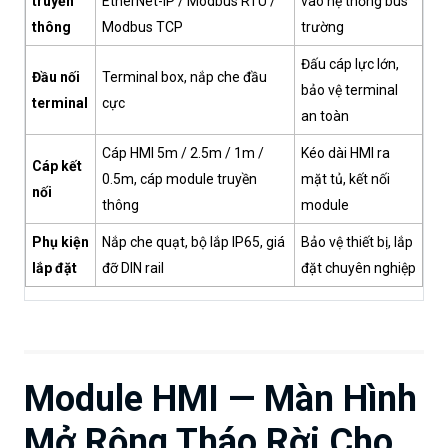
truyền
EtherNet-IP / Modbus RTU /
vào hệ thống bus
thông
Modbus TCP
trường
Đấu cáp lực lớn,
Đầu nối
Terminal box, nắp che đầu
bảo vệ terminal
terminal
cực
an toàn
Cáp HMI 5m / 2.5m / 1m /
Kéo dài HMI ra
Cáp kết
0.5m, cáp module truyền
mặt tủ, kết nối
nối
thông
module
Phụ kiện
Nắp che quạt, bộ lắp IP65, giá
Bảo vệ thiết bị, lắp
lắp đặt
đỡ DIN rail
đặt chuyên nghiệp
Module HMI — Màn Hình
Mở Rộng Tháo Rời Cho