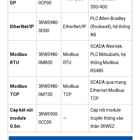
DP
0CP00
300/400
PLC Allen-Bradley
3RW5980-
EtherNet/IP
EtherNet/IP
(Rockwell), hệ thống
0EI00
AB
SCADA Weintek,
Modbus
3RW5980-
Modbus
PLC Mitsubishi, hệ
RTU
0MB00
RTU
thống Modbus
RS485
SCADA qua mạng
Modbus
3RW5980-
Modbus
Ethernet Modbus
TCP
0MT00
TCP
TCP
Cáp kết nối
Cáp nối module
3RW5900-
module
—
truyền thông vào
0CC00
0.3m
thân 3RW52