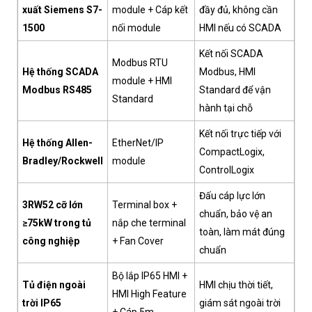
xuất Siemens S7-
module + Cáp kết
đầy đủ, không cần
1500
nối module
HMI nếu có SCADA
Kết nối SCADA
Modbus RTU
Hệ thống SCADA
Modbus, HMI
module + HMI
Modbus RS485
Standard để vận
Standard
hành tại chỗ
Kết nối trực tiếp với
Hệ thống Allen-
EtherNet/IP
CompactLogix,
Bradley/Rockwell
module
ControlLogix
Đấu cáp lực lớn
3RW52 cỡ lớn
Terminal box +
chuẩn, bảo vệ an
≥75kW trong tủ
nắp che terminal
toàn, làm mát đúng
công nghiệp
+ Fan Cover
chuẩn
Bộ lắp IP65 HMI +
Tủ điện ngoài
HMI chịu thời tiết,
HMI High Feature
trời IP65
giám sát ngoài trời