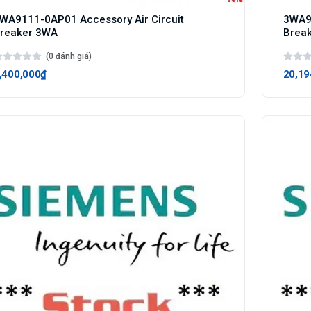
WA9111-0AP01 Accessory Air Circuit
3WA91
reaker 3WA
Brea
(0 đánh giá)
,400,000₫
20,19