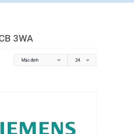
 ACB 3WA
Mặc định
24