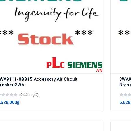
WA9111-0BB15 Accessory Air Circuit
3WA91
reaker 3WA
Brea
(0 đánh giá)
,628,000₫
5,628