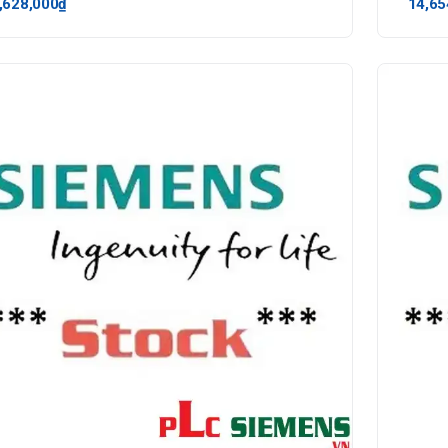
,628,000₫
14,65