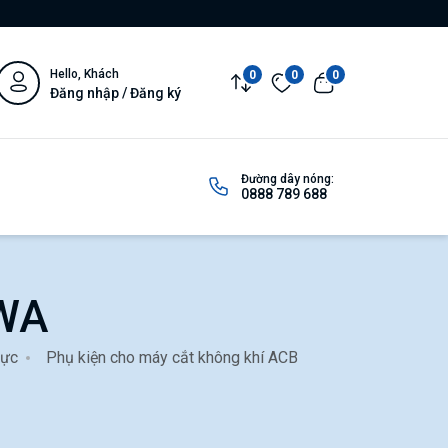
Hello, Khách
0
0
0
Đăng nhập / Đăng ký
Đường dây nóng:
0888 789 688
3WA
cực
Phụ kiện cho máy cắt không khí ACB