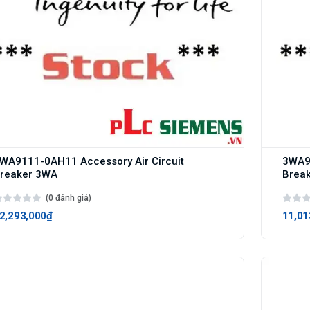
WA9111-0AH11 Accessory Air Circuit
3WA91
reaker 3WA
Brea
(0 đánh giá)
2,293,000₫
11,01