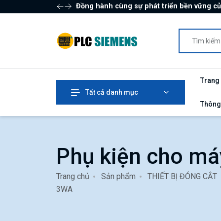
Đồng hành cùng sự phát triển bền vững c
Trang
Tất cả danh mục
Thông
Phụ kiện cho má
Trang chủ
Sản phẩm
THIẾT BỊ ĐÓNG CẮT
3WA