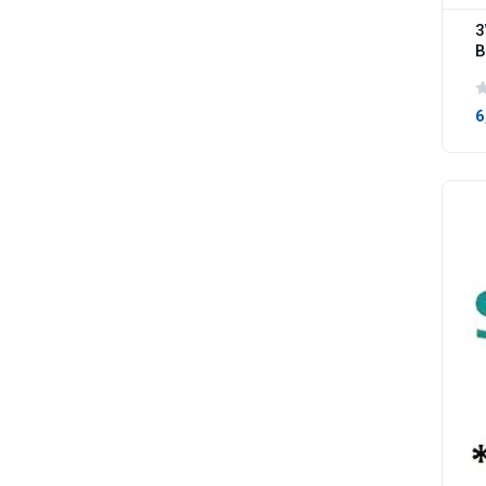
3
B
6