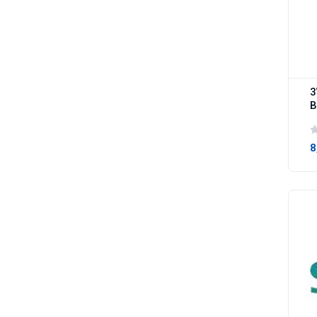
3
B
8