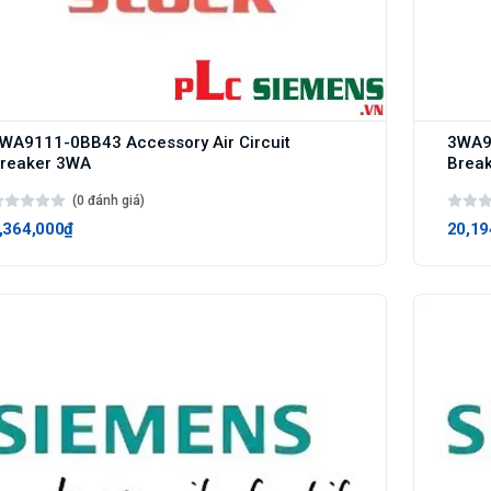
WA9111-0BB43 Accessory Air Circuit
3WA91
reaker 3WA
Brea
(0 đánh giá)
,364,000₫
20,19