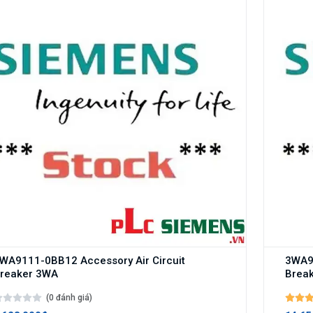
WA9111-0BB12 Accessory Air Circuit
3WA91
reaker 3WA
Brea
(0 đánh giá)