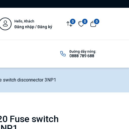
Hello, Khách
0
0
0
Đăng nhập / Đăng ký
Đường dây nóng:
0888 789 688
switch disconnector 3NP1
0 Fuse switch
3NP1