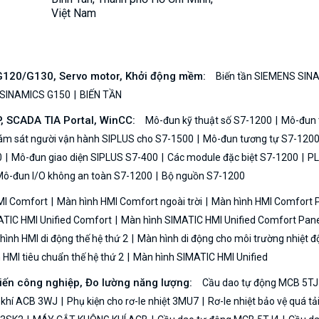
Việt Nam
/G120/G130, Servo motor, Khởi động mềm:
Biến tần SIEMENS SIN
 SINAMICS G150
BIẾN TẦN
P, SCADA TIA Portal, WinCC:
Mô-đun kỹ thuật số S7-1200
Mô-đun t
iám sát người vận hành SIPLUS cho S7-1500
Mô-đun tương tự S7-120
0
Mô-đun giao diện SIPLUS S7-400
Các module đặc biệt S7-1200
PL
ô-đun I/O không an toàn S7-1200
Bộ nguồn S7-1200
MI Comfort
Màn hình HMI Comfort ngoài trời
Màn hình HMI Comfort
TIC HMI Unified Comfort
Màn hình SIMATIC HMI Unified Comfort Pane
ình HMI di động thế hệ thứ 2
Màn hình di động cho môi trường nhiệt đ
HMI tiêu chuẩn thế hệ thứ 2
Màn hình SIMATIC HMI Unified
biến công nghiệp, Đo lường năng lượng:
Cầu dao tự động MCB 5TJ
 khí ACB 3WJ
Phụ kiện cho rơ-le nhiệt 3MU7
Rơ-le nhiệt bảo vệ quá t