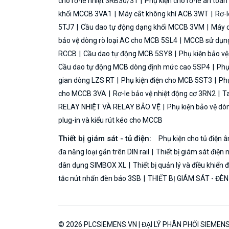
cho rơ-le nhiệt 3RB30/31
Phụ kiện cho rơ-le an toà
khối MCCB 3VA1
Máy cắt không khí ACB 3WT
Rơ-l
5TJ7
Cầu dao tự động dạng khối MCCB 3VM
Máy c
bảo vệ dòng rò loại AC cho MCB 5SL4
MCCB sử dụng 
RCCB
Cầu dao tự động MCB 5SY8
Phụ kiện bảo v
Cầu dao tự động MCB dòng định mức cao 5SP4
Phụ
gian dòng LZS RT
Phụ kiện điện cho MCB 5ST3
Phụ
cho MCCB 3VA
Rơ-le bảo vệ nhiệt động cơ 3RN2
Ta
RELAY NHIỆT VÀ RELAY BẢO VỆ
Phụ kiện bảo vệ dò
plug-in và kiểu rút kéo cho MCCB
Thiết bị giám sát - tủ điện:
Phụ kiện cho tủ điện
đa năng loại gắn trên DIN rail
Thiết bị giám sát điện 
dân dụng SIMBOX XL
Thiết bị quản lý và điều khiển
tắc nút nhấn đèn báo 3SB
THIẾT BỊ GIÁM SÁT - ĐÈ
© 2026 PLCSIEMENS.VN | ĐẠI LÝ PHÂN PHỐI SIEMENS