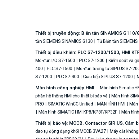
Thiết bị truyền động: Biến tần SINAMICS G110
tần SIEMENS SINAMICS G130
Tủ Biến tần SIEMENS
Thiết bị điều khiển: PLC S7-1200/1500, HMI KT
Mô-đun I/O S7-1500
PLC S7-1200
Kiểm soát và g
400
PLC S7-1500
Mô-đun tương tự SIPLUS S7-20
S7-1200
PLC S7-400
Giao tiếp SIPLUS S7-1200
M
Màn hình công nghiệp HMI:
Màn hình Simatic H
phần hệ thống HMI cho thiết bị bảo vệ
Màn hình SIMA
PRO
SIMATIC WinCC Unified
MÀN HÌNH HMI
Màn h
Màn hình SIMATIC HMI KP8/KP8F/KP32F
Màn hình 
Thiết bị bảo vệ: MCCB, Contactor SIRIUS, Cảm 
dao tự động dạng khối MCCB 3VA27
Máy cắt không