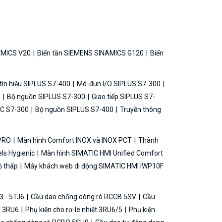
AMICS V20
Biến tần SIEMENS SINAMICS G120
Biến
ín hiệu SIPLUS S7-400
Mô-đun I/O SIPLUS S7-300
0
Bộ nguồn SIPLUS S7-300
Giao tiếp SIPLUS S7-
C S7-300
Bộ nguồn SIPLUS S7-400
Truyền thông
 PRO
Màn hình Comfort INOX và INOX PCT
Thành
ls Hygienic
Màn hình SIMATIC HMI Unified Comfort
ộ thấp
Máy khách web di động SIMATIC HMI IWP10F
3 - 5TJ6
Cầu dao chống dòng rò RCCB 5SV
Cầu
ải 3RU6
Phụ kiện cho rơ-le nhiệt 3RU6/5
Phụ kiện