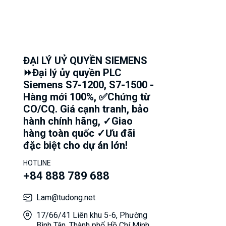
ĐẠI LÝ UỶ QUYỀN SIEMENS
⏩Đại lý ủy quyền PLC
Siemens S7-1200, S7-1500 -
Hàng mới 100%, ✅Chứng từ
CO/CQ. Giá cạnh tranh, bảo
hành chính hãng, ✓Giao
hàng toàn quốc ✓Ưu đãi
đặc biệt cho dự án lớn!
HOTLINE
+84 888 789 688
Lam@tudong.net
17/66/41 Liên khu 5-6, Phường
Bình Tân, Thành phố Hồ Chí Minh,