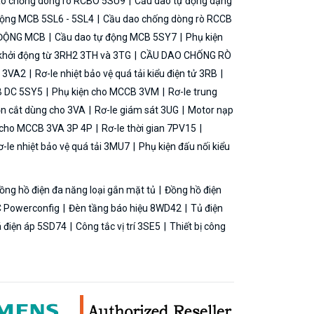
o chống dòng rò RCBO 5SU9
Cầu dao tự động dạng
động MCB 5SL6 - 5SL4
Cầu dao chống dòng rò RCCB
 ĐỘNG MCB
Cầu dao tự động MCB 5SY7
Phụ kiện
khởi động từ 3RH2 3TH và 3TG
CẦU DAO CHỐNG RÒ
B 3VA2
Rơ-le nhiệt bảo vệ quá tải kiểu điện tử 3RB
B DC 5SY5
Phụ kiện cho MCCB 3VM
Rơ-le trung
ộn cắt dùng cho 3VA
Rơ-le giám sát 3UG
Motor nạp
g cho MCCB 3VA 3P 4P
Rơ-le thời gian 7PV15
-le nhiệt bảo vệ quá tải 3MU7
Phụ kiện đấu nối kiểu
ồng hồ điện đa năng loại gắn mặt tủ
Đồng hồ điện
 Powerconfig
Đèn tầng báo hiệu 8WD42
Tủ điện
á điện áp 5SD74
Công tắc vị trí 3SE5
Thiết bị công