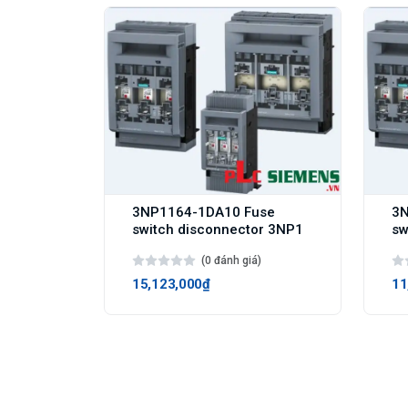
3NP1164-1DA10 Fuse
3N
switch disconnector 3NP1
sw
(0 đánh giá)
15,123,000₫
11