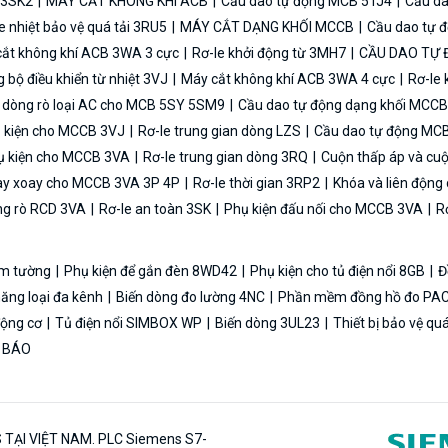
n 3SK2
MÁY CẮT KHÔNG KHÍ ACB
Cầu dao tự động MCB 5TJ4
Cầu da
e nhiệt bảo vệ quá tải 3RU5
MÁY CẮT DẠNG KHỐI MCCB
Cầu dao tự 
ắt không khí ACB 3WA 3 cực
Rơ-le khởi động từ 3MH7
CẦU DAO TỰ
bộ điều khiển từ nhiệt 3VJ
Máy cắt không khí ACB 3WA 4 cực
Rơ-le 
ệ dòng rò loại AC cho MCB 5SY 5SM9
Cầu dao tự động dạng khối MCC
 kiện cho MCCB 3VJ
Rơ-le trung gian dòng LZS
Cầu dao tự động MC
 kiện cho MCCB 3VA
Rơ-le trung gian dòng 3RQ
Cuộn thấp áp và cu
y xoay cho MCCB 3VA 3P 4P
Rơ-le thời gian 3RP2
Khóa và liên độn
ng rò RCD 3VA
Rơ-le an toàn 3SK
Phụ kiện đấu nối cho MCCB 3VA
Rơ
 âm tường
Phụ kiện để gắn đèn 8WD42
Phụ kiện cho tủ điện nổi 8GB
Đ
năng loại đa kênh
Biến dòng đo lường 4NC
Phần mềm đồng hồ đo PAC
 động cơ
Tủ điện nổi SIMBOX WP
Biến dòng 3UL23
Thiết bị bảo vệ qu
N BÁO
 TẠI VIỆT NAM. PLC Siemens S7-