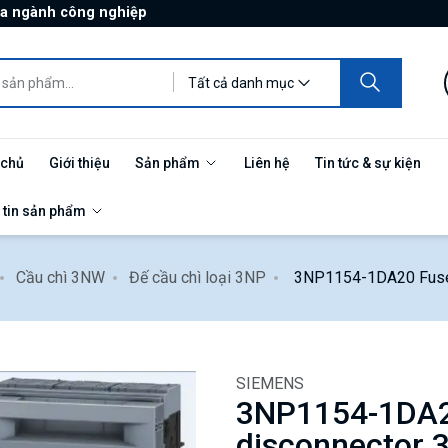
ủa ngành công nghiệp
Tất cả danh mục
 chủ
Giới thiệu
Sản phẩm
Liên hệ
Tin tức & sự kiện
 tin sản phẩm
Cầu chì 3NW
Đế cầu chì loại 3NP
3NP1154-1DA20 Fuse 
SIEMENS
3NP1154-1DA2
disconnector 