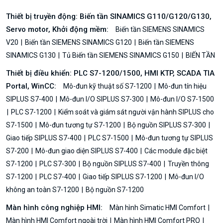
Thiết bị truyền động: Biến tần SINAMICS G110/G120/G130,
Servo motor, Khởi động mềm:
Biến tần SIEMENS SINAMICS
V20
Biến tần SIEMENS SINAMICS G120
Biến tần SIEMENS
SINAMICS G130
Tủ Biến tần SIEMENS SINAMICS G150
BIẾN TẦN
Thiết bị điều khiển: PLC S7-1200/1500, HMI KTP, SCADA TIA
Portal, WinCC:
Mô-đun kỹ thuật số S7-1200
Mô-đun tín hiệu
SIPLUS S7-400
Mô-đun I/O SIPLUS S7-300
Mô-đun I/O S7-1500
PLC S7-1200
Kiểm soát và giám sát người vận hành SIPLUS cho
S7-1500
Mô-đun tương tự S7-1200
Bộ nguồn SIPLUS S7-300
Giao tiếp SIPLUS S7-400
PLC S7-1500
Mô-đun tương tự SIPLUS
S7-200
Mô-đun giao diện SIPLUS S7-400
Các module đặc biệt
S7-1200
PLC S7-300
Bộ nguồn SIPLUS S7-400
Truyền thông
S7-1200
PLC S7-400
Giao tiếp SIPLUS S7-1200
Mô-đun I/O
không an toàn S7-1200
Bộ nguồn S7-1200
Màn hình công nghiệp HMI:
Màn hình Simatic HMI Comfort
Màn hình HMI Comfort ngoài trời
Màn hình HMI Comfort PRO