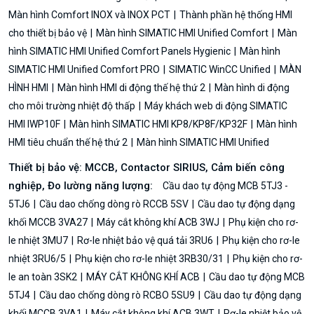
Màn hình Comfort INOX và INOX PCT
Thành phần hệ thống HMI
cho thiết bị bảo vệ
Màn hình SIMATIC HMI Unified Comfort
Màn
hình SIMATIC HMI Unified Comfort Panels Hygienic
Màn hình
SIMATIC HMI Unified Comfort PRO
SIMATIC WinCC Unified
MÀN
HÌNH HMI
Màn hình HMI di động thế hệ thứ 2
Màn hình di động
cho môi trường nhiệt độ thấp
Máy khách web di động SIMATIC
HMI IWP10F
Màn hình SIMATIC HMI KP8/KP8F/KP32F
Màn hình
HMI tiêu chuẩn thế hệ thứ 2
Màn hình SIMATIC HMI Unified
Thiết bị bảo vệ: MCCB, Contactor SIRIUS, Cảm biến công
nghiệp, Đo lường năng lượng:
Cầu dao tự động MCB 5TJ3 -
5TJ6
Cầu dao chống dòng rò RCCB 5SV
Cầu dao tự động dạng
khối MCCB 3VA27
Máy cắt không khí ACB 3WJ
Phụ kiện cho rơ-
le nhiệt 3MU7
Rơ-le nhiệt bảo vệ quá tải 3RU6
Phụ kiện cho rơ-le
nhiệt 3RU6/5
Phụ kiện cho rơ-le nhiệt 3RB30/31
Phụ kiện cho rơ-
le an toàn 3SK2
MÁY CẮT KHÔNG KHÍ ACB
Cầu dao tự động MCB
5TJ4
Cầu dao chống dòng rò RCBO 5SU9
Cầu dao tự động dạng
khối MCCB 3VA1
Máy cắt không khí ACB 3WT
Rơ-le nhiệt bảo vệ