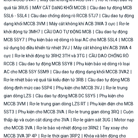
quá tải 3RU5
MÁY CẮT DẠNG KHỐI MCCB
Cầu dao tự động MCB
5SL6 - 5SL4
Cầu dao chống dòng rò RCCB 5TJ7
Cầu dao tự động
dạng khối MCCB 3VM
Máy cắt không khí ACB 3WA 3 cực
Rơ-le
khởi động từ 3MH7
CẦU DAO TỰ ĐỘNG MCB
Cầu dao tự động
MCB 5SY7
Phụ kiện bảo vệ dòng rò loại AC cho MCB 5SL4
MCCB
sử dụng bộ điều khiển từ nhiệt 3VJ
Máy cắt không khí ACB 3WA 4
cực
Rơ-le khởi động từ 3RH2 3TH và 3TG
CẦU DAO CHỐNG RÒ
RCCB
Cầu dao tự động MCB 5SY8
Phụ kiện bảo vệ dòng rò loại
AC cho MCB 5SY 5SM9
Cầu dao tự động dạng khối MCCB 3VA2
Rơ-le nhiệt bảo vệ quá tải kiểu điện tử 3RB
Cầu dao tự động MCB
dòng định mức cao 5SP4
Phụ kiện cho MCCB 3VJ
Rơ-le trung
gian dòng LZS
Cầu dao tự động MCB DC 5SY5
Phụ kiện cho
MCCB 3VM
Rơ-le trung gian dòng LZS RT
Phụ kiện điện cho MCB
5ST3
Phụ kiện cho MCCB 3VA
Rơ-le trung gian dòng 3RQ
Cuộn
thấp áp và cuộn cắt dùng cho 3VA
Rơ-le giám sát 3UG
Motor nạp
cho MCCB 3VA
Rơ-le bảo vệ nhiệt động cơ 3RN2
Tay xoay cho
MCCB 3VA 3P 4P
Rơ-le thời gian 3RP2
Khóa và liên động cho