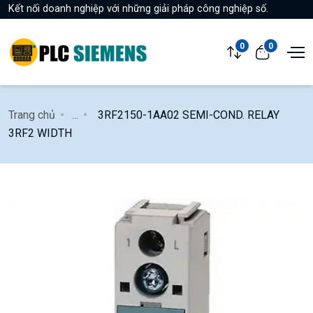
Kết nối doanh nghiệp với những giải pháp công nghiệp số.
0
0
Trang chủ
...
3RF2150-1AA02 SEMI-COND. RELAY
3RF2 WIDTH