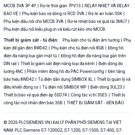
MCCB 3VA 3P 4P
Rơ-le thời gian 7PV15
RELAY NHIỆT VÀ RELAY
BẢO VỆ
Phụ kiện bảo vệ dòng rò RCD 3VA
Rơ-le an toàn 3SK
Phụ kiện đấu nối cho MCCB 3VA
Rơ-le nhiệt bảo vệ quá tải 3MU7
Phụ kiện đấu nối kiểu plug-in và kiểu rút kéo cho MCCB
Thiết bị giám sát - tủ điện:
Phụ kiện cho tủ điện âm tường
Phụ
kiện để gắn đèn 8WD42
Phụ kiện cho tủ điện nổi 8GB
Đồng hồ
điện đa năng loại gắn mặt tủ
Đồng hồ điện đa năng loại gắn trên
DIN rail
Thiết bị giám sát điện năng loại đa kênh
Biến dòng đo
lường 4NC
Phần mềm đồng hồ đo PAC Powerconfig
Đèn tầng
báo hiệu 8WD42
Tủ điện dân dụng SIMBOX XL
Thiết bị quản lý và
điều khiển động cơ
Tủ điện nổi SIMBOX WP
Biến dòng 3UL23
Thiết bị bảo vệ quá điện áp 5SD74
Công tắc vị trí 3SE5
Thiết bị
công tắc nút nhấn đèn báo 3SB
THIẾT BỊ GIÁM SÁT - ĐÈN BÁO
© 2026 PLCSIEMENS.VN | ĐẠI LÝ PHÂN PHỐI SIEMENS TẠI VIỆT
NAM. PLC Siemens S7-1200G2, S7-1200, S7-1500, S7-400, S7-