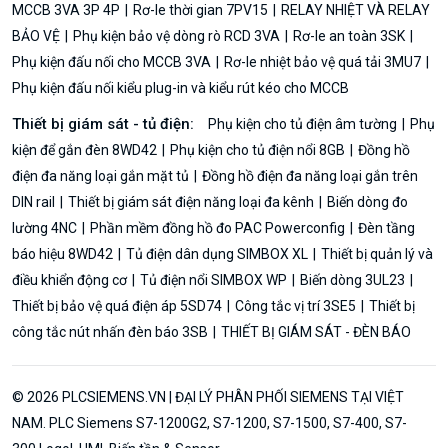
MCCB 3VA 3P 4P
Rơ-le thời gian 7PV15
RELAY NHIỆT VÀ RELAY
BẢO VỆ
Phụ kiện bảo vệ dòng rò RCD 3VA
Rơ-le an toàn 3SK
Phụ kiện đấu nối cho MCCB 3VA
Rơ-le nhiệt bảo vệ quá tải 3MU7
Phụ kiện đấu nối kiểu plug-in và kiểu rút kéo cho MCCB
Thiết bị giám sát - tủ điện:
Phụ kiện cho tủ điện âm tường
Phụ
kiện để gắn đèn 8WD42
Phụ kiện cho tủ điện nổi 8GB
Đồng hồ
điện đa năng loại gắn mặt tủ
Đồng hồ điện đa năng loại gắn trên
DIN rail
Thiết bị giám sát điện năng loại đa kênh
Biến dòng đo
lường 4NC
Phần mềm đồng hồ đo PAC Powerconfig
Đèn tầng
báo hiệu 8WD42
Tủ điện dân dụng SIMBOX XL
Thiết bị quản lý và
điều khiển động cơ
Tủ điện nổi SIMBOX WP
Biến dòng 3UL23
Thiết bị bảo vệ quá điện áp 5SD74
Công tắc vị trí 3SE5
Thiết bị
công tắc nút nhấn đèn báo 3SB
THIẾT BỊ GIÁM SÁT - ĐÈN BÁO
© 2026 PLCSIEMENS.VN | ĐẠI LÝ PHÂN PHỐI SIEMENS TẠI VIỆT
NAM. PLC Siemens S7-1200G2, S7-1200, S7-1500, S7-400, S7-