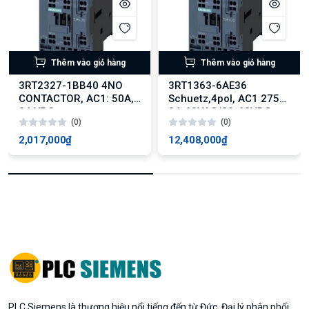
Thêm vào giỏ hàng
Thêm vào giỏ hàng
3RT2327-1BB40 4NO
3RT1363-6AE36
CONTACTOR, AC1: 50A,
Schuetz,4pol, AC1 275A
24 VDC
24-60VAC/20-60VDC
(0)
(0)
2,017,000₫
12,408,000₫
PLC Siemens là thương hiệu nổi tiếng đến từ Đức. Đại lý phân phối