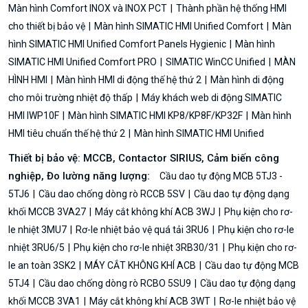
Màn hình Comfort INOX và INOX PCT
Thành phần hệ thống HMI
cho thiết bị bảo vệ
Màn hình SIMATIC HMI Unified Comfort
Màn
hình SIMATIC HMI Unified Comfort Panels Hygienic
Màn hình
SIMATIC HMI Unified Comfort PRO
SIMATIC WinCC Unified
MÀN
HÌNH HMI
Màn hình HMI di động thế hệ thứ 2
Màn hình di động
cho môi trường nhiệt độ thấp
Máy khách web di động SIMATIC
HMI IWP10F
Màn hình SIMATIC HMI KP8/KP8F/KP32F
Màn hình
HMI tiêu chuẩn thế hệ thứ 2
Màn hình SIMATIC HMI Unified
Thiết bị bảo vệ: MCCB, Contactor SIRIUS, Cảm biến công
nghiệp, Đo lường năng lượng:
Cầu dao tự động MCB 5TJ3 -
5TJ6
Cầu dao chống dòng rò RCCB 5SV
Cầu dao tự động dạng
khối MCCB 3VA27
Máy cắt không khí ACB 3WJ
Phụ kiện cho rơ-
le nhiệt 3MU7
Rơ-le nhiệt bảo vệ quá tải 3RU6
Phụ kiện cho rơ-le
nhiệt 3RU6/5
Phụ kiện cho rơ-le nhiệt 3RB30/31
Phụ kiện cho rơ-
le an toàn 3SK2
MÁY CẮT KHÔNG KHÍ ACB
Cầu dao tự động MCB
5TJ4
Cầu dao chống dòng rò RCBO 5SU9
Cầu dao tự động dạng
khối MCCB 3VA1
Máy cắt không khí ACB 3WT
Rơ-le nhiệt bảo vệ