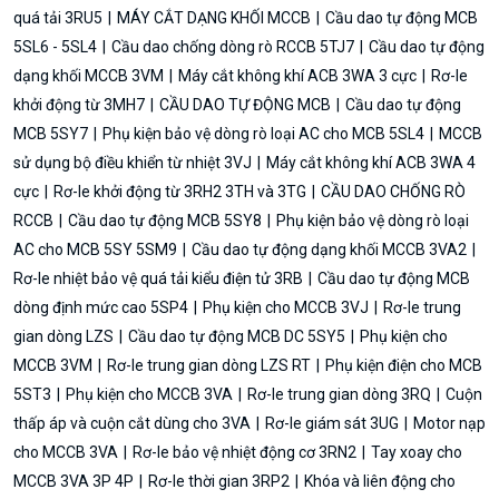
quá tải 3RU5
MÁY CẮT DẠNG KHỐI MCCB
Cầu dao tự động MCB
5SL6 - 5SL4
Cầu dao chống dòng rò RCCB 5TJ7
Cầu dao tự động
dạng khối MCCB 3VM
Máy cắt không khí ACB 3WA 3 cực
Rơ-le
khởi động từ 3MH7
CẦU DAO TỰ ĐỘNG MCB
Cầu dao tự động
MCB 5SY7
Phụ kiện bảo vệ dòng rò loại AC cho MCB 5SL4
MCCB
sử dụng bộ điều khiển từ nhiệt 3VJ
Máy cắt không khí ACB 3WA 4
cực
Rơ-le khởi động từ 3RH2 3TH và 3TG
CẦU DAO CHỐNG RÒ
RCCB
Cầu dao tự động MCB 5SY8
Phụ kiện bảo vệ dòng rò loại
AC cho MCB 5SY 5SM9
Cầu dao tự động dạng khối MCCB 3VA2
Rơ-le nhiệt bảo vệ quá tải kiểu điện tử 3RB
Cầu dao tự động MCB
dòng định mức cao 5SP4
Phụ kiện cho MCCB 3VJ
Rơ-le trung
gian dòng LZS
Cầu dao tự động MCB DC 5SY5
Phụ kiện cho
MCCB 3VM
Rơ-le trung gian dòng LZS RT
Phụ kiện điện cho MCB
5ST3
Phụ kiện cho MCCB 3VA
Rơ-le trung gian dòng 3RQ
Cuộn
thấp áp và cuộn cắt dùng cho 3VA
Rơ-le giám sát 3UG
Motor nạp
cho MCCB 3VA
Rơ-le bảo vệ nhiệt động cơ 3RN2
Tay xoay cho
MCCB 3VA 3P 4P
Rơ-le thời gian 3RP2
Khóa và liên động cho