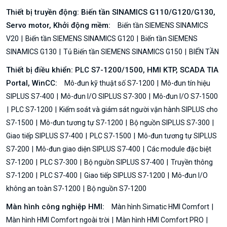
Thiết bị truyền động: Biến tần SINAMICS G110/G120/G130,
Servo motor, Khởi động mềm:
Biến tần SIEMENS SINAMICS
V20
Biến tần SIEMENS SINAMICS G120
Biến tần SIEMENS
SINAMICS G130
Tủ Biến tần SIEMENS SINAMICS G150
BIẾN TẦN
Thiết bị điều khiển: PLC S7-1200/1500, HMI KTP, SCADA TIA
Portal, WinCC:
Mô-đun kỹ thuật số S7-1200
Mô-đun tín hiệu
SIPLUS S7-400
Mô-đun I/O SIPLUS S7-300
Mô-đun I/O S7-1500
PLC S7-1200
Kiểm soát và giám sát người vận hành SIPLUS cho
S7-1500
Mô-đun tương tự S7-1200
Bộ nguồn SIPLUS S7-300
Giao tiếp SIPLUS S7-400
PLC S7-1500
Mô-đun tương tự SIPLUS
S7-200
Mô-đun giao diện SIPLUS S7-400
Các module đặc biệt
S7-1200
PLC S7-300
Bộ nguồn SIPLUS S7-400
Truyền thông
S7-1200
PLC S7-400
Giao tiếp SIPLUS S7-1200
Mô-đun I/O
không an toàn S7-1200
Bộ nguồn S7-1200
Màn hình công nghiệp HMI:
Màn hình Simatic HMI Comfort
Màn hình HMI Comfort ngoài trời
Màn hình HMI Comfort PRO