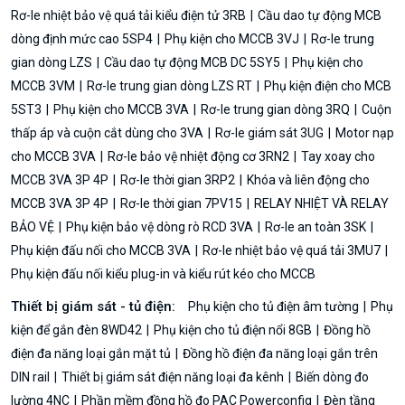
Rơ-le nhiệt bảo vệ quá tải kiểu điện tử 3RB
Cầu dao tự động MCB
dòng định mức cao 5SP4
Phụ kiện cho MCCB 3VJ
Rơ-le trung
gian dòng LZS
Cầu dao tự động MCB DC 5SY5
Phụ kiện cho
MCCB 3VM
Rơ-le trung gian dòng LZS RT
Phụ kiện điện cho MCB
5ST3
Phụ kiện cho MCCB 3VA
Rơ-le trung gian dòng 3RQ
Cuộn
thấp áp và cuộn cắt dùng cho 3VA
Rơ-le giám sát 3UG
Motor nạp
cho MCCB 3VA
Rơ-le bảo vệ nhiệt động cơ 3RN2
Tay xoay cho
MCCB 3VA 3P 4P
Rơ-le thời gian 3RP2
Khóa và liên động cho
MCCB 3VA 3P 4P
Rơ-le thời gian 7PV15
RELAY NHIỆT VÀ RELAY
BẢO VỆ
Phụ kiện bảo vệ dòng rò RCD 3VA
Rơ-le an toàn 3SK
Phụ kiện đấu nối cho MCCB 3VA
Rơ-le nhiệt bảo vệ quá tải 3MU7
Phụ kiện đấu nối kiểu plug-in và kiểu rút kéo cho MCCB
Thiết bị giám sát - tủ điện:
Phụ kiện cho tủ điện âm tường
Phụ
kiện để gắn đèn 8WD42
Phụ kiện cho tủ điện nổi 8GB
Đồng hồ
điện đa năng loại gắn mặt tủ
Đồng hồ điện đa năng loại gắn trên
DIN rail
Thiết bị giám sát điện năng loại đa kênh
Biến dòng đo
lường 4NC
Phần mềm đồng hồ đo PAC Powerconfig
Đèn tầng