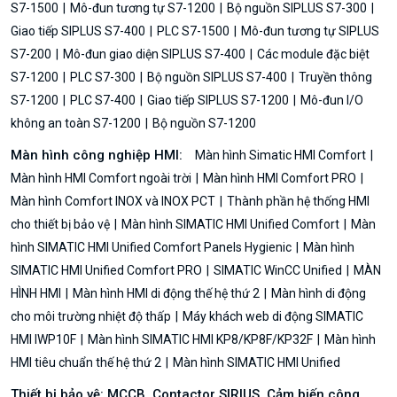
S7-1500
Mô-đun tương tự S7-1200
Bộ nguồn SIPLUS S7-300
Giao tiếp SIPLUS S7-400
PLC S7-1500
Mô-đun tương tự SIPLUS
S7-200
Mô-đun giao diện SIPLUS S7-400
Các module đặc biệt
S7-1200
PLC S7-300
Bộ nguồn SIPLUS S7-400
Truyền thông
S7-1200
PLC S7-400
Giao tiếp SIPLUS S7-1200
Mô-đun I/O
không an toàn S7-1200
Bộ nguồn S7-1200
Màn hình công nghiệp HMI:
Màn hình Simatic HMI Comfort
Màn hình HMI Comfort ngoài trời
Màn hình HMI Comfort PRO
Màn hình Comfort INOX và INOX PCT
Thành phần hệ thống HMI
cho thiết bị bảo vệ
Màn hình SIMATIC HMI Unified Comfort
Màn
hình SIMATIC HMI Unified Comfort Panels Hygienic
Màn hình
SIMATIC HMI Unified Comfort PRO
SIMATIC WinCC Unified
MÀN
HÌNH HMI
Màn hình HMI di động thế hệ thứ 2
Màn hình di động
cho môi trường nhiệt độ thấp
Máy khách web di động SIMATIC
HMI IWP10F
Màn hình SIMATIC HMI KP8/KP8F/KP32F
Màn hình
HMI tiêu chuẩn thế hệ thứ 2
Màn hình SIMATIC HMI Unified
Thiết bị bảo vệ: MCCB, Contactor SIRIUS, Cảm biến công