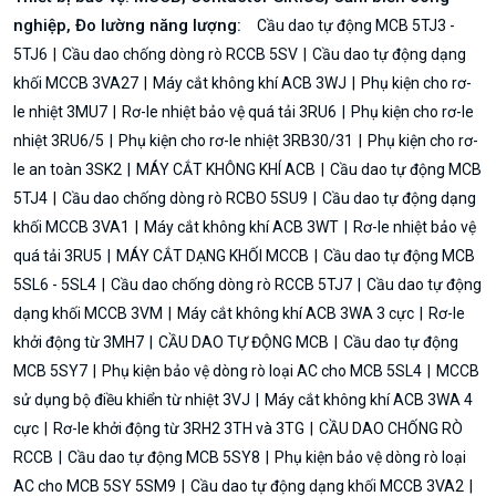
nghiệp, Đo lường năng lượng:
Cầu dao tự động MCB 5TJ3 -
5TJ6
Cầu dao chống dòng rò RCCB 5SV
Cầu dao tự động dạng
khối MCCB 3VA27
Máy cắt không khí ACB 3WJ
Phụ kiện cho rơ-
le nhiệt 3MU7
Rơ-le nhiệt bảo vệ quá tải 3RU6
Phụ kiện cho rơ-le
nhiệt 3RU6/5
Phụ kiện cho rơ-le nhiệt 3RB30/31
Phụ kiện cho rơ-
le an toàn 3SK2
MÁY CẮT KHÔNG KHÍ ACB
Cầu dao tự động MCB
5TJ4
Cầu dao chống dòng rò RCBO 5SU9
Cầu dao tự động dạng
khối MCCB 3VA1
Máy cắt không khí ACB 3WT
Rơ-le nhiệt bảo vệ
quá tải 3RU5
MÁY CẮT DẠNG KHỐI MCCB
Cầu dao tự động MCB
5SL6 - 5SL4
Cầu dao chống dòng rò RCCB 5TJ7
Cầu dao tự động
dạng khối MCCB 3VM
Máy cắt không khí ACB 3WA 3 cực
Rơ-le
khởi động từ 3MH7
CẦU DAO TỰ ĐỘNG MCB
Cầu dao tự động
MCB 5SY7
Phụ kiện bảo vệ dòng rò loại AC cho MCB 5SL4
MCCB
sử dụng bộ điều khiển từ nhiệt 3VJ
Máy cắt không khí ACB 3WA 4
cực
Rơ-le khởi động từ 3RH2 3TH và 3TG
CẦU DAO CHỐNG RÒ
RCCB
Cầu dao tự động MCB 5SY8
Phụ kiện bảo vệ dòng rò loại
AC cho MCB 5SY 5SM9
Cầu dao tự động dạng khối MCCB 3VA2