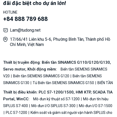
đãi đặc biệt cho dự án lớn!
HOTLINE
+84 888 789 688
Lam@tudong.net
17/66/41 Liên khu 5-6, Phường Bình Tân, Thành phố Hồ
Chí Minh, Việt Nam
Thiết bị truyền động: Biến tần SINAMICS G110/G120/G130,
Servo motor, Khởi động mềm:
Biến tần SIEMENS SINAMICS
V20
Biến tần SIEMENS SINAMICS G120
Biến tần SIEMENS
SINAMICS G130
Tủ Biến tần SIEMENS SINAMICS G150
BIẾN TẦN
Thiết bị điều khiển: PLC S7-1200/1500, HMI KTP, SCADA TIA
Portal, WinCC:
Mô-đun kỹ thuật số S7-1200
Mô-đun tín hiệu
SIPLUS S7-400
Mô-đun I/O SIPLUS S7-300
Mô-đun I/O S7-1500
PLC S7-1200
Kiểm soát và giám sát người vận hành SIPLUS cho