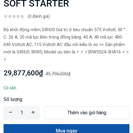
SOFT STARTER
(0 đánh giá)
Bộ khởi động mềm SIRIUS Giá trị ở tiêu chuẩn 575 Voltolt, 50 °
C: 26 A, 20 mã lực Bên trong đồng bằng: 45 A, 40 mã lực 400-
690 Voltolt AC, 115 Voltolt AC đầu nối kiểu lò xo >> Sản phẩm
mới là SIRIUS 3RW5, Model ưu tiên là ⚡️ ⚡️ ⚡️3RW5524-3HA16 ⚡️ ⚡️
⚡️
29,877,600₫
49,796,000₫
Có sẵn
Số lượng
Thêm vào giỏ hàng
Mua ngay