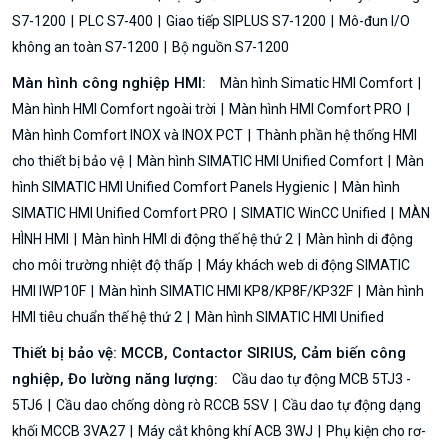
S7-1200
PLC S7-400
Giao tiếp SIPLUS S7-1200
Mô-đun I/O
không an toàn S7-1200
Bộ nguồn S7-1200
Màn hình công nghiệp HMI:
Màn hình Simatic HMI Comfort
Màn hình HMI Comfort ngoài trời
Màn hình HMI Comfort PRO
Màn hình Comfort INOX và INOX PCT
Thành phần hệ thống HMI
cho thiết bị bảo vệ
Màn hình SIMATIC HMI Unified Comfort
Màn
hình SIMATIC HMI Unified Comfort Panels Hygienic
Màn hình
SIMATIC HMI Unified Comfort PRO
SIMATIC WinCC Unified
MÀN
HÌNH HMI
Màn hình HMI di động thế hệ thứ 2
Màn hình di động
cho môi trường nhiệt độ thấp
Máy khách web di động SIMATIC
HMI IWP10F
Màn hình SIMATIC HMI KP8/KP8F/KP32F
Màn hình
HMI tiêu chuẩn thế hệ thứ 2
Màn hình SIMATIC HMI Unified
Thiết bị bảo vệ: MCCB, Contactor SIRIUS, Cảm biến công
nghiệp, Đo lường năng lượng:
Cầu dao tự động MCB 5TJ3 -
5TJ6
Cầu dao chống dòng rò RCCB 5SV
Cầu dao tự động dạng
khối MCCB 3VA27
Máy cắt không khí ACB 3WJ
Phụ kiện cho rơ-