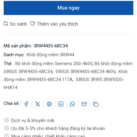
Mua ngay
So sánh
Thêm vào yêu thích
Mã sản phẩm:
3RW4435-6BC34
Danh mục:
Khởi động mềm 3RW44
Thẻ:
Bộ khởi động mềm Siemens 200-460V
,
Bộ khởi động mềm
SIRIUS 3RW4435-6BC34
,
SIRIUS 3RW4435-6BC34 460V
,
Khởi
động mềm 3RW4435-6BC34 117A
,
SIRIUS 3RW5 3RW5535-
6HA14
Chia sẻ:
Dịch vụ & khuyến mãi
Ưu đãi 3-5% cho khách hàng đăng ký tài khoản
Mua càng nhiều, chiết khấu càng cao