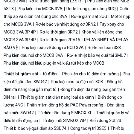
MCCB 3VM
Rơ-le trung gian dòng LZS RT
Phụ kiện điện cho MCB
5ST3
Phụ kiện cho MCCB 3VA
Rơ-le trung gian dòng 3RQ
Cuộn
thấp áp và cuộn cắt dùng cho 3VA
Rơ-le giám sát 3UG
Motor nạp
cho MCCB 3VA
Rơ-le bảo vệ nhiệt động cơ 3RN2
Tay xoay cho
MCCB 3VA 3P 4P
Rơ-le thời gian 3RP2
Khóa và liên động cho
MCCB 3VA 3P 4P
Rơ-le thời gian 7PV15
RELAY NHIỆT VÀ RELAY
BẢO VỆ
Phụ kiện bảo vệ dòng rò RCD 3VA
Rơ-le an toàn 3SK
Phụ kiện đấu nối cho MCCB 3VA
Rơ-le nhiệt bảo vệ quá tải 3MU7
Phụ kiện đấu nối kiểu plug-in và kiểu rút kéo cho MCCB
Thiết bị giám sát - tủ điện:
Phụ kiện cho tủ điện âm tường
Phụ
kiện để gắn đèn 8WD42
Phụ kiện cho tủ điện nổi 8GB
Đồng hồ
điện đa năng loại gắn mặt tủ
Đồng hồ điện đa năng loại gắn trên
DIN rail
Thiết bị giám sát điện năng loại đa kênh
Biến dòng đo
lường 4NC
Phần mềm đồng hồ đo PAC Powerconfig
Đèn tầng
báo hiệu 8WD42
Tủ điện dân dụng SIMBOX XL
Thiết bị quản lý và
điều khiển động cơ
Tủ điện nổi SIMBOX WP
Biến dòng 3UL23
Thiết bị bảo vệ quá điện áp 5SD74
Công tắc vị trí 3SE5
Thiết bị