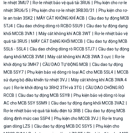
le nhiệt 3MU7
Rơ-le nhiệt bảo vệ quá tải 3RU6
Phụ kiện cho rơ-le
nhiệt 3RU6/5
Phụ kiện cho rơ-le nhiệt 3RB30/31
Phụ kiện cho rơ-
le an toàn 3SK2
MÁY CẮT KHÔNG KHÍ ACB
Cầu dao tự động MCB
5TJ4
Cầu dao chống dòng rò RCBO 5SU9
Cầu dao tự động dạng
khối MCCB 3VA1
Máy cắt không khí ACB 3WT
Rơ-le nhiệt bảo vệ
quá tải 3RU5
MÁY CẮT DẠNG KHỐI MCCB
Cầu dao tự động MCB
5SL6 - 5SL4
Cầu dao chống dòng rò RCCB 5TJ7
Cầu dao tự động
dạng khối MCCB 3VM
Máy cắt không khí ACB 3WA 3 cực
Rơ-le
khởi động từ 3MH7
CẦU DAO TỰ ĐỘNG MCB
Cầu dao tự động
MCB 5SY7
Phụ kiện bảo vệ dòng rò loại AC cho MCB 5SL4
MCCB
sử dụng bộ điều khiển từ nhiệt 3VJ
Máy cắt không khí ACB 3WA 4
cực
Rơ-le khởi động từ 3RH2 3TH và 3TG
CẦU DAO CHỐNG RÒ
RCCB
Cầu dao tự động MCB 5SY8
Phụ kiện bảo vệ dòng rò loại
AC cho MCB 5SY 5SM9
Cầu dao tự động dạng khối MCCB 3VA2
Rơ-le nhiệt bảo vệ quá tải kiểu điện tử 3RB
Cầu dao tự động MCB
dòng định mức cao 5SP4
Phụ kiện cho MCCB 3VJ
Rơ-le trung
gian dòng LZS
Cầu dao tự động MCB DC 5SY5
Phụ kiện cho