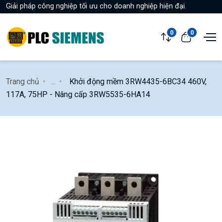
Giải pháp công nghiệp tối ưu cho doanh nghiệp hiện đại.
0
0
Trang chủ
...
Khởi động mềm 3RW4435-6BC34 460V,
117A, 75HP - Nâng cấp 3RW5535-6HA14