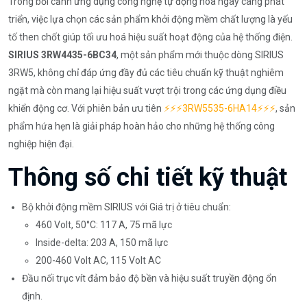
Trong bối cảnh ứng dụng công nghệ tự động hóa ngày càng phát
triển, việc lựa chọn các sản phẩm khởi động mềm chất lượng là yếu
tố then chốt giúp tối ưu hoá hiệu suất hoạt động của hệ thống điện.
SIRIUS 3RW4435-6BC34
, một sản phẩm mới thuộc dòng SIRIUS
3RW5, không chỉ đáp ứng đầy đủ các tiêu chuẩn kỹ thuật nghiêm
ngặt mà còn mang lại hiệu suất vượt trội trong các ứng dụng điều
khiển động cơ. Với phiên bản ưu tiên
⚡️⚡️⚡️3RW5535-6HA14⚡️⚡️⚡️
, sản
phẩm hứa hẹn là giải pháp hoàn hảo cho những hệ thống công
nghiệp hiện đại.
Thông số chi tiết kỹ thuật
Bộ khởi động mềm SIRIUS với Giá trị ở tiêu chuẩn:
460 Volt, 50°C: 117 A, 75 mã lực
Inside-delta: 203 A, 150 mã lực
200-460 Volt AC, 115 Volt AC
Đầu nối trục vít đảm bảo độ bền và hiệu suất truyền động ổn
định.