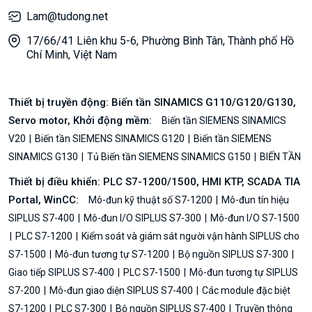
Lam@tudong.net
17/66/41 Liên khu 5-6, Phường Bình Tân, Thành phố Hồ
Chí Minh, Việt Nam
Thiết bị truyền động: Biến tần SINAMICS G110/G120/G130,
Servo motor, Khởi động mềm:
Biến tần SIEMENS SINAMICS
V20
Biến tần SIEMENS SINAMICS G120
Biến tần SIEMENS
SINAMICS G130
Tủ Biến tần SIEMENS SINAMICS G150
BIẾN TẦN
Thiết bị điều khiển: PLC S7-1200/1500, HMI KTP, SCADA TIA
Portal, WinCC:
Mô-đun kỹ thuật số S7-1200
Mô-đun tín hiệu
SIPLUS S7-400
Mô-đun I/O SIPLUS S7-300
Mô-đun I/O S7-1500
PLC S7-1200
Kiểm soát và giám sát người vận hành SIPLUS cho
S7-1500
Mô-đun tương tự S7-1200
Bộ nguồn SIPLUS S7-300
Giao tiếp SIPLUS S7-400
PLC S7-1500
Mô-đun tương tự SIPLUS
S7-200
Mô-đun giao diện SIPLUS S7-400
Các module đặc biệt
S7-1200
PLC S7-300
Bộ nguồn SIPLUS S7-400
Truyền thông