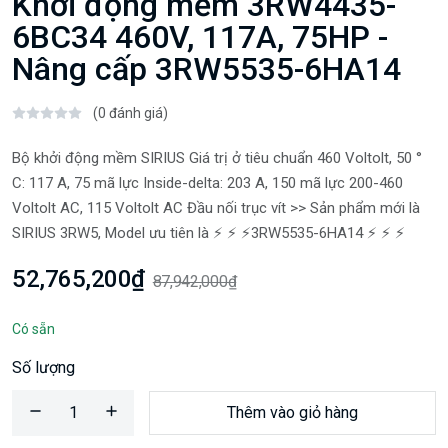
Khởi động mềm 3RW4435-
6BC34 460V, 117A, 75HP -
Nâng cấp 3RW5535-6HA14
(0 đánh giá)
Bộ khởi động mềm SIRIUS Giá trị ở tiêu chuẩn 460 Voltolt, 50 °
C: 117 A, 75 mã lực Inside-delta: 203 A, 150 mã lực 200-460
Voltolt AC, 115 Voltolt AC Đầu nối trục vít >> Sản phẩm mới là
SIRIUS 3RW5, Model ưu tiên là ⚡️ ⚡️ ⚡️3RW5535-6HA14 ⚡️ ⚡️ ⚡️
52,765,200₫
87,942,000₫
Có sẵn
Số lượng
Thêm vào giỏ hàng