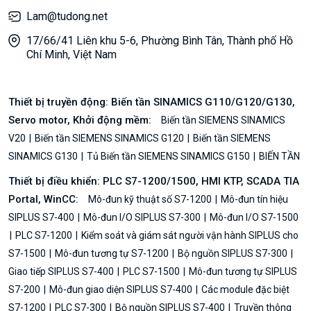
Lam@tudong.net
17/66/41 Liên khu 5-6, Phường Bình Tân, Thành phố Hồ
Chí Minh, Việt Nam
Thiết bị truyền động: Biến tần SINAMICS G110/G120/G130,
Servo motor, Khởi động mềm:
Biến tần SIEMENS SINAMICS
V20
Biến tần SIEMENS SINAMICS G120
Biến tần SIEMENS
SINAMICS G130
Tủ Biến tần SIEMENS SINAMICS G150
BIẾN TẦN
Thiết bị điều khiển: PLC S7-1200/1500, HMI KTP, SCADA TIA
Portal, WinCC:
Mô-đun kỹ thuật số S7-1200
Mô-đun tín hiệu
SIPLUS S7-400
Mô-đun I/O SIPLUS S7-300
Mô-đun I/O S7-1500
PLC S7-1200
Kiểm soát và giám sát người vận hành SIPLUS cho
S7-1500
Mô-đun tương tự S7-1200
Bộ nguồn SIPLUS S7-300
Giao tiếp SIPLUS S7-400
PLC S7-1500
Mô-đun tương tự SIPLUS
S7-200
Mô-đun giao diện SIPLUS S7-400
Các module đặc biệt
S7-1200
PLC S7-300
Bộ nguồn SIPLUS S7-400
Truyền thông