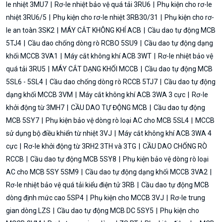
le nhiệt 3MU7
Rơ-le nhiệt bảo vệ quá tải 3RU6
Phụ kiện cho rơ-le
nhiệt 3RU6/5
Phụ kiện cho rơ-le nhiệt 3RB30/31
Phụ kiện cho rơ-
le an toàn 3SK2
MÁY CẮT KHÔNG KHÍ ACB
Cầu dao tự động MCB
5TJ4
Cầu dao chống dòng rò RCBO 5SU9
Cầu dao tự động dạng
khối MCCB 3VA1
Máy cắt không khí ACB 3WT
Rơ-le nhiệt bảo vệ
quá tải 3RU5
MÁY CẮT DẠNG KHỐI MCCB
Cầu dao tự động MCB
5SL6 - 5SL4
Cầu dao chống dòng rò RCCB 5TJ7
Cầu dao tự động
dạng khối MCCB 3VM
Máy cắt không khí ACB 3WA 3 cực
Rơ-le
khởi động từ 3MH7
CẦU DAO TỰ ĐỘNG MCB
Cầu dao tự động
MCB 5SY7
Phụ kiện bảo vệ dòng rò loại AC cho MCB 5SL4
MCCB
sử dụng bộ điều khiển từ nhiệt 3VJ
Máy cắt không khí ACB 3WA 4
cực
Rơ-le khởi động từ 3RH2 3TH và 3TG
CẦU DAO CHỐNG RÒ
RCCB
Cầu dao tự động MCB 5SY8
Phụ kiện bảo vệ dòng rò loại
AC cho MCB 5SY 5SM9
Cầu dao tự động dạng khối MCCB 3VA2
Rơ-le nhiệt bảo vệ quá tải kiểu điện tử 3RB
Cầu dao tự động MCB
dòng định mức cao 5SP4
Phụ kiện cho MCCB 3VJ
Rơ-le trung
gian dòng LZS
Cầu dao tự động MCB DC 5SY5
Phụ kiện cho