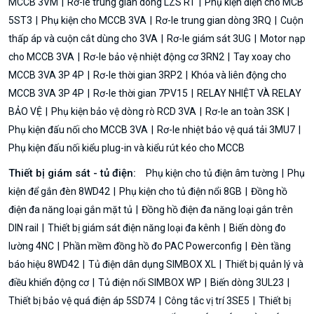
MCCB 3VM
Rơ-le trung gian dòng LZS RT
Phụ kiện điện cho MCB
5ST3
Phụ kiện cho MCCB 3VA
Rơ-le trung gian dòng 3RQ
Cuộn
thấp áp và cuộn cắt dùng cho 3VA
Rơ-le giám sát 3UG
Motor nạp
cho MCCB 3VA
Rơ-le bảo vệ nhiệt động cơ 3RN2
Tay xoay cho
MCCB 3VA 3P 4P
Rơ-le thời gian 3RP2
Khóa và liên động cho
MCCB 3VA 3P 4P
Rơ-le thời gian 7PV15
RELAY NHIỆT VÀ RELAY
BẢO VỆ
Phụ kiện bảo vệ dòng rò RCD 3VA
Rơ-le an toàn 3SK
Phụ kiện đấu nối cho MCCB 3VA
Rơ-le nhiệt bảo vệ quá tải 3MU7
Phụ kiện đấu nối kiểu plug-in và kiểu rút kéo cho MCCB
Thiết bị giám sát - tủ điện:
Phụ kiện cho tủ điện âm tường
Phụ
kiện để gắn đèn 8WD42
Phụ kiện cho tủ điện nổi 8GB
Đồng hồ
điện đa năng loại gắn mặt tủ
Đồng hồ điện đa năng loại gắn trên
DIN rail
Thiết bị giám sát điện năng loại đa kênh
Biến dòng đo
lường 4NC
Phần mềm đồng hồ đo PAC Powerconfig
Đèn tầng
báo hiệu 8WD42
Tủ điện dân dụng SIMBOX XL
Thiết bị quản lý và
điều khiển động cơ
Tủ điện nổi SIMBOX WP
Biến dòng 3UL23
Thiết bị bảo vệ quá điện áp 5SD74
Công tắc vị trí 3SE5
Thiết bị