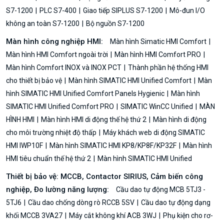
S7-1200
PLC S7-400
Giao tiếp SIPLUS S7-1200
Mô-đun I/O
không an toàn S7-1200
Bộ nguồn S7-1200
Màn hình công nghiệp HMI:
Màn hình Simatic HMI Comfort
Màn hình HMI Comfort ngoài trời
Màn hình HMI Comfort PRO
Màn hình Comfort INOX và INOX PCT
Thành phần hệ thống HMI
cho thiết bị bảo vệ
Màn hình SIMATIC HMI Unified Comfort
Màn
hình SIMATIC HMI Unified Comfort Panels Hygienic
Màn hình
SIMATIC HMI Unified Comfort PRO
SIMATIC WinCC Unified
MÀN
HÌNH HMI
Màn hình HMI di động thế hệ thứ 2
Màn hình di động
cho môi trường nhiệt độ thấp
Máy khách web di động SIMATIC
HMI IWP10F
Màn hình SIMATIC HMI KP8/KP8F/KP32F
Màn hình
HMI tiêu chuẩn thế hệ thứ 2
Màn hình SIMATIC HMI Unified
Thiết bị bảo vệ: MCCB, Contactor SIRIUS, Cảm biến công
nghiệp, Đo lường năng lượng:
Cầu dao tự động MCB 5TJ3 -
5TJ6
Cầu dao chống dòng rò RCCB 5SV
Cầu dao tự động dạng
khối MCCB 3VA27
Máy cắt không khí ACB 3WJ
Phụ kiện cho rơ-