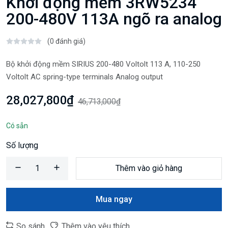
Khởi động mềm 3RW5234
200-480V 113A ngõ ra analog
(0 đánh giá)
Bộ khởi động mềm SIRIUS 200-480 Voltolt 113 A, 110-250
Voltolt AC spring-type terminals Analog output
28,027,800₫
46,713,000₫
Có sẵn
Số lượng
Thêm vào giỏ hàng
Mua ngay
So sánh
Thêm vào yêu thích