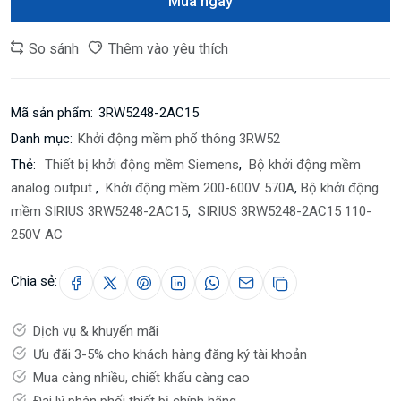
Mua ngay
So sánh
Thêm vào yêu thích
Mã sản phẩm:
3RW5248-2AC15
Danh mục:
Khởi động mềm phổ thông 3RW52
Thẻ:
Thiết bị khởi động mềm Siemens
,
Bộ khởi động mềm
analog output
,
Khởi động mềm 200-600V 570A
,
Bộ khởi động
mềm SIRIUS 3RW5248-2AC15
,
SIRIUS 3RW5248-2AC15 110-
250V AC
Chia sẻ:
Dịch vụ & khuyến mãi
Ưu đãi 3-5% cho khách hàng đăng ký tài khoản
Mua càng nhiều, chiết khấu càng cao
Đại lý phân phối thiết bị chính hãng