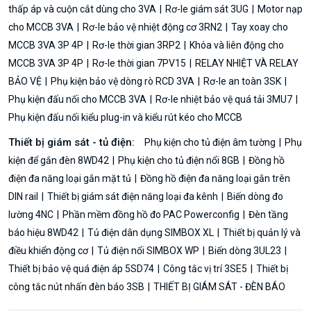
thấp áp và cuộn cắt dùng cho 3VA
Rơ-le giám sát 3UG
Motor nạp
cho MCCB 3VA
Rơ-le bảo vệ nhiệt động cơ 3RN2
Tay xoay cho
MCCB 3VA 3P 4P
Rơ-le thời gian 3RP2
Khóa và liên động cho
MCCB 3VA 3P 4P
Rơ-le thời gian 7PV15
RELAY NHIỆT VÀ RELAY
BẢO VỆ
Phụ kiện bảo vệ dòng rò RCD 3VA
Rơ-le an toàn 3SK
Phụ kiện đấu nối cho MCCB 3VA
Rơ-le nhiệt bảo vệ quá tải 3MU7
Phụ kiện đấu nối kiểu plug-in và kiểu rút kéo cho MCCB
Thiết bị giám sát - tủ điện:
Phụ kiện cho tủ điện âm tường
Phụ
kiện để gắn đèn 8WD42
Phụ kiện cho tủ điện nổi 8GB
Đồng hồ
điện đa năng loại gắn mặt tủ
Đồng hồ điện đa năng loại gắn trên
DIN rail
Thiết bị giám sát điện năng loại đa kênh
Biến dòng đo
lường 4NC
Phần mềm đồng hồ đo PAC Powerconfig
Đèn tầng
báo hiệu 8WD42
Tủ điện dân dụng SIMBOX XL
Thiết bị quản lý và
điều khiển động cơ
Tủ điện nổi SIMBOX WP
Biến dòng 3UL23
Thiết bị bảo vệ quá điện áp 5SD74
Công tắc vị trí 3SE5
Thiết bị
công tắc nút nhấn đèn báo 3SB
THIẾT BỊ GIÁM SÁT - ĐÈN BÁO