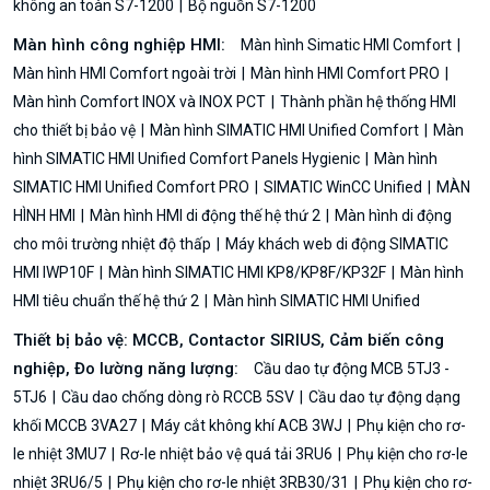
không an toàn S7-1200
Bộ nguồn S7-1200
Màn hình công nghiệp HMI:
Màn hình Simatic HMI Comfort
Màn hình HMI Comfort ngoài trời
Màn hình HMI Comfort PRO
Màn hình Comfort INOX và INOX PCT
Thành phần hệ thống HMI
cho thiết bị bảo vệ
Màn hình SIMATIC HMI Unified Comfort
Màn
hình SIMATIC HMI Unified Comfort Panels Hygienic
Màn hình
SIMATIC HMI Unified Comfort PRO
SIMATIC WinCC Unified
MÀN
HÌNH HMI
Màn hình HMI di động thế hệ thứ 2
Màn hình di động
cho môi trường nhiệt độ thấp
Máy khách web di động SIMATIC
HMI IWP10F
Màn hình SIMATIC HMI KP8/KP8F/KP32F
Màn hình
HMI tiêu chuẩn thế hệ thứ 2
Màn hình SIMATIC HMI Unified
Thiết bị bảo vệ: MCCB, Contactor SIRIUS, Cảm biến công
nghiệp, Đo lường năng lượng:
Cầu dao tự động MCB 5TJ3 -
5TJ6
Cầu dao chống dòng rò RCCB 5SV
Cầu dao tự động dạng
khối MCCB 3VA27
Máy cắt không khí ACB 3WJ
Phụ kiện cho rơ-
le nhiệt 3MU7
Rơ-le nhiệt bảo vệ quá tải 3RU6
Phụ kiện cho rơ-le
nhiệt 3RU6/5
Phụ kiện cho rơ-le nhiệt 3RB30/31
Phụ kiện cho rơ-