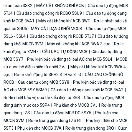
le an toàn 3SK2
MÁY CẮT KHÔNG KHÍ ACB
Cầu dao tự động MCB
5TJ4
Cầu dao chống dòng rò RCBO 5SU9
Cầu dao tự động dạng
khối MCCB 3VA1
Máy cắt không khí ACB 3WT
Rơ-le nhiệt bảo vệ
quá tải 3RU5
MÁY CẮT DẠNG KHỐI MCCB
Cầu dao tự động MCB
5SL6 - 5SL4
Cầu dao chống dòng rò RCCB 5TJ7
Cầu dao tự động
dạng khối MCCB 3VM
Máy cắt không khí ACB 3WA 3 cực
Rơ-le
khởi động từ 3MH7
CẦU DAO TỰ ĐỘNG MCB
Cầu dao tự động
MCB 5SY7
Phụ kiện bảo vệ dòng rò loại AC cho MCB 5SL4
MCCB
sử dụng bộ điều khiển từ nhiệt 3VJ
Máy cắt không khí ACB 3WA 4
cực
Rơ-le khởi động từ 3RH2 3TH và 3TG
CẦU DAO CHỐNG RÒ
RCCB
Cầu dao tự động MCB 5SY8
Phụ kiện bảo vệ dòng rò loại
AC cho MCB 5SY 5SM9
Cầu dao tự động dạng khối MCCB 3VA2
Rơ-le nhiệt bảo vệ quá tải kiểu điện tử 3RB
Cầu dao tự động MCB
dòng định mức cao 5SP4
Phụ kiện cho MCCB 3VJ
Rơ-le trung
gian dòng LZS
Cầu dao tự động MCB DC 5SY5
Phụ kiện cho
MCCB 3VM
Rơ-le trung gian dòng LZS RT
Phụ kiện điện cho MCB
5ST3
Phụ kiện cho MCCB 3VA
Rơ-le trung gian dòng 3RQ
Cuộn