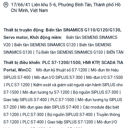
17/66/41 Liên khu 5-6, Phường Bình Tân, Thành phố Hồ
Chí Minh, Việt Nam
Thiết bị truyền động: Biến tần SINAMICS G110/G120/G130,
Servo motor, Khởi động mềm:
Biến tần SIEMENS SINAMICS
V20
Biến tần SIEMENS SINAMICS G120
Biến tần SIEMENS
SINAMICS G130
Tủ Biến tần SIEMENS SINAMICS G150
BIẾN TẦN
Thiết bị điều khiển: PLC S7-1200/1500, HMI KTP, SCADA TIA
Portal, WinCC:
Mô-đun kỹ thuật số S7-1200
Mô-đun tín hiệu
SIPLUS S7-400
Mô-đun I/O SIPLUS S7-300
Mô-đun I/O S7-1500
PLC S7-1200
Kiểm soát và giám sát người vận hành SIPLUS cho
S7-1500
Mô-đun tương tự S7-1200
Bộ nguồn SIPLUS S7-300
Giao tiếp SIPLUS S7-400
PLC S7-1500
Mô-đun tương tự SIPLUS
S7-200
Mô-đun giao diện SIPLUS S7-400
Các module đặc biệt
S7-1200
PLC S7-300
Bộ nguồn SIPLUS S7-400
Truyền thông
S7-1200
PLC S7-400
Giao tiếp SIPLUS S7-1200
Mô-đun I/O