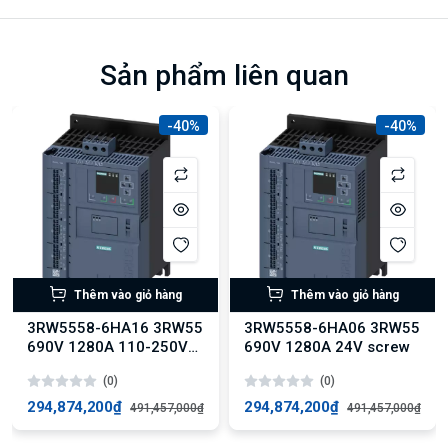
Sản phẩm liên quan
-40%
-40%
Thêm vào giỏ hàng
Thêm vào giỏ hàng
3RW5558-6HA16 3RW55
3RW5558-6HA06 3RW55
690V 1280A 110-250V
690V 1280A 24V screw
screw
(0)
(0)
294,874,200₫
294,874,200₫
491,457,000₫
491,457,000₫