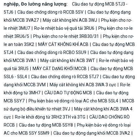
nghiệp, Đo lường năng lượng:
Cầu dao tự động MCB 5TJ3 -
5TJ6
Cầu dao chống dòng rò RCCB 5SV
Cầu dao tự động dạng
khối MCCB 3VA27
Máy cắt không khí ACB 3WJ
Phụ kiện cho rơ-
le nhiệt 3MU7
Rơ-le nhiệt bảo vệ quá tải 3RU6
Phụ kiện cho rơ-le
nhiệt 3RU6/5
Phụ kiện cho rơ-le nhiệt 3RB30/31
Phụ kiện cho rơ-
le an toàn 3SK2
MÁY CẮT KHÔNG KHÍ ACB
Cầu dao tự động MCB
5TJ4
Cầu dao chống dòng rò RCBO 5SU9
Cầu dao tự động dạng
khối MCCB 3VA1
Máy cắt không khí ACB 3WT
Rơ-le nhiệt bảo vệ
quá tải 3RU5
MÁY CẮT DẠNG KHỐI MCCB
Cầu dao tự động MCB
5SL6 - 5SL4
Cầu dao chống dòng rò RCCB 5TJ7
Cầu dao tự động
dạng khối MCCB 3VM
Máy cắt không khí ACB 3WA 3 cực
Rơ-le
khởi động từ 3MH7
CẦU DAO TỰ ĐỘNG MCB
Cầu dao tự động
MCB 5SY7
Phụ kiện bảo vệ dòng rò loại AC cho MCB 5SL4
MCCB
sử dụng bộ điều khiển từ nhiệt 3VJ
Máy cắt không khí ACB 3WA 4
cực
Rơ-le khởi động từ 3RH2 3TH và 3TG
CẦU DAO CHỐNG RÒ
RCCB
Cầu dao tự động MCB 5SY8
Phụ kiện bảo vệ dòng rò loại
AC cho MCB 5SY 5SM9
Cầu dao tự động dạng khối MCCB 3VA2