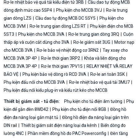
Rơ-le nhiệt bảo vệ quá tải kiểu điện tử 3RB
Cầu dao tự động MCB
dòng định mức cao 5SP4
Phụ kiện cho MCCB 3VJ
Rơ-le trung
gian dòng LZS
Cầu dao tự động MCB DC 5SY5
Phụ kiện cho
MCCB 3VM
Rơ-le trung gian dòng LZS RT
Phụ kiện điện cho MCB
5ST3
Phụ kiện cho MCCB 3VA
Rơ-le trung gian dòng 3RQ
Cuộn
thấp áp và cuộn cắt dùng cho 3VA
Rơ-le giám sát 3UG
Motor nạp
cho MCCB 3VA
Rơ-le bảo vệ nhiệt động cơ 3RN2
Tay xoay cho
MCCB 3VA 3P 4P
Rơ-le thời gian 3RP2
Khóa và liên động cho
MCCB 3VA 3P 4P
Rơ-le thời gian 7PV15
RELAY NHIỆT VÀ RELAY
BẢO VỆ
Phụ kiện bảo vệ dòng rò RCD 3VA
Rơ-le an toàn 3SK
Phụ kiện đấu nối cho MCCB 3VA
Rơ-le nhiệt bảo vệ quá tải 3MU7
Phụ kiện đấu nối kiểu plug-in và kiểu rút kéo cho MCCB
Thiết bị giám sát - tủ điện:
Phụ kiện cho tủ điện âm tường
Phụ
kiện để gắn đèn 8WD42
Phụ kiện cho tủ điện nổi 8GB
Đồng hồ
điện đa năng loại gắn mặt tủ
Đồng hồ điện đa năng loại gắn trên
DIN rail
Thiết bị giám sát điện năng loại đa kênh
Biến dòng đo
lường 4NC
Phần mềm đồng hồ đo PAC Powerconfig
Đèn tầng