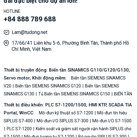
đãi đặc biệt cho dự án lớn!
HOTLINE
+84 888 789 688
Lam@tudong.net
17/66/41 Liên khu 5-6, Phường Bình Tân, Thành phố Hồ
Chí Minh, Việt Nam
Thiết bị truyền động: Biến tần SINAMICS G110/G120/G130,
Servo motor, Khởi động mềm:
Biến tần SIEMENS SINAMICS
V20
Biến tần SIEMENS SINAMICS G120
Biến tần SIEMENS
SINAMICS G130
Tủ Biến tần SIEMENS SINAMICS G150
BIẾN TẦN
Thiết bị điều khiển: PLC S7-1200/1500, HMI KTP, SCADA TIA
Portal, WinCC:
Mô-đun kỹ thuật số S7-1200
Mô-đun tín hiệu
SIPLUS S7-400
Mô-đun I/O SIPLUS S7-300
Mô-đun I/O S7-1500
PLC S7-1200
Kiểm soát và giám sát người vận hành SIPLUS cho
S7-1500
Mô-đun tương tự S7-1200
Bộ nguồn SIPLUS S7-300