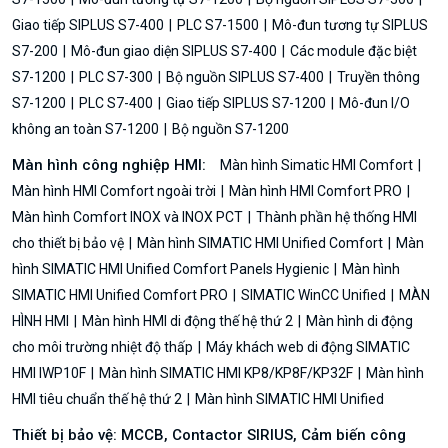
Giao tiếp SIPLUS S7-400
PLC S7-1500
Mô-đun tương tự SIPLUS
S7-200
Mô-đun giao diện SIPLUS S7-400
Các module đặc biệt
S7-1200
PLC S7-300
Bộ nguồn SIPLUS S7-400
Truyền thông
S7-1200
PLC S7-400
Giao tiếp SIPLUS S7-1200
Mô-đun I/O
không an toàn S7-1200
Bộ nguồn S7-1200
Màn hình công nghiệp HMI:
Màn hình Simatic HMI Comfort
Màn hình HMI Comfort ngoài trời
Màn hình HMI Comfort PRO
Màn hình Comfort INOX và INOX PCT
Thành phần hệ thống HMI
cho thiết bị bảo vệ
Màn hình SIMATIC HMI Unified Comfort
Màn
hình SIMATIC HMI Unified Comfort Panels Hygienic
Màn hình
SIMATIC HMI Unified Comfort PRO
SIMATIC WinCC Unified
MÀN
HÌNH HMI
Màn hình HMI di động thế hệ thứ 2
Màn hình di động
cho môi trường nhiệt độ thấp
Máy khách web di động SIMATIC
HMI IWP10F
Màn hình SIMATIC HMI KP8/KP8F/KP32F
Màn hình
HMI tiêu chuẩn thế hệ thứ 2
Màn hình SIMATIC HMI Unified
Thiết bị bảo vệ: MCCB, Contactor SIRIUS, Cảm biến công