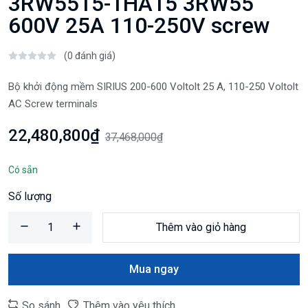
3RW5515-1HA15 3RW55
600V 25A 110-250V screw
(0 đánh giá)
Bộ khởi động mềm SIRIUS 200-600 Voltolt 25 A, 110-250 Voltolt
AC Screw terminals
22,480,800₫
37,468,000₫
Có sẵn
Số lượng
Thêm vào giỏ hàng
Mua ngay
So sánh
Thêm vào yêu thích