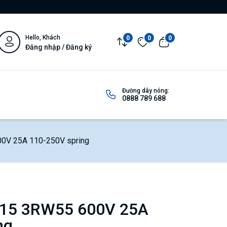
Hello, Khách
0
0
0
Đăng nhập / Đăng ký
Đường dây nóng:
0888 789 688
V 25A 110-250V spring
15 3RW55 600V 25A
ng