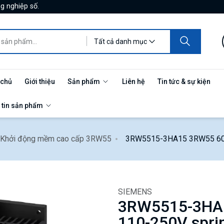
g nghiệp số.
Tất cả danh mục
 chủ
Giới thiệu
Sản phẩm
Liên hệ
Tin tức & sự kiện
 tin sản phẩm
Khởi động mềm cao cấp 3RW55
3RW5515-3HA15 3RW55 600
SIEMENS
3RW5515-3HA
110-250V spri