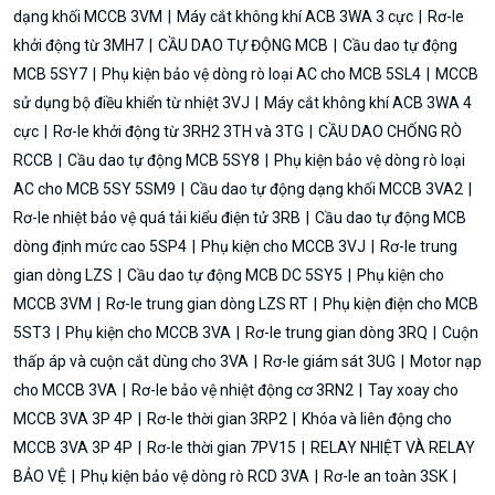
dạng khối MCCB 3VM
Máy cắt không khí ACB 3WA 3 cực
Rơ-le
khởi động từ 3MH7
CẦU DAO TỰ ĐỘNG MCB
Cầu dao tự động
MCB 5SY7
Phụ kiện bảo vệ dòng rò loại AC cho MCB 5SL4
MCCB
sử dụng bộ điều khiển từ nhiệt 3VJ
Máy cắt không khí ACB 3WA 4
cực
Rơ-le khởi động từ 3RH2 3TH và 3TG
CẦU DAO CHỐNG RÒ
RCCB
Cầu dao tự động MCB 5SY8
Phụ kiện bảo vệ dòng rò loại
AC cho MCB 5SY 5SM9
Cầu dao tự động dạng khối MCCB 3VA2
Rơ-le nhiệt bảo vệ quá tải kiểu điện tử 3RB
Cầu dao tự động MCB
dòng định mức cao 5SP4
Phụ kiện cho MCCB 3VJ
Rơ-le trung
gian dòng LZS
Cầu dao tự động MCB DC 5SY5
Phụ kiện cho
MCCB 3VM
Rơ-le trung gian dòng LZS RT
Phụ kiện điện cho MCB
5ST3
Phụ kiện cho MCCB 3VA
Rơ-le trung gian dòng 3RQ
Cuộn
thấp áp và cuộn cắt dùng cho 3VA
Rơ-le giám sát 3UG
Motor nạp
cho MCCB 3VA
Rơ-le bảo vệ nhiệt động cơ 3RN2
Tay xoay cho
MCCB 3VA 3P 4P
Rơ-le thời gian 3RP2
Khóa và liên động cho
MCCB 3VA 3P 4P
Rơ-le thời gian 7PV15
RELAY NHIỆT VÀ RELAY
BẢO VỆ
Phụ kiện bảo vệ dòng rò RCD 3VA
Rơ-le an toàn 3SK