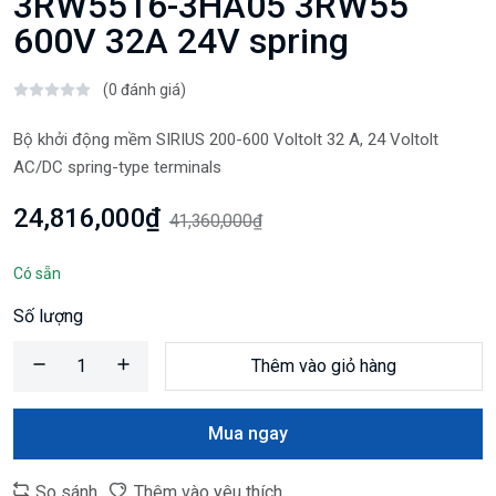
3RW5516-3HA05 3RW55
600V 32A 24V spring
(0 đánh giá)
Bộ khởi động mềm SIRIUS 200-600 Voltolt 32 A, 24 Voltolt
AC/DC spring-type terminals
24,816,000₫
41,360,000₫
Có sẵn
Số lượng
Thêm vào giỏ hàng
Mua ngay
So sánh
Thêm vào yêu thích