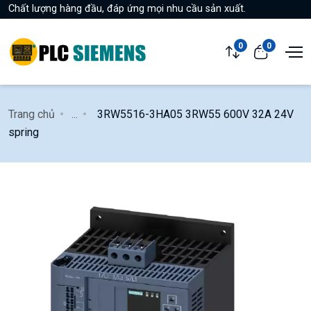
Chất lượng hàng đầu, đáp ứng mọi nhu cầu sản xuất.
0
0
Trang chủ
...
3RW5516-3HA05 3RW55 600V 32A 24V
spring