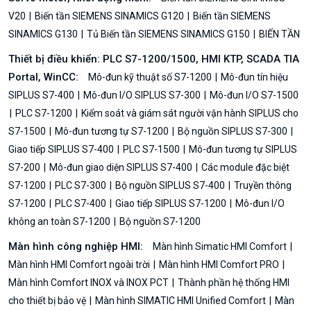
V20
Biến tần SIEMENS SINAMICS G120
Biến tần SIEMENS
SINAMICS G130
Tủ Biến tần SIEMENS SINAMICS G150
BIẾN TẦN
Thiết bị điều khiển: PLC S7-1200/1500, HMI KTP, SCADA TIA
Portal, WinCC:
Mô-đun kỹ thuật số S7-1200
Mô-đun tín hiệu
SIPLUS S7-400
Mô-đun I/O SIPLUS S7-300
Mô-đun I/O S7-1500
PLC S7-1200
Kiểm soát và giám sát người vận hành SIPLUS cho
S7-1500
Mô-đun tương tự S7-1200
Bộ nguồn SIPLUS S7-300
Giao tiếp SIPLUS S7-400
PLC S7-1500
Mô-đun tương tự SIPLUS
S7-200
Mô-đun giao diện SIPLUS S7-400
Các module đặc biệt
S7-1200
PLC S7-300
Bộ nguồn SIPLUS S7-400
Truyền thông
S7-1200
PLC S7-400
Giao tiếp SIPLUS S7-1200
Mô-đun I/O
không an toàn S7-1200
Bộ nguồn S7-1200
Màn hình công nghiệp HMI:
Màn hình Simatic HMI Comfort
Màn hình HMI Comfort ngoài trời
Màn hình HMI Comfort PRO
Màn hình Comfort INOX và INOX PCT
Thành phần hệ thống HMI
cho thiết bị bảo vệ
Màn hình SIMATIC HMI Unified Comfort
Màn