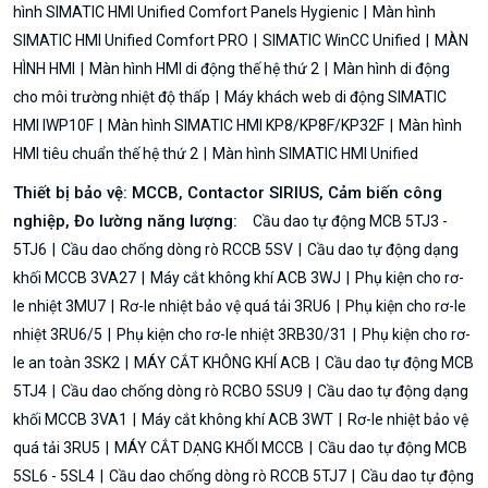
hình SIMATIC HMI Unified Comfort Panels Hygienic
Màn hình
SIMATIC HMI Unified Comfort PRO
SIMATIC WinCC Unified
MÀN
HÌNH HMI
Màn hình HMI di động thế hệ thứ 2
Màn hình di động
cho môi trường nhiệt độ thấp
Máy khách web di động SIMATIC
HMI IWP10F
Màn hình SIMATIC HMI KP8/KP8F/KP32F
Màn hình
HMI tiêu chuẩn thế hệ thứ 2
Màn hình SIMATIC HMI Unified
Thiết bị bảo vệ: MCCB, Contactor SIRIUS, Cảm biến công
nghiệp, Đo lường năng lượng:
Cầu dao tự động MCB 5TJ3 -
5TJ6
Cầu dao chống dòng rò RCCB 5SV
Cầu dao tự động dạng
khối MCCB 3VA27
Máy cắt không khí ACB 3WJ
Phụ kiện cho rơ-
le nhiệt 3MU7
Rơ-le nhiệt bảo vệ quá tải 3RU6
Phụ kiện cho rơ-le
nhiệt 3RU6/5
Phụ kiện cho rơ-le nhiệt 3RB30/31
Phụ kiện cho rơ-
le an toàn 3SK2
MÁY CẮT KHÔNG KHÍ ACB
Cầu dao tự động MCB
5TJ4
Cầu dao chống dòng rò RCBO 5SU9
Cầu dao tự động dạng
khối MCCB 3VA1
Máy cắt không khí ACB 3WT
Rơ-le nhiệt bảo vệ
quá tải 3RU5
MÁY CẮT DẠNG KHỐI MCCB
Cầu dao tự động MCB
5SL6 - 5SL4
Cầu dao chống dòng rò RCCB 5TJ7
Cầu dao tự động