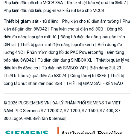
Phụ kiện đấu nối cho MCCB 3VA
Rơ-le nhiệt bảo vệ quá tải 3MU7
Phụ kiện đấu nối kiểu plug-in và kiểu rút kéo cho MCCB
Thiết bị giám sát - tủ điện:
Phụ kiện cho tủ điện âm tường
Phụ
kiện để gắn đèn 8WD42
Phụ kiện cho tủ điện nổi 8GB
Đồng hồ
điện đa năng loại gắn mặt tủ
Đồng hồ điện đa năng loại gắn trên
DIN rail
Thiết bị giám sát điện năng loại đa kênh
Biến dòng đo
lường 4NC
Phần mềm đồng hồ đo PAC Powerconfig
Đèn tầng
báo hiệu 8WD42
Tủ điện dân dụng SIMBOX XL
Thiết bị quản lý và
điều khiển động cơ
Tủ điện nổi SIMBOX WP
Biến dòng 3UL23
Thiết bị bảo vệ quá điện áp 5SD74
Công tắc vị trí 3SE5
Thiết bị
công tắc nút nhấn đèn báo 3SB
THIẾT BỊ GIÁM SÁT - ĐÈN BÁO
© 2026 PLCSIEMENS.VN | ĐẠI LÝ PHÂN PHỐI SIEMENS TẠI VIỆT
NAM. PLC Siemens S7-1200G2, S7-1200, S7-1500, S7-400, S7-
300,Logo!, HMI, Biến tần & Sensor,...