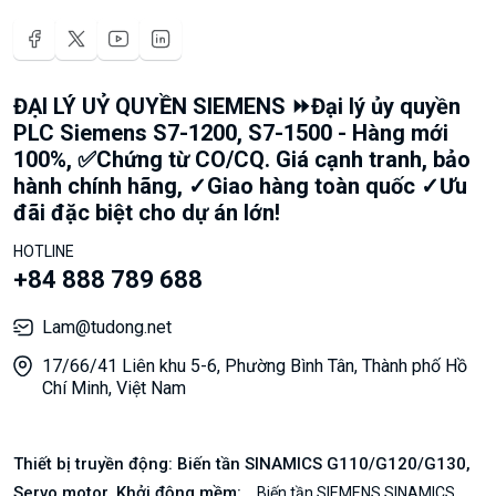
ĐẠI LÝ UỶ QUYỀN SIEMENS ⏩Đại lý ủy quyền
PLC Siemens S7-1200, S7-1500 - Hàng mới
100%, ✅Chứng từ CO/CQ. Giá cạnh tranh, bảo
hành chính hãng, ✓Giao hàng toàn quốc ✓Ưu
đãi đặc biệt cho dự án lớn!
HOTLINE
+84 888 789 688
Lam@tudong.net
17/66/41 Liên khu 5-6, Phường Bình Tân, Thành phố Hồ
Chí Minh, Việt Nam
Thiết bị truyền động: Biến tần SINAMICS G110/G120/G130,
Servo motor, Khởi động mềm:
Biến tần SIEMENS SINAMICS