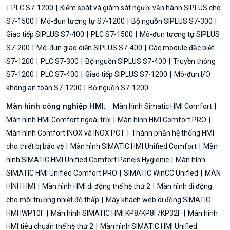
PLC S7-1200
Kiểm soát và giám sát người vận hành SIPLUS cho
S7-1500
Mô-đun tương tự S7-1200
Bộ nguồn SIPLUS S7-300
Giao tiếp SIPLUS S7-400
PLC S7-1500
Mô-đun tương tự SIPLUS
S7-200
Mô-đun giao diện SIPLUS S7-400
Các module đặc biệt
S7-1200
PLC S7-300
Bộ nguồn SIPLUS S7-400
Truyền thông
S7-1200
PLC S7-400
Giao tiếp SIPLUS S7-1200
Mô-đun I/O
không an toàn S7-1200
Bộ nguồn S7-1200
Màn hình công nghiệp HMI:
Màn hình Simatic HMI Comfort
Màn hình HMI Comfort ngoài trời
Màn hình HMI Comfort PRO
Màn hình Comfort INOX và INOX PCT
Thành phần hệ thống HMI
cho thiết bị bảo vệ
Màn hình SIMATIC HMI Unified Comfort
Màn
hình SIMATIC HMI Unified Comfort Panels Hygienic
Màn hình
SIMATIC HMI Unified Comfort PRO
SIMATIC WinCC Unified
MÀN
HÌNH HMI
Màn hình HMI di động thế hệ thứ 2
Màn hình di động
cho môi trường nhiệt độ thấp
Máy khách web di động SIMATIC
HMI IWP10F
Màn hình SIMATIC HMI KP8/KP8F/KP32F
Màn hình
HMI tiêu chuẩn thế hệ thứ 2
Màn hình SIMATIC HMI Unified