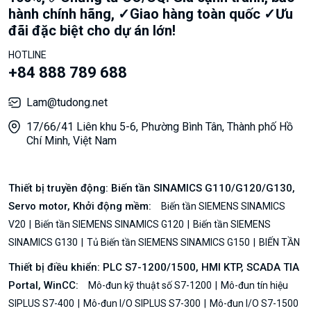
hành chính hãng, ✓Giao hàng toàn quốc ✓Ưu
đãi đặc biệt cho dự án lớn!
HOTLINE
+84 888 789 688
Lam@tudong.net
17/66/41 Liên khu 5-6, Phường Bình Tân, Thành phố Hồ
Chí Minh, Việt Nam
Thiết bị truyền động: Biến tần SINAMICS G110/G120/G130,
Servo motor, Khởi động mềm:
Biến tần SIEMENS SINAMICS
V20
Biến tần SIEMENS SINAMICS G120
Biến tần SIEMENS
SINAMICS G130
Tủ Biến tần SIEMENS SINAMICS G150
BIẾN TẦN
Thiết bị điều khiển: PLC S7-1200/1500, HMI KTP, SCADA TIA
Portal, WinCC:
Mô-đun kỹ thuật số S7-1200
Mô-đun tín hiệu
SIPLUS S7-400
Mô-đun I/O SIPLUS S7-300
Mô-đun I/O S7-1500