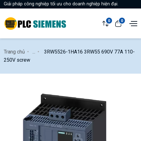
Giải pháp công nghiệp tối ưu cho doanh nghiệp hiện đại.
0
0
Trang chủ
...
3RW5526-1HA16 3RW55 690V 77A 110-
250V screw