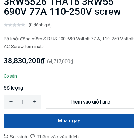
3RW5526-1HA16 3RW55
690V 77A 110-250V screw
(0 đánh giá)
Bộ khởi động mềm SIRIUS 200-690 Voltolt 77 A, 110-250 Voltolt
AC Screw terminals
38,830,200₫
64,717,000₫
Có sẵn
Số lượng
Thêm vào giỏ hàng
Mua ngay
So sánh
Thêm vào yêu thích