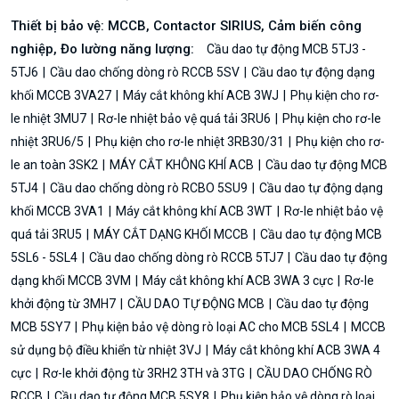
Thiết bị bảo vệ: MCCB, Contactor SIRIUS, Cảm biến công
nghiệp, Đo lường năng lượng:
Cầu dao tự động MCB 5TJ3 -
5TJ6
Cầu dao chống dòng rò RCCB 5SV
Cầu dao tự động dạng
khối MCCB 3VA27
Máy cắt không khí ACB 3WJ
Phụ kiện cho rơ-
le nhiệt 3MU7
Rơ-le nhiệt bảo vệ quá tải 3RU6
Phụ kiện cho rơ-le
nhiệt 3RU6/5
Phụ kiện cho rơ-le nhiệt 3RB30/31
Phụ kiện cho rơ-
le an toàn 3SK2
MÁY CẮT KHÔNG KHÍ ACB
Cầu dao tự động MCB
5TJ4
Cầu dao chống dòng rò RCBO 5SU9
Cầu dao tự động dạng
khối MCCB 3VA1
Máy cắt không khí ACB 3WT
Rơ-le nhiệt bảo vệ
quá tải 3RU5
MÁY CẮT DẠNG KHỐI MCCB
Cầu dao tự động MCB
5SL6 - 5SL4
Cầu dao chống dòng rò RCCB 5TJ7
Cầu dao tự động
dạng khối MCCB 3VM
Máy cắt không khí ACB 3WA 3 cực
Rơ-le
khởi động từ 3MH7
CẦU DAO TỰ ĐỘNG MCB
Cầu dao tự động
MCB 5SY7
Phụ kiện bảo vệ dòng rò loại AC cho MCB 5SL4
MCCB
sử dụng bộ điều khiển từ nhiệt 3VJ
Máy cắt không khí ACB 3WA 4
cực
Rơ-le khởi động từ 3RH2 3TH và 3TG
CẦU DAO CHỐNG RÒ
RCCB
Cầu dao tự động MCB 5SY8
Phụ kiện bảo vệ dòng rò loại