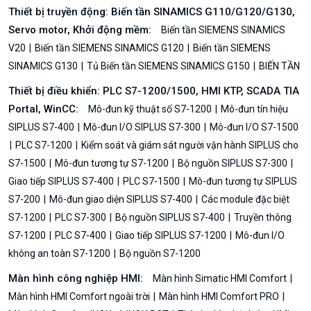
Thiết bị truyền động: Biến tần SINAMICS G110/G120/G130,
Servo motor, Khởi động mềm:
Biến tần SIEMENS SINAMICS
V20
Biến tần SIEMENS SINAMICS G120
Biến tần SIEMENS
SINAMICS G130
Tủ Biến tần SIEMENS SINAMICS G150
BIẾN TẦN
Thiết bị điều khiển: PLC S7-1200/1500, HMI KTP, SCADA TIA
Portal, WinCC:
Mô-đun kỹ thuật số S7-1200
Mô-đun tín hiệu
SIPLUS S7-400
Mô-đun I/O SIPLUS S7-300
Mô-đun I/O S7-1500
PLC S7-1200
Kiểm soát và giám sát người vận hành SIPLUS cho
S7-1500
Mô-đun tương tự S7-1200
Bộ nguồn SIPLUS S7-300
Giao tiếp SIPLUS S7-400
PLC S7-1500
Mô-đun tương tự SIPLUS
S7-200
Mô-đun giao diện SIPLUS S7-400
Các module đặc biệt
S7-1200
PLC S7-300
Bộ nguồn SIPLUS S7-400
Truyền thông
S7-1200
PLC S7-400
Giao tiếp SIPLUS S7-1200
Mô-đun I/O
không an toàn S7-1200
Bộ nguồn S7-1200
Màn hình công nghiệp HMI:
Màn hình Simatic HMI Comfort
Màn hình HMI Comfort ngoài trời
Màn hình HMI Comfort PRO