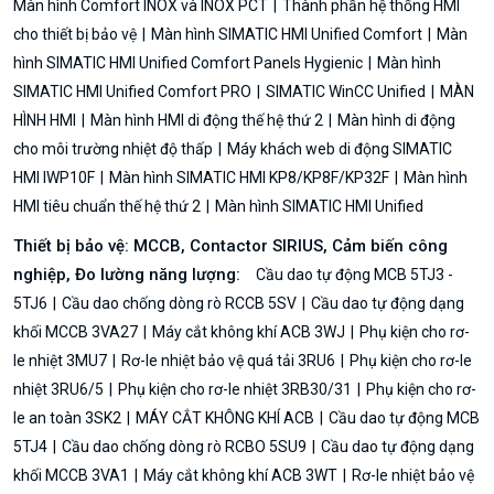
Màn hình Comfort INOX và INOX PCT
Thành phần hệ thống HMI
cho thiết bị bảo vệ
Màn hình SIMATIC HMI Unified Comfort
Màn
hình SIMATIC HMI Unified Comfort Panels Hygienic
Màn hình
SIMATIC HMI Unified Comfort PRO
SIMATIC WinCC Unified
MÀN
HÌNH HMI
Màn hình HMI di động thế hệ thứ 2
Màn hình di động
cho môi trường nhiệt độ thấp
Máy khách web di động SIMATIC
HMI IWP10F
Màn hình SIMATIC HMI KP8/KP8F/KP32F
Màn hình
HMI tiêu chuẩn thế hệ thứ 2
Màn hình SIMATIC HMI Unified
Thiết bị bảo vệ: MCCB, Contactor SIRIUS, Cảm biến công
nghiệp, Đo lường năng lượng:
Cầu dao tự động MCB 5TJ3 -
5TJ6
Cầu dao chống dòng rò RCCB 5SV
Cầu dao tự động dạng
khối MCCB 3VA27
Máy cắt không khí ACB 3WJ
Phụ kiện cho rơ-
le nhiệt 3MU7
Rơ-le nhiệt bảo vệ quá tải 3RU6
Phụ kiện cho rơ-le
nhiệt 3RU6/5
Phụ kiện cho rơ-le nhiệt 3RB30/31
Phụ kiện cho rơ-
le an toàn 3SK2
MÁY CẮT KHÔNG KHÍ ACB
Cầu dao tự động MCB
5TJ4
Cầu dao chống dòng rò RCBO 5SU9
Cầu dao tự động dạng
khối MCCB 3VA1
Máy cắt không khí ACB 3WT
Rơ-le nhiệt bảo vệ