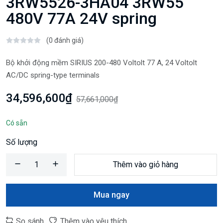
3RW5526-3HA04 3RW55
480V 77A 24V spring
(0 đánh giá)
Bộ khởi động mềm SIRIUS 200-480 Voltolt 77 A, 24 Voltolt
AC/DC spring-type terminals
34,596,600₫
57,661,000₫
Có sẵn
Số lượng
Thêm vào giỏ hàng
Mua ngay
So sánh
Thêm vào yêu thích