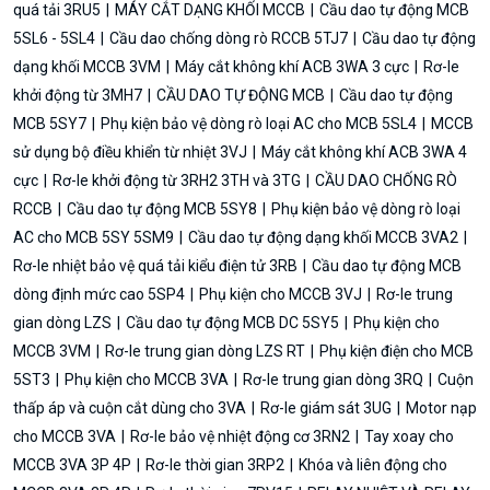
quá tải 3RU5
MÁY CẮT DẠNG KHỐI MCCB
Cầu dao tự động MCB
5SL6 - 5SL4
Cầu dao chống dòng rò RCCB 5TJ7
Cầu dao tự động
dạng khối MCCB 3VM
Máy cắt không khí ACB 3WA 3 cực
Rơ-le
khởi động từ 3MH7
CẦU DAO TỰ ĐỘNG MCB
Cầu dao tự động
MCB 5SY7
Phụ kiện bảo vệ dòng rò loại AC cho MCB 5SL4
MCCB
sử dụng bộ điều khiển từ nhiệt 3VJ
Máy cắt không khí ACB 3WA 4
cực
Rơ-le khởi động từ 3RH2 3TH và 3TG
CẦU DAO CHỐNG RÒ
RCCB
Cầu dao tự động MCB 5SY8
Phụ kiện bảo vệ dòng rò loại
AC cho MCB 5SY 5SM9
Cầu dao tự động dạng khối MCCB 3VA2
Rơ-le nhiệt bảo vệ quá tải kiểu điện tử 3RB
Cầu dao tự động MCB
dòng định mức cao 5SP4
Phụ kiện cho MCCB 3VJ
Rơ-le trung
gian dòng LZS
Cầu dao tự động MCB DC 5SY5
Phụ kiện cho
MCCB 3VM
Rơ-le trung gian dòng LZS RT
Phụ kiện điện cho MCB
5ST3
Phụ kiện cho MCCB 3VA
Rơ-le trung gian dòng 3RQ
Cuộn
thấp áp và cuộn cắt dùng cho 3VA
Rơ-le giám sát 3UG
Motor nạp
cho MCCB 3VA
Rơ-le bảo vệ nhiệt động cơ 3RN2
Tay xoay cho
MCCB 3VA 3P 4P
Rơ-le thời gian 3RP2
Khóa và liên động cho