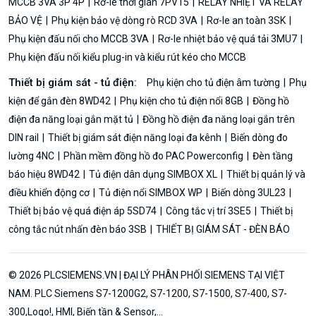
MCCB 3VA 3P 4P
Rơ-le thời gian 7PV15
RELAY NHIỆT VÀ RELAY
BẢO VỆ
Phụ kiện bảo vệ dòng rò RCD 3VA
Rơ-le an toàn 3SK
Phụ kiện đấu nối cho MCCB 3VA
Rơ-le nhiệt bảo vệ quá tải 3MU7
Phụ kiện đấu nối kiểu plug-in và kiểu rút kéo cho MCCB
Thiết bị giám sát - tủ điện:
Phụ kiện cho tủ điện âm tường
Phụ
kiện để gắn đèn 8WD42
Phụ kiện cho tủ điện nổi 8GB
Đồng hồ
điện đa năng loại gắn mặt tủ
Đồng hồ điện đa năng loại gắn trên
DIN rail
Thiết bị giám sát điện năng loại đa kênh
Biến dòng đo
lường 4NC
Phần mềm đồng hồ đo PAC Powerconfig
Đèn tầng
báo hiệu 8WD42
Tủ điện dân dụng SIMBOX XL
Thiết bị quản lý và
điều khiển động cơ
Tủ điện nổi SIMBOX WP
Biến dòng 3UL23
Thiết bị bảo vệ quá điện áp 5SD74
Công tắc vị trí 3SE5
Thiết bị
công tắc nút nhấn đèn báo 3SB
THIẾT BỊ GIÁM SÁT - ĐÈN BÁO
© 2026 PLCSIEMENS.VN | ĐẠI LÝ PHÂN PHỐI SIEMENS TẠI VIỆT
NAM. PLC Siemens S7-1200G2, S7-1200, S7-1500, S7-400, S7-
300,Logo!, HMI, Biến tần & Sensor,...