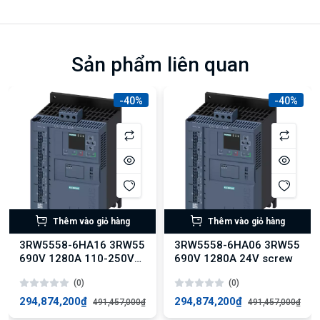
Sản phẩm liên quan
-40%
-40%
Thêm vào giỏ hàng
Thêm vào giỏ hàng
3RW5558-6HA16 3RW55
3RW5558-6HA06 3RW55
690V 1280A 110-250V
690V 1280A 24V screw
screw
(0)
(0)
294,874,200₫
294,874,200₫
491,457,000₫
491,457,000₫