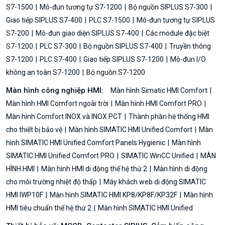
S7-1500
Mô-đun tương tự S7-1200
Bộ nguồn SIPLUS S7-300
Giao tiếp SIPLUS S7-400
PLC S7-1500
Mô-đun tương tự SIPLUS
S7-200
Mô-đun giao diện SIPLUS S7-400
Các module đặc biệt
S7-1200
PLC S7-300
Bộ nguồn SIPLUS S7-400
Truyền thông
S7-1200
PLC S7-400
Giao tiếp SIPLUS S7-1200
Mô-đun I/O
không an toàn S7-1200
Bộ nguồn S7-1200
Màn hình công nghiệp HMI:
Màn hình Simatic HMI Comfort
Màn hình HMI Comfort ngoài trời
Màn hình HMI Comfort PRO
Màn hình Comfort INOX và INOX PCT
Thành phần hệ thống HMI
cho thiết bị bảo vệ
Màn hình SIMATIC HMI Unified Comfort
Màn
hình SIMATIC HMI Unified Comfort Panels Hygienic
Màn hình
SIMATIC HMI Unified Comfort PRO
SIMATIC WinCC Unified
MÀN
HÌNH HMI
Màn hình HMI di động thế hệ thứ 2
Màn hình di động
cho môi trường nhiệt độ thấp
Máy khách web di động SIMATIC
HMI IWP10F
Màn hình SIMATIC HMI KP8/KP8F/KP32F
Màn hình
HMI tiêu chuẩn thế hệ thứ 2
Màn hình SIMATIC HMI Unified