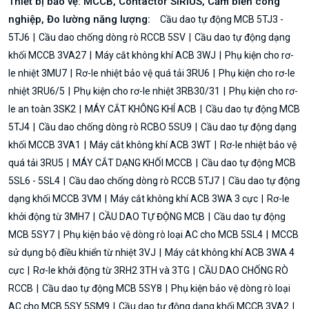
Thiết bị bảo vệ: MCCB, Contactor SIRIUS, Cảm biến công
nghiệp, Đo lường năng lượng:
Cầu dao tự động MCB 5TJ3 -
5TJ6
Cầu dao chống dòng rò RCCB 5SV
Cầu dao tự động dạng
khối MCCB 3VA27
Máy cắt không khí ACB 3WJ
Phụ kiện cho rơ-
le nhiệt 3MU7
Rơ-le nhiệt bảo vệ quá tải 3RU6
Phụ kiện cho rơ-le
nhiệt 3RU6/5
Phụ kiện cho rơ-le nhiệt 3RB30/31
Phụ kiện cho rơ-
le an toàn 3SK2
MÁY CẮT KHÔNG KHÍ ACB
Cầu dao tự động MCB
5TJ4
Cầu dao chống dòng rò RCBO 5SU9
Cầu dao tự động dạng
khối MCCB 3VA1
Máy cắt không khí ACB 3WT
Rơ-le nhiệt bảo vệ
quá tải 3RU5
MÁY CẮT DẠNG KHỐI MCCB
Cầu dao tự động MCB
5SL6 - 5SL4
Cầu dao chống dòng rò RCCB 5TJ7
Cầu dao tự động
dạng khối MCCB 3VM
Máy cắt không khí ACB 3WA 3 cực
Rơ-le
khởi động từ 3MH7
CẦU DAO TỰ ĐỘNG MCB
Cầu dao tự động
MCB 5SY7
Phụ kiện bảo vệ dòng rò loại AC cho MCB 5SL4
MCCB
sử dụng bộ điều khiển từ nhiệt 3VJ
Máy cắt không khí ACB 3WA 4
cực
Rơ-le khởi động từ 3RH2 3TH và 3TG
CẦU DAO CHỐNG RÒ
RCCB
Cầu dao tự động MCB 5SY8
Phụ kiện bảo vệ dòng rò loại
AC cho MCB 5SY 5SM9
Cầu dao tự động dạng khối MCCB 3VA2