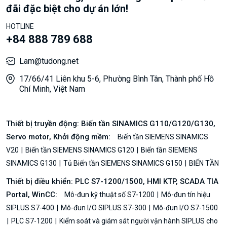
đãi đặc biệt cho dự án lớn!
HOTLINE
+84 888 789 688
Lam@tudong.net
17/66/41 Liên khu 5-6, Phường Bình Tân, Thành phố Hồ
Chí Minh, Việt Nam
Thiết bị truyền động: Biến tần SINAMICS G110/G120/G130,
Servo motor, Khởi động mềm:
Biến tần SIEMENS SINAMICS
V20
Biến tần SIEMENS SINAMICS G120
Biến tần SIEMENS
SINAMICS G130
Tủ Biến tần SIEMENS SINAMICS G150
BIẾN TẦN
Thiết bị điều khiển: PLC S7-1200/1500, HMI KTP, SCADA TIA
Portal, WinCC:
Mô-đun kỹ thuật số S7-1200
Mô-đun tín hiệu
SIPLUS S7-400
Mô-đun I/O SIPLUS S7-300
Mô-đun I/O S7-1500
PLC S7-1200
Kiểm soát và giám sát người vận hành SIPLUS cho