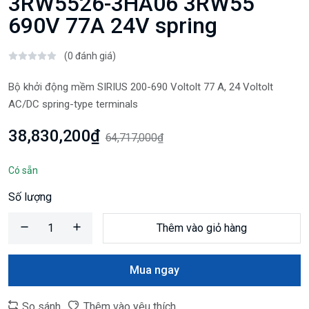
3RW5526-3HA06 3RW55
690V 77A 24V spring
(0 đánh giá)
Bộ khởi động mềm SIRIUS 200-690 Voltolt 77 A, 24 Voltolt
AC/DC spring-type terminals
38,830,200₫
64,717,000₫
Có sẵn
Số lượng
Thêm vào giỏ hàng
Mua ngay
So sánh
Thêm vào yêu thích