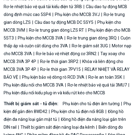
Rơ-le nhiệt bảo vệ quá tải kiểu điện tử 3RB
Cầu dao tự động MCB
dòng định mức cao 5SP4
Phụ kiện cho MCCB 3VJ
Rơ-le trung
gian dòng LZS
Cầu dao tự động MCB DC 5SY5
Phụ kiện cho
MCCB 3VM
Rơ-le trung gian dòng LZS RT
Phụ kiện điện cho MCB
5ST3
Phụ kiện cho MCCB 3VA
Rơ-le trung gian dòng 3RQ
Cuộn
thấp áp và cuộn cắt dùng cho 3VA
Rơ-le giám sát 3UG
Motor nạp
cho MCCB 3VA
Rơ-le bảo vệ nhiệt động cơ 3RN2
Tay xoay cho
MCCB 3VA 3P 4P
Rơ-le thời gian 3RP2
Khóa và liên động cho
MCCB 3VA 3P 4P
Rơ-le thời gian 7PV15
RELAY NHIỆT VÀ RELAY
BẢO VỆ
Phụ kiện bảo vệ dòng rò RCD 3VA
Rơ-le an toàn 3SK
Phụ kiện đấu nối cho MCCB 3VA
Rơ-le nhiệt bảo vệ quá tải 3MU7
Phụ kiện đấu nối kiểu plug-in và kiểu rút kéo cho MCCB
Thiết bị giám sát - tủ điện:
Phụ kiện cho tủ điện âm tường
Phụ
kiện để gắn đèn 8WD42
Phụ kiện cho tủ điện nổi 8GB
Đồng hồ
điện đa năng loại gắn mặt tủ
Đồng hồ điện đa năng loại gắn trên
DIN rail
Thiết bị giám sát điện năng loại đa kênh
Biến dòng đo
lường 4NC
Phần mềm đồng hồ đo PAC Powerconfig
Đèn tầng