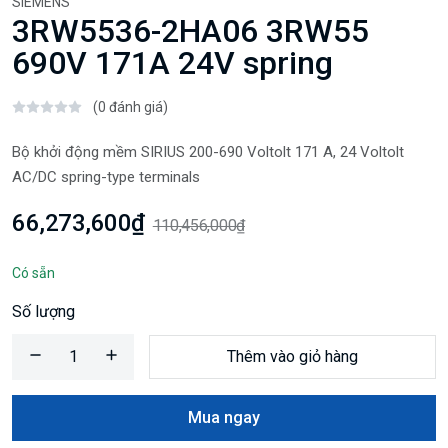
SIEMENS
3RW5536-2HA06 3RW55
690V 171A 24V spring
(0 đánh giá)
Bộ khởi động mềm SIRIUS 200-690 Voltolt 171 A, 24 Voltolt
AC/DC spring-type terminals
66,273,600₫
110,456,000₫
Có sẵn
Số lượng
Thêm vào giỏ hàng
Mua ngay