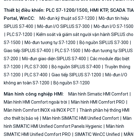
Thiết bị điều khiển: PLC S7-1200/1500, HMI KTP, SCADA TIA
Portal, WinCC:
Mô-đun kỹ thuật số S7-1200
Mô-đun tín hiệu
SIPLUS S7-400
Mô-đun I/O SIPLUS S7-300
Mô-đun I/O S7-1500
PLC S7-1200
Kiểm soát và giám sát người vận hành SIPLUS cho
S7-1500
Mô-đun tương tự S7-1200
Bộ nguồn SIPLUS S7-300
Giao tiếp SIPLUS S7-400
PLC S7-1500
Mô-đun tương tự SIPLUS
S7-200
Mô-đun giao diện SIPLUS S7-400
Các module đặc biệt
S7-1200
PLC S7-300
Bộ nguồn SIPLUS S7-400
Truyền thông
S7-1200
PLC S7-400
Giao tiếp SIPLUS S7-1200
Mô-đun I/O
không an toàn S7-1200
Bộ nguồn S7-1200
Màn hình công nghiệp HMI:
Màn hình Simatic HMI Comfort
Màn hình HMI Comfort ngoài trời
Màn hình HMI Comfort PRO
Màn hình Comfort INOX và INOX PCT
Thành phần hệ thống HMI
cho thiết bị bảo vệ
Màn hình SIMATIC HMI Unified Comfort
Màn
hình SIMATIC HMI Unified Comfort Panels Hygienic
Màn hình
SIMATIC HMI Unified Comfort PRO
SIMATIC WinCC Unified
MÀN