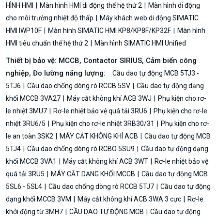
HÌNH HMI
Màn hình HMI di động thế hệ thứ 2
Màn hình di động
cho môi trường nhiệt độ thấp
Máy khách web di động SIMATIC
HMI IWP10F
Màn hình SIMATIC HMI KP8/KP8F/KP32F
Màn hình
HMI tiêu chuẩn thế hệ thứ 2
Màn hình SIMATIC HMI Unified
Thiết bị bảo vệ: MCCB, Contactor SIRIUS, Cảm biến công
nghiệp, Đo lường năng lượng:
Cầu dao tự động MCB 5TJ3 -
5TJ6
Cầu dao chống dòng rò RCCB 5SV
Cầu dao tự động dạng
khối MCCB 3VA27
Máy cắt không khí ACB 3WJ
Phụ kiện cho rơ-
le nhiệt 3MU7
Rơ-le nhiệt bảo vệ quá tải 3RU6
Phụ kiện cho rơ-le
nhiệt 3RU6/5
Phụ kiện cho rơ-le nhiệt 3RB30/31
Phụ kiện cho rơ-
le an toàn 3SK2
MÁY CẮT KHÔNG KHÍ ACB
Cầu dao tự động MCB
5TJ4
Cầu dao chống dòng rò RCBO 5SU9
Cầu dao tự động dạng
khối MCCB 3VA1
Máy cắt không khí ACB 3WT
Rơ-le nhiệt bảo vệ
quá tải 3RU5
MÁY CẮT DẠNG KHỐI MCCB
Cầu dao tự động MCB
5SL6 - 5SL4
Cầu dao chống dòng rò RCCB 5TJ7
Cầu dao tự động
dạng khối MCCB 3VM
Máy cắt không khí ACB 3WA 3 cực
Rơ-le
khởi động từ 3MH7
CẦU DAO TỰ ĐỘNG MCB
Cầu dao tự động