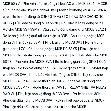
MCB 5SY7
Phụ kiện bảo vệ dòng rò loại AC cho MCB 5SL4
MCCB
sử dụng bộ điều khiển từ nhiệt 3VJ
Máy cắt không khí ACB 3WA 4
cực
Rơ-le khởi động từ 3RH2 3TH và 3TG
CẦU DAO CHỐNG RÒ
RCCB
Cầu dao tự động MCB 5SY8
Phụ kiện bảo vệ dòng rò loại
AC cho MCB 5SY 5SM9
Cầu dao tự động dạng khối MCCB 3VA2
Rơ-le nhiệt bảo vệ quá tải kiểu điện tử 3RB
Cầu dao tự động MCB
dòng định mức cao 5SP4
Phụ kiện cho MCCB 3VJ
Rơ-le trung
gian dòng LZS
Cầu dao tự động MCB DC 5SY5
Phụ kiện cho
MCCB 3VM
Rơ-le trung gian dòng LZS RT
Phụ kiện điện cho MCB
5ST3
Phụ kiện cho MCCB 3VA
Rơ-le trung gian dòng 3RQ
Cuộn
thấp áp và cuộn cắt dùng cho 3VA
Rơ-le giám sát 3UG
Motor nạp
cho MCCB 3VA
Rơ-le bảo vệ nhiệt động cơ 3RN2
Tay xoay cho
MCCB 3VA 3P 4P
Rơ-le thời gian 3RP2
Khóa và liên động cho
MCCB 3VA 3P 4P
Rơ-le thời gian 7PV15
RELAY NHIỆT VÀ RELAY
BẢO VỆ
Phụ kiện bảo vệ dòng rò RCD 3VA
Rơ-le an toàn 3SK
Phụ kiện đấu nối cho MCCB 3VA
Rơ-le nhiệt bảo vệ quá tải 3MU7
Phụ kiện đấu nối kiểu plug-in và kiểu rút kéo cho MCCB