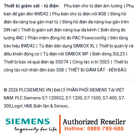
Thiết bị giám sát - tủ điện:
Phụ kiện cho tủ điện âm tường
Phụ
kiện để gắn đèn 8WD42
Phụ kiện cho tủ điện nổi 8GB
Đồng hồ
điện đa năng loại gắn mặt tủ
Đồng hồ điện đa năng loại gắn trên
DIN rail
Thiết bị giám sát điện năng loại đa kênh
Biến dòng đo
lường 4NC
Phần mềm đồng hồ đo PAC Powerconfig
Đèn tầng
báo hiệu 8WD42
Tủ điện dân dụng SIMBOX XL
Thiết bị quản lý và
điều khiển động cơ
Tủ điện nổi SIMBOX WP
Biến dòng 3UL23
Thiết bị bảo vệ quá điện áp 5SD74
Công tắc vị trí 3SE5
Thiết bị
công tắc nút nhấn đèn báo 3SB
THIẾT BỊ GIÁM SÁT - ĐÈN BÁO
© 2026 PLCSIEMENS.VN | ĐẠI LÝ PHÂN PHỐI SIEMENS TẠI VIỆT
NAM. PLC Siemens S7-1200G2, S7-1200, S7-1500, S7-400, S7-
300,Logo!, HMI, Biến tần & Sensor,...