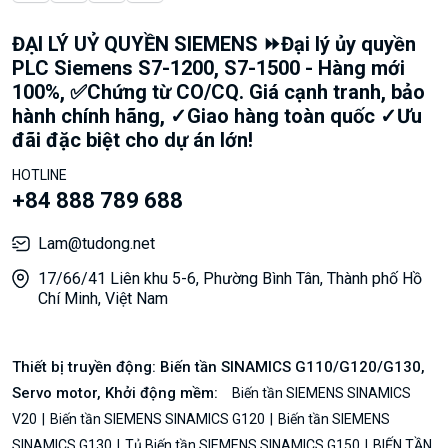
ĐẠI LÝ UỶ QUYỀN SIEMENS ⏩Đại lý ủy quyền
PLC Siemens S7-1200, S7-1500 - Hàng mới
100%, ✅Chứng từ CO/CQ. Giá cạnh tranh, bảo
hành chính hãng, ✓Giao hàng toàn quốc ✓Ưu
đãi đặc biệt cho dự án lớn!
HOTLINE
+84 888 789 688
Lam@tudong.net
17/66/41 Liên khu 5-6, Phường Bình Tân, Thành phố Hồ
Chí Minh, Việt Nam
Thiết bị truyền động: Biến tần SINAMICS G110/G120/G130,
Servo motor, Khởi động mềm:
Biến tần SIEMENS SINAMICS
V20
Biến tần SIEMENS SINAMICS G120
Biến tần SIEMENS
SINAMICS G130
Tủ Biến tần SIEMENS SINAMICS G150
BIẾN TẦN