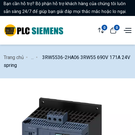
Bạn cần hỗ trợ? Bộ phận hỗ trợ khách hàng của chúng tôi luôn
sẵn sàng 24/7 để giúp bạn giải đáp mọi thắc mắc hoặc lo ngại.
0
0
Trang chủ
...
3RW5536-2HA06 3RW55 690V 171A 24V
spring