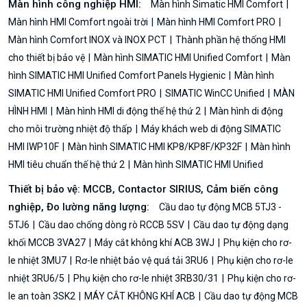
Màn hình công nghiệp HMI:
Màn hình Simatic HMI Comfort
Màn hình HMI Comfort ngoài trời
Màn hình HMI Comfort PRO
Màn hình Comfort INOX và INOX PCT
Thành phần hệ thống HMI
cho thiết bị bảo vệ
Màn hình SIMATIC HMI Unified Comfort
Màn
hình SIMATIC HMI Unified Comfort Panels Hygienic
Màn hình
SIMATIC HMI Unified Comfort PRO
SIMATIC WinCC Unified
MÀN
HÌNH HMI
Màn hình HMI di động thế hệ thứ 2
Màn hình di động
cho môi trường nhiệt độ thấp
Máy khách web di động SIMATIC
HMI IWP10F
Màn hình SIMATIC HMI KP8/KP8F/KP32F
Màn hình
HMI tiêu chuẩn thế hệ thứ 2
Màn hình SIMATIC HMI Unified
Thiết bị bảo vệ: MCCB, Contactor SIRIUS, Cảm biến công
nghiệp, Đo lường năng lượng:
Cầu dao tự động MCB 5TJ3 -
5TJ6
Cầu dao chống dòng rò RCCB 5SV
Cầu dao tự động dạng
khối MCCB 3VA27
Máy cắt không khí ACB 3WJ
Phụ kiện cho rơ-
le nhiệt 3MU7
Rơ-le nhiệt bảo vệ quá tải 3RU6
Phụ kiện cho rơ-le
nhiệt 3RU6/5
Phụ kiện cho rơ-le nhiệt 3RB30/31
Phụ kiện cho rơ-
le an toàn 3SK2
MÁY CẮT KHÔNG KHÍ ACB
Cầu dao tự động MCB