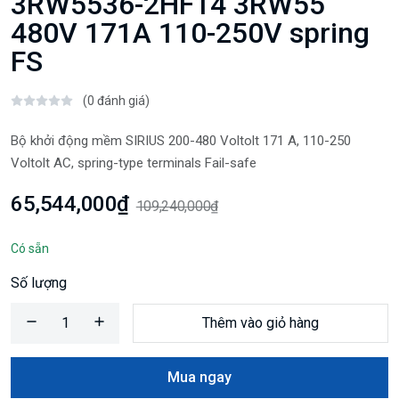
3RW5536-2HF14 3RW55
480V 171A 110-250V spring
FS
(0 đánh giá)
Bộ khởi động mềm SIRIUS 200-480 Voltolt 171 A, 110-250
Voltolt AC, spring-type terminals Fail-safe
65,544,000₫
109,240,000₫
Có sẵn
Số lượng
Thêm vào giỏ hàng
Mua ngay