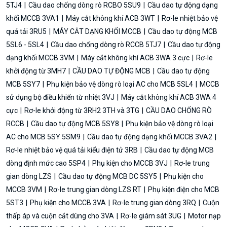
5TJ4
Cầu dao chống dòng rò RCBO 5SU9
Cầu dao tự động dạng
khối MCCB 3VA1
Máy cắt không khí ACB 3WT
Rơ-le nhiệt bảo vệ
quá tải 3RU5
MÁY CẮT DẠNG KHỐI MCCB
Cầu dao tự động MCB
5SL6 - 5SL4
Cầu dao chống dòng rò RCCB 5TJ7
Cầu dao tự động
dạng khối MCCB 3VM
Máy cắt không khí ACB 3WA 3 cực
Rơ-le
khởi động từ 3MH7
CẦU DAO TỰ ĐỘNG MCB
Cầu dao tự động
MCB 5SY7
Phụ kiện bảo vệ dòng rò loại AC cho MCB 5SL4
MCCB
sử dụng bộ điều khiển từ nhiệt 3VJ
Máy cắt không khí ACB 3WA 4
cực
Rơ-le khởi động từ 3RH2 3TH và 3TG
CẦU DAO CHỐNG RÒ
RCCB
Cầu dao tự động MCB 5SY8
Phụ kiện bảo vệ dòng rò loại
AC cho MCB 5SY 5SM9
Cầu dao tự động dạng khối MCCB 3VA2
Rơ-le nhiệt bảo vệ quá tải kiểu điện tử 3RB
Cầu dao tự động MCB
dòng định mức cao 5SP4
Phụ kiện cho MCCB 3VJ
Rơ-le trung
gian dòng LZS
Cầu dao tự động MCB DC 5SY5
Phụ kiện cho
MCCB 3VM
Rơ-le trung gian dòng LZS RT
Phụ kiện điện cho MCB
5ST3
Phụ kiện cho MCCB 3VA
Rơ-le trung gian dòng 3RQ
Cuộn
thấp áp và cuộn cắt dùng cho 3VA
Rơ-le giám sát 3UG
Motor nạp