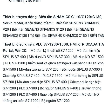
Chí Minh, Việt Nam
Thiết bị truyền động: Biến tần SINAMICS G110/G120/G130,
Servo motor, Khởi động mềm:
Biến tần SIEMENS SINAMICS
V20
Biến tần SIEMENS SINAMICS G120
Biến tần SIEMENS
SINAMICS G130
Tủ Biến tần SIEMENS SINAMICS G150
BIẾN TẦN
Thiết bị điều khiển: PLC S7-1200/1500, HMI KTP, SCADA TIA
Portal, WinCC:
Mô-đun kỹ thuật số S7-1200
Mô-đun tín hiệu
SIPLUS S7-400
Mô-đun I/O SIPLUS S7-300
Mô-đun I/O S7-1500
PLC S7-1200
Kiểm soát và giám sát người vận hành SIPLUS cho
S7-1500
Mô-đun tương tự S7-1200
Bộ nguồn SIPLUS S7-300
Giao tiếp SIPLUS S7-400
PLC S7-1500
Mô-đun tương tự SIPLUS
S7-200
Mô-đun giao diện SIPLUS S7-400
Các module đặc biệt
S7-1200
PLC S7-300
Bộ nguồn SIPLUS S7-400
Truyền thông
S7-1200
PLC S7-400
Giao tiếp SIPLUS S7-1200
Mô-đun I/O
không an toàn S7-1200
Bộ nguồn S7-1200