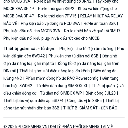
cho MCCB 3VA
Rơ-le bảo vệ nhiệt động cơ 3RN2
Tay xoay cho
MCCB 3VA 3P 4P
Rơ-le thời gian 3RP2
Khóa và liên động cho
MCCB 3VA 3P 4P
Rơ-le thời gian 7PV15
RELAY NHIỆT VÀ RELAY
BẢO VỆ
Phụ kiện bảo vệ dòng rò RCD 3VA
Rơ-le an toàn 3SK
Phụ kiện đấu nối cho MCCB 3VA
Rơ-le nhiệt bảo vệ quá tải 3MU7
Phụ kiện đấu nối kiểu plug-in và kiểu rút kéo cho MCCB
Thiết bị giám sát - tủ điện:
Phụ kiện cho tủ điện âm tường
Phụ
kiện để gắn đèn 8WD42
Phụ kiện cho tủ điện nổi 8GB
Đồng hồ
điện đa năng loại gắn mặt tủ
Đồng hồ điện đa năng loại gắn trên
DIN rail
Thiết bị giám sát điện năng loại đa kênh
Biến dòng đo
lường 4NC
Phần mềm đồng hồ đo PAC Powerconfig
Đèn tầng
báo hiệu 8WD42
Tủ điện dân dụng SIMBOX XL
Thiết bị quản lý và
điều khiển động cơ
Tủ điện nổi SIMBOX WP
Biến dòng 3UL23
Thiết bị bảo vệ quá điện áp 5SD74
Công tắc vị trí 3SE5
Thiết bị
công tắc nút nhấn đèn báo 3SB
THIẾT BỊ GIÁM SÁT - ĐÈN BÁO
© 2026 PLCSIEMENS.VN | ĐẠI LÝ PHÂN PHỐI SIEMENS TẠI VIỆT