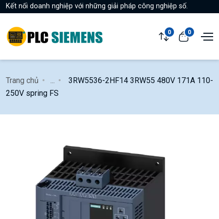
Kết nối doanh nghiệp với những giải pháp công nghiệp số.
0
0
Trang chủ
...
3RW5536-2HF14 3RW55 480V 171A 110-
250V spring FS