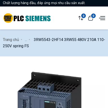
Chất lượng hàng đầu, đáp ứng mọi nhu cầu sản xuất.
0
0
Trang chủ
...
3RW5543-2HF14 3RW55 480V 210A 110-
250V spring FS