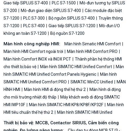
Giao tiếp SIPLUS S7-400
PLC S7-1500
Mô-đun tương tự SIPLUS
S7-200
Mô-đun giao diện SIPLUS S7-400
Các module đặc biệt
S7-1200
PLC S7-300
Bộ nguồn SIPLUS S7-400
Truyền thông
S7-1200
PLC S7-400
Giao tiếp SIPLUS S7-1200
Mô-đun I/O
không an toàn S7-1200
Bộ nguồn S7-1200
Màn hình công nghiệp HMI:
Màn hình Simatic HMI Comfort
Màn hình HMI Comfort ngoài trời
Màn hình HMI Comfort PRO
Màn hình Comfort INOX và INOX PCT
Thành phần hệ thống HMI
cho thiết bị bảo vệ
Màn hình SIMATIC HMI Unified Comfort
Màn
hình SIMATIC HMI Unified Comfort Panels Hygienic
Màn hình
SIMATIC HMI Unified Comfort PRO
SIMATIC WinCC Unified
MÀN
HÌNH HMI
Màn hình HMI di động thế hệ thứ 2
Màn hình di động
cho môi trường nhiệt độ thấp
Máy khách web di động SIMATIC
HMI IWP10F
Màn hình SIMATIC HMI KP8/KP8F/KP32F
Màn hình
HMI tiêu chuẩn thế hệ thứ 2
Màn hình SIMATIC HMI Unified
Thiết bị bảo vệ: MCCB, Contactor SIRIUS, Cảm biến công
nghiệp, Đo lường năng lượng:
Cầu dao tự động MCB 5TJ3 -