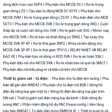
dòng định mức cao 5SP4
Phụ kiện cho MCCB 3VJ
Rơ-le trung
gian dòng LZS
Cầu dao tự động MCB DC 5SY5
Phụ kiện cho
MCCB 3VM
Rơ-le trung gian dòng LZS RT
Phụ kiện điện cho MCB
5ST3
Phụ kiện cho MCCB 3VA
Rơ-le trung gian dòng 3RQ
Cuộn
thấp áp và cuộn cắt dùng cho 3VA
Rơ-le giám sát 3UG
Motor nạp
cho MCCB 3VA
Rơ-le bảo vệ nhiệt động cơ 3RN2
Tay xoay cho
MCCB 3VA 3P 4P
Rơ-le thời gian 3RP2
Khóa và liên động cho
MCCB 3VA 3P 4P
Rơ-le thời gian 7PV15
RELAY NHIỆT VÀ RELAY
BẢO VỆ
Phụ kiện bảo vệ dòng rò RCD 3VA
Rơ-le an toàn 3SK
Phụ kiện đấu nối cho MCCB 3VA
Rơ-le nhiệt bảo vệ quá tải 3MU7
Phụ kiện đấu nối kiểu plug-in và kiểu rút kéo cho MCCB
Thiết bị giám sát - tủ điện:
Phụ kiện cho tủ điện âm tường
Phụ
kiện để gắn đèn 8WD42
Phụ kiện cho tủ điện nổi 8GB
Đồng hồ
điện đa năng loại gắn mặt tủ
Đồng hồ điện đa năng loại gắn trên
DIN rail
Thiết bị giám sát điện năng loại đa kênh
Biến dòng đo
lường 4NC
Phần mềm đồng hồ đo PAC Powerconfig
Đèn tầng
báo hiệu 8WD42
Tủ điện dân dụng SIMBOX XL
Thiết bị quản lý và