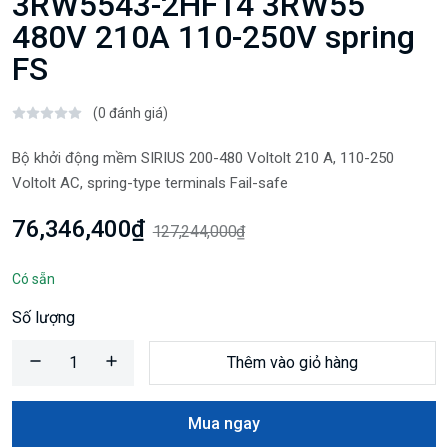
3RW5543-2HF14 3RW55
480V 210A 110-250V spring
FS
(0 đánh giá)
Bộ khởi động mềm SIRIUS 200-480 Voltolt 210 A, 110-250
Voltolt AC, spring-type terminals Fail-safe
76,346,400₫
127,244,000₫
Có sẵn
Số lượng
Thêm vào giỏ hàng
Mua ngay