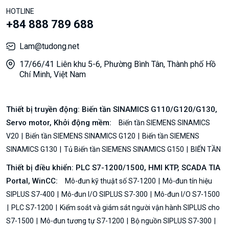
HOTLINE
+84 888 789 688
Lam@tudong.net
17/66/41 Liên khu 5-6, Phường Bình Tân, Thành phố Hồ
Chí Minh, Việt Nam
Thiết bị truyền động: Biến tần SINAMICS G110/G120/G130,
Servo motor, Khởi động mềm:
Biến tần SIEMENS SINAMICS
V20
Biến tần SIEMENS SINAMICS G120
Biến tần SIEMENS
SINAMICS G130
Tủ Biến tần SIEMENS SINAMICS G150
BIẾN TẦN
Thiết bị điều khiển: PLC S7-1200/1500, HMI KTP, SCADA TIA
Portal, WinCC:
Mô-đun kỹ thuật số S7-1200
Mô-đun tín hiệu
SIPLUS S7-400
Mô-đun I/O SIPLUS S7-300
Mô-đun I/O S7-1500
PLC S7-1200
Kiểm soát và giám sát người vận hành SIPLUS cho
S7-1500
Mô-đun tương tự S7-1200
Bộ nguồn SIPLUS S7-300