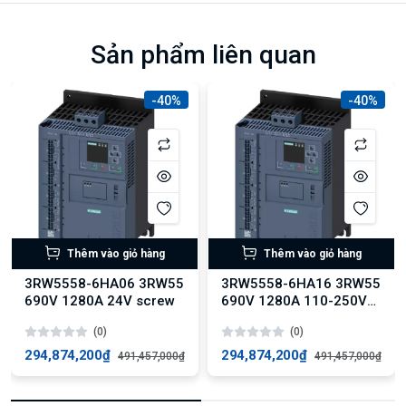
Sản phẩm liên quan
-40%
-40%
Thêm vào giỏ hàng
Thêm vào giỏ hàng
3RW5558-6HA06 3RW55
3RW5558-6HA16 3RW55
690V 1280A 24V screw
690V 1280A 110-250V
screw
(0)
(0)
294,874,200₫
294,874,200₫
491,457,000₫
491,457,000₫