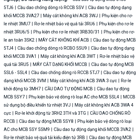
5TJ6
Cầu dao chống dòng rò RCCB 5SV
Cầu dao tự động dạng
khối MCCB 3VA27
Máy cắt không khí ACB 3WJ
Phụ kiện cho rơ-
le nhiệt 3MU7
Rơ-le nhiệt bảo vệ quá tải 3RU6
Phụ kiện cho rơ-le
nhiệt 3RU6/5
Phụ kiện cho rơ-le nhiệt 3RB30/31
Phụ kiện cho rơ-
le an toàn 3SK2
MÁY CẮT KHÔNG KHÍ ACB
Cầu dao tự động MCB
5TJ4
Cầu dao chống dòng rò RCBO 5SU9
Cầu dao tự động dạng
khối MCCB 3VA1
Máy cắt không khí ACB 3WT
Rơ-le nhiệt bảo vệ
quá tải 3RU5
MÁY CẮT DẠNG KHỐI MCCB
Cầu dao tự động MCB
5SL6 - 5SL4
Cầu dao chống dòng rò RCCB 5TJ7
Cầu dao tự động
dạng khối MCCB 3VM
Máy cắt không khí ACB 3WA 3 cực
Rơ-le
khởi động từ 3MH7
CẦU DAO TỰ ĐỘNG MCB
Cầu dao tự động
MCB 5SY7
Phụ kiện bảo vệ dòng rò loại AC cho MCB 5SL4
MCCB
sử dụng bộ điều khiển từ nhiệt 3VJ
Máy cắt không khí ACB 3WA 4
cực
Rơ-le khởi động từ 3RH2 3TH và 3TG
CẦU DAO CHỐNG RÒ
RCCB
Cầu dao tự động MCB 5SY8
Phụ kiện bảo vệ dòng rò loại
AC cho MCB 5SY 5SM9
Cầu dao tự động dạng khối MCCB 3VA2
Rơ-le nhiệt bảo vệ quá tải kiểu điện tử 3RB
Cầu dao tự động MCB