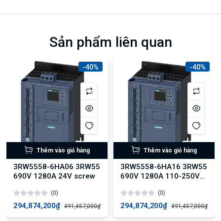
Sản phẩm liên quan
-40%
-40%
Thêm vào giỏ hàng
Thêm vào giỏ hàng
3RW5558-6HA06 3RW55
3RW5558-6HA16 3RW55
690V 1280A 24V screw
690V 1280A 110-250V
screw
(0)
(0)
294,874,200₫
294,874,200₫
491,457,000₫
491,457,000₫