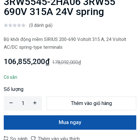
3RW5545-2HA06 3RW55
690V 315A 24V spring
(0 đánh giá)
Bộ khởi động mềm SIRIUS 200-690 Voltolt 315 A, 24 Voltolt
AC/DC spring-type terminals
106,855,200₫
178,092,000₫
Có sẵn
Số lượng
Thêm vào giỏ hàng
Mua ngay
So sánh
Thêm vào yêu thích