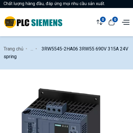
Chất lượng hàng đầu, đáp ứng mọi nhu cầu sản xuất.
0
0
Trang chủ
...
3RW5545-2HA06 3RW55 690V 315A 24V
spring