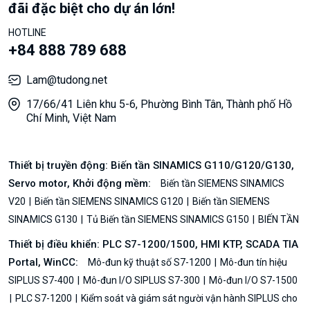
đãi đặc biệt cho dự án lớn!
HOTLINE
+84 888 789 688
Lam@tudong.net
17/66/41 Liên khu 5-6, Phường Bình Tân, Thành phố Hồ
Chí Minh, Việt Nam
Thiết bị truyền động: Biến tần SINAMICS G110/G120/G130,
Servo motor, Khởi động mềm:
Biến tần SIEMENS SINAMICS
V20
Biến tần SIEMENS SINAMICS G120
Biến tần SIEMENS
SINAMICS G130
Tủ Biến tần SIEMENS SINAMICS G150
BIẾN TẦN
Thiết bị điều khiển: PLC S7-1200/1500, HMI KTP, SCADA TIA
Portal, WinCC:
Mô-đun kỹ thuật số S7-1200
Mô-đun tín hiệu
SIPLUS S7-400
Mô-đun I/O SIPLUS S7-300
Mô-đun I/O S7-1500
PLC S7-1200
Kiểm soát và giám sát người vận hành SIPLUS cho