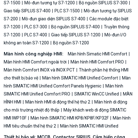
S7-1500
Mô-đun tương tự S7-1200
Bộ nguồn SIPLUS S7-300
Giao tiếp SIPLUS S7-400
PLC S7-1500
Mô-đun tương tự SIPLUS
S7-200
Mô-đun giao diện SIPLUS S7-400
Các module đặc biệt
S7-1200
PLC S7-300
Bộ nguồn SIPLUS S7-400
Truyền thông
S7-1200
PLC S7-400
Giao tiếp SIPLUS S7-1200
Mô-đun I/O
không an toàn S7-1200
Bộ nguồn S7-1200
Màn hình công nghiệp HMI:
Màn hình Simatic HMI Comfort
Màn hình HMI Comfort ngoài trời
Màn hình HMI Comfort PRO
Màn hình Comfort INOX và INOX PCT
Thành phần hệ thống HMI
cho thiết bị bảo vệ
Màn hình SIMATIC HMI Unified Comfort
Màn
hình SIMATIC HMI Unified Comfort Panels Hygienic
Màn hình
SIMATIC HMI Unified Comfort PRO
SIMATIC WinCC Unified
MÀN
HÌNH HMI
Màn hình HMI di động thế hệ thứ 2
Màn hình di động
cho môi trường nhiệt độ thấp
Máy khách web di động SIMATIC
HMI IWP10F
Màn hình SIMATIC HMI KP8/KP8F/KP32F
Màn hình
HMI tiêu chuẩn thế hệ thứ 2
Màn hình SIMATIC HMI Unified
Thiết bị bảo vệ: MCCB, Contactor SIRIUS, Cảm biến công