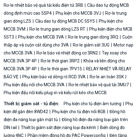
Rơ-le nhiệt bảo vệ quá tải kiểu điện tử 3RB
Cầu dao tự động MCB
dòng định mức cao 5SP4
Phụ kiện cho MCCB 3VJ
Rơ-le trung
gian dòng LZS
Cầu dao tự động MCB DC 5SY5
Phụ kiện cho
MCCB 3VM
Rơ-le trung gian dòng LZS RT
Phụ kiện điện cho MCB
5ST3
Phụ kiện cho MCCB 3VA
Rơ-le trung gian dòng 3RQ
Cuộn
thấp áp và cuộn cắt dùng cho 3VA
Rơ-le giám sát 3UG
Motor nạp
cho MCCB 3VA
Rơ-le bảo vệ nhiệt động cơ 3RN2
Tay xoay cho
MCCB 3VA 3P 4P
Rơ-le thời gian 3RP2
Khóa và liên động cho
MCCB 3VA 3P 4P
Rơ-le thời gian 7PV15
RELAY NHIỆT VÀ RELAY
BẢO VỆ
Phụ kiện bảo vệ dòng rò RCD 3VA
Rơ-le an toàn 3SK
Phụ kiện đấu nối cho MCCB 3VA
Rơ-le nhiệt bảo vệ quá tải 3MU7
Phụ kiện đấu nối kiểu plug-in và kiểu rút kéo cho MCCB
Thiết bị giám sát - tủ điện:
Phụ kiện cho tủ điện âm tường
Phụ
kiện để gắn đèn 8WD42
Phụ kiện cho tủ điện nổi 8GB
Đồng hồ
điện đa năng loại gắn mặt tủ
Đồng hồ điện đa năng loại gắn trên
DIN rail
Thiết bị giám sát điện năng loại đa kênh
Biến dòng đo
lường 4NC
Phần mềm đồng hồ đo PAC Powerconfig
Đèn tầng