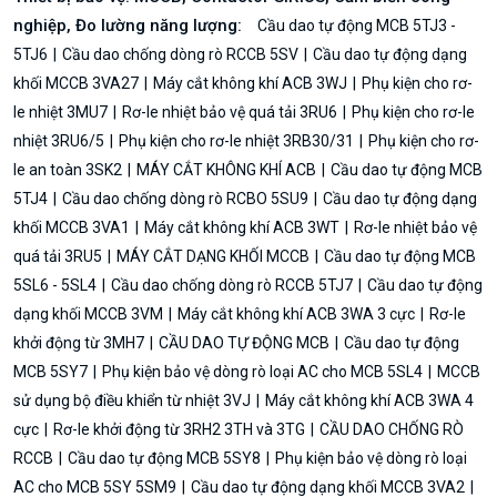
nghiệp, Đo lường năng lượng:
Cầu dao tự động MCB 5TJ3 -
5TJ6
Cầu dao chống dòng rò RCCB 5SV
Cầu dao tự động dạng
khối MCCB 3VA27
Máy cắt không khí ACB 3WJ
Phụ kiện cho rơ-
le nhiệt 3MU7
Rơ-le nhiệt bảo vệ quá tải 3RU6
Phụ kiện cho rơ-le
nhiệt 3RU6/5
Phụ kiện cho rơ-le nhiệt 3RB30/31
Phụ kiện cho rơ-
le an toàn 3SK2
MÁY CẮT KHÔNG KHÍ ACB
Cầu dao tự động MCB
5TJ4
Cầu dao chống dòng rò RCBO 5SU9
Cầu dao tự động dạng
khối MCCB 3VA1
Máy cắt không khí ACB 3WT
Rơ-le nhiệt bảo vệ
quá tải 3RU5
MÁY CẮT DẠNG KHỐI MCCB
Cầu dao tự động MCB
5SL6 - 5SL4
Cầu dao chống dòng rò RCCB 5TJ7
Cầu dao tự động
dạng khối MCCB 3VM
Máy cắt không khí ACB 3WA 3 cực
Rơ-le
khởi động từ 3MH7
CẦU DAO TỰ ĐỘNG MCB
Cầu dao tự động
MCB 5SY7
Phụ kiện bảo vệ dòng rò loại AC cho MCB 5SL4
MCCB
sử dụng bộ điều khiển từ nhiệt 3VJ
Máy cắt không khí ACB 3WA 4
cực
Rơ-le khởi động từ 3RH2 3TH và 3TG
CẦU DAO CHỐNG RÒ
RCCB
Cầu dao tự động MCB 5SY8
Phụ kiện bảo vệ dòng rò loại
AC cho MCB 5SY 5SM9
Cầu dao tự động dạng khối MCCB 3VA2