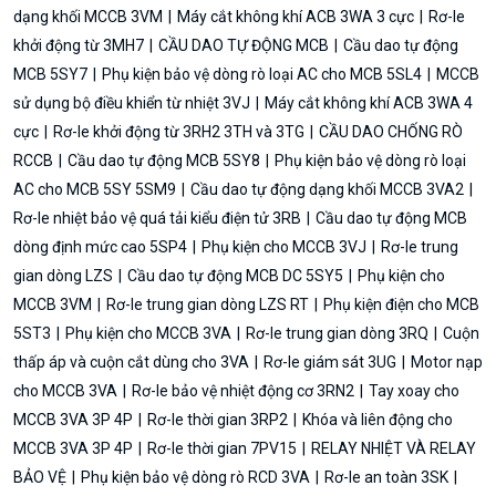
dạng khối MCCB 3VM
Máy cắt không khí ACB 3WA 3 cực
Rơ-le
khởi động từ 3MH7
CẦU DAO TỰ ĐỘNG MCB
Cầu dao tự động
MCB 5SY7
Phụ kiện bảo vệ dòng rò loại AC cho MCB 5SL4
MCCB
sử dụng bộ điều khiển từ nhiệt 3VJ
Máy cắt không khí ACB 3WA 4
cực
Rơ-le khởi động từ 3RH2 3TH và 3TG
CẦU DAO CHỐNG RÒ
RCCB
Cầu dao tự động MCB 5SY8
Phụ kiện bảo vệ dòng rò loại
AC cho MCB 5SY 5SM9
Cầu dao tự động dạng khối MCCB 3VA2
Rơ-le nhiệt bảo vệ quá tải kiểu điện tử 3RB
Cầu dao tự động MCB
dòng định mức cao 5SP4
Phụ kiện cho MCCB 3VJ
Rơ-le trung
gian dòng LZS
Cầu dao tự động MCB DC 5SY5
Phụ kiện cho
MCCB 3VM
Rơ-le trung gian dòng LZS RT
Phụ kiện điện cho MCB
5ST3
Phụ kiện cho MCCB 3VA
Rơ-le trung gian dòng 3RQ
Cuộn
thấp áp và cuộn cắt dùng cho 3VA
Rơ-le giám sát 3UG
Motor nạp
cho MCCB 3VA
Rơ-le bảo vệ nhiệt động cơ 3RN2
Tay xoay cho
MCCB 3VA 3P 4P
Rơ-le thời gian 3RP2
Khóa và liên động cho
MCCB 3VA 3P 4P
Rơ-le thời gian 7PV15
RELAY NHIỆT VÀ RELAY
BẢO VỆ
Phụ kiện bảo vệ dòng rò RCD 3VA
Rơ-le an toàn 3SK