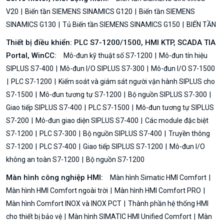
V20
Biến tần SIEMENS SINAMICS G120
Biến tần SIEMENS
SINAMICS G130
Tủ Biến tần SIEMENS SINAMICS G150
BIẾN TẦN
Thiết bị điều khiển: PLC S7-1200/1500, HMI KTP, SCADA TIA
Portal, WinCC:
Mô-đun kỹ thuật số S7-1200
Mô-đun tín hiệu
SIPLUS S7-400
Mô-đun I/O SIPLUS S7-300
Mô-đun I/O S7-1500
PLC S7-1200
Kiểm soát và giám sát người vận hành SIPLUS cho
S7-1500
Mô-đun tương tự S7-1200
Bộ nguồn SIPLUS S7-300
Giao tiếp SIPLUS S7-400
PLC S7-1500
Mô-đun tương tự SIPLUS
S7-200
Mô-đun giao diện SIPLUS S7-400
Các module đặc biệt
S7-1200
PLC S7-300
Bộ nguồn SIPLUS S7-400
Truyền thông
S7-1200
PLC S7-400
Giao tiếp SIPLUS S7-1200
Mô-đun I/O
không an toàn S7-1200
Bộ nguồn S7-1200
Màn hình công nghiệp HMI:
Màn hình Simatic HMI Comfort
Màn hình HMI Comfort ngoài trời
Màn hình HMI Comfort PRO
Màn hình Comfort INOX và INOX PCT
Thành phần hệ thống HMI
cho thiết bị bảo vệ
Màn hình SIMATIC HMI Unified Comfort
Màn