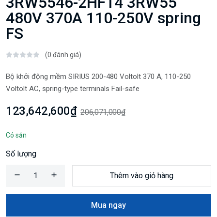
3RW5546-2HF14 3RW55
480V 370A 110-250V spring
FS
(0 đánh giá)
Bộ khởi động mềm SIRIUS 200-480 Voltolt 370 A, 110-250
Voltolt AC, spring-type terminals Fail-safe
123,642,600₫
206,071,000₫
Có sẵn
Số lượng
Thêm vào giỏ hàng
Mua ngay