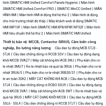
hình SIMATIC HMI Unified Comfort Panels Hygienic
Màn hình
SIMATIC HMI Unified Comfort PRO
SIMATIC WinCC Unified
MÀN
HÌNH HMI
Màn hình HMI di động thế hệ thứ 2
Màn hình di động
cho môi trường nhiệt độ thấp
Máy khách web di động SIMATIC
HMI IWP10F
Màn hình SIMATIC HMI KP8/KP8F/KP32F
Màn hình
HMI tiêu chuẩn thế hệ thứ 2
Màn hình SIMATIC HMI Unified
Thiết bị bảo vệ: MCCB, Contactor SIRIUS, Cảm biến công
nghiệp, Đo lường năng lượng:
Cầu dao tự động MCB 5TJ3 -
5TJ6
Cầu dao chống dòng rò RCCB 5SV
Cầu dao tự động dạng
khối MCCB 3VA27
Máy cắt không khí ACB 3WJ
Phụ kiện cho rơ-
le nhiệt 3MU7
Rơ-le nhiệt bảo vệ quá tải 3RU6
Phụ kiện cho rơ-le
nhiệt 3RU6/5
Phụ kiện cho rơ-le nhiệt 3RB30/31
Phụ kiện cho rơ-
le an toàn 3SK2
MÁY CẮT KHÔNG KHÍ ACB
Cầu dao tự động MCB
5TJ4
Cầu dao chống dòng rò RCBO 5SU9
Cầu dao tự động dạng
khối MCCB 3VA1
Máy cắt không khí ACB 3WT
Rơ-le nhiệt bảo vệ
quá tải 3RU5
MÁY CẮT DẠNG KHỐI MCCB
Cầu dao tự động MCB
5SL6 - 5SL4
Cầu dao chống dòng rò RCCB 5TJ7
Cầu dao tự động