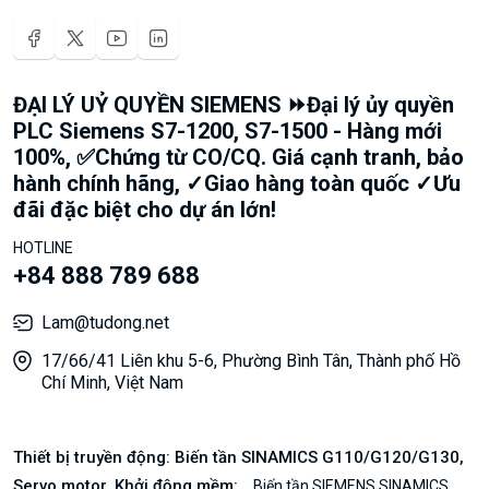
ĐẠI LÝ UỶ QUYỀN SIEMENS ⏩Đại lý ủy quyền
PLC Siemens S7-1200, S7-1500 - Hàng mới
100%, ✅Chứng từ CO/CQ. Giá cạnh tranh, bảo
hành chính hãng, ✓Giao hàng toàn quốc ✓Ưu
đãi đặc biệt cho dự án lớn!
HOTLINE
+84 888 789 688
Lam@tudong.net
17/66/41 Liên khu 5-6, Phường Bình Tân, Thành phố Hồ
Chí Minh, Việt Nam
Thiết bị truyền động: Biến tần SINAMICS G110/G120/G130,
Servo motor, Khởi động mềm:
Biến tần SIEMENS SINAMICS