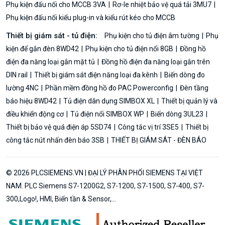
Phụ kiện đấu nối cho MCCB 3VA
Rơ-le nhiệt bảo vệ quá tải 3MU7
Phụ kiện đấu nối kiểu plug-in và kiểu rút kéo cho MCCB
Thiết bị giám sát - tủ điện:
Phụ kiện cho tủ điện âm tường
Phụ
kiện để gắn đèn 8WD42
Phụ kiện cho tủ điện nổi 8GB
Đồng hồ
điện đa năng loại gắn mặt tủ
Đồng hồ điện đa năng loại gắn trên
DIN rail
Thiết bị giám sát điện năng loại đa kênh
Biến dòng đo
lường 4NC
Phần mềm đồng hồ đo PAC Powerconfig
Đèn tầng
báo hiệu 8WD42
Tủ điện dân dụng SIMBOX XL
Thiết bị quản lý và
điều khiển động cơ
Tủ điện nổi SIMBOX WP
Biến dòng 3UL23
Thiết bị bảo vệ quá điện áp 5SD74
Công tắc vị trí 3SE5
Thiết bị
công tắc nút nhấn đèn báo 3SB
THIẾT BỊ GIÁM SÁT - ĐÈN BÁO
© 2026 PLCSIEMENS.VN | ĐẠI LÝ PHÂN PHỐI SIEMENS TẠI VIỆT
NAM. PLC Siemens S7-1200G2, S7-1200, S7-1500, S7-400, S7-
300,Logo!, HMI, Biến tần & Sensor,...