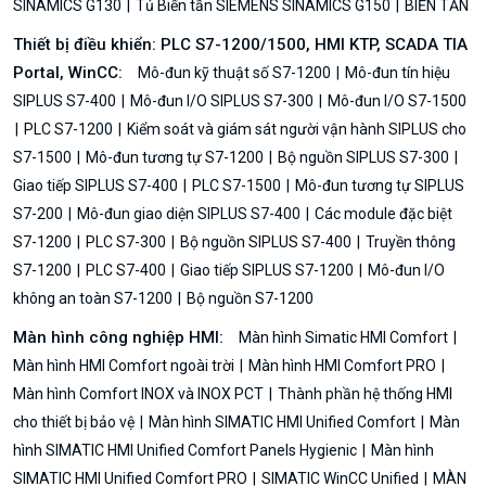
SINAMICS G130
Tủ Biến tần SIEMENS SINAMICS G150
BIẾN TẦN
Thiết bị điều khiển: PLC S7-1200/1500, HMI KTP, SCADA TIA
Portal, WinCC:
Mô-đun kỹ thuật số S7-1200
Mô-đun tín hiệu
SIPLUS S7-400
Mô-đun I/O SIPLUS S7-300
Mô-đun I/O S7-1500
PLC S7-1200
Kiểm soát và giám sát người vận hành SIPLUS cho
S7-1500
Mô-đun tương tự S7-1200
Bộ nguồn SIPLUS S7-300
Giao tiếp SIPLUS S7-400
PLC S7-1500
Mô-đun tương tự SIPLUS
S7-200
Mô-đun giao diện SIPLUS S7-400
Các module đặc biệt
S7-1200
PLC S7-300
Bộ nguồn SIPLUS S7-400
Truyền thông
S7-1200
PLC S7-400
Giao tiếp SIPLUS S7-1200
Mô-đun I/O
không an toàn S7-1200
Bộ nguồn S7-1200
Màn hình công nghiệp HMI:
Màn hình Simatic HMI Comfort
Màn hình HMI Comfort ngoài trời
Màn hình HMI Comfort PRO
Màn hình Comfort INOX và INOX PCT
Thành phần hệ thống HMI
cho thiết bị bảo vệ
Màn hình SIMATIC HMI Unified Comfort
Màn
hình SIMATIC HMI Unified Comfort Panels Hygienic
Màn hình
SIMATIC HMI Unified Comfort PRO
SIMATIC WinCC Unified
MÀN