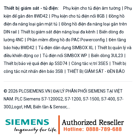
Thiết bị giám sát - tủ điện:
Phụ kiện cho tủ điện âm tường
Phụ
kiện để gắn đèn 8WD42
Phụ kiện cho tủ điện nổi 8GB
Đồng hồ
điện đa năng loại gắn mặt tủ
Đồng hồ điện đa năng loại gắn trên
DIN rail
Thiết bị giám sát điện năng loại đa kênh
Biến dòng đo
lường 4NC
Phần mềm đồng hồ đo PAC Powerconfig
Đèn tầng
báo hiệu 8WD42
Tủ điện dân dụng SIMBOX XL
Thiết bị quản lý và
điều khiển động cơ
Tủ điện nổi SIMBOX WP
Biến dòng 3UL23
Thiết bị bảo vệ quá điện áp 5SD74
Công tắc vị trí 3SE5
Thiết bị
công tắc nút nhấn đèn báo 3SB
THIẾT BỊ GIÁM SÁT - ĐÈN BÁO
© 2026 PLCSIEMENS.VN | ĐẠI LÝ PHÂN PHỐI SIEMENS TẠI VIỆT
NAM. PLC Siemens S7-1200G2, S7-1200, S7-1500, S7-400, S7-
300,Logo!, HMI, Biến tần & Sensor,...