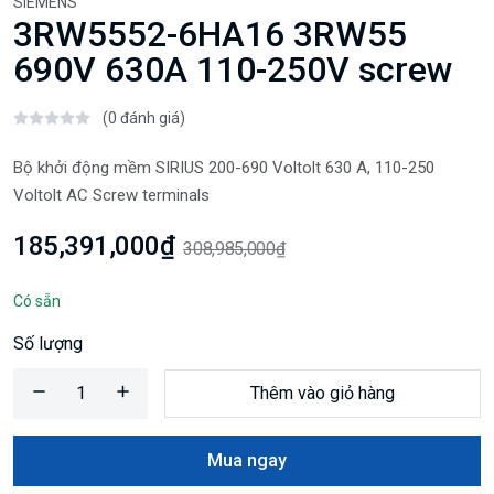
SIEMENS
3RW5552-6HA16 3RW55
690V 630A 110-250V screw
(0 đánh giá)
Bộ khởi động mềm SIRIUS 200-690 Voltolt 630 A, 110-250
Voltolt AC Screw terminals
185,391,000₫
308,985,000₫
Có sẵn
Số lượng
Thêm vào giỏ hàng
Mua ngay