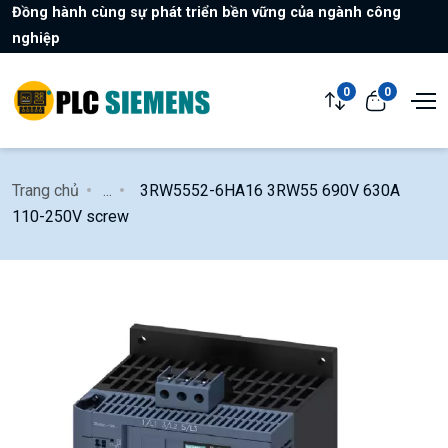
Đồng hành cùng sự phát triển bền vững của ngành công
nghiệp
0
0
Trang chủ
...
3RW5552-6HA16 3RW55 690V 630A
110-250V screw