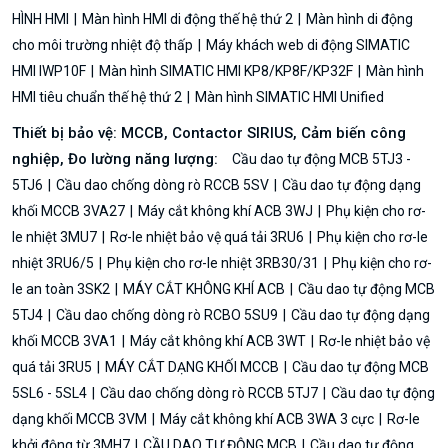
HÌNH HMI
Màn hình HMI di động thế hệ thứ 2
Màn hình di động
cho môi trường nhiệt độ thấp
Máy khách web di động SIMATIC
HMI IWP10F
Màn hình SIMATIC HMI KP8/KP8F/KP32F
Màn hình
HMI tiêu chuẩn thế hệ thứ 2
Màn hình SIMATIC HMI Unified
Thiết bị bảo vệ: MCCB, Contactor SIRIUS, Cảm biến công
nghiệp, Đo lường năng lượng:
Cầu dao tự động MCB 5TJ3 -
5TJ6
Cầu dao chống dòng rò RCCB 5SV
Cầu dao tự động dạng
khối MCCB 3VA27
Máy cắt không khí ACB 3WJ
Phụ kiện cho rơ-
le nhiệt 3MU7
Rơ-le nhiệt bảo vệ quá tải 3RU6
Phụ kiện cho rơ-le
nhiệt 3RU6/5
Phụ kiện cho rơ-le nhiệt 3RB30/31
Phụ kiện cho rơ-
le an toàn 3SK2
MÁY CẮT KHÔNG KHÍ ACB
Cầu dao tự động MCB
5TJ4
Cầu dao chống dòng rò RCBO 5SU9
Cầu dao tự động dạng
khối MCCB 3VA1
Máy cắt không khí ACB 3WT
Rơ-le nhiệt bảo vệ
quá tải 3RU5
MÁY CẮT DẠNG KHỐI MCCB
Cầu dao tự động MCB
5SL6 - 5SL4
Cầu dao chống dòng rò RCCB 5TJ7
Cầu dao tự động
dạng khối MCCB 3VM
Máy cắt không khí ACB 3WA 3 cực
Rơ-le
khởi động từ 3MH7
CẦU DAO TỰ ĐỘNG MCB
Cầu dao tự động