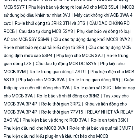
MCB 5SY7
Phụ kiện bảo vệ dòng rò loại AC cho MCB 5SL4
MCCB
sử dụng bộ điều khiển từ nhiệt 3VJ
Máy cắt không khí ACB 3WA 4
cực
Rơ-le khởi động từ 3RH2 3TH và 3TG
CẦU DAO CHỐNG RÒ
RCCB
Cầu dao tự động MCB 5SY8
Phụ kiện bảo vệ dòng rò loại
AC cho MCB 5SY 5SM9
Cầu dao tự động dạng khối MCCB 3VA2
Rơ-le nhiệt bảo vệ quá tải kiểu điện tử 3RB
Cầu dao tự động MCB
dòng định mức cao 5SP4
Phụ kiện cho MCCB 3VJ
Rơ-le trung
gian dòng LZS
Cầu dao tự động MCB DC 5SY5
Phụ kiện cho
MCCB 3VM
Rơ-le trung gian dòng LZS RT
Phụ kiện điện cho MCB
5ST3
Phụ kiện cho MCCB 3VA
Rơ-le trung gian dòng 3RQ
Cuộn
thấp áp và cuộn cắt dùng cho 3VA
Rơ-le giám sát 3UG
Motor nạp
cho MCCB 3VA
Rơ-le bảo vệ nhiệt động cơ 3RN2
Tay xoay cho
MCCB 3VA 3P 4P
Rơ-le thời gian 3RP2
Khóa và liên động cho
MCCB 3VA 3P 4P
Rơ-le thời gian 7PV15
RELAY NHIỆT VÀ RELAY
BẢO VỆ
Phụ kiện bảo vệ dòng rò RCD 3VA
Rơ-le an toàn 3SK
Phụ kiện đấu nối cho MCCB 3VA
Rơ-le nhiệt bảo vệ quá tải 3MU7
Phụ kiện đấu nối kiểu plug-in và kiểu rút kéo cho MCCB