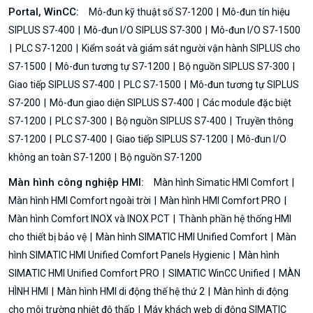
Portal, WinCC:
Mô-đun kỹ thuật số S7-1200
Mô-đun tín hiệu
SIPLUS S7-400
Mô-đun I/O SIPLUS S7-300
Mô-đun I/O S7-1500
PLC S7-1200
Kiểm soát và giám sát người vận hành SIPLUS cho
S7-1500
Mô-đun tương tự S7-1200
Bộ nguồn SIPLUS S7-300
Giao tiếp SIPLUS S7-400
PLC S7-1500
Mô-đun tương tự SIPLUS
S7-200
Mô-đun giao diện SIPLUS S7-400
Các module đặc biệt
S7-1200
PLC S7-300
Bộ nguồn SIPLUS S7-400
Truyền thông
S7-1200
PLC S7-400
Giao tiếp SIPLUS S7-1200
Mô-đun I/O
không an toàn S7-1200
Bộ nguồn S7-1200
Màn hình công nghiệp HMI:
Màn hình Simatic HMI Comfort
Màn hình HMI Comfort ngoài trời
Màn hình HMI Comfort PRO
Màn hình Comfort INOX và INOX PCT
Thành phần hệ thống HMI
cho thiết bị bảo vệ
Màn hình SIMATIC HMI Unified Comfort
Màn
hình SIMATIC HMI Unified Comfort Panels Hygienic
Màn hình
SIMATIC HMI Unified Comfort PRO
SIMATIC WinCC Unified
MÀN
HÌNH HMI
Màn hình HMI di động thế hệ thứ 2
Màn hình di động
cho môi trường nhiệt độ thấp
Máy khách web di động SIMATIC