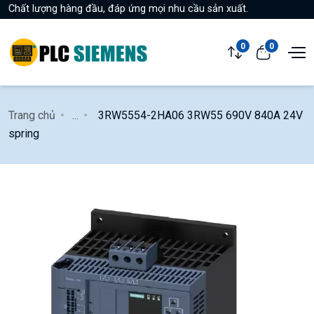
Chất lượng hàng đầu, đáp ứng mọi nhu cầu sản xuất.
0
0
Trang chủ
...
3RW5554-2HA06 3RW55 690V 840A 24V
spring