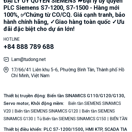
ĐẠI LÝ UỶ QUYỀN SIEMENS ⏩Đại lý ủy quyền
PLC Siemens S7-1200, S7-1500 - Hàng mới
100%, ✅Chứng từ CO/CQ. Giá cạnh tranh, bảo
hành chính hãng, ✓Giao hàng toàn quốc ✓Ưu
đãi đặc biệt cho dự án lớn!
HOTLINE
+84 888 789 688
Lam@tudong.net
17/66/41 Liên khu 5-6, Phường Bình Tân, Thành phố Hồ
Chí Minh, Việt Nam
Thiết bị truyền động: Biến tần SINAMICS G110/G120/G130,
Servo motor, Khởi động mềm:
Biến tần SIEMENS SINAMICS
V20
Biến tần SIEMENS SINAMICS G120
Biến tần SIEMENS
SINAMICS G130
Tủ Biến tần SIEMENS SINAMICS G150
BIẾN TẦN
Thiết bị điều khiển: PLC S7-1200/1500, HMI KTP, SCADA TIA