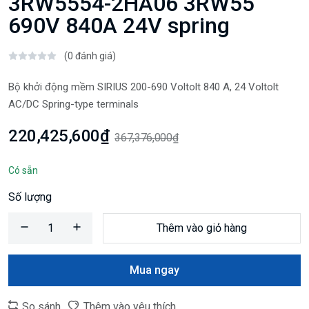
3RW5554-2HA06 3RW55
690V 840A 24V spring
(0 đánh giá)
Bộ khởi động mềm SIRIUS 200-690 Voltolt 840 A, 24 Voltolt
AC/DC Spring-type terminals
220,425,600₫
367,376,000₫
Có sẵn
Số lượng
Thêm vào giỏ hàng
Mua ngay
So sánh
Thêm vào yêu thích