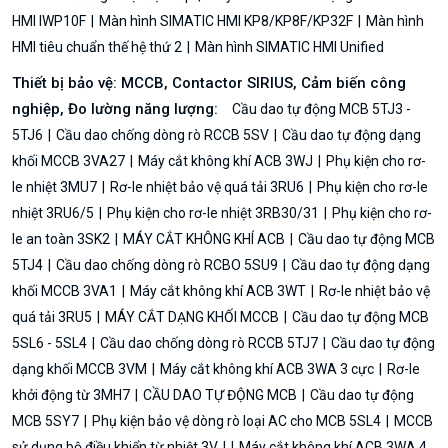
HMI IWP10F
Màn hình SIMATIC HMI KP8/KP8F/KP32F
Màn hình
HMI tiêu chuẩn thế hệ thứ 2
Màn hình SIMATIC HMI Unified
Thiết bị bảo vệ: MCCB, Contactor SIRIUS, Cảm biến công
nghiệp, Đo lường năng lượng:
Cầu dao tự động MCB 5TJ3 -
5TJ6
Cầu dao chống dòng rò RCCB 5SV
Cầu dao tự động dạng
khối MCCB 3VA27
Máy cắt không khí ACB 3WJ
Phụ kiện cho rơ-
le nhiệt 3MU7
Rơ-le nhiệt bảo vệ quá tải 3RU6
Phụ kiện cho rơ-le
nhiệt 3RU6/5
Phụ kiện cho rơ-le nhiệt 3RB30/31
Phụ kiện cho rơ-
le an toàn 3SK2
MÁY CẮT KHÔNG KHÍ ACB
Cầu dao tự động MCB
5TJ4
Cầu dao chống dòng rò RCBO 5SU9
Cầu dao tự động dạng
khối MCCB 3VA1
Máy cắt không khí ACB 3WT
Rơ-le nhiệt bảo vệ
quá tải 3RU5
MÁY CẮT DẠNG KHỐI MCCB
Cầu dao tự động MCB
5SL6 - 5SL4
Cầu dao chống dòng rò RCCB 5TJ7
Cầu dao tự động
dạng khối MCCB 3VM
Máy cắt không khí ACB 3WA 3 cực
Rơ-le
khởi động từ 3MH7
CẦU DAO TỰ ĐỘNG MCB
Cầu dao tự động
MCB 5SY7
Phụ kiện bảo vệ dòng rò loại AC cho MCB 5SL4
MCCB
sử dụng bộ điều khiển từ nhiệt 3VJ
Máy cắt không khí ACB 3WA 4