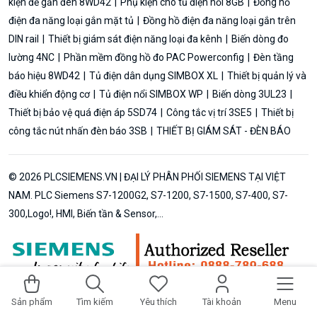
kiện để gắn đèn 8WD42
Phụ kiện cho tủ điện nổi 8GB
Đồng hồ
điện đa năng loại gắn mặt tủ
Đồng hồ điện đa năng loại gắn trên
DIN rail
Thiết bị giám sát điện năng loại đa kênh
Biến dòng đo
lường 4NC
Phần mềm đồng hồ đo PAC Powerconfig
Đèn tầng
báo hiệu 8WD42
Tủ điện dân dụng SIMBOX XL
Thiết bị quản lý và
điều khiển động cơ
Tủ điện nổi SIMBOX WP
Biến dòng 3UL23
Thiết bị bảo vệ quá điện áp 5SD74
Công tắc vị trí 3SE5
Thiết bị
công tắc nút nhấn đèn báo 3SB
THIẾT BỊ GIÁM SÁT - ĐÈN BÁO
© 2026 PLCSIEMENS.VN | ĐẠI LÝ PHÂN PHỐI SIEMENS TẠI VIỆT
NAM. PLC Siemens S7-1200G2, S7-1200, S7-1500, S7-400, S7-
300,Logo!, HMI, Biến tần & Sensor,...
Thêm vào giỏ hàng
Mua ngay
Sản phẩm
Tìm kiếm
Yêu thích
Tài khoản
Menu