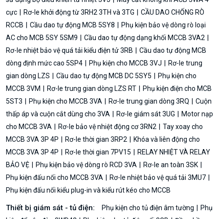
cực
Rơ-le khởi động từ 3RH2 3TH và 3TG
CẦU DAO CHỐNG RÒ
RCCB
Cầu dao tự động MCB 5SY8
Phụ kiện bảo vệ dòng rò loại
AC cho MCB 5SY 5SM9
Cầu dao tự động dạng khối MCCB 3VA2
Rơ-le nhiệt bảo vệ quá tải kiểu điện tử 3RB
Cầu dao tự động MCB
dòng định mức cao 5SP4
Phụ kiện cho MCCB 3VJ
Rơ-le trung
gian dòng LZS
Cầu dao tự động MCB DC 5SY5
Phụ kiện cho
MCCB 3VM
Rơ-le trung gian dòng LZS RT
Phụ kiện điện cho MCB
5ST3
Phụ kiện cho MCCB 3VA
Rơ-le trung gian dòng 3RQ
Cuộn
thấp áp và cuộn cắt dùng cho 3VA
Rơ-le giám sát 3UG
Motor nạp
cho MCCB 3VA
Rơ-le bảo vệ nhiệt động cơ 3RN2
Tay xoay cho
MCCB 3VA 3P 4P
Rơ-le thời gian 3RP2
Khóa và liên động cho
MCCB 3VA 3P 4P
Rơ-le thời gian 7PV15
RELAY NHIỆT VÀ RELAY
BẢO VỆ
Phụ kiện bảo vệ dòng rò RCD 3VA
Rơ-le an toàn 3SK
Phụ kiện đấu nối cho MCCB 3VA
Rơ-le nhiệt bảo vệ quá tải 3MU7
Phụ kiện đấu nối kiểu plug-in và kiểu rút kéo cho MCCB
Thiết bị giám sát - tủ điện:
Phụ kiện cho tủ điện âm tường
Phụ