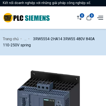
Kết nối doanh nghiệp với những giải pháp công nghiệp số.
0
0
Trang chủ
...
3RW5554-2HA14 3RW55 480V 840A
110-250V spring