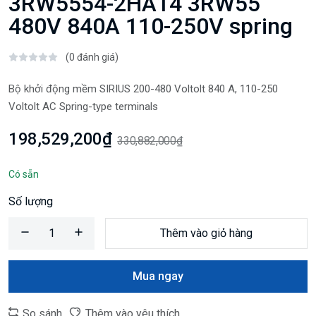
3RW5554-2HA14 3RW55
480V 840A 110-250V spring
(0 đánh giá)
Bộ khởi động mềm SIRIUS 200-480 Voltolt 840 A, 110-250
Voltolt AC Spring-type terminals
198,529,200₫
330,882,000₫
Có sẵn
Số lượng
Thêm vào giỏ hàng
Mua ngay
So sánh
Thêm vào yêu thích