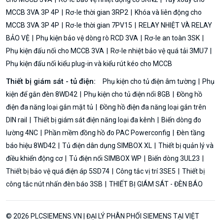
MCCB 3VA 3P 4P
Rơ-le thời gian 3RP2
Khóa và liên động cho
MCCB 3VA 3P 4P
Rơ-le thời gian 7PV15
RELAY NHIỆT VÀ RELAY
BẢO VỆ
Phụ kiện bảo vệ dòng rò RCD 3VA
Rơ-le an toàn 3SK
Phụ kiện đấu nối cho MCCB 3VA
Rơ-le nhiệt bảo vệ quá tải 3MU7
Phụ kiện đấu nối kiểu plug-in và kiểu rút kéo cho MCCB
Thiết bị giám sát - tủ điện:
Phụ kiện cho tủ điện âm tường
Phụ
kiện để gắn đèn 8WD42
Phụ kiện cho tủ điện nổi 8GB
Đồng hồ
điện đa năng loại gắn mặt tủ
Đồng hồ điện đa năng loại gắn trên
DIN rail
Thiết bị giám sát điện năng loại đa kênh
Biến dòng đo
lường 4NC
Phần mềm đồng hồ đo PAC Powerconfig
Đèn tầng
báo hiệu 8WD42
Tủ điện dân dụng SIMBOX XL
Thiết bị quản lý và
điều khiển động cơ
Tủ điện nổi SIMBOX WP
Biến dòng 3UL23
Thiết bị bảo vệ quá điện áp 5SD74
Công tắc vị trí 3SE5
Thiết bị
công tắc nút nhấn đèn báo 3SB
THIẾT BỊ GIÁM SÁT - ĐÈN BÁO
© 2026 PLCSIEMENS.VN | ĐẠI LÝ PHÂN PHỐI SIEMENS TẠI VIỆT