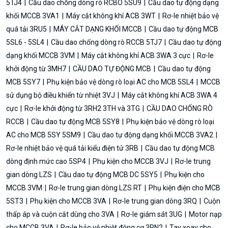
5TJ4
Cầu dao chống dòng rò RCBO 5SU9
Cầu dao tự động dạng
khối MCCB 3VA1
Máy cắt không khí ACB 3WT
Rơ-le nhiệt bảo vệ
quá tải 3RU5
MÁY CẮT DẠNG KHỐI MCCB
Cầu dao tự động MCB
5SL6 - 5SL4
Cầu dao chống dòng rò RCCB 5TJ7
Cầu dao tự động
dạng khối MCCB 3VM
Máy cắt không khí ACB 3WA 3 cực
Rơ-le
khởi động từ 3MH7
CẦU DAO TỰ ĐỘNG MCB
Cầu dao tự động
MCB 5SY7
Phụ kiện bảo vệ dòng rò loại AC cho MCB 5SL4
MCCB
sử dụng bộ điều khiển từ nhiệt 3VJ
Máy cắt không khí ACB 3WA 4
cực
Rơ-le khởi động từ 3RH2 3TH và 3TG
CẦU DAO CHỐNG RÒ
RCCB
Cầu dao tự động MCB 5SY8
Phụ kiện bảo vệ dòng rò loại
AC cho MCB 5SY 5SM9
Cầu dao tự động dạng khối MCCB 3VA2
Rơ-le nhiệt bảo vệ quá tải kiểu điện tử 3RB
Cầu dao tự động MCB
dòng định mức cao 5SP4
Phụ kiện cho MCCB 3VJ
Rơ-le trung
gian dòng LZS
Cầu dao tự động MCB DC 5SY5
Phụ kiện cho
MCCB 3VM
Rơ-le trung gian dòng LZS RT
Phụ kiện điện cho MCB
5ST3
Phụ kiện cho MCCB 3VA
Rơ-le trung gian dòng 3RQ
Cuộn
thấp áp và cuộn cắt dùng cho 3VA
Rơ-le giám sát 3UG
Motor nạp
cho MCCB 3VA
Rơ-le bảo vệ nhiệt động cơ 3RN2
Tay xoay cho