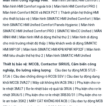
Màn hình công nghiệp HMI:
Màn hình Simatic HMI Comfort
Màn hình HMI Comfort ngoài trời
Màn hình HMI Comfort PRO
Màn hình Comfort INOX và INOX PCT
Thành phần hệ thống HMI
cho thiết bị bảo vệ
Màn hình SIMATIC HMI Unified Comfort
Màn
hình SIMATIC HMI Unified Comfort Panels Hygienic
Màn hình
SIMATIC HMI Unified Comfort PRO
SIMATIC WinCC Unified
MÀN
HÌNH HMI
Màn hình HMI di động thế hệ thứ 2
Màn hình di động
cho môi trường nhiệt độ thấp
Máy khách web di động SIMATIC
HMI IWP10F
Màn hình SIMATIC HMI KP8/KP8F/KP32F
Màn hình
HMI tiêu chuẩn thế hệ thứ 2
Màn hình SIMATIC HMI Unified
Thiết bị bảo vệ: MCCB, Contactor SIRIUS, Cảm biến công
nghiệp, Đo lường năng lượng:
Cầu dao tự động MCB 5TJ3 -
5TJ6
Cầu dao chống dòng rò RCCB 5SV
Cầu dao tự động dạng
khối MCCB 3VA27
Máy cắt không khí ACB 3WJ
Phụ kiện cho rơ-
le nhiệt 3MU7
Rơ-le nhiệt bảo vệ quá tải 3RU6
Phụ kiện cho rơ-le
nhiệt 3RU6/5
Phụ kiện cho rơ-le nhiệt 3RB30/31
Phụ kiện cho rơ-
le an toàn 3SK2
MÁY CẮT KHÔNG KHÍ ACB
Cầu dao tự động MCB