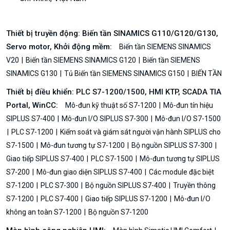
Thiết bị truyền động: Biến tần SINAMICS G110/G120/G130,
Servo motor, Khởi động mềm:
Biến tần SIEMENS SINAMICS
V20
Biến tần SIEMENS SINAMICS G120
Biến tần SIEMENS
SINAMICS G130
Tủ Biến tần SIEMENS SINAMICS G150
BIẾN TẦN
Thiết bị điều khiển: PLC S7-1200/1500, HMI KTP, SCADA TIA
Portal, WinCC:
Mô-đun kỹ thuật số S7-1200
Mô-đun tín hiệu
SIPLUS S7-400
Mô-đun I/O SIPLUS S7-300
Mô-đun I/O S7-1500
PLC S7-1200
Kiểm soát và giám sát người vận hành SIPLUS cho
S7-1500
Mô-đun tương tự S7-1200
Bộ nguồn SIPLUS S7-300
Giao tiếp SIPLUS S7-400
PLC S7-1500
Mô-đun tương tự SIPLUS
S7-200
Mô-đun giao diện SIPLUS S7-400
Các module đặc biệt
S7-1200
PLC S7-300
Bộ nguồn SIPLUS S7-400
Truyền thông
S7-1200
PLC S7-400
Giao tiếp SIPLUS S7-1200
Mô-đun I/O
không an toàn S7-1200
Bộ nguồn S7-1200