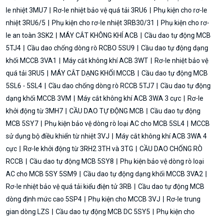
le nhiệt 3MU7
Rơ-le nhiệt bảo vệ quá tải 3RU6
Phụ kiện cho rơ-le
nhiệt 3RU6/5
Phụ kiện cho rơ-le nhiệt 3RB30/31
Phụ kiện cho rơ-
le an toàn 3SK2
MÁY CẮT KHÔNG KHÍ ACB
Cầu dao tự động MCB
5TJ4
Cầu dao chống dòng rò RCBO 5SU9
Cầu dao tự động dạng
khối MCCB 3VA1
Máy cắt không khí ACB 3WT
Rơ-le nhiệt bảo vệ
quá tải 3RU5
MÁY CẮT DẠNG KHỐI MCCB
Cầu dao tự động MCB
5SL6 - 5SL4
Cầu dao chống dòng rò RCCB 5TJ7
Cầu dao tự động
dạng khối MCCB 3VM
Máy cắt không khí ACB 3WA 3 cực
Rơ-le
khởi động từ 3MH7
CẦU DAO TỰ ĐỘNG MCB
Cầu dao tự động
MCB 5SY7
Phụ kiện bảo vệ dòng rò loại AC cho MCB 5SL4
MCCB
sử dụng bộ điều khiển từ nhiệt 3VJ
Máy cắt không khí ACB 3WA 4
cực
Rơ-le khởi động từ 3RH2 3TH và 3TG
CẦU DAO CHỐNG RÒ
RCCB
Cầu dao tự động MCB 5SY8
Phụ kiện bảo vệ dòng rò loại
AC cho MCB 5SY 5SM9
Cầu dao tự động dạng khối MCCB 3VA2
Rơ-le nhiệt bảo vệ quá tải kiểu điện tử 3RB
Cầu dao tự động MCB
dòng định mức cao 5SP4
Phụ kiện cho MCCB 3VJ
Rơ-le trung
gian dòng LZS
Cầu dao tự động MCB DC 5SY5
Phụ kiện cho