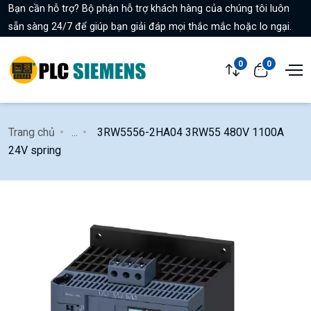
Bạn cần hỗ trợ? Bộ phận hỗ trợ khách hàng của chúng tôi luôn
sẵn sàng 24/7 để giúp bạn giải đáp mọi thắc mắc hoặc lo ngại.
0
0
Trang chủ
...
3RW5556-2HA04 3RW55 480V 1100A
24V spring