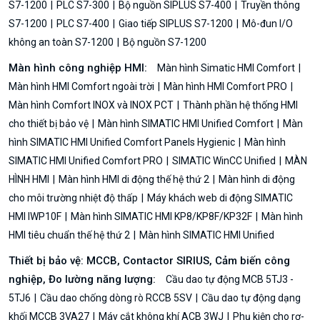
S7-1200
PLC S7-300
Bộ nguồn SIPLUS S7-400
Truyền thông
S7-1200
PLC S7-400
Giao tiếp SIPLUS S7-1200
Mô-đun I/O
không an toàn S7-1200
Bộ nguồn S7-1200
Màn hình công nghiệp HMI:
Màn hình Simatic HMI Comfort
Màn hình HMI Comfort ngoài trời
Màn hình HMI Comfort PRO
Màn hình Comfort INOX và INOX PCT
Thành phần hệ thống HMI
cho thiết bị bảo vệ
Màn hình SIMATIC HMI Unified Comfort
Màn
hình SIMATIC HMI Unified Comfort Panels Hygienic
Màn hình
SIMATIC HMI Unified Comfort PRO
SIMATIC WinCC Unified
MÀN
HÌNH HMI
Màn hình HMI di động thế hệ thứ 2
Màn hình di động
cho môi trường nhiệt độ thấp
Máy khách web di động SIMATIC
HMI IWP10F
Màn hình SIMATIC HMI KP8/KP8F/KP32F
Màn hình
HMI tiêu chuẩn thế hệ thứ 2
Màn hình SIMATIC HMI Unified
Thiết bị bảo vệ: MCCB, Contactor SIRIUS, Cảm biến công
nghiệp, Đo lường năng lượng:
Cầu dao tự động MCB 5TJ3 -
5TJ6
Cầu dao chống dòng rò RCCB 5SV
Cầu dao tự động dạng
khối MCCB 3VA27
Máy cắt không khí ACB 3WJ
Phụ kiện cho rơ-