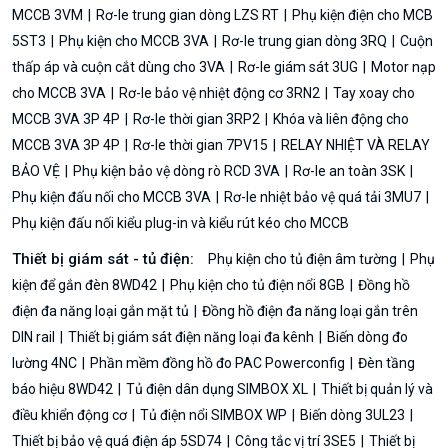
MCCB 3VM
Rơ-le trung gian dòng LZS RT
Phụ kiện điện cho MCB
5ST3
Phụ kiện cho MCCB 3VA
Rơ-le trung gian dòng 3RQ
Cuộn
thấp áp và cuộn cắt dùng cho 3VA
Rơ-le giám sát 3UG
Motor nạp
cho MCCB 3VA
Rơ-le bảo vệ nhiệt động cơ 3RN2
Tay xoay cho
MCCB 3VA 3P 4P
Rơ-le thời gian 3RP2
Khóa và liên động cho
MCCB 3VA 3P 4P
Rơ-le thời gian 7PV15
RELAY NHIỆT VÀ RELAY
BẢO VỆ
Phụ kiện bảo vệ dòng rò RCD 3VA
Rơ-le an toàn 3SK
Phụ kiện đấu nối cho MCCB 3VA
Rơ-le nhiệt bảo vệ quá tải 3MU7
Phụ kiện đấu nối kiểu plug-in và kiểu rút kéo cho MCCB
Thiết bị giám sát - tủ điện:
Phụ kiện cho tủ điện âm tường
Phụ
kiện để gắn đèn 8WD42
Phụ kiện cho tủ điện nổi 8GB
Đồng hồ
điện đa năng loại gắn mặt tủ
Đồng hồ điện đa năng loại gắn trên
DIN rail
Thiết bị giám sát điện năng loại đa kênh
Biến dòng đo
lường 4NC
Phần mềm đồng hồ đo PAC Powerconfig
Đèn tầng
báo hiệu 8WD42
Tủ điện dân dụng SIMBOX XL
Thiết bị quản lý và
điều khiển động cơ
Tủ điện nổi SIMBOX WP
Biến dòng 3UL23
Thiết bị bảo vệ quá điện áp 5SD74
Công tắc vị trí 3SE5
Thiết bị