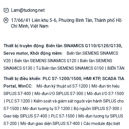
Lam@tudong.net
17/66/41 Liên khu 5-6, Phường Bình Tân, Thành phố Hồ
Chí Minh, Việt Nam
Thiết bị truyền động: Biến tần SINAMICS G110/G120/G130,
Servo motor, Khởi động mềm:
Biến tần SIEMENS SINAMICS
V20
Biến tần SIEMENS SINAMICS G120
Biến tần SIEMENS
SINAMICS G130
Tủ Biến tần SIEMENS SINAMICS G150
BIẾN TẦN
Thiết bị điều khiển: PLC S7-1200/1500, HMI KTP, SCADA TIA
Portal, WinCC:
Mô-đun kỹ thuật số S7-1200
Mô-đun tín hiệu
SIPLUS S7-400
Mô-đun I/O SIPLUS S7-300
Mô-đun I/O S7-1500
PLC S7-1200
Kiểm soát và giám sát người vận hành SIPLUS cho
S7-1500
Mô-đun tương tự S7-1200
Bộ nguồn SIPLUS S7-300
Giao tiếp SIPLUS S7-400
PLC S7-1500
Mô-đun tương tự SIPLUS
S7-200
Mô-đun giao diện SIPLUS S7-400
Các module đặc biệt