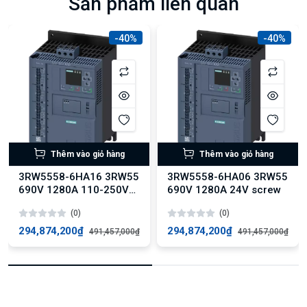
Sản phẩm liên quan
-40%
-40%
Thêm vào giỏ hàng
Thêm vào giỏ hàng
3RW5558-6HA16 3RW55
3RW5558-6HA06 3RW55
690V 1280A 110-250V
690V 1280A 24V screw
screw
(0)
(0)
294,874,200₫
294,874,200₫
491,457,000₫
491,457,000₫