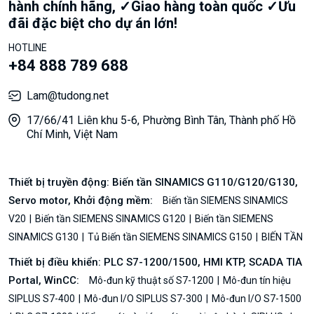
hành chính hãng, ✓Giao hàng toàn quốc ✓Ưu
đãi đặc biệt cho dự án lớn!
HOTLINE
+84 888 789 688
Lam@tudong.net
17/66/41 Liên khu 5-6, Phường Bình Tân, Thành phố Hồ
Chí Minh, Việt Nam
Thiết bị truyền động: Biến tần SINAMICS G110/G120/G130,
Servo motor, Khởi động mềm:
Biến tần SIEMENS SINAMICS
V20
Biến tần SIEMENS SINAMICS G120
Biến tần SIEMENS
SINAMICS G130
Tủ Biến tần SIEMENS SINAMICS G150
BIẾN TẦN
Thiết bị điều khiển: PLC S7-1200/1500, HMI KTP, SCADA TIA
Portal, WinCC:
Mô-đun kỹ thuật số S7-1200
Mô-đun tín hiệu
SIPLUS S7-400
Mô-đun I/O SIPLUS S7-300
Mô-đun I/O S7-1500