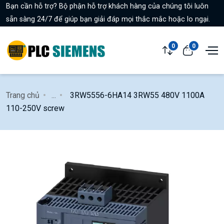
Bạn cần hỗ trợ? Bộ phận hỗ trợ khách hàng của chúng tôi luôn
sẵn sàng 24/7 để giúp bạn giải đáp mọi thắc mắc hoặc lo ngại.
0
0
Trang chủ
...
3RW5556-6HA14 3RW55 480V 1100A
110-250V screw