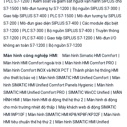
PLC S7-1200
Kiểm soát và giám sát người vận hành SIPLUS cho
S7-1500
Mô-đun tương tự S7-1200
Bộ nguồn SIPLUS S7-300
Giao tiếp SIPLUS S7-400
PLC S7-1500
Mô-đun tương tự SIPLUS
S7-200
Mô-đun giao diện SIPLUS S7-400
Các module đặc biệt
S7-1200
PLC S7-300
Bộ nguồn SIPLUS S7-400
Truyền thông
S7-1200
PLC S7-400
Giao tiếp SIPLUS S7-1200
Mô-đun I/O
không an toàn S7-1200
Bộ nguồn S7-1200
Màn hình công nghiệp HMI:
Màn hình Simatic HMI Comfort
Màn hình HMI Comfort ngoài trời
Màn hình HMI Comfort PRO
Màn hình Comfort INOX và INOX PCT
Thành phần hệ thống HMI
cho thiết bị bảo vệ
Màn hình SIMATIC HMI Unified Comfort
Màn
hình SIMATIC HMI Unified Comfort Panels Hygienic
Màn hình
SIMATIC HMI Unified Comfort PRO
SIMATIC WinCC Unified
MÀN
HÌNH HMI
Màn hình HMI di động thế hệ thứ 2
Màn hình di động
cho môi trường nhiệt độ thấp
Máy khách web di động SIMATIC
HMI IWP10F
Màn hình SIMATIC HMI KP8/KP8F/KP32F
Màn hình
HMI tiêu chuẩn thế hệ thứ 2
Màn hình SIMATIC HMI Unified