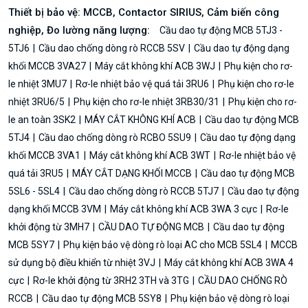
Thiết bị bảo vệ: MCCB, Contactor SIRIUS, Cảm biến công
nghiệp, Đo lường năng lượng:
Cầu dao tự động MCB 5TJ3 -
5TJ6
Cầu dao chống dòng rò RCCB 5SV
Cầu dao tự động dạng
khối MCCB 3VA27
Máy cắt không khí ACB 3WJ
Phụ kiện cho rơ-
le nhiệt 3MU7
Rơ-le nhiệt bảo vệ quá tải 3RU6
Phụ kiện cho rơ-le
nhiệt 3RU6/5
Phụ kiện cho rơ-le nhiệt 3RB30/31
Phụ kiện cho rơ-
le an toàn 3SK2
MÁY CẮT KHÔNG KHÍ ACB
Cầu dao tự động MCB
5TJ4
Cầu dao chống dòng rò RCBO 5SU9
Cầu dao tự động dạng
khối MCCB 3VA1
Máy cắt không khí ACB 3WT
Rơ-le nhiệt bảo vệ
quá tải 3RU5
MÁY CẮT DẠNG KHỐI MCCB
Cầu dao tự động MCB
5SL6 - 5SL4
Cầu dao chống dòng rò RCCB 5TJ7
Cầu dao tự động
dạng khối MCCB 3VM
Máy cắt không khí ACB 3WA 3 cực
Rơ-le
khởi động từ 3MH7
CẦU DAO TỰ ĐỘNG MCB
Cầu dao tự động
MCB 5SY7
Phụ kiện bảo vệ dòng rò loại AC cho MCB 5SL4
MCCB
sử dụng bộ điều khiển từ nhiệt 3VJ
Máy cắt không khí ACB 3WA 4
cực
Rơ-le khởi động từ 3RH2 3TH và 3TG
CẦU DAO CHỐNG RÒ
RCCB
Cầu dao tự động MCB 5SY8
Phụ kiện bảo vệ dòng rò loại