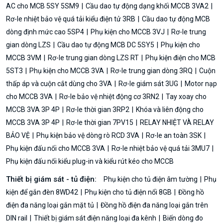
AC cho MCB 5SY 5SM9
Cầu dao tự động dạng khối MCCB 3VA2
Rơ-le nhiệt bảo vệ quá tải kiểu điện tử 3RB
Cầu dao tự động MCB
dòng định mức cao 5SP4
Phụ kiện cho MCCB 3VJ
Rơ-le trung
gian dòng LZS
Cầu dao tự động MCB DC 5SY5
Phụ kiện cho
MCCB 3VM
Rơ-le trung gian dòng LZS RT
Phụ kiện điện cho MCB
5ST3
Phụ kiện cho MCCB 3VA
Rơ-le trung gian dòng 3RQ
Cuộn
thấp áp và cuộn cắt dùng cho 3VA
Rơ-le giám sát 3UG
Motor nạp
cho MCCB 3VA
Rơ-le bảo vệ nhiệt động cơ 3RN2
Tay xoay cho
MCCB 3VA 3P 4P
Rơ-le thời gian 3RP2
Khóa và liên động cho
MCCB 3VA 3P 4P
Rơ-le thời gian 7PV15
RELAY NHIỆT VÀ RELAY
BẢO VỆ
Phụ kiện bảo vệ dòng rò RCD 3VA
Rơ-le an toàn 3SK
Phụ kiện đấu nối cho MCCB 3VA
Rơ-le nhiệt bảo vệ quá tải 3MU7
Phụ kiện đấu nối kiểu plug-in và kiểu rút kéo cho MCCB
Thiết bị giám sát - tủ điện:
Phụ kiện cho tủ điện âm tường
Phụ
kiện để gắn đèn 8WD42
Phụ kiện cho tủ điện nổi 8GB
Đồng hồ
điện đa năng loại gắn mặt tủ
Đồng hồ điện đa năng loại gắn trên
DIN rail
Thiết bị giám sát điện năng loại đa kênh
Biến dòng đo