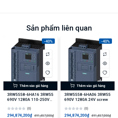
Sản phẩm liên quan
-40%
-40%
Thêm vào giỏ hàng
Thêm vào giỏ hàng
3RW5558-6HA16 3RW55
3RW5558-6HA06 3RW55
690V 1280A 110-250V
690V 1280A 24V screw
screw
(0)
(0)
294,874,200₫
294,874,200₫
491,457,000₫
491,457,000₫