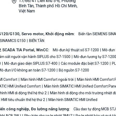
17/66/41 Liên khu 5-6, Phường
Bình Tân, Thành phố Hồ Chí Minh,
Việt Nam
/G120/G130, Servo motor, Khởi động mềm:
Biến tần SIEMENS SIN
 SINAMICS G150
BIẾN TẦN
P, SCADA TIA Portal, WinCC:
Mô-đun kỹ thuật số S7-1200
Mô-đun t
iám sát người vận hành SIPLUS cho S7-1500
Mô-đun tương tự S7-120
0
Mô-đun giao diện SIPLUS S7-400
Các module đặc biệt S7-1200
PL
ô-đun I/O không an toàn S7-1200
Bộ nguồn S7-1200
MI Comfort
Màn hình HMI Comfort ngoài trời
Màn hình HMI Comfort
TIC HMI Unified Comfort
Màn hình SIMATIC HMI Unified Comfort Pane
ình HMI di động thế hệ thứ 2
Màn hình di động cho môi trường nhiệt đ
HMI tiêu chuẩn thế hệ thứ 2
Màn hình SIMATIC HMI Unified
biến công nghiệp, Đo lường năng lượng:
Cầu dao tự động MCB 5TJ
 khí ACB 3WJ
Phụ kiện cho rơ-le nhiệt 3MU7
Rơ-le nhiệt bảo vệ quá t