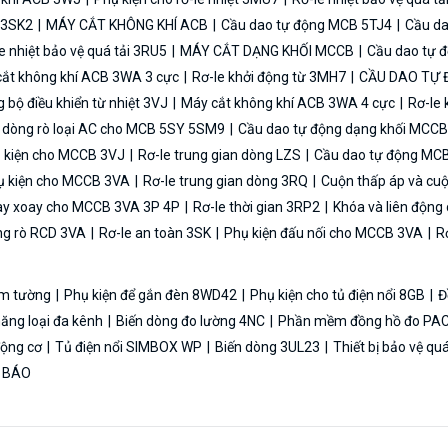
n 3SK2
MÁY CẮT KHÔNG KHÍ ACB
Cầu dao tự động MCB 5TJ4
Cầu da
e nhiệt bảo vệ quá tải 3RU5
MÁY CẮT DẠNG KHỐI MCCB
Cầu dao tự 
ắt không khí ACB 3WA 3 cực
Rơ-le khởi động từ 3MH7
CẦU DAO TỰ
bộ điều khiển từ nhiệt 3VJ
Máy cắt không khí ACB 3WA 4 cực
Rơ-le 
ệ dòng rò loại AC cho MCB 5SY 5SM9
Cầu dao tự động dạng khối MCC
 kiện cho MCCB 3VJ
Rơ-le trung gian dòng LZS
Cầu dao tự động MC
 kiện cho MCCB 3VA
Rơ-le trung gian dòng 3RQ
Cuộn thấp áp và cu
y xoay cho MCCB 3VA 3P 4P
Rơ-le thời gian 3RP2
Khóa và liên độn
ng rò RCD 3VA
Rơ-le an toàn 3SK
Phụ kiện đấu nối cho MCCB 3VA
Rơ
 âm tường
Phụ kiện để gắn đèn 8WD42
Phụ kiện cho tủ điện nổi 8GB
Đ
năng loại đa kênh
Biến dòng đo lường 4NC
Phần mềm đồng hồ đo PAC
 động cơ
Tủ điện nổi SIMBOX WP
Biến dòng 3UL23
Thiết bị bảo vệ qu
N BÁO