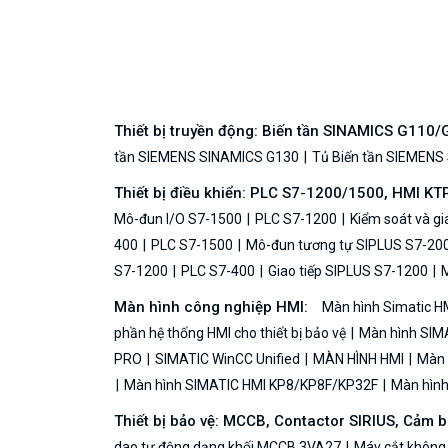
Thiết bị truyền động: Biến tần SINAMICS G110
tần SIEMENS SINAMICS G130
Tủ Biến tần SIEMENS
Thiết bị điều khiển: PLC S7-1200/1500, HMI KT
Mô-đun I/O S7-1500
PLC S7-1200
Kiểm soát và g
400
PLC S7-1500
Mô-đun tương tự SIPLUS S7-20
S7-1200
PLC S7-400
Giao tiếp SIPLUS S7-1200
M
Màn hình công nghiệp HMI:
Màn hình Simatic H
phần hệ thống HMI cho thiết bị bảo vệ
Màn hình SIMA
PRO
SIMATIC WinCC Unified
MÀN HÌNH HMI
Màn h
Màn hình SIMATIC HMI KP8/KP8F/KP32F
Màn hình 
Thiết bị bảo vệ: MCCB, Contactor SIRIUS, Cảm 
dao tự động dạng khối MCCB 3VA27
Máy cắt không