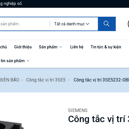
g nghiệp số.
Tất cả danh mục
 chủ
Giới thiệu
Sản phẩm
Liên hệ
Tin tức & sự kiện
 tin sản phẩm
- ĐÈN BÁO
Công tắc vị trí 3SE5
Công tắc vị trí 3SE5232-0
SIEMENS
Công tắc vị tr