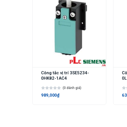
Công tắc vị trí 3SE5234-
Cô
0HK82-1AC4
0L
(0 đánh giá)
989,000₫
63