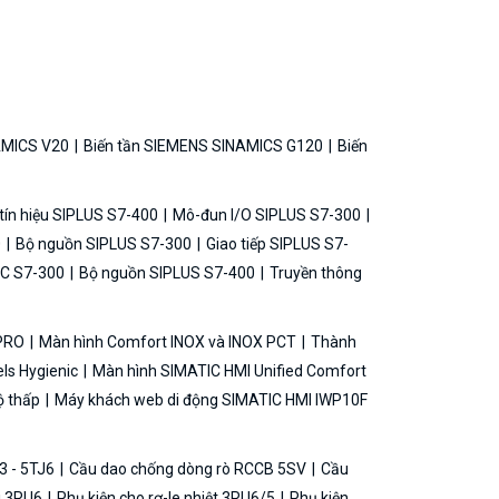
AMICS V20
Biến tần SIEMENS SINAMICS G120
Biến
ín hiệu SIPLUS S7-400
Mô-đun I/O SIPLUS S7-300
0
Bộ nguồn SIPLUS S7-300
Giao tiếp SIPLUS S7-
C S7-300
Bộ nguồn SIPLUS S7-400
Truyền thông
 PRO
Màn hình Comfort INOX và INOX PCT
Thành
ls Hygienic
Màn hình SIMATIC HMI Unified Comfort
ộ thấp
Máy khách web di động SIMATIC HMI IWP10F
3 - 5TJ6
Cầu dao chống dòng rò RCCB 5SV
Cầu
ải 3RU6
Phụ kiện cho rơ-le nhiệt 3RU6/5
Phụ kiện