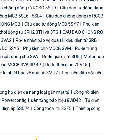
o chống dòng rò RCBO 5SU9
Cầu dao tự động dạng
động MCB 5SL6 - 5SL4
Cầu dao chống dòng rò RCCB
 ĐỘNG MCB
Cầu dao tự động MCB 5SY7
Phụ kiện
khởi động từ 3RH2 3TH và 3TG
CẦU DAO CHỐNG RÒ
B 3VA2
Rơ-le nhiệt bảo vệ quá tải kiểu điện tử 3RB
B DC 5SY5
Phụ kiện cho MCCB 3VM
Rơ-le trung
ộn cắt dùng cho 3VA
Rơ-le giám sát 3UG
Motor nạp
g cho MCCB 3VA 3P 4P
Rơ-le thời gian 7PV15
-le nhiệt bảo vệ quá tải 3MU7
Phụ kiện đấu nối kiểu
ồng hồ điện đa năng loại gắn mặt tủ
Đồng hồ điện
 Powerconfig
Đèn tầng báo hiệu 8WD42
Tủ điện
á điện áp 5SD74
Công tắc vị trí 3SE5
Thiết bị công