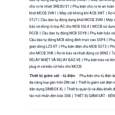
cho rơ-le nhiệt 3RB30/31
Phụ kiện cho rơ-le an toà
khối MCCB 3VA1
Máy cắt không khí ACB 3WT
Rơ-l
5TJ7
Cầu dao tự động dạng khối MCCB 3VM
Máy c
bảo vệ dòng rò loại AC cho MCB 5SL4
MCCB sử dụng 
RCCB
Cầu dao tự động MCB 5SY8
Phụ kiện bảo v
Cầu dao tự động MCB dòng định mức cao 5SP4
Phụ
gian dòng LZS RT
Phụ kiện điện cho MCB 5ST3
Phụ
cho MCCB 3VA
Rơ-le bảo vệ nhiệt động cơ 3RN2
Ta
RELAY NHIỆT VÀ RELAY BẢO VỆ
Phụ kiện bảo vệ dò
plug-in và kiểu rút kéo cho MCCB
Thiết bị giám sát - tủ điện:
Phụ kiện cho tủ điện
đa năng loại gắn trên DIN rail
Thiết bị giám sát điện 
dân dụng SIMBOX XL
Thiết bị quản lý và điều khiển
tắc nút nhấn đèn báo 3SB
THIẾT BỊ GIÁM SÁT - ĐÈ