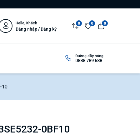
Hello, Khách
0
0
0
Đăng nhập / Đăng ký
Đường dây nóng:
0888 789 688
BF10
í 3SE5232-0BF10