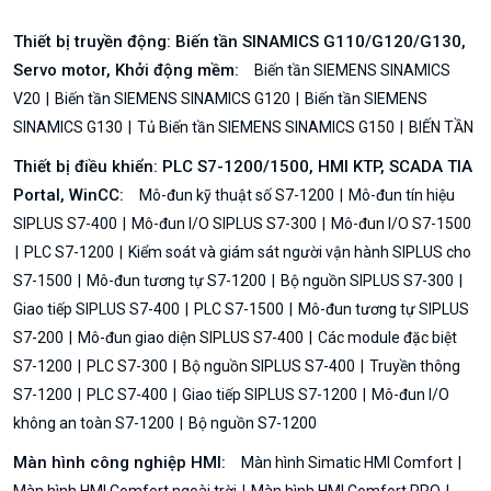
Thiết bị truyền động: Biến tần SINAMICS G110/G120/G130,
Servo motor, Khởi động mềm:
Biến tần SIEMENS SINAMICS
V20
Biến tần SIEMENS SINAMICS G120
Biến tần SIEMENS
SINAMICS G130
Tủ Biến tần SIEMENS SINAMICS G150
BIẾN TẦN
Thiết bị điều khiển: PLC S7-1200/1500, HMI KTP, SCADA TIA
Portal, WinCC:
Mô-đun kỹ thuật số S7-1200
Mô-đun tín hiệu
SIPLUS S7-400
Mô-đun I/O SIPLUS S7-300
Mô-đun I/O S7-1500
PLC S7-1200
Kiểm soát và giám sát người vận hành SIPLUS cho
S7-1500
Mô-đun tương tự S7-1200
Bộ nguồn SIPLUS S7-300
Giao tiếp SIPLUS S7-400
PLC S7-1500
Mô-đun tương tự SIPLUS
S7-200
Mô-đun giao diện SIPLUS S7-400
Các module đặc biệt
S7-1200
PLC S7-300
Bộ nguồn SIPLUS S7-400
Truyền thông
S7-1200
PLC S7-400
Giao tiếp SIPLUS S7-1200
Mô-đun I/O
không an toàn S7-1200
Bộ nguồn S7-1200
Màn hình công nghiệp HMI:
Màn hình Simatic HMI Comfort
Màn hình HMI Comfort ngoài trời
Màn hình HMI Comfort PRO