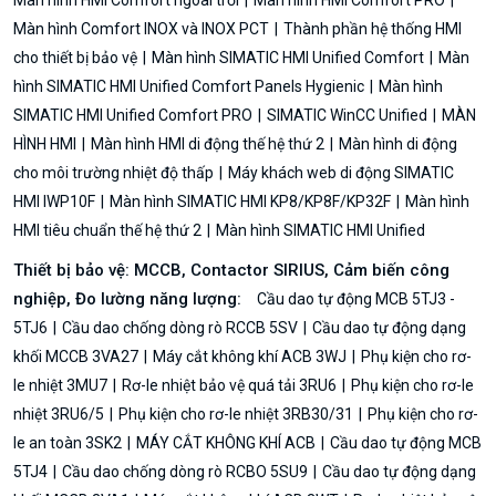
Màn hình Comfort INOX và INOX PCT
Thành phần hệ thống HMI
cho thiết bị bảo vệ
Màn hình SIMATIC HMI Unified Comfort
Màn
hình SIMATIC HMI Unified Comfort Panels Hygienic
Màn hình
SIMATIC HMI Unified Comfort PRO
SIMATIC WinCC Unified
MÀN
HÌNH HMI
Màn hình HMI di động thế hệ thứ 2
Màn hình di động
cho môi trường nhiệt độ thấp
Máy khách web di động SIMATIC
HMI IWP10F
Màn hình SIMATIC HMI KP8/KP8F/KP32F
Màn hình
HMI tiêu chuẩn thế hệ thứ 2
Màn hình SIMATIC HMI Unified
Thiết bị bảo vệ: MCCB, Contactor SIRIUS, Cảm biến công
nghiệp, Đo lường năng lượng:
Cầu dao tự động MCB 5TJ3 -
5TJ6
Cầu dao chống dòng rò RCCB 5SV
Cầu dao tự động dạng
khối MCCB 3VA27
Máy cắt không khí ACB 3WJ
Phụ kiện cho rơ-
le nhiệt 3MU7
Rơ-le nhiệt bảo vệ quá tải 3RU6
Phụ kiện cho rơ-le
nhiệt 3RU6/5
Phụ kiện cho rơ-le nhiệt 3RB30/31
Phụ kiện cho rơ-
le an toàn 3SK2
MÁY CẮT KHÔNG KHÍ ACB
Cầu dao tự động MCB
5TJ4
Cầu dao chống dòng rò RCBO 5SU9
Cầu dao tự động dạng