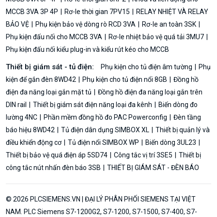
MCCB 3VA 3P 4P
Rơ-le thời gian 7PV15
RELAY NHIỆT VÀ RELAY
BẢO VỆ
Phụ kiện bảo vệ dòng rò RCD 3VA
Rơ-le an toàn 3SK
Phụ kiện đấu nối cho MCCB 3VA
Rơ-le nhiệt bảo vệ quá tải 3MU7
Phụ kiện đấu nối kiểu plug-in và kiểu rút kéo cho MCCB
Thiết bị giám sát - tủ điện:
Phụ kiện cho tủ điện âm tường
Phụ
kiện để gắn đèn 8WD42
Phụ kiện cho tủ điện nổi 8GB
Đồng hồ
điện đa năng loại gắn mặt tủ
Đồng hồ điện đa năng loại gắn trên
DIN rail
Thiết bị giám sát điện năng loại đa kênh
Biến dòng đo
lường 4NC
Phần mềm đồng hồ đo PAC Powerconfig
Đèn tầng
báo hiệu 8WD42
Tủ điện dân dụng SIMBOX XL
Thiết bị quản lý và
điều khiển động cơ
Tủ điện nổi SIMBOX WP
Biến dòng 3UL23
Thiết bị bảo vệ quá điện áp 5SD74
Công tắc vị trí 3SE5
Thiết bị
công tắc nút nhấn đèn báo 3SB
THIẾT BỊ GIÁM SÁT - ĐÈN BÁO
© 2026 PLCSIEMENS.VN | ĐẠI LÝ PHÂN PHỐI SIEMENS TẠI VIỆT
NAM. PLC Siemens S7-1200G2, S7-1200, S7-1500, S7-400, S7-