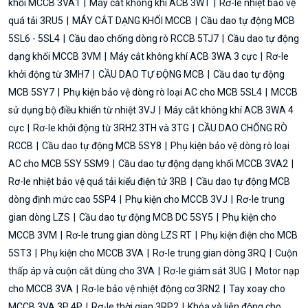
khối MCCB 3VA1
Máy cắt không khí ACB 3WT
Rơ-le nhiệt bảo vệ
quá tải 3RU5
MÁY CẮT DẠNG KHỐI MCCB
Cầu dao tự động MCB
5SL6 - 5SL4
Cầu dao chống dòng rò RCCB 5TJ7
Cầu dao tự động
dạng khối MCCB 3VM
Máy cắt không khí ACB 3WA 3 cực
Rơ-le
khởi động từ 3MH7
CẦU DAO TỰ ĐỘNG MCB
Cầu dao tự động
MCB 5SY7
Phụ kiện bảo vệ dòng rò loại AC cho MCB 5SL4
MCCB
sử dụng bộ điều khiển từ nhiệt 3VJ
Máy cắt không khí ACB 3WA 4
cực
Rơ-le khởi động từ 3RH2 3TH và 3TG
CẦU DAO CHỐNG RÒ
RCCB
Cầu dao tự động MCB 5SY8
Phụ kiện bảo vệ dòng rò loại
AC cho MCB 5SY 5SM9
Cầu dao tự động dạng khối MCCB 3VA2
Rơ-le nhiệt bảo vệ quá tải kiểu điện tử 3RB
Cầu dao tự động MCB
dòng định mức cao 5SP4
Phụ kiện cho MCCB 3VJ
Rơ-le trung
gian dòng LZS
Cầu dao tự động MCB DC 5SY5
Phụ kiện cho
MCCB 3VM
Rơ-le trung gian dòng LZS RT
Phụ kiện điện cho MCB
5ST3
Phụ kiện cho MCCB 3VA
Rơ-le trung gian dòng 3RQ
Cuộn
thấp áp và cuộn cắt dùng cho 3VA
Rơ-le giám sát 3UG
Motor nạp
cho MCCB 3VA
Rơ-le bảo vệ nhiệt động cơ 3RN2
Tay xoay cho
MCCB 3VA 3P 4P
Rơ-le thời gian 3RP2
Khóa và liên động cho