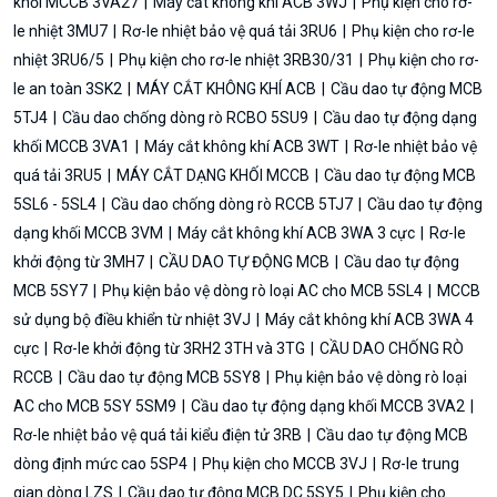
khối MCCB 3VA27
Máy cắt không khí ACB 3WJ
Phụ kiện cho rơ-
le nhiệt 3MU7
Rơ-le nhiệt bảo vệ quá tải 3RU6
Phụ kiện cho rơ-le
nhiệt 3RU6/5
Phụ kiện cho rơ-le nhiệt 3RB30/31
Phụ kiện cho rơ-
le an toàn 3SK2
MÁY CẮT KHÔNG KHÍ ACB
Cầu dao tự động MCB
5TJ4
Cầu dao chống dòng rò RCBO 5SU9
Cầu dao tự động dạng
khối MCCB 3VA1
Máy cắt không khí ACB 3WT
Rơ-le nhiệt bảo vệ
quá tải 3RU5
MÁY CẮT DẠNG KHỐI MCCB
Cầu dao tự động MCB
5SL6 - 5SL4
Cầu dao chống dòng rò RCCB 5TJ7
Cầu dao tự động
dạng khối MCCB 3VM
Máy cắt không khí ACB 3WA 3 cực
Rơ-le
khởi động từ 3MH7
CẦU DAO TỰ ĐỘNG MCB
Cầu dao tự động
MCB 5SY7
Phụ kiện bảo vệ dòng rò loại AC cho MCB 5SL4
MCCB
sử dụng bộ điều khiển từ nhiệt 3VJ
Máy cắt không khí ACB 3WA 4
cực
Rơ-le khởi động từ 3RH2 3TH và 3TG
CẦU DAO CHỐNG RÒ
RCCB
Cầu dao tự động MCB 5SY8
Phụ kiện bảo vệ dòng rò loại
AC cho MCB 5SY 5SM9
Cầu dao tự động dạng khối MCCB 3VA2
Rơ-le nhiệt bảo vệ quá tải kiểu điện tử 3RB
Cầu dao tự động MCB
dòng định mức cao 5SP4
Phụ kiện cho MCCB 3VJ
Rơ-le trung
gian dòng LZS
Cầu dao tự động MCB DC 5SY5
Phụ kiện cho