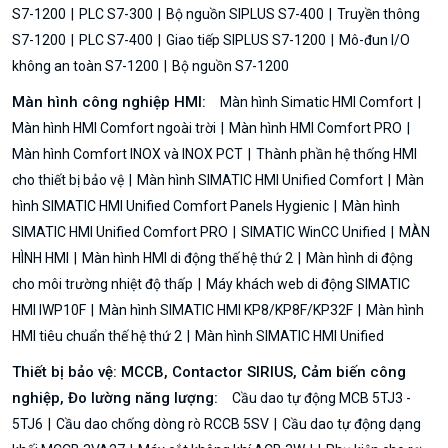
S7-1200
PLC S7-300
Bộ nguồn SIPLUS S7-400
Truyền thông
S7-1200
PLC S7-400
Giao tiếp SIPLUS S7-1200
Mô-đun I/O
không an toàn S7-1200
Bộ nguồn S7-1200
Màn hình công nghiệp HMI:
Màn hình Simatic HMI Comfort
Màn hình HMI Comfort ngoài trời
Màn hình HMI Comfort PRO
Màn hình Comfort INOX và INOX PCT
Thành phần hệ thống HMI
cho thiết bị bảo vệ
Màn hình SIMATIC HMI Unified Comfort
Màn
hình SIMATIC HMI Unified Comfort Panels Hygienic
Màn hình
SIMATIC HMI Unified Comfort PRO
SIMATIC WinCC Unified
MÀN
HÌNH HMI
Màn hình HMI di động thế hệ thứ 2
Màn hình di động
cho môi trường nhiệt độ thấp
Máy khách web di động SIMATIC
HMI IWP10F
Màn hình SIMATIC HMI KP8/KP8F/KP32F
Màn hình
HMI tiêu chuẩn thế hệ thứ 2
Màn hình SIMATIC HMI Unified
Thiết bị bảo vệ: MCCB, Contactor SIRIUS, Cảm biến công
nghiệp, Đo lường năng lượng:
Cầu dao tự động MCB 5TJ3 -
5TJ6
Cầu dao chống dòng rò RCCB 5SV
Cầu dao tự động dạng