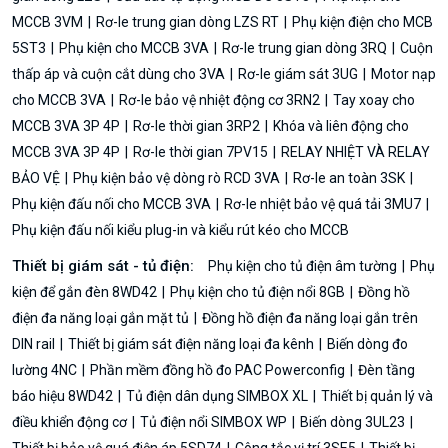
MCCB 3VM
Rơ-le trung gian dòng LZS RT
Phụ kiện điện cho MCB
5ST3
Phụ kiện cho MCCB 3VA
Rơ-le trung gian dòng 3RQ
Cuộn
thấp áp và cuộn cắt dùng cho 3VA
Rơ-le giám sát 3UG
Motor nạp
cho MCCB 3VA
Rơ-le bảo vệ nhiệt động cơ 3RN2
Tay xoay cho
MCCB 3VA 3P 4P
Rơ-le thời gian 3RP2
Khóa và liên động cho
MCCB 3VA 3P 4P
Rơ-le thời gian 7PV15
RELAY NHIỆT VÀ RELAY
BẢO VỆ
Phụ kiện bảo vệ dòng rò RCD 3VA
Rơ-le an toàn 3SK
Phụ kiện đấu nối cho MCCB 3VA
Rơ-le nhiệt bảo vệ quá tải 3MU7
Phụ kiện đấu nối kiểu plug-in và kiểu rút kéo cho MCCB
Thiết bị giám sát - tủ điện:
Phụ kiện cho tủ điện âm tường
Phụ
kiện để gắn đèn 8WD42
Phụ kiện cho tủ điện nổi 8GB
Đồng hồ
điện đa năng loại gắn mặt tủ
Đồng hồ điện đa năng loại gắn trên
DIN rail
Thiết bị giám sát điện năng loại đa kênh
Biến dòng đo
lường 4NC
Phần mềm đồng hồ đo PAC Powerconfig
Đèn tầng
báo hiệu 8WD42
Tủ điện dân dụng SIMBOX XL
Thiết bị quản lý và
điều khiển động cơ
Tủ điện nổi SIMBOX WP
Biến dòng 3UL23
Thiết bị bảo vệ quá điện áp 5SD74
Công tắc vị trí 3SE5
Thiết bị