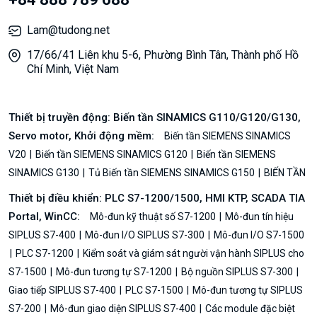
Lam@tudong.net
17/66/41 Liên khu 5-6, Phường Bình Tân, Thành phố Hồ
Chí Minh, Việt Nam
Thiết bị truyền động: Biến tần SINAMICS G110/G120/G130,
Servo motor, Khởi động mềm:
Biến tần SIEMENS SINAMICS
V20
Biến tần SIEMENS SINAMICS G120
Biến tần SIEMENS
SINAMICS G130
Tủ Biến tần SIEMENS SINAMICS G150
BIẾN TẦN
Thiết bị điều khiển: PLC S7-1200/1500, HMI KTP, SCADA TIA
Portal, WinCC:
Mô-đun kỹ thuật số S7-1200
Mô-đun tín hiệu
SIPLUS S7-400
Mô-đun I/O SIPLUS S7-300
Mô-đun I/O S7-1500
PLC S7-1200
Kiểm soát và giám sát người vận hành SIPLUS cho
S7-1500
Mô-đun tương tự S7-1200
Bộ nguồn SIPLUS S7-300
Giao tiếp SIPLUS S7-400
PLC S7-1500
Mô-đun tương tự SIPLUS
S7-200
Mô-đun giao diện SIPLUS S7-400
Các module đặc biệt