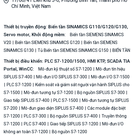
17/66/41 Liên khu 5-6, Phường Bình Tân, Thành phố Hồ
Chí Minh, Việt Nam
Thiết bị truyền động: Biến tần SINAMICS G110/G120/G130,
Servo motor, Khởi động mềm:
Biến tần SIEMENS SINAMICS
V20
Biến tần SIEMENS SINAMICS G120
Biến tần SIEMENS
SINAMICS G130
Tủ Biến tần SIEMENS SINAMICS G150
BIẾN TẦN
Thiết bị điều khiển: PLC S7-1200/1500, HMI KTP, SCADA TIA
Portal, WinCC:
Mô-đun kỹ thuật số S7-1200
Mô-đun tín hiệu
SIPLUS S7-400
Mô-đun I/O SIPLUS S7-300
Mô-đun I/O S7-1500
PLC S7-1200
Kiểm soát và giám sát người vận hành SIPLUS cho
S7-1500
Mô-đun tương tự S7-1200
Bộ nguồn SIPLUS S7-300
Giao tiếp SIPLUS S7-400
PLC S7-1500
Mô-đun tương tự SIPLUS
S7-200
Mô-đun giao diện SIPLUS S7-400
Các module đặc biệt
S7-1200
PLC S7-300
Bộ nguồn SIPLUS S7-400
Truyền thông
S7-1200
PLC S7-400
Giao tiếp SIPLUS S7-1200
Mô-đun I/O
không an toàn S7-1200
Bộ nguồn S7-1200