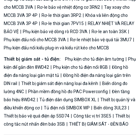
cho MCCB 3VA
Rơ-le bảo vệ nhiệt động cơ 3RN2
Tay xoay cho
MCCB 3VA 3P 4P
Rơ-le thời gian 3RP2
Khóa và liên động cho
MCCB 3VA 3P 4P
Rơ-le thời gian 7PV15
RELAY NHIỆT VÀ RELAY
BẢO VỆ
Phụ kiện bảo vệ dòng rò RCD 3VA
Rơ-le an toàn 3SK
Phụ kiện đấu nối cho MCCB 3VA
Rơ-le nhiệt bảo vệ quá tải 3MU7
Phụ kiện đấu nối kiểu plug-in và kiểu rút kéo cho MCCB
Thiết bị giám sát - tủ điện:
Phụ kiện cho tủ điện âm tường
Phụ
kiện để gắn đèn 8WD42
Phụ kiện cho tủ điện nổi 8GB
Đồng hồ
điện đa năng loại gắn mặt tủ
Đồng hồ điện đa năng loại gắn trên
DIN rail
Thiết bị giám sát điện năng loại đa kênh
Biến dòng đo
lường 4NC
Phần mềm đồng hồ đo PAC Powerconfig
Đèn tầng
báo hiệu 8WD42
Tủ điện dân dụng SIMBOX XL
Thiết bị quản lý và
điều khiển động cơ
Tủ điện nổi SIMBOX WP
Biến dòng 3UL23
Thiết bị bảo vệ quá điện áp 5SD74
Công tắc vị trí 3SE5
Thiết bị
công tắc nút nhấn đèn báo 3SB
THIẾT BỊ GIÁM SÁT - ĐÈN BÁO