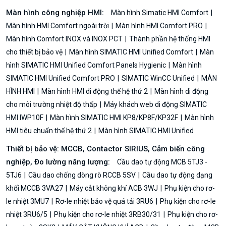
Màn hình công nghiệp HMI:
Màn hình Simatic HMI Comfort
Màn hình HMI Comfort ngoài trời
Màn hình HMI Comfort PRO
Màn hình Comfort INOX và INOX PCT
Thành phần hệ thống HMI
cho thiết bị bảo vệ
Màn hình SIMATIC HMI Unified Comfort
Màn
hình SIMATIC HMI Unified Comfort Panels Hygienic
Màn hình
SIMATIC HMI Unified Comfort PRO
SIMATIC WinCC Unified
MÀN
HÌNH HMI
Màn hình HMI di động thế hệ thứ 2
Màn hình di động
cho môi trường nhiệt độ thấp
Máy khách web di động SIMATIC
HMI IWP10F
Màn hình SIMATIC HMI KP8/KP8F/KP32F
Màn hình
HMI tiêu chuẩn thế hệ thứ 2
Màn hình SIMATIC HMI Unified
Thiết bị bảo vệ: MCCB, Contactor SIRIUS, Cảm biến công
nghiệp, Đo lường năng lượng:
Cầu dao tự động MCB 5TJ3 -
5TJ6
Cầu dao chống dòng rò RCCB 5SV
Cầu dao tự động dạng
khối MCCB 3VA27
Máy cắt không khí ACB 3WJ
Phụ kiện cho rơ-
le nhiệt 3MU7
Rơ-le nhiệt bảo vệ quá tải 3RU6
Phụ kiện cho rơ-le
nhiệt 3RU6/5
Phụ kiện cho rơ-le nhiệt 3RB30/31
Phụ kiện cho rơ-