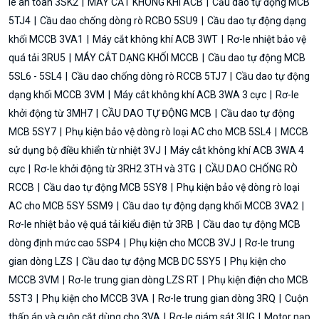
le an toàn 3SK2
MÁY CẮT KHÔNG KHÍ ACB
Cầu dao tự động MCB
5TJ4
Cầu dao chống dòng rò RCBO 5SU9
Cầu dao tự động dạng
khối MCCB 3VA1
Máy cắt không khí ACB 3WT
Rơ-le nhiệt bảo vệ
quá tải 3RU5
MÁY CẮT DẠNG KHỐI MCCB
Cầu dao tự động MCB
5SL6 - 5SL4
Cầu dao chống dòng rò RCCB 5TJ7
Cầu dao tự động
dạng khối MCCB 3VM
Máy cắt không khí ACB 3WA 3 cực
Rơ-le
khởi động từ 3MH7
CẦU DAO TỰ ĐỘNG MCB
Cầu dao tự động
MCB 5SY7
Phụ kiện bảo vệ dòng rò loại AC cho MCB 5SL4
MCCB
sử dụng bộ điều khiển từ nhiệt 3VJ
Máy cắt không khí ACB 3WA 4
cực
Rơ-le khởi động từ 3RH2 3TH và 3TG
CẦU DAO CHỐNG RÒ
RCCB
Cầu dao tự động MCB 5SY8
Phụ kiện bảo vệ dòng rò loại
AC cho MCB 5SY 5SM9
Cầu dao tự động dạng khối MCCB 3VA2
Rơ-le nhiệt bảo vệ quá tải kiểu điện tử 3RB
Cầu dao tự động MCB
dòng định mức cao 5SP4
Phụ kiện cho MCCB 3VJ
Rơ-le trung
gian dòng LZS
Cầu dao tự động MCB DC 5SY5
Phụ kiện cho
MCCB 3VM
Rơ-le trung gian dòng LZS RT
Phụ kiện điện cho MCB
5ST3
Phụ kiện cho MCCB 3VA
Rơ-le trung gian dòng 3RQ
Cuộn
thấp áp và cuộn cắt dùng cho 3VA
Rơ-le giám sát 3UG
Motor nạp