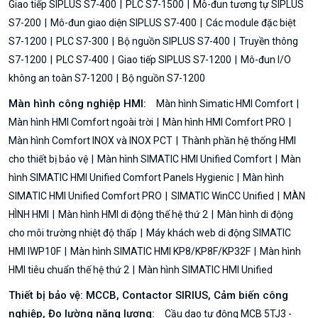
Giao tiếp SIPLUS S7-400
PLC S7-1500
Mô-đun tương tự SIPLUS
S7-200
Mô-đun giao diện SIPLUS S7-400
Các module đặc biệt
S7-1200
PLC S7-300
Bộ nguồn SIPLUS S7-400
Truyền thông
S7-1200
PLC S7-400
Giao tiếp SIPLUS S7-1200
Mô-đun I/O
không an toàn S7-1200
Bộ nguồn S7-1200
Màn hình công nghiệp HMI:
Màn hình Simatic HMI Comfort
Màn hình HMI Comfort ngoài trời
Màn hình HMI Comfort PRO
Màn hình Comfort INOX và INOX PCT
Thành phần hệ thống HMI
cho thiết bị bảo vệ
Màn hình SIMATIC HMI Unified Comfort
Màn
hình SIMATIC HMI Unified Comfort Panels Hygienic
Màn hình
SIMATIC HMI Unified Comfort PRO
SIMATIC WinCC Unified
MÀN
HÌNH HMI
Màn hình HMI di động thế hệ thứ 2
Màn hình di động
cho môi trường nhiệt độ thấp
Máy khách web di động SIMATIC
HMI IWP10F
Màn hình SIMATIC HMI KP8/KP8F/KP32F
Màn hình
HMI tiêu chuẩn thế hệ thứ 2
Màn hình SIMATIC HMI Unified
Thiết bị bảo vệ: MCCB, Contactor SIRIUS, Cảm biến công
nghiệp, Đo lường năng lượng:
Cầu dao tự động MCB 5TJ3 -