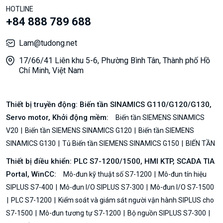
HOTLINE
+84 888 789 688
Lam@tudong.net
17/66/41 Liên khu 5-6, Phường Bình Tân, Thành phố Hồ
Chí Minh, Việt Nam
Thiết bị truyền động: Biến tần SINAMICS G110/G120/G130,
Servo motor, Khởi động mềm:
Biến tần SIEMENS SINAMICS
V20
Biến tần SIEMENS SINAMICS G120
Biến tần SIEMENS
SINAMICS G130
Tủ Biến tần SIEMENS SINAMICS G150
BIẾN TẦN
Thiết bị điều khiển: PLC S7-1200/1500, HMI KTP, SCADA TIA
Portal, WinCC:
Mô-đun kỹ thuật số S7-1200
Mô-đun tín hiệu
SIPLUS S7-400
Mô-đun I/O SIPLUS S7-300
Mô-đun I/O S7-1500
PLC S7-1200
Kiểm soát và giám sát người vận hành SIPLUS cho
S7-1500
Mô-đun tương tự S7-1200
Bộ nguồn SIPLUS S7-300