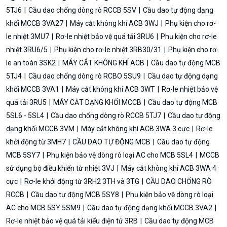
5TJ6
Cầu dao chống dòng rò RCCB 5SV
Cầu dao tự động dạng
khối MCCB 3VA27
Máy cắt không khí ACB 3WJ
Phụ kiện cho rơ-
le nhiệt 3MU7
Rơ-le nhiệt bảo vệ quá tải 3RU6
Phụ kiện cho rơ-le
nhiệt 3RU6/5
Phụ kiện cho rơ-le nhiệt 3RB30/31
Phụ kiện cho rơ-
le an toàn 3SK2
MÁY CẮT KHÔNG KHÍ ACB
Cầu dao tự động MCB
5TJ4
Cầu dao chống dòng rò RCBO 5SU9
Cầu dao tự động dạng
khối MCCB 3VA1
Máy cắt không khí ACB 3WT
Rơ-le nhiệt bảo vệ
quá tải 3RU5
MÁY CẮT DẠNG KHỐI MCCB
Cầu dao tự động MCB
5SL6 - 5SL4
Cầu dao chống dòng rò RCCB 5TJ7
Cầu dao tự động
dạng khối MCCB 3VM
Máy cắt không khí ACB 3WA 3 cực
Rơ-le
khởi động từ 3MH7
CẦU DAO TỰ ĐỘNG MCB
Cầu dao tự động
MCB 5SY7
Phụ kiện bảo vệ dòng rò loại AC cho MCB 5SL4
MCCB
sử dụng bộ điều khiển từ nhiệt 3VJ
Máy cắt không khí ACB 3WA 4
cực
Rơ-le khởi động từ 3RH2 3TH và 3TG
CẦU DAO CHỐNG RÒ
RCCB
Cầu dao tự động MCB 5SY8
Phụ kiện bảo vệ dòng rò loại
AC cho MCB 5SY 5SM9
Cầu dao tự động dạng khối MCCB 3VA2
Rơ-le nhiệt bảo vệ quá tải kiểu điện tử 3RB
Cầu dao tự động MCB