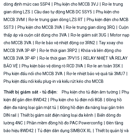
dòng định mức cao 5SP4
Phụ kiện cho MCCB 3VJ
Rơ-le trung
gian dòng LZS
Cầu dao tự động MCB DC 5SY5
Phụ kiện cho
MCCB 3VM
Rơ-le trung gian dòng LZS RT
Phụ kiện điện cho MCB
5ST3
Phụ kiện cho MCCB 3VA
Rơ-le trung gian dòng 3RQ
Cuộn
thấp áp và cuộn cắt dùng cho 3VA
Rơ-le giám sát 3UG
Motor nạp
cho MCCB 3VA
Rơ-le bảo vệ nhiệt động cơ 3RN2
Tay xoay cho
MCCB 3VA 3P 4P
Rơ-le thời gian 3RP2
Khóa và liên động cho
MCCB 3VA 3P 4P
Rơ-le thời gian 7PV15
RELAY NHIỆT VÀ RELAY
BẢO VỆ
Phụ kiện bảo vệ dòng rò RCD 3VA
Rơ-le an toàn 3SK
Phụ kiện đấu nối cho MCCB 3VA
Rơ-le nhiệt bảo vệ quá tải 3MU7
Phụ kiện đấu nối kiểu plug-in và kiểu rút kéo cho MCCB
Thiết bị giám sát - tủ điện:
Phụ kiện cho tủ điện âm tường
Phụ
kiện để gắn đèn 8WD42
Phụ kiện cho tủ điện nổi 8GB
Đồng hồ
điện đa năng loại gắn mặt tủ
Đồng hồ điện đa năng loại gắn trên
DIN rail
Thiết bị giám sát điện năng loại đa kênh
Biến dòng đo
lường 4NC
Phần mềm đồng hồ đo PAC Powerconfig
Đèn tầng
báo hiệu 8WD42
Tủ điện dân dụng SIMBOX XL
Thiết bị quản lý và