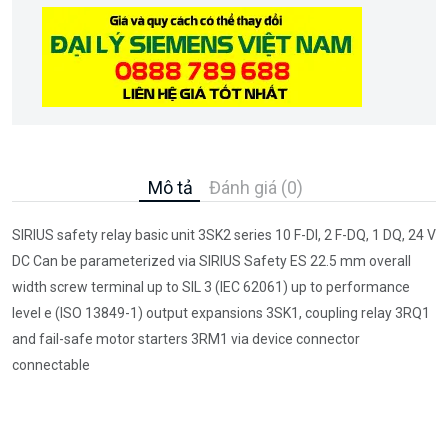
Mô tả
Đánh giá (0)
SIRIUS safety relay basic unit 3SK2 series 10 F-DI, 2 F-DQ, 1 DQ, 24 V
DC Can be parameterized via SIRIUS Safety ES 22.5 mm overall
width screw terminal up to SIL 3 (IEC 62061) up to performance
level e (ISO 13849-1) output expansions 3SK1, coupling relay 3RQ1
and fail-safe motor starters 3RM1 via device connector
connectable