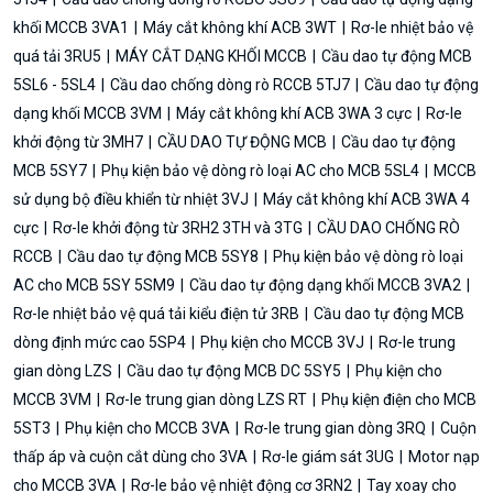
khối MCCB 3VA1
Máy cắt không khí ACB 3WT
Rơ-le nhiệt bảo vệ
quá tải 3RU5
MÁY CẮT DẠNG KHỐI MCCB
Cầu dao tự động MCB
5SL6 - 5SL4
Cầu dao chống dòng rò RCCB 5TJ7
Cầu dao tự động
dạng khối MCCB 3VM
Máy cắt không khí ACB 3WA 3 cực
Rơ-le
khởi động từ 3MH7
CẦU DAO TỰ ĐỘNG MCB
Cầu dao tự động
MCB 5SY7
Phụ kiện bảo vệ dòng rò loại AC cho MCB 5SL4
MCCB
sử dụng bộ điều khiển từ nhiệt 3VJ
Máy cắt không khí ACB 3WA 4
cực
Rơ-le khởi động từ 3RH2 3TH và 3TG
CẦU DAO CHỐNG RÒ
RCCB
Cầu dao tự động MCB 5SY8
Phụ kiện bảo vệ dòng rò loại
AC cho MCB 5SY 5SM9
Cầu dao tự động dạng khối MCCB 3VA2
Rơ-le nhiệt bảo vệ quá tải kiểu điện tử 3RB
Cầu dao tự động MCB
dòng định mức cao 5SP4
Phụ kiện cho MCCB 3VJ
Rơ-le trung
gian dòng LZS
Cầu dao tự động MCB DC 5SY5
Phụ kiện cho
MCCB 3VM
Rơ-le trung gian dòng LZS RT
Phụ kiện điện cho MCB
5ST3
Phụ kiện cho MCCB 3VA
Rơ-le trung gian dòng 3RQ
Cuộn
thấp áp và cuộn cắt dùng cho 3VA
Rơ-le giám sát 3UG
Motor nạp
cho MCCB 3VA
Rơ-le bảo vệ nhiệt động cơ 3RN2
Tay xoay cho