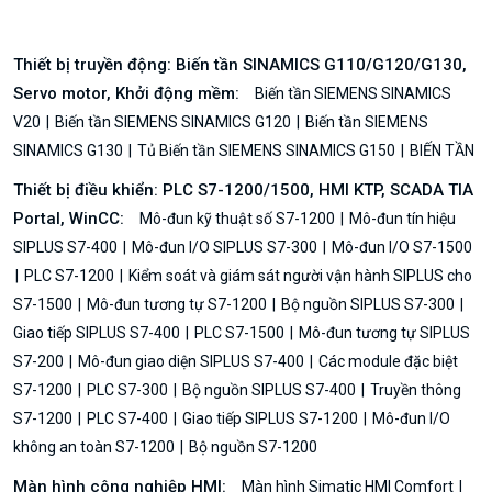
Thiết bị truyền động: Biến tần SINAMICS G110/G120/G130,
Servo motor, Khởi động mềm:
Biến tần SIEMENS SINAMICS
V20
Biến tần SIEMENS SINAMICS G120
Biến tần SIEMENS
SINAMICS G130
Tủ Biến tần SIEMENS SINAMICS G150
BIẾN TẦN
Thiết bị điều khiển: PLC S7-1200/1500, HMI KTP, SCADA TIA
Portal, WinCC:
Mô-đun kỹ thuật số S7-1200
Mô-đun tín hiệu
SIPLUS S7-400
Mô-đun I/O SIPLUS S7-300
Mô-đun I/O S7-1500
PLC S7-1200
Kiểm soát và giám sát người vận hành SIPLUS cho
S7-1500
Mô-đun tương tự S7-1200
Bộ nguồn SIPLUS S7-300
Giao tiếp SIPLUS S7-400
PLC S7-1500
Mô-đun tương tự SIPLUS
S7-200
Mô-đun giao diện SIPLUS S7-400
Các module đặc biệt
S7-1200
PLC S7-300
Bộ nguồn SIPLUS S7-400
Truyền thông
S7-1200
PLC S7-400
Giao tiếp SIPLUS S7-1200
Mô-đun I/O
không an toàn S7-1200
Bộ nguồn S7-1200
Màn hình công nghiệp HMI:
Màn hình Simatic HMI Comfort