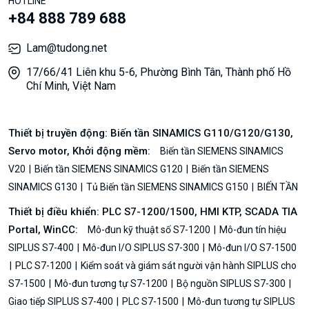
HOTLINE
+84 888 789 688
Lam@tudong.net
17/66/41 Liên khu 5-6, Phường Bình Tân, Thành phố Hồ
Chí Minh, Việt Nam
Thiết bị truyền động: Biến tần SINAMICS G110/G120/G130,
Servo motor, Khởi động mềm:
Biến tần SIEMENS SINAMICS
V20
Biến tần SIEMENS SINAMICS G120
Biến tần SIEMENS
SINAMICS G130
Tủ Biến tần SIEMENS SINAMICS G150
BIẾN TẦN
Thiết bị điều khiển: PLC S7-1200/1500, HMI KTP, SCADA TIA
Portal, WinCC:
Mô-đun kỹ thuật số S7-1200
Mô-đun tín hiệu
SIPLUS S7-400
Mô-đun I/O SIPLUS S7-300
Mô-đun I/O S7-1500
PLC S7-1200
Kiểm soát và giám sát người vận hành SIPLUS cho
S7-1500
Mô-đun tương tự S7-1200
Bộ nguồn SIPLUS S7-300
Giao tiếp SIPLUS S7-400
PLC S7-1500
Mô-đun tương tự SIPLUS