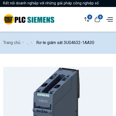
Kết nối doanh nghiệp với những giải pháp công nghiệp số.
0
0
Trang chủ
...
Rơ-le giám sát 3UG4632-1AA30