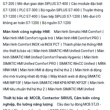
S7-200
Mô-đun giao diện SIPLUS S7-400
Các module đặc biệt
S7-1200
PLC S7-300
Bộ nguồn SIPLUS S7-400
Truyền thông
S7-1200
PLC S7-400
Giao tiếp SIPLUS S7-1200
Mô-đun I/O
không an toàn S7-1200
Bộ nguồn S7-1200
Màn hình công nghiệp HMI:
Màn hình Simatic HMI Comfort
Màn hình HMI Comfort ngoài trời
Màn hình HMI Comfort PRO
Màn hình Comfort INOX và INOX PCT
Thành phần hệ thống HMI
cho thiết bị bảo vệ
Màn hình SIMATIC HMI Unified Comfort
Màn
hình SIMATIC HMI Unified Comfort Panels Hygienic
Màn hình
SIMATIC HMI Unified Comfort PRO
SIMATIC WinCC Unified
MÀN
HÌNH HMI
Màn hình HMI di động thế hệ thứ 2
Màn hình di động
cho môi trường nhiệt độ thấp
Máy khách web di động SIMATIC
HMI IWP10F
Màn hình SIMATIC HMI KP8/KP8F/KP32F
Màn hình
HMI tiêu chuẩn thế hệ thứ 2
Màn hình SIMATIC HMI Unified
Thiết bị bảo vệ: MCCB, Contactor SIRIUS, Cảm biến công
nghiệp, Đo lường năng lượng:
Cầu dao tự động MCB 5TJ3 -