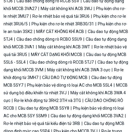
5TJ6
Cầu dao chống dòng rò RCCB 5SV
Cầu dao tự động dạng
khối MCCB 3VA27
Máy cắt không khí ACB 3WJ
Phụ kiện cho rơ-
le nhiệt 3MU7
Rơ-le nhiệt bảo vệ quá tải 3RU6
Phụ kiện cho rơ-le
nhiệt 3RU6/5
Phụ kiện cho rơ-le nhiệt 3RB30/31
Phụ kiện cho rơ-
le an toàn 3SK2
MÁY CẮT KHÔNG KHÍ ACB
Cầu dao tự động MCB
5TJ4
Cầu dao chống dòng rò RCBO 5SU9
Cầu dao tự động dạng
khối MCCB 3VA1
Máy cắt không khí ACB 3WT
Rơ-le nhiệt bảo vệ
quá tải 3RU5
MÁY CẮT DẠNG KHỐI MCCB
Cầu dao tự động MCB
5SL6 - 5SL4
Cầu dao chống dòng rò RCCB 5TJ7
Cầu dao tự động
dạng khối MCCB 3VM
Máy cắt không khí ACB 3WA 3 cực
Rơ-le
khởi động từ 3MH7
CẦU DAO TỰ ĐỘNG MCB
Cầu dao tự động
MCB 5SY7
Phụ kiện bảo vệ dòng rò loại AC cho MCB 5SL4
MCCB
sử dụng bộ điều khiển từ nhiệt 3VJ
Máy cắt không khí ACB 3WA 4
cực
Rơ-le khởi động từ 3RH2 3TH và 3TG
CẦU DAO CHỐNG RÒ
RCCB
Cầu dao tự động MCB 5SY8
Phụ kiện bảo vệ dòng rò loại
AC cho MCB 5SY 5SM9
Cầu dao tự động dạng khối MCCB 3VA2
Rơ-le nhiệt bảo vệ quá tải kiểu điện tử 3RB
Cầu dao tự động MCB
dòng định mức cao 5SP4
Phụ kiện cho MCCB 3VJ
Rơ-le trung