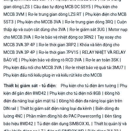
gian dòng LZS
Cầu dao tự động MCB DC 5SY5
Phụ kiện cho
MCCB 3VM
Rơ-le trung gian dòng LZS RT
Phụ kiện điện cho MCB
5ST3
Phụ kiện cho MCCB 3VA
Rơ-le trung gian dòng 3RQ
Cuộn
thấp áp và cuộn cắt dùng cho 3VA
Rơ-le giám sát 3UG
Motor nạp
cho MCCB 3VA
Rơ-le bảo vệ nhiệt động cơ 3RN2
Tay xoay cho
MCCB 3VA 3P 4P
Rơ-le thời gian 3RP2
Khóa và liên động cho
MCCB 3VA 3P 4P
Rơ-le thời gian 7PV15
RELAY NHIỆT VÀ RELAY
BẢO VỆ
Phụ kiện bảo vệ dòng rò RCD 3VA
Rơ-le an toàn 3SK
Phụ kiện đấu nối cho MCCB 3VA
Rơ-le nhiệt bảo vệ quá tải 3MU7
Phụ kiện đấu nối kiểu plug-in và kiểu rút kéo cho MCCB
Thiết bị giám sát - tủ điện:
Phụ kiện cho tủ điện âm tường
Phụ
kiện để gắn đèn 8WD42
Phụ kiện cho tủ điện nổi 8GB
Đồng hồ
điện đa năng loại gắn mặt tủ
Đồng hồ điện đa năng loại gắn trên
DIN rail
Thiết bị giám sát điện năng loại đa kênh
Biến dòng đo
lường 4NC
Phần mềm đồng hồ đo PAC Powerconfig
Đèn tầng
báo hiệu 8WD42
Tủ điện dân dụng SIMBOX XL
Thiết bị quản lý và