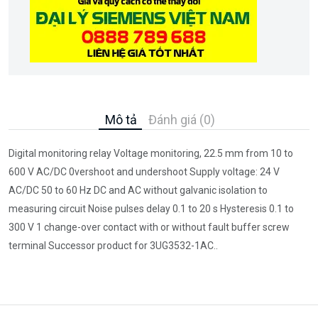
Mô tả
Đánh giá (0)
Digital monitoring relay Voltage monitoring, 22.5 mm from 10 to
600 V AC/DC 0vershoot and undershoot Supply voltage: 24 V
AC/DC 50 to 60 Hz DC and AC without galvanic isolation to
measuring circuit Noise pulses delay 0.1 to 20 s Hysteresis 0.1 to
300 V 1 change-over contact with or without fault buffer screw
terminal Successor product for 3UG3532-1AC..