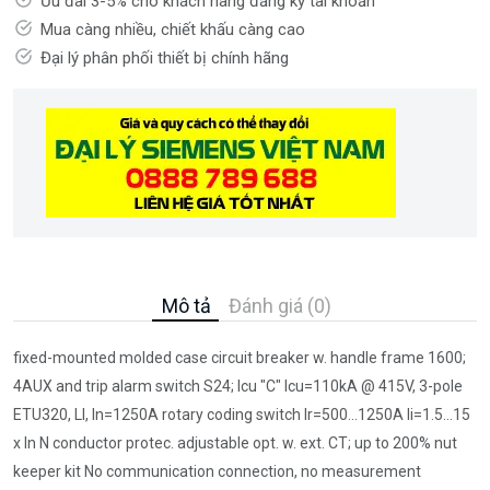
Ưu đãi 3-5% cho khách hàng đăng ký tài khoản
Mua càng nhiều, chiết khấu càng cao
Đại lý phân phối thiết bị chính hãng
Mô tả
Đánh giá (0)
fixed-mounted molded case circuit breaker w. handle frame 1600;
4AUX and trip alarm switch S24; Icu "C" Icu=110kA @ 415V, 3-pole
ETU320, LI, In=1250A rotary coding switch Ir=500...1250A Ii=1.5...15
x In N conductor protec. adjustable opt. w. ext. CT; up to 200% nut
keeper kit No communication connection, no measurement