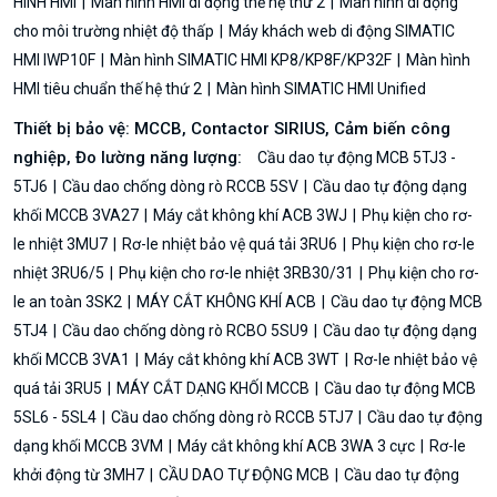
HÌNH HMI
Màn hình HMI di động thế hệ thứ 2
Màn hình di động
cho môi trường nhiệt độ thấp
Máy khách web di động SIMATIC
HMI IWP10F
Màn hình SIMATIC HMI KP8/KP8F/KP32F
Màn hình
HMI tiêu chuẩn thế hệ thứ 2
Màn hình SIMATIC HMI Unified
Thiết bị bảo vệ: MCCB, Contactor SIRIUS, Cảm biến công
nghiệp, Đo lường năng lượng:
Cầu dao tự động MCB 5TJ3 -
5TJ6
Cầu dao chống dòng rò RCCB 5SV
Cầu dao tự động dạng
khối MCCB 3VA27
Máy cắt không khí ACB 3WJ
Phụ kiện cho rơ-
le nhiệt 3MU7
Rơ-le nhiệt bảo vệ quá tải 3RU6
Phụ kiện cho rơ-le
nhiệt 3RU6/5
Phụ kiện cho rơ-le nhiệt 3RB30/31
Phụ kiện cho rơ-
le an toàn 3SK2
MÁY CẮT KHÔNG KHÍ ACB
Cầu dao tự động MCB
5TJ4
Cầu dao chống dòng rò RCBO 5SU9
Cầu dao tự động dạng
khối MCCB 3VA1
Máy cắt không khí ACB 3WT
Rơ-le nhiệt bảo vệ
quá tải 3RU5
MÁY CẮT DẠNG KHỐI MCCB
Cầu dao tự động MCB
5SL6 - 5SL4
Cầu dao chống dòng rò RCCB 5TJ7
Cầu dao tự động
dạng khối MCCB 3VM
Máy cắt không khí ACB 3WA 3 cực
Rơ-le
khởi động từ 3MH7
CẦU DAO TỰ ĐỘNG MCB
Cầu dao tự động