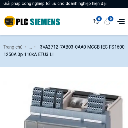
Giải pháp công nghiệp tối ưu cho doanh nghiệp hiện đại.
0
0
Trang chủ
...
3VA2712-7AB03-0AA0 MCCB IEC FS1600
1250A 3p 110kA ETU3 LI