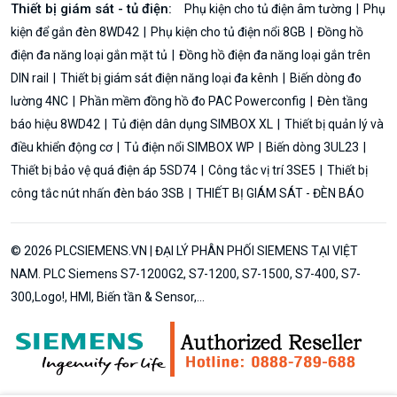
Thiết bị giám sát - tủ điện:
Phụ kiện cho tủ điện âm tường
Phụ
kiện để gắn đèn 8WD42
Phụ kiện cho tủ điện nổi 8GB
Đồng hồ
điện đa năng loại gắn mặt tủ
Đồng hồ điện đa năng loại gắn trên
DIN rail
Thiết bị giám sát điện năng loại đa kênh
Biến dòng đo
lường 4NC
Phần mềm đồng hồ đo PAC Powerconfig
Đèn tầng
báo hiệu 8WD42
Tủ điện dân dụng SIMBOX XL
Thiết bị quản lý và
điều khiển động cơ
Tủ điện nổi SIMBOX WP
Biến dòng 3UL23
Thiết bị bảo vệ quá điện áp 5SD74
Công tắc vị trí 3SE5
Thiết bị
công tắc nút nhấn đèn báo 3SB
THIẾT BỊ GIÁM SÁT - ĐÈN BÁO
© 2026 PLCSIEMENS.VN | ĐẠI LÝ PHÂN PHỐI SIEMENS TẠI VIỆT
NAM. PLC Siemens S7-1200G2, S7-1200, S7-1500, S7-400, S7-
300,Logo!, HMI, Biến tần & Sensor,...