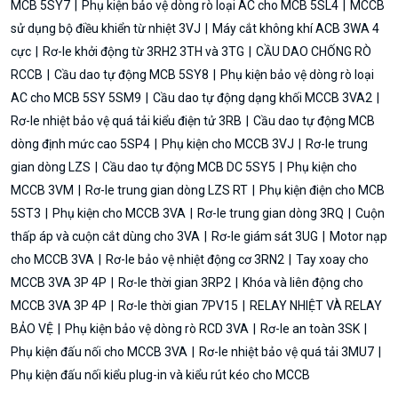
MCB 5SY7
Phụ kiện bảo vệ dòng rò loại AC cho MCB 5SL4
MCCB
sử dụng bộ điều khiển từ nhiệt 3VJ
Máy cắt không khí ACB 3WA 4
cực
Rơ-le khởi động từ 3RH2 3TH và 3TG
CẦU DAO CHỐNG RÒ
RCCB
Cầu dao tự động MCB 5SY8
Phụ kiện bảo vệ dòng rò loại
AC cho MCB 5SY 5SM9
Cầu dao tự động dạng khối MCCB 3VA2
Rơ-le nhiệt bảo vệ quá tải kiểu điện tử 3RB
Cầu dao tự động MCB
dòng định mức cao 5SP4
Phụ kiện cho MCCB 3VJ
Rơ-le trung
gian dòng LZS
Cầu dao tự động MCB DC 5SY5
Phụ kiện cho
MCCB 3VM
Rơ-le trung gian dòng LZS RT
Phụ kiện điện cho MCB
5ST3
Phụ kiện cho MCCB 3VA
Rơ-le trung gian dòng 3RQ
Cuộn
thấp áp và cuộn cắt dùng cho 3VA
Rơ-le giám sát 3UG
Motor nạp
cho MCCB 3VA
Rơ-le bảo vệ nhiệt động cơ 3RN2
Tay xoay cho
MCCB 3VA 3P 4P
Rơ-le thời gian 3RP2
Khóa và liên động cho
MCCB 3VA 3P 4P
Rơ-le thời gian 7PV15
RELAY NHIỆT VÀ RELAY
BẢO VỆ
Phụ kiện bảo vệ dòng rò RCD 3VA
Rơ-le an toàn 3SK
Phụ kiện đấu nối cho MCCB 3VA
Rơ-le nhiệt bảo vệ quá tải 3MU7
Phụ kiện đấu nối kiểu plug-in và kiểu rút kéo cho MCCB