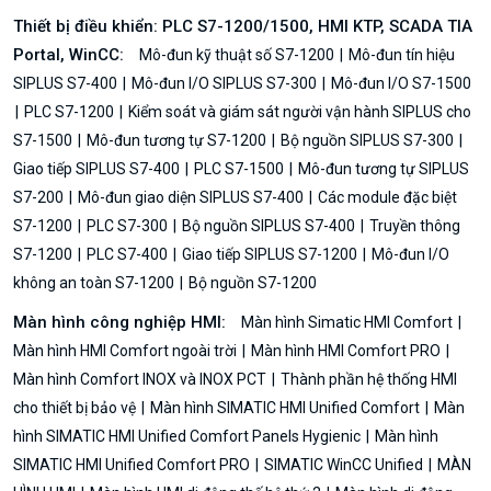
Thiết bị điều khiển: PLC S7-1200/1500, HMI KTP, SCADA TIA
Portal, WinCC:
Mô-đun kỹ thuật số S7-1200
Mô-đun tín hiệu
SIPLUS S7-400
Mô-đun I/O SIPLUS S7-300
Mô-đun I/O S7-1500
PLC S7-1200
Kiểm soát và giám sát người vận hành SIPLUS cho
S7-1500
Mô-đun tương tự S7-1200
Bộ nguồn SIPLUS S7-300
Giao tiếp SIPLUS S7-400
PLC S7-1500
Mô-đun tương tự SIPLUS
S7-200
Mô-đun giao diện SIPLUS S7-400
Các module đặc biệt
S7-1200
PLC S7-300
Bộ nguồn SIPLUS S7-400
Truyền thông
S7-1200
PLC S7-400
Giao tiếp SIPLUS S7-1200
Mô-đun I/O
không an toàn S7-1200
Bộ nguồn S7-1200
Màn hình công nghiệp HMI:
Màn hình Simatic HMI Comfort
Màn hình HMI Comfort ngoài trời
Màn hình HMI Comfort PRO
Màn hình Comfort INOX và INOX PCT
Thành phần hệ thống HMI
cho thiết bị bảo vệ
Màn hình SIMATIC HMI Unified Comfort
Màn
hình SIMATIC HMI Unified Comfort Panels Hygienic
Màn hình
SIMATIC HMI Unified Comfort PRO
SIMATIC WinCC Unified
MÀN