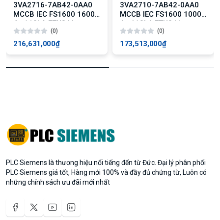
3VA2716-7AB42-0AA0
3VA2710-7AB42-0AA0
MCCB IEC FS1600 1600A
MCCB IEC FS1600 1000A
4p 110kA ETU3 LI
4p 110kA ETU3 LI
(0)
(0)
216,631,000₫
173,513,000₫
PLC Siemens là thương hiệu nổi tiếng đến từ Đức. Đại lý phân phối
PLC Siemens giá tốt, Hàng mới 100% và đầy đủ chứng từ, Luôn có
những chính sách ưu đãi mới nhất