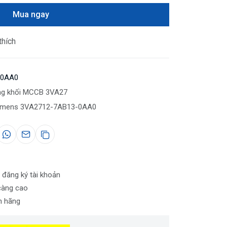
Mua ngay
thích
-0AA0
ng khối MCCB 3VA27
emens 3VA2712-7AB13-0AA0
 đăng ký tài khoản
càng cao
nh hãng