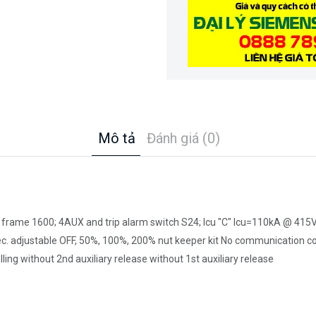
Mô tả
Đánh giá (0)
frame 1600; 4AUX and trip alarm switch S24; Icu "C" Icu=110kA @ 415V, 
rotec. adjustable OFF, 50%, 100%, 200% nut keeper kit No communication
ing without 2nd auxiliary release without 1st auxiliary release