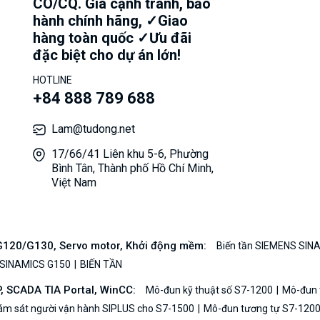
CO/CQ. Giá cạnh tranh, bảo
hành chính hãng, ✓Giao
hàng toàn quốc ✓Ưu đãi
đặc biệt cho dự án lớn!
HOTLINE
+84 888 789 688
Lam@tudong.net
17/66/41 Liên khu 5-6, Phường
Bình Tân, Thành phố Hồ Chí Minh,
Việt Nam
/G120/G130, Servo motor, Khởi động mềm:
Biến tần SIEMENS SIN
 SINAMICS G150
BIẾN TẦN
P, SCADA TIA Portal, WinCC:
Mô-đun kỹ thuật số S7-1200
Mô-đun t
iám sát người vận hành SIPLUS cho S7-1500
Mô-đun tương tự S7-120