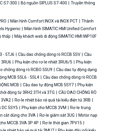
C S7-300
Bộ nguồn SIPLUS S7-400
Truyền thông
 PRO
Màn hình Comfort INOX và INOX PCT
Thành
ls Hygienic
Màn hình SIMATIC HMI Unified Comfort
ộ thấp
Máy khách web di động SIMATIC HMI IWP10F
3 - 5TJ6
Cầu dao chống dòng rò RCCB 5SV
Cầu
ải 3RU6
Phụ kiện cho rơ-le nhiệt 3RU6/5
Phụ kiện
o chống dòng rò RCBO 5SU9
Cầu dao tự động dạng
động MCB 5SL6 - 5SL4
Cầu dao chống dòng rò RCCB
 ĐỘNG MCB
Cầu dao tự động MCB 5SY7
Phụ kiện
khởi động từ 3RH2 3TH và 3TG
CẦU DAO CHỐNG RÒ
B 3VA2
Rơ-le nhiệt bảo vệ quá tải kiểu điện tử 3RB
B DC 5SY5
Phụ kiện cho MCCB 3VM
Rơ-le trung
ộn cắt dùng cho 3VA
Rơ-le giám sát 3UG
Motor nạp
g cho MCCB 3VA 3P 4P
Rơ-le thời gian 7PV15
-le nhiệt bảo vệ quá tải 3MU7
Phụ kiện đấu nối kiểu