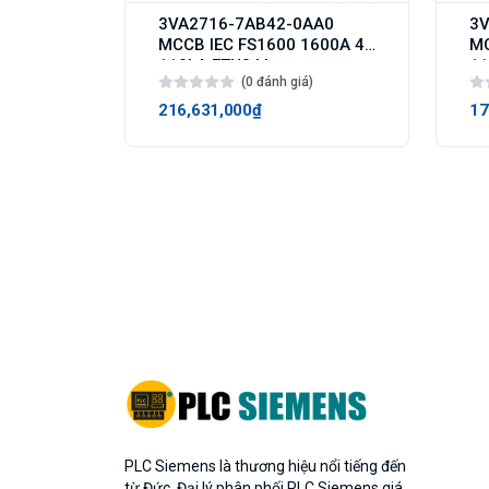
3VA2716-7AB42-0AA0
3V
MCCB IEC FS1600 1600A 4p
MC
110kA ETU3 LI
11
(0 đánh giá)
216,631,000₫
17
PLC Siemens là thương hiệu nổi tiếng đến
từ Đức. Đại lý phân phối PLC Siemens giá