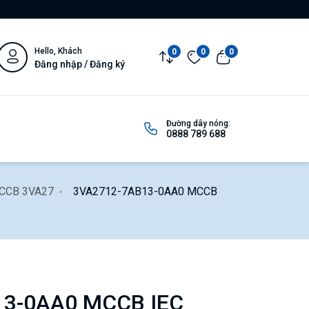
Hello, Khách
0
0
0
Đăng nhập / Đăng ký
Đường dây nóng:
0888 789 688
MCCB 3VA27
3VA2712-7AB13-0AA0 MCCB
13-0AA0 MCCB IEC