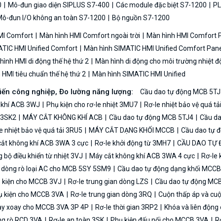
0
Mô-đun giao diện SIPLUS S7-400
Các module đặc biệt S7-1200
PL
ô-đun I/O không an toàn S7-1200
Bộ nguồn S7-1200
MI Comfort
Màn hình HMI Comfort ngoài trời
Màn hình HMI Comfort
TIC HMI Unified Comfort
Màn hình SIMATIC HMI Unified Comfort Pane
ình HMI di động thế hệ thứ 2
Màn hình di động cho môi trường nhiệt đ
HMI tiêu chuẩn thế hệ thứ 2
Màn hình SIMATIC HMI Unified
biến công nghiệp, Đo lường năng lượng:
Cầu dao tự động MCB 5TJ
 khí ACB 3WJ
Phụ kiện cho rơ-le nhiệt 3MU7
Rơ-le nhiệt bảo vệ quá t
n 3SK2
MÁY CẮT KHÔNG KHÍ ACB
Cầu dao tự động MCB 5TJ4
Cầu da
e nhiệt bảo vệ quá tải 3RU5
MÁY CẮT DẠNG KHỐI MCCB
Cầu dao tự 
ắt không khí ACB 3WA 3 cực
Rơ-le khởi động từ 3MH7
CẦU DAO TỰ
bộ điều khiển từ nhiệt 3VJ
Máy cắt không khí ACB 3WA 4 cực
Rơ-le 
ệ dòng rò loại AC cho MCB 5SY 5SM9
Cầu dao tự động dạng khối MCC
 kiện cho MCCB 3VJ
Rơ-le trung gian dòng LZS
Cầu dao tự động MC
 kiện cho MCCB 3VA
Rơ-le trung gian dòng 3RQ
Cuộn thấp áp và cu
y xoay cho MCCB 3VA 3P 4P
Rơ-le thời gian 3RP2
Khóa và liên độn
ng rò RCD 3VA
Rơ-le an toàn 3SK
Phụ kiện đấu nối cho MCCB 3VA
Rơ