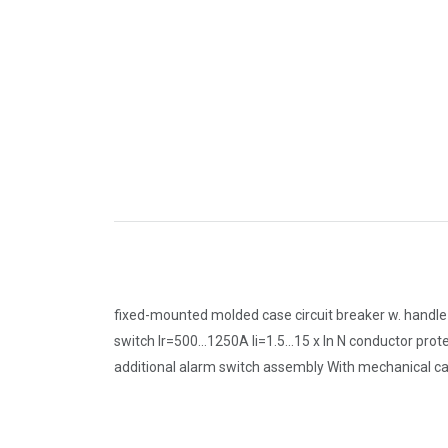
fixed-mounted molded case circuit breaker w. handle 
switch Ir=500...1250A Ii=1.5...15 x In N conductor p
additional alarm switch assembly With mechanical call