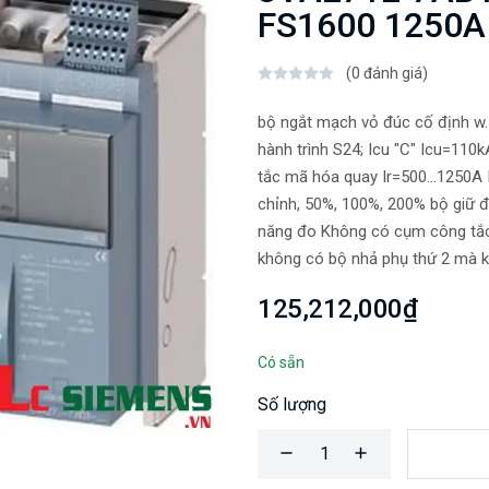
FS1600 1250A 
(0 đánh giá)
bộ ngắt mạch vỏ đúc cố định w
hành trình S24; Icu "C" Icu=110
tắc mã hóa quay Ir=500...1250A I
chỉnh, 50%, 100%, 200% bộ giữ đ
năng đo Không có cụm công tắc
không có bộ nhả phụ thứ 2 mà k
125,212,000₫
Có sẵn
Số lượng