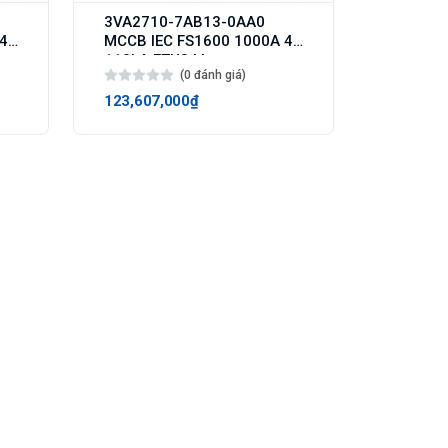
3VA2710-7AB13-0AA0
 4p
MCCB IEC FS1600 1000A 4p
110kA ETU3 LI
(0 đánh giá)
123,607,000₫