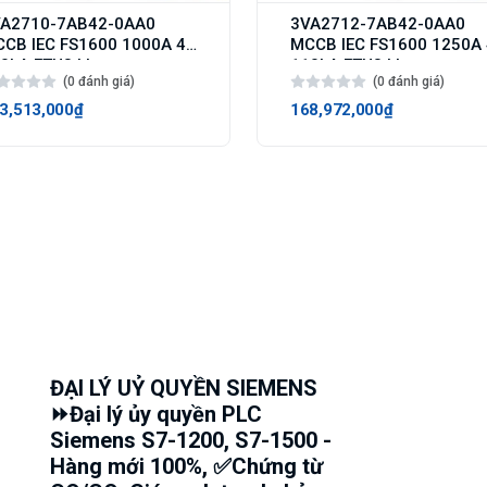
A2710-7AB42-0AA0
3VA2712-7AB42-0AA0
CB IEC FS1600 1000A 4p
MCCB IEC FS1600 1250A
0kA ETU3 LI
110kA ETU3 LI
(0 đánh giá)
(0 đánh giá)
3,513,000₫
168,972,000₫
ĐẠI LÝ UỶ QUYỀN SIEMENS
⏩Đại lý ủy quyền PLC
Siemens S7-1200, S7-1500 -
Hàng mới 100%, ✅Chứng từ