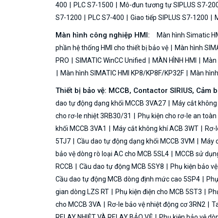
400
PLC S7-1500
Mô-đun tương tự SIPLUS S7-20
S7-1200
PLC S7-400
Giao tiếp SIPLUS S7-1200
M
Màn hình công nghiệp HMI:
Màn hình Simatic H
phần hệ thống HMI cho thiết bị bảo vệ
Màn hình SIMA
PRO
SIMATIC WinCC Unified
MÀN HÌNH HMI
Màn h
Màn hình SIMATIC HMI KP8/KP8F/KP32F
Màn hình 
Thiết bị bảo vệ: MCCB, Contactor SIRIUS, Cảm 
dao tự động dạng khối MCCB 3VA27
Máy cắt không
cho rơ-le nhiệt 3RB30/31
Phụ kiện cho rơ-le an toà
khối MCCB 3VA1
Máy cắt không khí ACB 3WT
Rơ-l
5TJ7
Cầu dao tự động dạng khối MCCB 3VM
Máy c
bảo vệ dòng rò loại AC cho MCB 5SL4
MCCB sử dụng 
RCCB
Cầu dao tự động MCB 5SY8
Phụ kiện bảo v
Cầu dao tự động MCB dòng định mức cao 5SP4
Phụ
gian dòng LZS RT
Phụ kiện điện cho MCB 5ST3
Phụ
cho MCCB 3VA
Rơ-le bảo vệ nhiệt động cơ 3RN2
Ta
RELAY NHIỆT VÀ RELAY BẢO VỆ
Phụ kiện bảo vệ dò