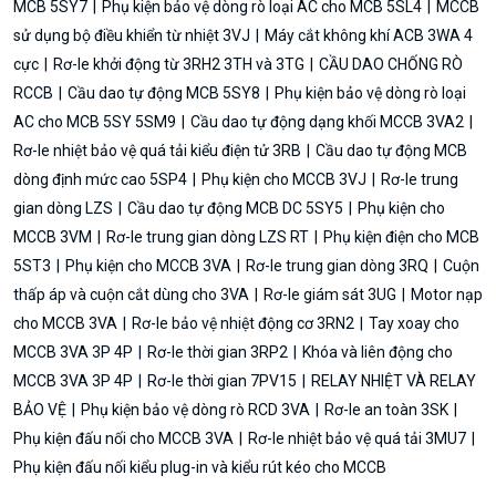
MCB 5SY7
Phụ kiện bảo vệ dòng rò loại AC cho MCB 5SL4
MCCB
sử dụng bộ điều khiển từ nhiệt 3VJ
Máy cắt không khí ACB 3WA 4
cực
Rơ-le khởi động từ 3RH2 3TH và 3TG
CẦU DAO CHỐNG RÒ
RCCB
Cầu dao tự động MCB 5SY8
Phụ kiện bảo vệ dòng rò loại
AC cho MCB 5SY 5SM9
Cầu dao tự động dạng khối MCCB 3VA2
Rơ-le nhiệt bảo vệ quá tải kiểu điện tử 3RB
Cầu dao tự động MCB
dòng định mức cao 5SP4
Phụ kiện cho MCCB 3VJ
Rơ-le trung
gian dòng LZS
Cầu dao tự động MCB DC 5SY5
Phụ kiện cho
MCCB 3VM
Rơ-le trung gian dòng LZS RT
Phụ kiện điện cho MCB
5ST3
Phụ kiện cho MCCB 3VA
Rơ-le trung gian dòng 3RQ
Cuộn
thấp áp và cuộn cắt dùng cho 3VA
Rơ-le giám sát 3UG
Motor nạp
cho MCCB 3VA
Rơ-le bảo vệ nhiệt động cơ 3RN2
Tay xoay cho
MCCB 3VA 3P 4P
Rơ-le thời gian 3RP2
Khóa và liên động cho
MCCB 3VA 3P 4P
Rơ-le thời gian 7PV15
RELAY NHIỆT VÀ RELAY
BẢO VỆ
Phụ kiện bảo vệ dòng rò RCD 3VA
Rơ-le an toàn 3SK
Phụ kiện đấu nối cho MCCB 3VA
Rơ-le nhiệt bảo vệ quá tải 3MU7
Phụ kiện đấu nối kiểu plug-in và kiểu rút kéo cho MCCB