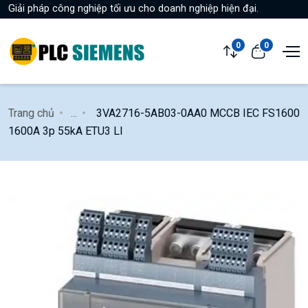
Giải pháp công nghiệp tối ưu cho doanh nghiệp hiện đại.
0
0
Trang chủ
...
3VA2716-5AB03-0AA0 MCCB IEC FS1600
1600A 3p 55kA ETU3 LI