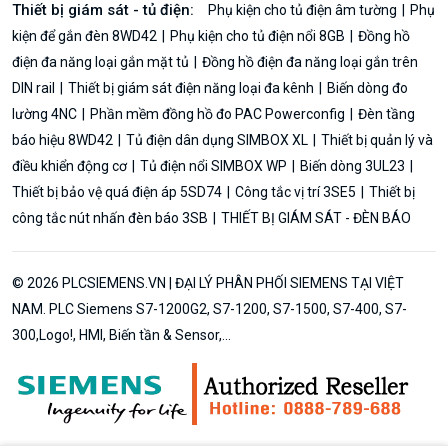
Thiết bị giám sát - tủ điện:
Phụ kiện cho tủ điện âm tường
Phụ
kiện để gắn đèn 8WD42
Phụ kiện cho tủ điện nổi 8GB
Đồng hồ
điện đa năng loại gắn mặt tủ
Đồng hồ điện đa năng loại gắn trên
DIN rail
Thiết bị giám sát điện năng loại đa kênh
Biến dòng đo
lường 4NC
Phần mềm đồng hồ đo PAC Powerconfig
Đèn tầng
báo hiệu 8WD42
Tủ điện dân dụng SIMBOX XL
Thiết bị quản lý và
điều khiển động cơ
Tủ điện nổi SIMBOX WP
Biến dòng 3UL23
Thiết bị bảo vệ quá điện áp 5SD74
Công tắc vị trí 3SE5
Thiết bị
công tắc nút nhấn đèn báo 3SB
THIẾT BỊ GIÁM SÁT - ĐÈN BÁO
© 2026 PLCSIEMENS.VN | ĐẠI LÝ PHÂN PHỐI SIEMENS TẠI VIỆT
NAM. PLC Siemens S7-1200G2, S7-1200, S7-1500, S7-400, S7-
300,Logo!, HMI, Biến tần & Sensor,...