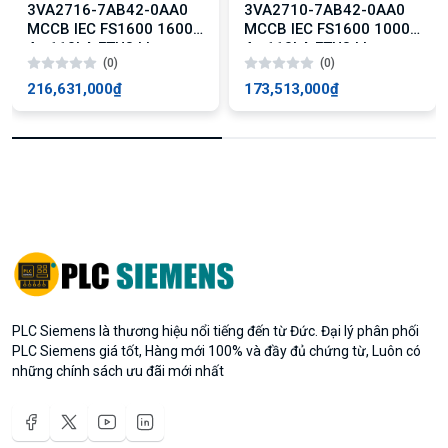
3VA2716-7AB42-0AA0
3VA2710-7AB42-0AA0
MCCB IEC FS1600 1600A
MCCB IEC FS1600 1000A
4p 110kA ETU3 LI
4p 110kA ETU3 LI
(0)
(0)
216,631,000₫
173,513,000₫
PLC Siemens là thương hiệu nổi tiếng đến từ Đức. Đại lý phân phối
PLC Siemens giá tốt, Hàng mới 100% và đầy đủ chứng từ, Luôn có
những chính sách ưu đãi mới nhất