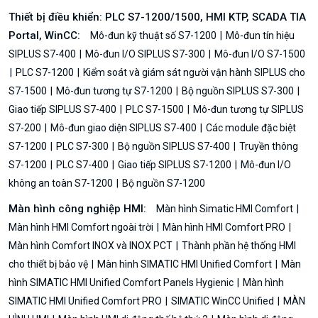
Thiết bị điều khiển: PLC S7-1200/1500, HMI KTP, SCADA TIA
Portal, WinCC:
Mô-đun kỹ thuật số S7-1200
Mô-đun tín hiệu
SIPLUS S7-400
Mô-đun I/O SIPLUS S7-300
Mô-đun I/O S7-1500
PLC S7-1200
Kiểm soát và giám sát người vận hành SIPLUS cho
S7-1500
Mô-đun tương tự S7-1200
Bộ nguồn SIPLUS S7-300
Giao tiếp SIPLUS S7-400
PLC S7-1500
Mô-đun tương tự SIPLUS
S7-200
Mô-đun giao diện SIPLUS S7-400
Các module đặc biệt
S7-1200
PLC S7-300
Bộ nguồn SIPLUS S7-400
Truyền thông
S7-1200
PLC S7-400
Giao tiếp SIPLUS S7-1200
Mô-đun I/O
không an toàn S7-1200
Bộ nguồn S7-1200
Màn hình công nghiệp HMI:
Màn hình Simatic HMI Comfort
Màn hình HMI Comfort ngoài trời
Màn hình HMI Comfort PRO
Màn hình Comfort INOX và INOX PCT
Thành phần hệ thống HMI
cho thiết bị bảo vệ
Màn hình SIMATIC HMI Unified Comfort
Màn
hình SIMATIC HMI Unified Comfort Panels Hygienic
Màn hình
SIMATIC HMI Unified Comfort PRO
SIMATIC WinCC Unified
MÀN