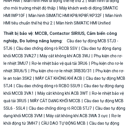
HÌNH HMI
Màn hình HMI di động thế hệ thứ 2
Màn hình di động
cho môi trường nhiệt độ thấp
Máy khách web di động SIMATIC
HMI IWP10F
Màn hình SIMATIC HMI KP8/KP8F/KP32F
Màn hình
HMI tiêu chuẩn thế hệ thứ 2
Màn hình SIMATIC HMI Unified
Thiết bị bảo vệ: MCCB, Contactor SIRIUS, Cảm biến công
nghiệp, Đo lường năng lượng:
Cầu dao tự động MCB 5TJ3 -
5TJ6
Cầu dao chống dòng rò RCCB 5SV
Cầu dao tự động dạng
khối MCCB 3VA27
Máy cắt không khí ACB 3WJ
Phụ kiện cho rơ-
le nhiệt 3MU7
Rơ-le nhiệt bảo vệ quá tải 3RU6
Phụ kiện cho rơ-le
nhiệt 3RU6/5
Phụ kiện cho rơ-le nhiệt 3RB30/31
Phụ kiện cho rơ-
le an toàn 3SK2
MÁY CẮT KHÔNG KHÍ ACB
Cầu dao tự động MCB
5TJ4
Cầu dao chống dòng rò RCBO 5SU9
Cầu dao tự động dạng
khối MCCB 3VA1
Máy cắt không khí ACB 3WT
Rơ-le nhiệt bảo vệ
quá tải 3RU5
MÁY CẮT DẠNG KHỐI MCCB
Cầu dao tự động MCB
5SL6 - 5SL4
Cầu dao chống dòng rò RCCB 5TJ7
Cầu dao tự động
dạng khối MCCB 3VM
Máy cắt không khí ACB 3WA 3 cực
Rơ-le
khởi động từ 3MH7
CẦU DAO TỰ ĐỘNG MCB
Cầu dao tự động