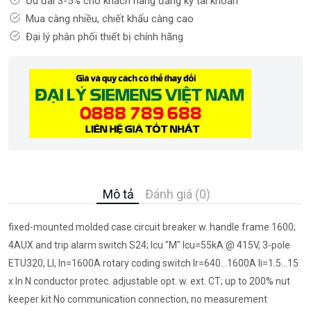
Ưu đãi 3-5% cho khách hàng đăng ký tài khoản
Mua càng nhiều, chiết khấu càng cao
Đại lý phân phối thiết bị chính hãng
Mô tả
Đánh giá (0)
fixed-mounted molded case circuit breaker w. handle frame 1600;
4AUX and trip alarm switch S24; Icu "M" Icu=55kA @ 415V, 3-pole
ETU320, LI, In=1600A rotary coding switch Ir=640...1600A Ii=1.5...15
x In N conductor protec. adjustable opt. w. ext. CT; up to 200% nut
keeper kit No communication connection, no measurement