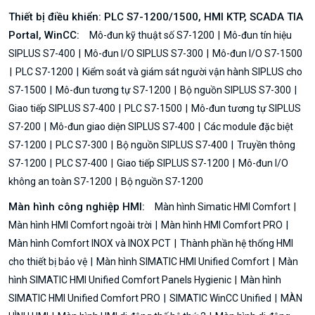
Thiết bị điều khiển: PLC S7-1200/1500, HMI KTP, SCADA TIA
Portal, WinCC:
Mô-đun kỹ thuật số S7-1200
Mô-đun tín hiệu
SIPLUS S7-400
Mô-đun I/O SIPLUS S7-300
Mô-đun I/O S7-1500
PLC S7-1200
Kiểm soát và giám sát người vận hành SIPLUS cho
S7-1500
Mô-đun tương tự S7-1200
Bộ nguồn SIPLUS S7-300
Giao tiếp SIPLUS S7-400
PLC S7-1500
Mô-đun tương tự SIPLUS
S7-200
Mô-đun giao diện SIPLUS S7-400
Các module đặc biệt
S7-1200
PLC S7-300
Bộ nguồn SIPLUS S7-400
Truyền thông
S7-1200
PLC S7-400
Giao tiếp SIPLUS S7-1200
Mô-đun I/O
không an toàn S7-1200
Bộ nguồn S7-1200
Màn hình công nghiệp HMI:
Màn hình Simatic HMI Comfort
Màn hình HMI Comfort ngoài trời
Màn hình HMI Comfort PRO
Màn hình Comfort INOX và INOX PCT
Thành phần hệ thống HMI
cho thiết bị bảo vệ
Màn hình SIMATIC HMI Unified Comfort
Màn
hình SIMATIC HMI Unified Comfort Panels Hygienic
Màn hình
SIMATIC HMI Unified Comfort PRO
SIMATIC WinCC Unified
MÀN