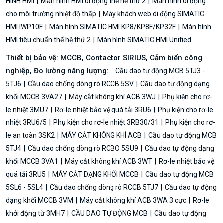
HÌNH HMI
Màn hình HMI di động thế hệ thứ 2
Màn hình di động
cho môi trường nhiệt độ thấp
Máy khách web di động SIMATIC
HMI IWP10F
Màn hình SIMATIC HMI KP8/KP8F/KP32F
Màn hình
HMI tiêu chuẩn thế hệ thứ 2
Màn hình SIMATIC HMI Unified
Thiết bị bảo vệ: MCCB, Contactor SIRIUS, Cảm biến công
nghiệp, Đo lường năng lượng:
Cầu dao tự động MCB 5TJ3 -
5TJ6
Cầu dao chống dòng rò RCCB 5SV
Cầu dao tự động dạng
khối MCCB 3VA27
Máy cắt không khí ACB 3WJ
Phụ kiện cho rơ-
le nhiệt 3MU7
Rơ-le nhiệt bảo vệ quá tải 3RU6
Phụ kiện cho rơ-le
nhiệt 3RU6/5
Phụ kiện cho rơ-le nhiệt 3RB30/31
Phụ kiện cho rơ-
le an toàn 3SK2
MÁY CẮT KHÔNG KHÍ ACB
Cầu dao tự động MCB
5TJ4
Cầu dao chống dòng rò RCBO 5SU9
Cầu dao tự động dạng
khối MCCB 3VA1
Máy cắt không khí ACB 3WT
Rơ-le nhiệt bảo vệ
quá tải 3RU5
MÁY CẮT DẠNG KHỐI MCCB
Cầu dao tự động MCB
5SL6 - 5SL4
Cầu dao chống dòng rò RCCB 5TJ7
Cầu dao tự động
dạng khối MCCB 3VM
Máy cắt không khí ACB 3WA 3 cực
Rơ-le
khởi động từ 3MH7
CẦU DAO TỰ ĐỘNG MCB
Cầu dao tự động