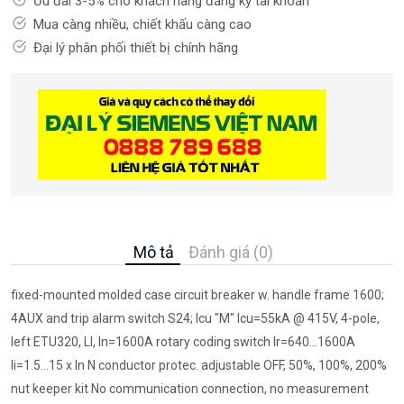
Ưu đãi 3-5% cho khách hàng đăng ký tài khoản
Mua càng nhiều, chiết khấu càng cao
Đại lý phân phối thiết bị chính hãng
Mô tả
Đánh giá (0)
fixed-mounted molded case circuit breaker w. handle frame 1600;
4AUX and trip alarm switch S24; Icu "M" Icu=55kA @ 415V, 4-pole,
left ETU320, LI, In=1600A rotary coding switch Ir=640...1600A
Ii=1.5...15 x In N conductor protec. adjustable OFF, 50%, 100%, 200%
nut keeper kit No communication connection, no measurement