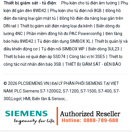
Thiết bị giám sát - tủ điện:
Phụ kiện cho tủ điện âm tường
Phụ
kiện để gắn đèn 8WD42
Phụ kiện cho tủ điện nổi 8GB
Đồng hồ
điện đa năng loại gắn mặt tủ
Đồng hồ điện đa năng loại gắn trên
DIN rail
Thiết bị giám sát điện năng loại đa kênh
Biến dòng đo
lường 4NC
Phần mềm đồng hồ đo PAC Powerconfig
Đèn tầng
báo hiệu 8WD42
Tủ điện dân dụng SIMBOX XL
Thiết bị quản lý và
điều khiển động cơ
Tủ điện nổi SIMBOX WP
Biến dòng 3UL23
Thiết bị bảo vệ quá điện áp 5SD74
Công tắc vị trí 3SE5
Thiết bị
công tắc nút nhấn đèn báo 3SB
THIẾT BỊ GIÁM SÁT - ĐÈN BÁO
© 2026 PLCSIEMENS.VN | ĐẠI LÝ PHÂN PHỐI SIEMENS TẠI VIỆT
NAM. PLC Siemens S7-1200G2, S7-1200, S7-1500, S7-400, S7-
300,Logo!, HMI, Biến tần & Sensor,...