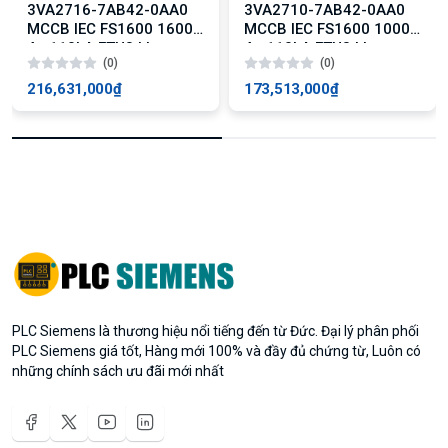
3VA2716-7AB42-0AA0
3VA2710-7AB42-0AA0
MCCB IEC FS1600 1600A
MCCB IEC FS1600 1000A
4p 110kA ETU3 LI
4p 110kA ETU3 LI
(0)
(0)
216,631,000₫
173,513,000₫
PLC Siemens là thương hiệu nổi tiếng đến từ Đức. Đại lý phân phối
PLC Siemens giá tốt, Hàng mới 100% và đầy đủ chứng từ, Luôn có
những chính sách ưu đãi mới nhất