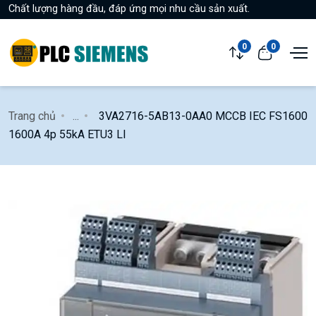
Chất lượng hàng đầu, đáp ứng mọi nhu cầu sản xuất.
0
0
Trang chủ
...
3VA2716-5AB13-0AA0 MCCB IEC FS1600
1600A 4p 55kA ETU3 LI