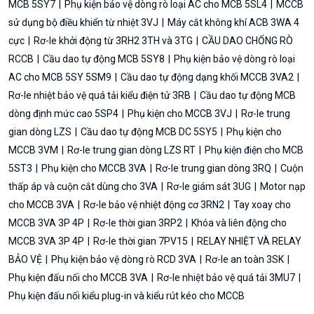
MCB 5SY7
Phụ kiện bảo vệ dòng rò loại AC cho MCB 5SL4
MCCB
sử dụng bộ điều khiển từ nhiệt 3VJ
Máy cắt không khí ACB 3WA 4
cực
Rơ-le khởi động từ 3RH2 3TH và 3TG
CẦU DAO CHỐNG RÒ
RCCB
Cầu dao tự động MCB 5SY8
Phụ kiện bảo vệ dòng rò loại
AC cho MCB 5SY 5SM9
Cầu dao tự động dạng khối MCCB 3VA2
Rơ-le nhiệt bảo vệ quá tải kiểu điện tử 3RB
Cầu dao tự động MCB
dòng định mức cao 5SP4
Phụ kiện cho MCCB 3VJ
Rơ-le trung
gian dòng LZS
Cầu dao tự động MCB DC 5SY5
Phụ kiện cho
MCCB 3VM
Rơ-le trung gian dòng LZS RT
Phụ kiện điện cho MCB
5ST3
Phụ kiện cho MCCB 3VA
Rơ-le trung gian dòng 3RQ
Cuộn
thấp áp và cuộn cắt dùng cho 3VA
Rơ-le giám sát 3UG
Motor nạp
cho MCCB 3VA
Rơ-le bảo vệ nhiệt động cơ 3RN2
Tay xoay cho
MCCB 3VA 3P 4P
Rơ-le thời gian 3RP2
Khóa và liên động cho
MCCB 3VA 3P 4P
Rơ-le thời gian 7PV15
RELAY NHIỆT VÀ RELAY
BẢO VỆ
Phụ kiện bảo vệ dòng rò RCD 3VA
Rơ-le an toàn 3SK
Phụ kiện đấu nối cho MCCB 3VA
Rơ-le nhiệt bảo vệ quá tải 3MU7
Phụ kiện đấu nối kiểu plug-in và kiểu rút kéo cho MCCB