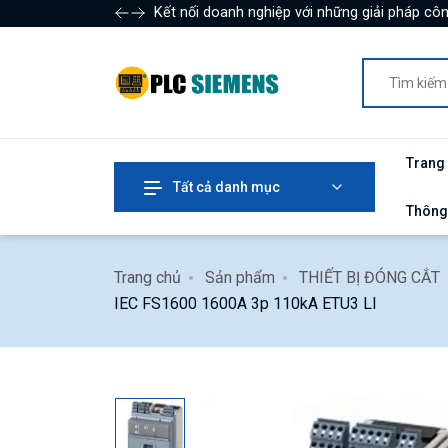
Kết nối doanh nghiệp với những giải pháp côn
Trang
Tất cả danh mục
Thông
Trang chủ
Sản phẩm
THIẾT BỊ ĐÓNG CẮT
IEC FS1600 1600A 3p 110kA ETU3 LI