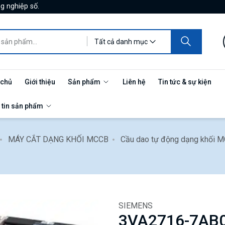
g nghiệp số.
Tất cả danh mục
 chủ
Giới thiệu
Sản phẩm
Liên hệ
Tin tức & sự kiện
 tin sản phẩm
MÁY CẮT DẠNG KHỐI MCCB
Cầu dao tự động dạng khối 
SIEMENS
3VA2716-7AB