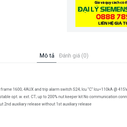
Mô tả
Đánh giá (0)
 frame 1600; 4AUX and trip alarm switch S24; Icu "C" Icu=110kA @ 415V,
djustable opt. w. ext. CT; up to 200% nut keeper kit No communication c
 2nd auxiliary release without 1st auxiliary release