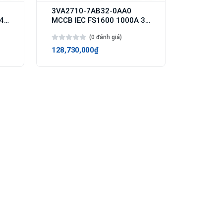
3VA2710-7AB32-0AA0
 4p
MCCB IEC FS1600 1000A 3p
110kA ETU3 LI
(0 đánh giá)
128,730,000₫