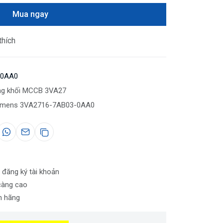
Mua ngay
thích
-0AA0
ng khối MCCB 3VA27
emens 3VA2716-7AB03-0AA0
 đăng ký tài khoản
càng cao
nh hãng