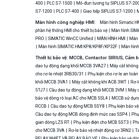
400
PLC S7-1500
Mô-đun tương tự SIPLUS S7-20
S7-1200
PLC S7-400
Giao tiếp SIPLUS S7-1200
M
Màn hình công nghiệp HMI:
Màn hình Simatic H
phần hệ thống HMI cho thiết bị bảo vệ
Màn hình SIMA
PRO
SIMATIC WinCC Unified
MÀN HÌNH HMI
Màn h
Màn hình SIMATIC HMI KP8/KP8F/KP32F
Màn hình 
Thiết bị bảo vệ: MCCB, Contactor SIRIUS, Cảm 
dao tự động dạng khối MCCB 3VA27
Máy cắt không
cho rơ-le nhiệt 3RB30/31
Phụ kiện cho rơ-le an toà
khối MCCB 3VA1
Máy cắt không khí ACB 3WT
Rơ-l
5TJ7
Cầu dao tự động dạng khối MCCB 3VM
Máy c
bảo vệ dòng rò loại AC cho MCB 5SL4
MCCB sử dụng 
RCCB
Cầu dao tự động MCB 5SY8
Phụ kiện bảo v
Cầu dao tự động MCB dòng định mức cao 5SP4
Phụ
gian dòng LZS RT
Phụ kiện điện cho MCB 5ST3
Phụ
cho MCCB 3VA
Rơ-le bảo vệ nhiệt động cơ 3RN2
Ta
RELAY NHIỆT VÀ RELAY BẢO VỆ
Phụ kiện bảo vệ dò