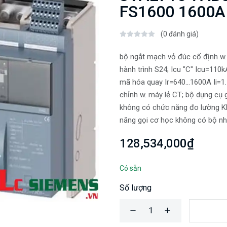
FS1600 1600A 
(0 đánh giá)
bộ ngắt mạch vỏ đúc cố định w
hành trình S24; Icu "C" Icu=110
mã hóa quay Ir=640...1600A Ii=1.
chỉnh w. máy lẻ CT; bộ dụng cụ g
không có chức năng đo lường 
năng gọi cơ học không có bộ nh
128,534,000₫
Có sẵn
Số lượng