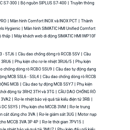
C S7-300
Bộ nguồn SIPLUS S7-400
Truyền thông
 PRO
Màn hình Comfort INOX và INOX PCT
Thành
ls Hygienic
Màn hình SIMATIC HMI Unified Comfort
ộ thấp
Máy khách web di động SIMATIC HMI IWP10F
3 - 5TJ6
Cầu dao chống dòng rò RCCB 5SV
Cầu
ải 3RU6
Phụ kiện cho rơ-le nhiệt 3RU6/5
Phụ kiện
o chống dòng rò RCBO 5SU9
Cầu dao tự động dạng
động MCB 5SL6 - 5SL4
Cầu dao chống dòng rò RCCB
 ĐỘNG MCB
Cầu dao tự động MCB 5SY7
Phụ kiện
khởi động từ 3RH2 3TH và 3TG
CẦU DAO CHỐNG RÒ
B 3VA2
Rơ-le nhiệt bảo vệ quá tải kiểu điện tử 3RB
B DC 5SY5
Phụ kiện cho MCCB 3VM
Rơ-le trung
ộn cắt dùng cho 3VA
Rơ-le giám sát 3UG
Motor nạp
g cho MCCB 3VA 3P 4P
Rơ-le thời gian 7PV15
-le nhiệt bảo vệ quá tải 3MU7
Phụ kiện đấu nối kiểu