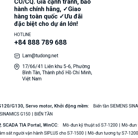
CO/CQ. Giá cạnh tranh, bảo
hành chính hãng, ✓Giao
hàng toàn quốc ✓Ưu đãi
đặc biệt cho dự án lớn!
HOTLINE
+84 888 789 688
Lam@tudong.net
17/66/41 Liên khu 5-6, Phường
Bình Tân, Thành phố Hồ Chí Minh,
Việt Nam
/G120/G130, Servo motor, Khởi động mềm:
Biến tần SIEMENS SIN
 SINAMICS G150
BIẾN TẦN
P, SCADA TIA Portal, WinCC:
Mô-đun kỹ thuật số S7-1200
Mô-đun t
iám sát người vận hành SIPLUS cho S7-1500
Mô-đun tương tự S7-120