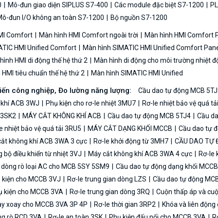
0
Mô-đun giao diện SIPLUS S7-400
Các module đặc biệt S7-1200
PL
ô-đun I/O không an toàn S7-1200
Bộ nguồn S7-1200
MI Comfort
Màn hình HMI Comfort ngoài trời
Màn hình HMI Comfort
TIC HMI Unified Comfort
Màn hình SIMATIC HMI Unified Comfort Pane
ình HMI di động thế hệ thứ 2
Màn hình di động cho môi trường nhiệt đ
HMI tiêu chuẩn thế hệ thứ 2
Màn hình SIMATIC HMI Unified
biến công nghiệp, Đo lường năng lượng:
Cầu dao tự động MCB 5TJ
 khí ACB 3WJ
Phụ kiện cho rơ-le nhiệt 3MU7
Rơ-le nhiệt bảo vệ quá t
n 3SK2
MÁY CẮT KHÔNG KHÍ ACB
Cầu dao tự động MCB 5TJ4
Cầu da
e nhiệt bảo vệ quá tải 3RU5
MÁY CẮT DẠNG KHỐI MCCB
Cầu dao tự 
ắt không khí ACB 3WA 3 cực
Rơ-le khởi động từ 3MH7
CẦU DAO TỰ
bộ điều khiển từ nhiệt 3VJ
Máy cắt không khí ACB 3WA 4 cực
Rơ-le 
ệ dòng rò loại AC cho MCB 5SY 5SM9
Cầu dao tự động dạng khối MCC
 kiện cho MCCB 3VJ
Rơ-le trung gian dòng LZS
Cầu dao tự động MC
 kiện cho MCCB 3VA
Rơ-le trung gian dòng 3RQ
Cuộn thấp áp và cu
y xoay cho MCCB 3VA 3P 4P
Rơ-le thời gian 3RP2
Khóa và liên độn
ng rò RCD 3VA
Rơ-le an toàn 3SK
Phụ kiện đấu nối cho MCCB 3VA
Rơ