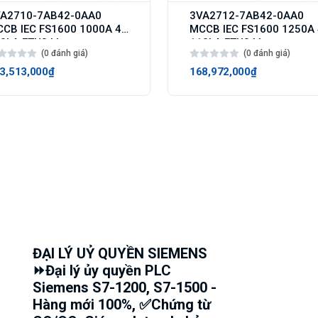
A2710-7AB42-0AA0
3VA2712-7AB42-0AA0
CB IEC FS1600 1000A 4p
MCCB IEC FS1600 1250A
0kA ETU3 LI
110kA ETU3 LI
(0 đánh giá)
(0 đánh giá)
3,513,000₫
168,972,000₫
ĐẠI LÝ UỶ QUYỀN SIEMENS
⏩Đại lý ủy quyền PLC
Siemens S7-1200, S7-1500 -
Hàng mới 100%, ✅Chứng từ