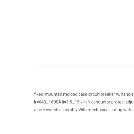
fixed-mounted molded case circuit breaker w. handle
Ir=640...1600A Ii=1.5...15 x In N conductor protec. a
alarm switch assembly With mechanical calling without