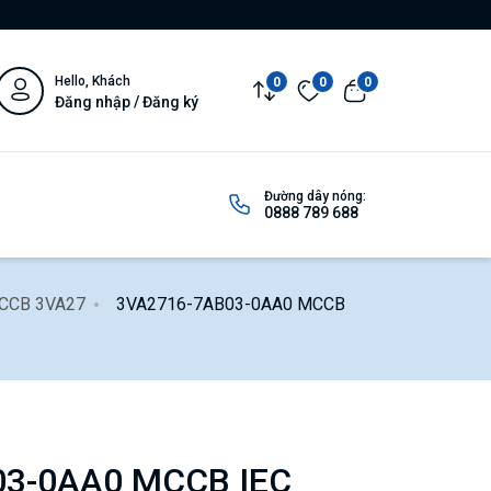
Hello, Khách
0
0
0
Đăng nhập / Đăng ký
Đường dây nóng:
0888 789 688
MCCB 3VA27
3VA2716-7AB03-0AA0 MCCB
03-0AA0 MCCB IEC