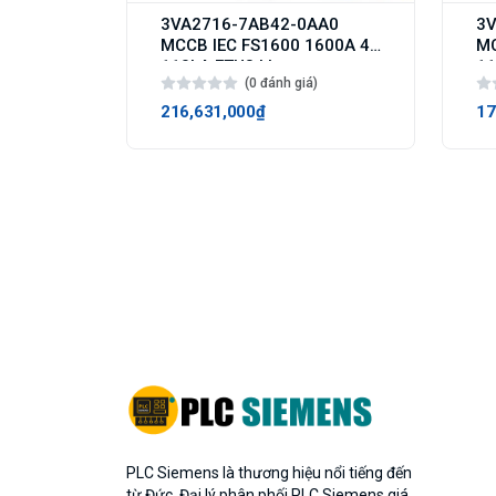
3VA2716-7AB42-0AA0
3V
MCCB IEC FS1600 1600A 4p
MC
110kA ETU3 LI
11
(0 đánh giá)
216,631,000₫
17
PLC Siemens là thương hiệu nổi tiếng đến
từ Đức. Đại lý phân phối PLC Siemens giá