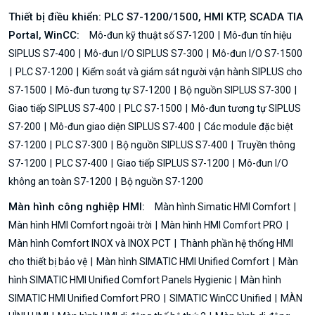
Thiết bị điều khiển: PLC S7-1200/1500, HMI KTP, SCADA TIA
Portal, WinCC:
Mô-đun kỹ thuật số S7-1200
Mô-đun tín hiệu
SIPLUS S7-400
Mô-đun I/O SIPLUS S7-300
Mô-đun I/O S7-1500
PLC S7-1200
Kiểm soát và giám sát người vận hành SIPLUS cho
S7-1500
Mô-đun tương tự S7-1200
Bộ nguồn SIPLUS S7-300
Giao tiếp SIPLUS S7-400
PLC S7-1500
Mô-đun tương tự SIPLUS
S7-200
Mô-đun giao diện SIPLUS S7-400
Các module đặc biệt
S7-1200
PLC S7-300
Bộ nguồn SIPLUS S7-400
Truyền thông
S7-1200
PLC S7-400
Giao tiếp SIPLUS S7-1200
Mô-đun I/O
không an toàn S7-1200
Bộ nguồn S7-1200
Màn hình công nghiệp HMI:
Màn hình Simatic HMI Comfort
Màn hình HMI Comfort ngoài trời
Màn hình HMI Comfort PRO
Màn hình Comfort INOX và INOX PCT
Thành phần hệ thống HMI
cho thiết bị bảo vệ
Màn hình SIMATIC HMI Unified Comfort
Màn
hình SIMATIC HMI Unified Comfort Panels Hygienic
Màn hình
SIMATIC HMI Unified Comfort PRO
SIMATIC WinCC Unified
MÀN