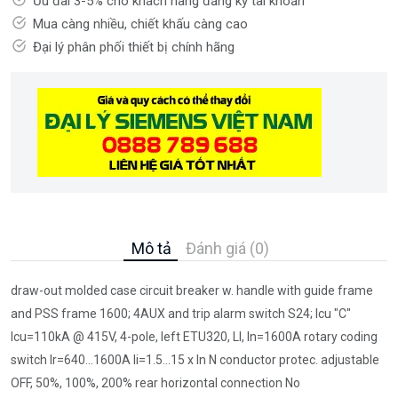
Ưu đãi 3-5% cho khách hàng đăng ký tài khoản
Mua càng nhiều, chiết khấu càng cao
Đại lý phân phối thiết bị chính hãng
Mô tả
Đánh giá (0)
draw-out molded case circuit breaker w. handle with guide frame
and PSS frame 1600; 4AUX and trip alarm switch S24; Icu "C"
Icu=110kA @ 415V, 4-pole, left ETU320, LI, In=1600A rotary coding
switch Ir=640...1600A Ii=1.5...15 x In N conductor protec. adjustable
OFF, 50%, 100%, 200% rear horizontal connection No