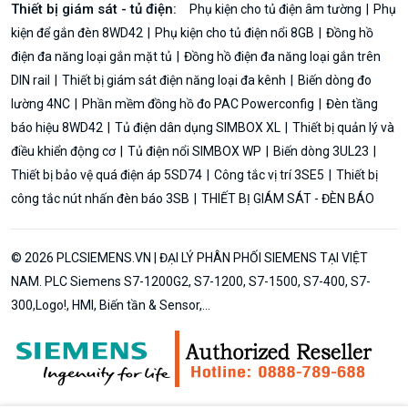
Thiết bị giám sát - tủ điện:
Phụ kiện cho tủ điện âm tường
Phụ
kiện để gắn đèn 8WD42
Phụ kiện cho tủ điện nổi 8GB
Đồng hồ
điện đa năng loại gắn mặt tủ
Đồng hồ điện đa năng loại gắn trên
DIN rail
Thiết bị giám sát điện năng loại đa kênh
Biến dòng đo
lường 4NC
Phần mềm đồng hồ đo PAC Powerconfig
Đèn tầng
báo hiệu 8WD42
Tủ điện dân dụng SIMBOX XL
Thiết bị quản lý và
điều khiển động cơ
Tủ điện nổi SIMBOX WP
Biến dòng 3UL23
Thiết bị bảo vệ quá điện áp 5SD74
Công tắc vị trí 3SE5
Thiết bị
công tắc nút nhấn đèn báo 3SB
THIẾT BỊ GIÁM SÁT - ĐÈN BÁO
© 2026 PLCSIEMENS.VN | ĐẠI LÝ PHÂN PHỐI SIEMENS TẠI VIỆT
NAM. PLC Siemens S7-1200G2, S7-1200, S7-1500, S7-400, S7-
300,Logo!, HMI, Biến tần & Sensor,...