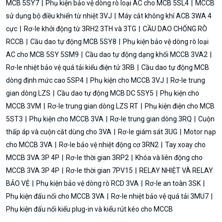
MCB 5SY7
Phụ kiện bảo vệ dòng rò loại AC cho MCB 5SL4
MCCB
sử dụng bộ điều khiển từ nhiệt 3VJ
Máy cắt không khí ACB 3WA 4
cực
Rơ-le khởi động từ 3RH2 3TH và 3TG
CẦU DAO CHỐNG RÒ
RCCB
Cầu dao tự động MCB 5SY8
Phụ kiện bảo vệ dòng rò loại
AC cho MCB 5SY 5SM9
Cầu dao tự động dạng khối MCCB 3VA2
Rơ-le nhiệt bảo vệ quá tải kiểu điện tử 3RB
Cầu dao tự động MCB
dòng định mức cao 5SP4
Phụ kiện cho MCCB 3VJ
Rơ-le trung
gian dòng LZS
Cầu dao tự động MCB DC 5SY5
Phụ kiện cho
MCCB 3VM
Rơ-le trung gian dòng LZS RT
Phụ kiện điện cho MCB
5ST3
Phụ kiện cho MCCB 3VA
Rơ-le trung gian dòng 3RQ
Cuộn
thấp áp và cuộn cắt dùng cho 3VA
Rơ-le giám sát 3UG
Motor nạp
cho MCCB 3VA
Rơ-le bảo vệ nhiệt động cơ 3RN2
Tay xoay cho
MCCB 3VA 3P 4P
Rơ-le thời gian 3RP2
Khóa và liên động cho
MCCB 3VA 3P 4P
Rơ-le thời gian 7PV15
RELAY NHIỆT VÀ RELAY
BẢO VỆ
Phụ kiện bảo vệ dòng rò RCD 3VA
Rơ-le an toàn 3SK
Phụ kiện đấu nối cho MCCB 3VA
Rơ-le nhiệt bảo vệ quá tải 3MU7
Phụ kiện đấu nối kiểu plug-in và kiểu rút kéo cho MCCB