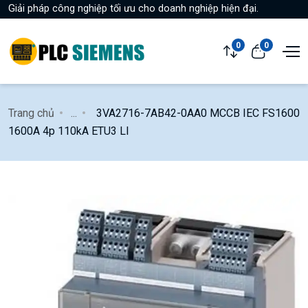
Giải pháp công nghiệp tối ưu cho doanh nghiệp hiện đại.
0
0
Trang chủ
...
3VA2716-7AB42-0AA0 MCCB IEC FS1600
1600A 4p 110kA ETU3 LI