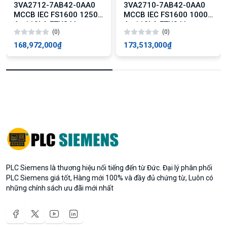
3VA2712-7AB42-0AA0
3VA2710-7AB42-0AA0
MCCB IEC FS1600 1250A
MCCB IEC FS1600 1000A
4p 110kA ETU3 LI
4p 110kA ETU3 LI
(0)
(0)
168,972,000₫
173,513,000₫
PLC Siemens là thương hiệu nổi tiếng đến từ Đức. Đại lý phân phối
PLC Siemens giá tốt, Hàng mới 100% và đầy đủ chứng từ, Luôn có
những chính sách ưu đãi mới nhất