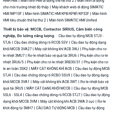
HÌNH HMI
Màn hình HMI di động thế hệ thứ 2
Màn hình di động
cho môi trường nhiệt độ thấp
Máy khách web di động SIMATIC
HMI IWP10F
Màn hình SIMATIC HMI KP8/KP8F/KP32F
Màn hình
HMI tiêu chuẩn thế hệ thứ 2
Màn hình SIMATIC HMI Unified
Thiết bị bảo vệ: MCCB, Contactor SIRIUS, Cảm biến công
nghiệp, Đo lường năng lượng:
Cầu dao tự động MCB 5TJ3 -
5TJ6
Cầu dao chống dòng rò RCCB 5SV
Cầu dao tự động dạng
khối MCCB 3VA27
Máy cắt không khí ACB 3WJ
Phụ kiện cho rơ-
le nhiệt 3MU7
Rơ-le nhiệt bảo vệ quá tải 3RU6
Phụ kiện cho rơ-le
nhiệt 3RU6/5
Phụ kiện cho rơ-le nhiệt 3RB30/31
Phụ kiện cho rơ-
le an toàn 3SK2
MÁY CẮT KHÔNG KHÍ ACB
Cầu dao tự động MCB
5TJ4
Cầu dao chống dòng rò RCBO 5SU9
Cầu dao tự động dạng
khối MCCB 3VA1
Máy cắt không khí ACB 3WT
Rơ-le nhiệt bảo vệ
quá tải 3RU5
MÁY CẮT DẠNG KHỐI MCCB
Cầu dao tự động MCB
5SL6 - 5SL4
Cầu dao chống dòng rò RCCB 5TJ7
Cầu dao tự động
dạng khối MCCB 3VM
Máy cắt không khí ACB 3WA 3 cực
Rơ-le
khởi động từ 3MH7
CẦU DAO TỰ ĐỘNG MCB
Cầu dao tự động