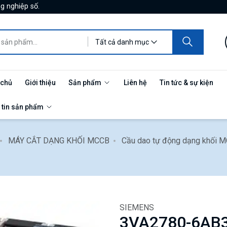
g nghiệp số.
Tất cả danh mục
 chủ
Giới thiệu
Sản phẩm
Liên hệ
Tin tức & sự kiện
 tin sản phẩm
MÁY CẮT DẠNG KHỐI MCCB
Cầu dao tự động dạng khối 
SIEMENS
3VA2780-6AB