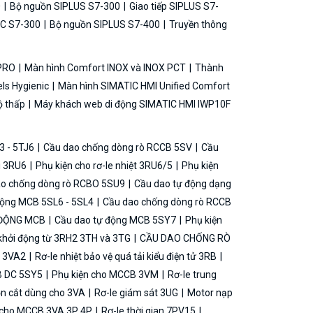
0
Bộ nguồn SIPLUS S7-300
Giao tiếp SIPLUS S7-
C S7-300
Bộ nguồn SIPLUS S7-400
Truyền thông
 PRO
Màn hình Comfort INOX và INOX PCT
Thành
ls Hygienic
Màn hình SIMATIC HMI Unified Comfort
ộ thấp
Máy khách web di động SIMATIC HMI IWP10F
3 - 5TJ6
Cầu dao chống dòng rò RCCB 5SV
Cầu
ải 3RU6
Phụ kiện cho rơ-le nhiệt 3RU6/5
Phụ kiện
o chống dòng rò RCBO 5SU9
Cầu dao tự động dạng
động MCB 5SL6 - 5SL4
Cầu dao chống dòng rò RCCB
 ĐỘNG MCB
Cầu dao tự động MCB 5SY7
Phụ kiện
khởi động từ 3RH2 3TH và 3TG
CẦU DAO CHỐNG RÒ
B 3VA2
Rơ-le nhiệt bảo vệ quá tải kiểu điện tử 3RB
B DC 5SY5
Phụ kiện cho MCCB 3VM
Rơ-le trung
ộn cắt dùng cho 3VA
Rơ-le giám sát 3UG
Motor nạp
g cho MCCB 3VA 3P 4P
Rơ-le thời gian 7PV15