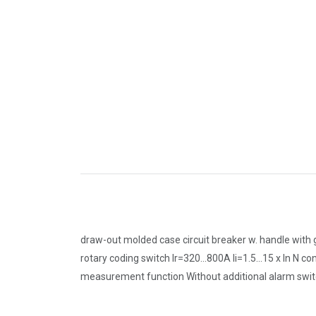
draw-out molded case circuit breaker w. handle with
rotary coding switch Ir=320...800A Ii=1.5...15 x In N 
measurement function Without additional alarm switch