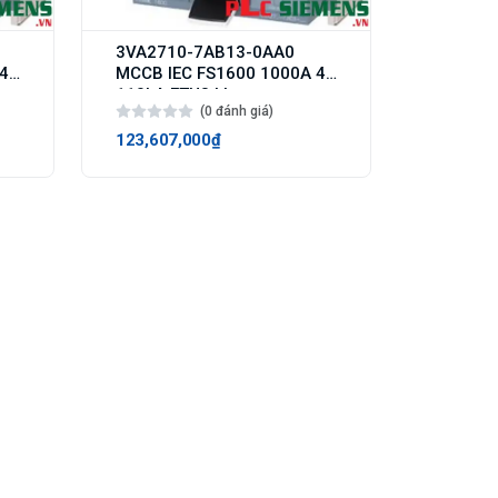
3VA2710-7AB13-0AA0
 4p
MCCB IEC FS1600 1000A 4p
110kA ETU3 LI
(0 đánh giá)
123,607,000₫