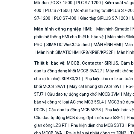
Mô-đun I/O S7-1500
PLC S7-1200
Kiểm soát và g
400
PLC S7-1500
Mô-đun tương tự SIPLUS S7-20
S7-1200
PLC S7-400
Giao tiếp SIPLUS S7-1200
M
Màn hình công nghiệp HMI:
Màn hình Simatic H
phần hệ thống HMI cho thiết bị bảo vệ
Màn hình SIMA
PRO
SIMATIC WinCC Unified
MÀN HÌNH HMI
Màn h
Màn hình SIMATIC HMI KP8/KP8F/KP32F
Màn hình 
Thiết bị bảo vệ: MCCB, Contactor SIRIUS, Cảm 
dao tự động dạng khối MCCB 3VA27
Máy cắt không
cho rơ-le nhiệt 3RB30/31
Phụ kiện cho rơ-le an toà
khối MCCB 3VA1
Máy cắt không khí ACB 3WT
Rơ-l
5TJ7
Cầu dao tự động dạng khối MCCB 3VM
Máy c
bảo vệ dòng rò loại AC cho MCB 5SL4
MCCB sử dụng 
RCCB
Cầu dao tự động MCB 5SY8
Phụ kiện bảo v
Cầu dao tự động MCB dòng định mức cao 5SP4
Phụ
gian dòng LZS RT
Phụ kiện điện cho MCB 5ST3
Phụ
cho MCCB 3VA
Rơ-le bảo vệ nhiệt động cơ 3RN2
Ta