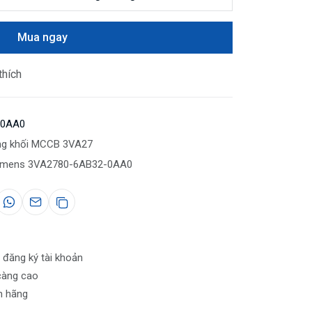
Mua ngay
thích
-0AA0
ng khối MCCB 3VA27
emens 3VA2780-6AB32-0AA0
 đăng ký tài khoản
càng cao
nh hãng