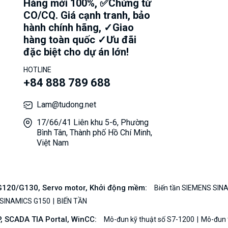
Hàng mới 100%, ✅Chứng từ
CO/CQ. Giá cạnh tranh, bảo
hành chính hãng, ✓Giao
hàng toàn quốc ✓Ưu đãi
đặc biệt cho dự án lớn!
HOTLINE
+84 888 789 688
Lam@tudong.net
17/66/41 Liên khu 5-6, Phường
Bình Tân, Thành phố Hồ Chí Minh,
Việt Nam
/G120/G130, Servo motor, Khởi động mềm:
Biến tần SIEMENS SIN
 SINAMICS G150
BIẾN TẦN
P, SCADA TIA Portal, WinCC:
Mô-đun kỹ thuật số S7-1200
Mô-đun t