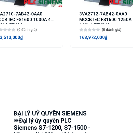
A2710-7AB42-0AA0
3VA2712-7AB42-0AA0
CB IEC FS1600 1000A 4p
MCCB IEC FS1600 1250A
0kA ETU3 LI
110kA ETU3 LI
(0 đánh giá)
(0 đánh giá)
3,513,000₫
168,972,000₫
ĐẠI LÝ UỶ QUYỀN SIEMENS
⏩Đại lý ủy quyền PLC
Siemens S7-1200, S7-1500 -