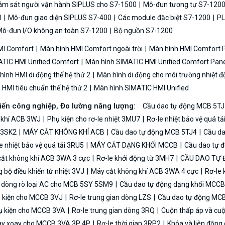
iám sát người vận hành SIPLUS cho S7-1500
Mô-đun tương tự S7-120
0
Mô-đun giao diện SIPLUS S7-400
Các module đặc biệt S7-1200
PL
ô-đun I/O không an toàn S7-1200
Bộ nguồn S7-1200
MI Comfort
Màn hình HMI Comfort ngoài trời
Màn hình HMI Comfort
TIC HMI Unified Comfort
Màn hình SIMATIC HMI Unified Comfort Pane
ình HMI di động thế hệ thứ 2
Màn hình di động cho môi trường nhiệt đ
HMI tiêu chuẩn thế hệ thứ 2
Màn hình SIMATIC HMI Unified
biến công nghiệp, Đo lường năng lượng:
Cầu dao tự động MCB 5TJ
 khí ACB 3WJ
Phụ kiện cho rơ-le nhiệt 3MU7
Rơ-le nhiệt bảo vệ quá t
n 3SK2
MÁY CẮT KHÔNG KHÍ ACB
Cầu dao tự động MCB 5TJ4
Cầu da
e nhiệt bảo vệ quá tải 3RU5
MÁY CẮT DẠNG KHỐI MCCB
Cầu dao tự 
ắt không khí ACB 3WA 3 cực
Rơ-le khởi động từ 3MH7
CẦU DAO TỰ
bộ điều khiển từ nhiệt 3VJ
Máy cắt không khí ACB 3WA 4 cực
Rơ-le 
ệ dòng rò loại AC cho MCB 5SY 5SM9
Cầu dao tự động dạng khối MCC
 kiện cho MCCB 3VJ
Rơ-le trung gian dòng LZS
Cầu dao tự động MC
 kiện cho MCCB 3VA
Rơ-le trung gian dòng 3RQ
Cuộn thấp áp và cu
y xoay cho MCCB 3VA 3P 4P
Rơ-le thời gian 3RP2
Khóa và liên độn