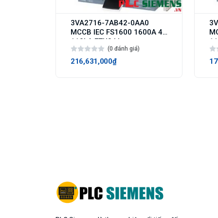
3VA2716-7AB42-0AA0
3V
MCCB IEC FS1600 1600A 4p
MC
110kA ETU3 LI
11
(0 đánh giá)
216,631,000₫
17