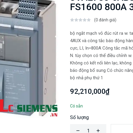
FS1600 800A 3
(0 đánh giá)
bộ ngắt mạch vỏ đúc rút ra w. 
4AUX và công tắc báo động hành
cực, LI, In=800A Công tắc mã hóa
N. tùy chọn có thể điều chỉnh w
Không có kết nối liên lạc, khô
báo động bổ sung Có chức năng
bộ nhả phụ thứ 1
92,210,000₫
Có sẵn
Số lượng