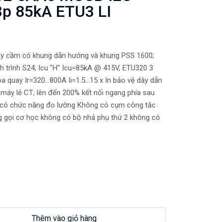
p 85kA ETU3 LI
tay cầm có khung dẫn hướng và khung PSS 1600;
 trình S24; Icu "H" Icu=85kA @ 415V, ETU320 3
 quay Ir=320...800A Ii=1.5...15 x In bảo vệ dây dẫn
. máy lẻ CT; lên đến 200% kết nối ngang phía sau
ng có chức năng đo lường Không có cụm công tắc
 gọi cơ học không có bộ nhả phụ thứ 2 không có
Thêm vào giỏ hàng