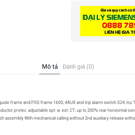
Mô tả
Đánh giá (0)
 guide frame and PSS frame 1600; 4AUX and trip alarm switch S24; Icu 
conductor protec. adjustable opt. w. ext. CT; up to 200% rear horizontal
 assembly With mechanical calling without 2nd auxiliary release withou