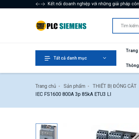
Kết nối doanh nghiệp với những giải pháp côn
Trang
Tất cả danh mục
Thông
Trang chủ
Sản phẩm
THIẾT BỊ ĐÓNG CẮT
IEC FS1600 800A 3p 85kA ETU3 LI