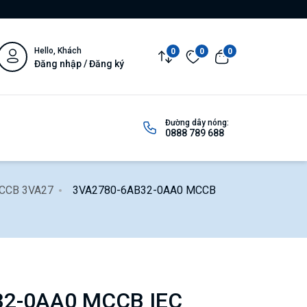
Hello, Khách
0
0
0
Đăng nhập / Đăng ký
Đường dây nóng:
0888 789 688
MCCB 3VA27
3VA2780-6AB32-0AA0 MCCB
32-0AA0 MCCB IEC