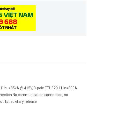
"H" Icu=85kA @ 415V, 3-pole ETU320, LI, In=800A
 connection No communication connection, no
t 1st auxiliary release